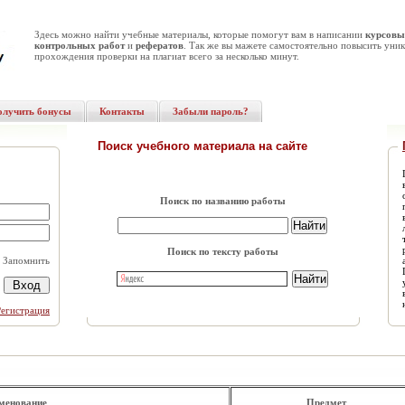
Здесь можно найти учебные материалы, которые помогут вам в написании
курсовы
контрольных работ
и
рефератов
. Так же вы мажете самостоятельно повысить уник
прохождения проверки на плагиат всего за несколько минут.
олучить бонусы
Контакты
Забыли пароль?
Поиск учебного материала на сайте
Поиск по названию работы
Поиск по тексту работы
Запомнить
Регистрация
менование
.
Предмет