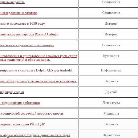
циальная работа
Социология
исследование коллектива
Социология
ского посольства в 1658 году
История
изме тюркских народов Южной Сибири
История
ты с военнослужащими и их семьями
Социология
риготовления и приготовление сложных крем-супов
Кулинария
нных технологий и оборудования.
мирование в системы в Delphi XE5 для Android
Информатика
растной группы к участию в экологических акциях.
Экология
я (виды) сварки
Другой
 - медицинских работников
Литература
 хронической сердечной недостаточности
Медицина
родные территории РФ и ЦЧР
Экология
м образе жизни у старших дошкольников через
Педагогика