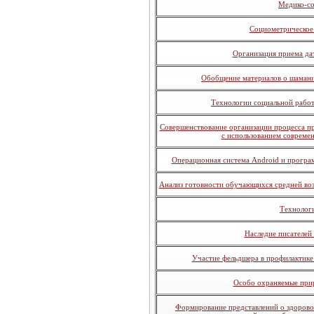
Медико-со
Социометрическое 
Организация приема дат
Обобщение материалов о шаман
Технологии социальной рабо
Совершенствование организации процесса п
с использованием совреме
Операционная система Android и програм
Анализ готовности обучающихся средней воз
Технологи
Наследие писателей
Участие фельдшера в профилактике
Особо охраняемые при
Формирование представлений о здорово