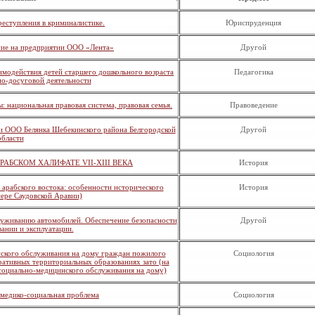
реступления в криминалистике.
Юриспруденция
ние на предприятии ООО «Лента»
Другой
модействия детей старшего дошкольного возраста
Педагогика
но-досуговой деятельности
 национальная правовая система, правовая семья.
Правоведение
и ООО Белянка Шебекинского района Белгородской
Другой
области
АБСКОМ ХАЛИФАТЕ VII-XIII ВЕКА
История
 арабского востока: особенности исторического
История
мере Саудовской Аравии)
луживанию автомобилей. Обеспечение безопасности
Другой
ании и эксплуатации.
нского обслуживания на дому граждан пожилого
Социология
ративных территориальных образованиях зато (на
социально-медицинского обслуживания на дому)
 медико-социальная проблема
Социология