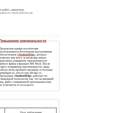
х работ
,
дипломов
,
альность своей работы для
Повышение оригинальности
Предлагаем нашим посетителям
воспользоваться бесплатным программным
обеспечением
«StudentHelp»
, которое
позволит вам всего за несколько минут,
выполнить повышение оригинальности
любого файла в формате MS Word. После
такого повышения оригинальности, ваша
работа легко пройдете проверку в системах
antiplagiat.ru, etxt.ru или advego.ru.
Программа
«StudentHelp»
работает по
уникальной технологии так, что на внешний
вид, файл с повышенной оригинальностью
не отличается от исходного.
Дата добавления