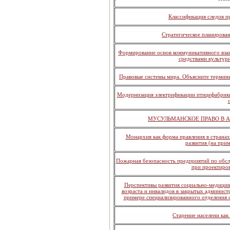
Классификация следов п
Стратегическое планирова
Формирование основ коммуникативного взаи
средствами культур
Правовые системы мира. Объясните термины:
Модернизация электрификации птицефабрик
МУСУЛЬМАНСКОЕ ПРАВО В АР
Монархия как форма правления в странах
развития (на при
Пожарная безопасность предприятий по обс
при проектиров
Перспективы развития социально-медици
возраста и инвалидов в закрытых админист
примере специализированного отделения 
Старение населени как