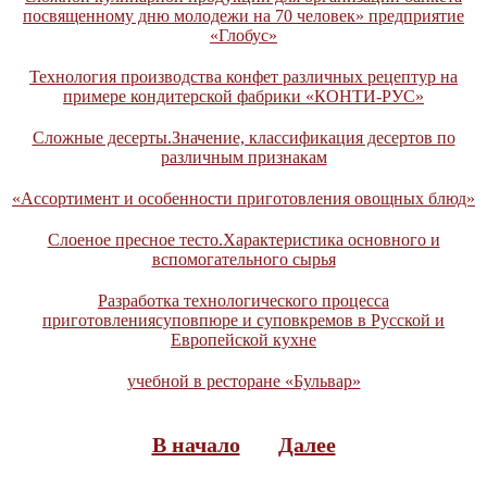
посвященному дню молодежи на 70 человек» предприятие
«Глобус»
Технология производства конфет различных рецептур на
примере кондитерской фабрики «КОНТИ-РУС»
Сложные десерты.Значение, классификация десертов по
различным признакам
«Ассортимент и особенности приготовления овощных блюд»
Слоеное пресное тесто.Характеристика основного и
вспомогательного сырья
Разработка технологического процесса
приготовлениясуповпюре и суповкремов в Русской и
Европейской кухне
учебной в ресторане «Бульвар»
В начало
Далее