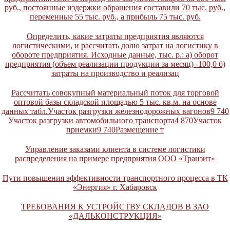
руб., постоянные издержки обращения составили 70 тыс. руб.,
переменные 55 тыс. руб., а прибыль 75 тыс. руб.
Определить, какие затраты предприятия являются
логистическими, и рассчитать долю затрат на логистику в
обороте предприятия. Исходные данные, тыс. р.: а) оборот
предприятия (объем реализации продукции за месяц) -100,0 б)
затраты на производство и реализац
Рассчитать совокупный материальный поток для торговой
оптовой базы складской площадью 5 тыс. кв.м. на основе
данных табл.Участок разгрузки железнодорожных вагонов9 740
Участок разгрузки автомобильного транспорта4 870Участок
приемки9 740Размещение т
Управление заказами клиента в системе логистики
распределения на примере предприятия ООО «Транзит»
Пути повышения эффективности транспортного процесса в ТК
«Энергия» г. Хабаровск
ТРЕБОВАНИЯ К УСТРОЙСТВУ СКЛАДОВ В ЗАО
«ДАЛЬКОНСТРУКЦИЯ»