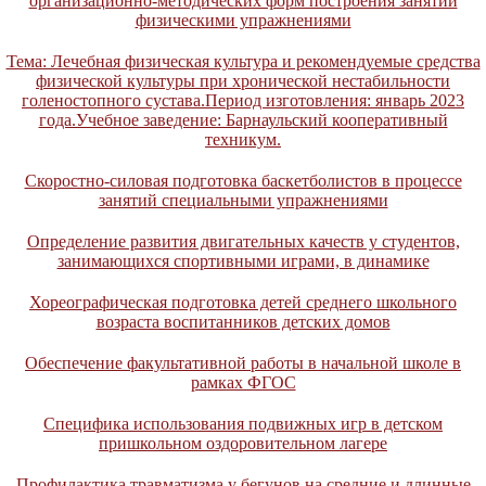
организационно-методических форм построения занятий
физическими упражнениями
Тема: Лечебная физическая культура и рекомендуемые средства
физической культуры при хронической нестабильности
голеностопного сустава.Период изготовления: январь 2023
года.Учебное заведение: Барнаульский кооперативный
техникум.
Скоростно-силовая подготовка баскетболистов в процессе
занятий специальными упражнениями
Определение развития двигательных качеств у студентов,
занимающихся спортивными играми, в динамике
Хореографическая подготовка детей среднего школьного
возраста воспитанников детских домов
Обеспечение факультативной работы в начальной школе в
рамках ФГОС
Специфика использования подвижных игр в детском
пришкольном оздоровительном лагере
Профилактика травматизма у бегунов на средние и длинные