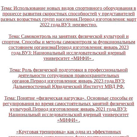
Тема: Использование новых видов спортивного оборудования в
процессе развития скоростных способностей у представителей
разных возрастных групп населения.Период изготовления: март
2022 года.ВУЗ: неизвестно.
Тема: Самоконтроль на занятиях физической культурой и
спортом. Способы и методы самоконтроля за функциональным
состоянием организмаПериод изготовления: январь 2023
года.ВУЗ: Национальный исследовательский ядерный
университет «МИФИ» .
Тема: Роль физической подготовки в профессиональной
деятельности сотрудников правоохранительных
органов.Период изготовления: январь 2023 года.ВУЗ:
Дальневосточный Юридический Институт МВД РФ.
Тема: Понятие «физическая нагрузка». Основные способы ее
регулирования во время самостоятельных занятий физической
культурой.Период изготовления: январь 2021 года.ВУЗ:
Национальный исследовательский ядерный университет
«МИФИ» .
«Круговая тренировка» как одна из эффективных