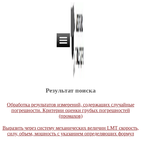
Результат поиска
Обработка результатов измерений, содержащих случайные
погрешности. Критерии оценки грубых погрешностей
(промахов)
Выразить через систему механических величин LMT скорость,
силу, объем, мощность с указанием определяющих формул