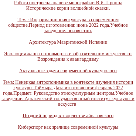
Работа построена анализе монографии В.Я. Проппа
Исторические корни волшебной сказки.
Тема: Информационная культура в современном
обществе.Период изготовления: июнь 2022 года.Учебное
заведение: неизвестно.
Архитектура Мавританской Испании
Эволюция жанра натюрморт в изобразительном искусстве от
Возрождения к авангардизму
Актуальные задачи современной культурологи
Тема: Ненецкая антропонимика в контексте изучения истории
культуры Таймыра.Дата изготовления: февраль 2022
года.Предмет: Руководство этнокультурным центром.Учебное
заведение: Арктический государственный институт культуры и
искусств .
Поздний период в творчестве айвазовского
Киберспорт как зрелище современной культуры