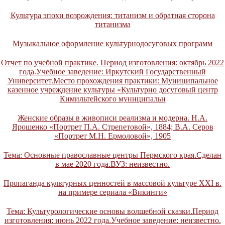
Культура эпохи возрождения: титанизм и обратная сторона
титанизма
Музыкальное оформление культурнодосуговых программ
Отчет по учебной практике. Период изготовления: октябрь 2022
года.Учебное заведение: Иркутский Государственный
Университет.Место прохождения практики: Муниципальное
казенное учреждение культуры «Культурно досуговый центр
Кимильтейского муниципальн
Женские образы в живописи реализма и модерна. Н.А.
Ярошенко «Портрет П.А. Стрепетовой», 1884; В.А. Серов
«Портрет М.Н. Ермоловой», 1905
Тема: Основные православные центры Пермского края.Сделан
в мае 2020 года.ВУЗ: неизвестно.
Пропаганда культурных ценностей в массовой культуре XXI в.
на примере сериала «Викинги»
Тема: Культурологические основы волшебной сказки.Период
изготовления: июнь 2022 года.Учебное заведение: неизвестно.