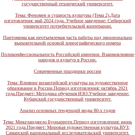
государственный технический университет.
Тема: Феномен и сущность культуры (Тема 2).Дата
изготовления: май 2024 года. Учебное заведение: Сибирский
университет потребительской кооперации.
Пантомима как неотъемлемая часть работы над эмоционально
выразительной основой хореографического номера
Поликонфессиональность Российской империи. Взаимовлияние
народов и культур в России.
Современные праздники россии
Тема: Влияние византийской культуры на художественное
образование в России.Период изготовления: октябрь 2021
года.Предмет: Методика обучения ИЗО.Учебное заведение:
Кубанский государственный университет.
Анализ основных тенденций моды 80-х годов
Тема: Микеланджело Буонарроти.Период изготовления: июнь
2021 года.Предмет: Мировая художественная культура.ВУЗ:
Самарский национальный исследовательский университет.