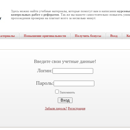
Здесь можно найти учебные материалы, которые помогут вам в написании
курсовы
контрольных работ
и
рефератов
. Так же вы мажете самостоятельно повысить уник
прохождения проверки на плагиат всего за несколько минут.
материалы
Повышение оригинальности
Получить бонусы
Вход
К
Введите свои учетные данные!
Логин:
Пароль:
Запомнить
Забыли пароль?
Регистрация