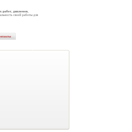
х работ
,
дипломов
,
альность своей работы для
онтакты