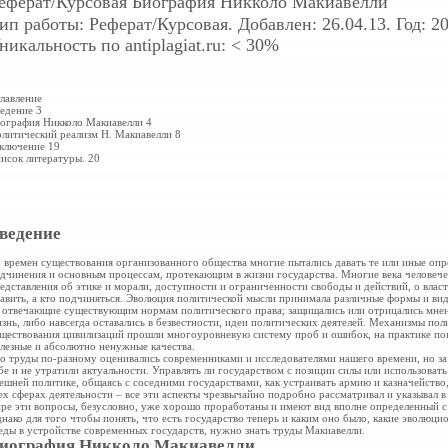
еферат/Курсовая
Биография Никколо Макиавелли
ип работы: Реферат/Курсовая. Добавлен: 26.04.13. Год: 20
никальность по antiplagiat.ru: < 30%
лавление
едение 3
ография Никколо Макиавелли 4
литический реализм Н. Макиавелли 8
ключение 19
исок литературы. 20
ведение
 времен существования организованного общества многие пытались давать те или иные опре
дчинения и основным процессам, протекающим в жизни государства. Многие века человечес
едставления об этике и морали, доступности и ограниченности свободы и действий, о влас
авить, а кто подчиняться. Эволюция политической мысли принимала различные формы и вид
 отвечающие существующим нормам политического права; защищались или отрицались мнен
знь, либо навсегда оставались в безвестности, идеи политических деятелей. Механизмы пол
ществования цивилизаций прошли многоуровневую систему проб и ошибок, на практике пок
лезные и абсолютно ненужные качества.
о труды по-разному оценивались современниками и исследователями нашего времени, но за 
бе и не утратили актуальности. Управлять ли государством с позиции силы или использовать
ешней политике, общаясь с соседними государствами, как устраивать армию и казначейство,
ех сферах деятельности – все эти аспекты чрезвычайно подробно рассматривал и указывал 
ре эти вопросы, безусловно, уже хорошо проработаны и имеют вид вполне определенный с
нако для того чтобы понять, что есть государство теперь и каким оно было, какие эволюци
еды в устройстве современных государств, нужно знать труды Макиавелли.
иография Никколо Макиавелли