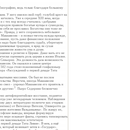
 биографию, ведь только благодаря большому
им. У него имелся свой герб: голубой крест на
ичились. Уже к середине XIII века, когда
и с тех пор всегда считались «добрыми
 городом правили богатые купцы и сукноделы,
 себя не прославил. Богатства они тоже не
». Правда, у него сохранилось небольшое
 Макиавелли – и познал тяготы нужды прежде,
зование, пусть даже финансовое положение
ли надо было благодарить судьбу, уберегшую
дневековые традиции, и вряд ли сухая
Макиавелли живости ума и души.
ношение к религии и Церкви. Даже мать его не
ически оценивать роль церкви в жизни Италии.
и Сеньории. Эта должность дала возможность
иавелли. Он оказался в самом центре
 1502 года стоял пожизненный гонфалоньер
ора «Рассуждений о первой декаде Тита
ликатными миссиями. Он был не послом
тельства. Впрочем, иногда Макиавелли
но смел – упрекал Макиавелли его приятель и
1
те другим»
. Пьеро Содерини бесконечно
лено антифлорентийское восстание, поднятое
тогда уже легендарным человеком. Наблюдения
нову двух литературно-политиче ких очерков:
лентино) от Вителлоцо Вителли, Оливеротто да
вшими жителями Вальдикьяны». По жанру их,
лософские выводы, впервые формулируя
то мере искажает факты, стремясь типизировать
ь им максимальную эстетичную
первой декаде Тита Ливия». В нем, а ещё
 который возникает затем в «Государе».