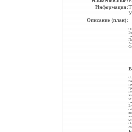
Наименование:
Р
Информация:
Т
У
Описание (план):
Ог
Вв
Би
По
За
Сп
В
Со
по
пр
пр
не
жи
су
по
Ег
се
вн
вс
ми
Од
сл
Б