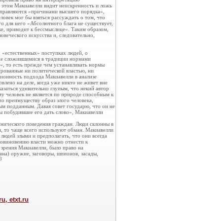
в этом Макиавелли видит неискренность и ложь
 управляются «причинами высшего порядка»,
ловек мог бы взяться рассуждать о том, что
о для него «Абсолютного блага не существует,
ке, приводит к бессмыслице». Таким образом,
овеческого искусства и, следовательно,
о «естественных» поступках людей, о
уже сложившимися в традиции нормами
», то есть прежде чем устанавливать нормы
рованные ни политической властью, ни
ционность подхода Макиавелли в анализе
овлено на деле, когда уже никто не живет вне
азаться удивительно глупым, что некий автор
му человек не является по природе способным к
по преимуществу образ злого человека,
ым подданным. Давая совет государю, что он не
ы побудившие его дать слово», Макиавелли
нического поведения граждан. Люди склонны в
я, то чаще всего используют обман. Макиавелли
людей злыми и предполагать, что они всегда
еповиновению власти можно отнести к
 зрения Макиавелли, было право на
ана) оружие, заговоры, шпионов, засады,
3
, etxt.ru