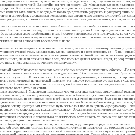
о определение собственных границ политики и, вследствие этого, отделение ее как от морал
ериканский политолог В. Эденстайн, вот что он пишет: «До Макиавелли для всех политиков
сударства. Власть мыслилась только средством достичь справедливости, благосостояния, св
лью является сама власть, и обсуждает только средства взять, удержать и распространить ее
лигии и философии, устанавливая государство как автономную систему ценностей, не зав
лее продуктивен, поскольку в нем открываются новые темы для осмысления, в которых мож
 чем заключается источник политической власти - ее основание?», «Каковы источники прав
лжно быть отношение между политической властью и правом (тема справедливого политиче
 формулировал свою проблематику в такой форме и не выразил ее концептуально, но он уст
литико-правовая мысль европейских юристов и философов. Эти темы были центральными те
гитимаци нным основаниям государства и права.
киавелли же не завершил свою мысль, то есть не довел ее до систематизированной формы, и
учении государей тому, как завоевать власть, удержать и распространить ее. «Я же, - писа
знамерившись засвидетельствовать мою признательность Вашей светлости, не нашел среди т
лее ценного, нежели познания мои в том, что касается деяния великих людей, приобретен
стоящих и непрестанным изучением дел минувших».
новной совет Макиавелли государю можно сформулировать к следующим образом: «Политиче
илагает волевые усилия в ее завоевании и удержании». Это положение коренным образом из
асти и ее сущность. И это изменение было настолько радикальным, настолько противоречил
асти в средневековой политической практике, что папство восприняло это как вызов человека
ная, что об этом писали многие, я опасаюсь, как бы меня не сочли самонадеянным за то, что
лее всего расхожусь с другими».
ализ творчества Н. Макиавелли показывает, что он выступал критиком христианской религи
иболее сильно, в пункте профанации человеческого бытия, когда политическая и экономичес
оростепенными, не имеющими сами в себе самодостаточной ценности, философ противопост
даваясь вопросом, почему в античные времена человек больше любил свободу, чем теперь, 
крывая истину и указуя нам истинный путь, заставляет нас мало ценить мирскую славу... На
иренных и созерцательных, нежели деятельных». Отождествляя средневековую схоластику с
зерцательность вредна для государства, что это порождает бездеятельность и «опасные собл
истианская идеология и оправдывала политическую деятельность, то только при определен
ли государь приносил пожертвования церкви;
ли он был образцом христианской нравственности, меру которой определяла сама церковь.
ким образом, предполагалась такая система ценностей и
приоритетов, где моральное начал
ступкам людей, но и могло обнаружить себя независимо от конкретных практических решени
актической жизни ему могли быть отпущены церковью грехи. Таким образом, церковь узур