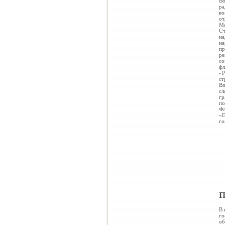
Во
ра
во
от
Ма
Сч
на
на
пр
ре
со
фл
«Р
ст
Вп
сл
гр
по
Фл
«Г
го
П
В 
го
об