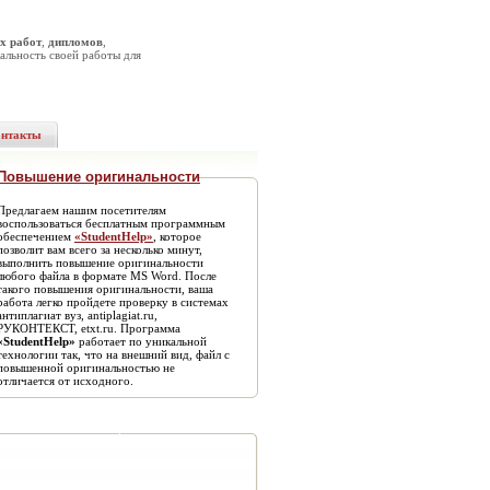
х работ
,
дипломов
,
альность своей работы для
онтакты
Повышение оригинальности
Предлагаем нашим посетителям
воспользоваться бесплатным программным
обеспечением
«StudentHelp»
, которое
позволит вам всего за несколько минут,
выполнить повышение оригинальности
любого файла в формате MS Word. После
такого повышения оригинальности, ваша
работа легко пройдете проверку в системах
антиплагиат вуз, antiplagiat.ru,
РУКОНТЕКСТ, etxt.ru. Программа
«StudentHelp»
работает по уникальной
технологии так, что на внешний вид, файл с
повышенной оригинальностью не
отличается от исходного.