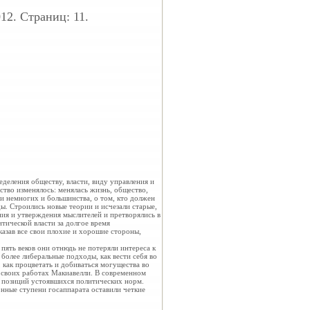
12. Страниц: 11.
деления обществу, власти, виду управления и
тво изменялось: менялась жизнь, общество,
ти немногих и большинства, о том, кто должен
ы. Строились новые теории и исчезали старые,
ия и утверждения мыслителей и претворялись в
итической власти за долгое время
азав все свои плохие и хорошие стороны,
пять веков они отнюдь не потеряли интереса к
 более либеральные подходы, как вести себя во
 как процветать и добиваться могущества во
в своих работах Макиавелли. В современном
 позиций устоявшихся политических норм.
онные ступени госаппарата оставили четкие