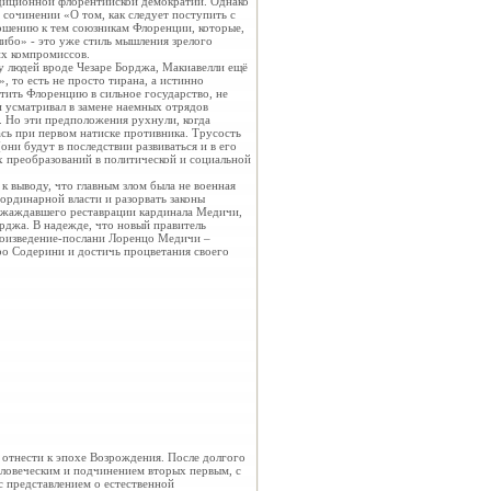
адиционной флорентийской демократии. Однако
сочинении «О том, как следует поступить с
ошению к тем союзникам Флоренции, которые,
либо» - это уже стиль мышления зрелого
их компромиссов.
у людей вроде Чезаре Борджа, Макиавелли ещё
, то есть не просто тирана, а истинно
тить Флоренцию в сильное государство, не
и усматривал в замене наемных отрядов
 Но эти предположения рухнули, когда
ась при первом натиске противника. Трусость
ни будут в последствии развиваться и в его
х преобразований в политической и социальной
к выводу, что главным злом была не военная
ординарной власти и разорвать законы
, жаждавшего реставрации кардинала Медичи,
рджа. В надежде, что новый правитель
роизведение-послани Лоренцо Медичи –
еро Содерини и достичь процветания своего
 отнести к эпохе
Возрождения. После долгого
еловеческим и подчинением вторых первым, с
с представлением о естественной