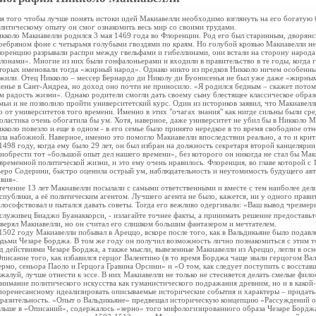
я того чтобы лучше понять истоки идей Макиавелли необходимо взглянуть на его богатую
литическому опыту он смог ознакомить весь мир со своими трудами.
кколо Макиавелли родился 3 мая 1469 года во Флоренции. Род его был старинным, дворянск
ребряном фоне с четырьмя голубыми гвоздями по краям. Но голубой кровью Макиавелли не к
оренцию разрывали распри между гвельфами и гибеллинами, они встали на сторону народа 
лонами». Многие из них были гонфалоньерами и входили в правительство в те годы, когда
торых именовали тогда «жирный народ». Однако никто из предков Никколо ничем особенным
жили. Отец Никколо – мессер Бернардо ди Николу ди Буонисенья не был уже даже «жирным
енье в Сант-Андреа, но доход оно почти не приносило. «Я родился бедным – скажет потом
м радость жизни». Однако родители смогли дать своему сыну блестящее классическое обра
мьи и не позволило пройти университетский курс. Один из историков заявил, что Макиавел
о от университетов того времени. Именно в этих "очагах знания" как нигде сильны были сре
оластика очень обогатила бы ум. Хотя, наверное, даже университет не убил бы в Никколо 
кколо повезло и еще в одном - в его семье было принято нередкое в то время свободное от
ла набожной. Наверное, именно это помогло Макиавелли впоследствии реально, а то и крит
1498 году, когда ему было 29 лет, он был избран на должность секретаря второй канцеляри
иобрести тот «большой опыт дел нашего времени», без которого он никогда не стал бы Мак
временной политической жизни, и это ему очень нравилось. Флоренция, во главе которой с
еро Содерини, быстро оценила острый ум, наблюдательность и неутомимость будущего авт
вия».
течение 13 лет Макиавелли посылали с самыми ответственными и вместе с тем наиболее де
спублики, а её политическим агентом. Лучшего агента не было, кажется, ни у одного прави
лософствовал и пытался давать советы. Тогда его вежливо одергивали: «Ваш вывод чрезмер
служивец Биаджо Буанаккорси, - излагайте точнее факты, а принимать решение предоставь
верял Макиавелли, но он считал его слишком большим фантазером и мечтателем.
1502 году Макиавелли побывал в Ареццо, вскоре после того, как в Вальдикьяне было подав
дьми Чезаре Борджа. В том же году он получил возможность лично познакомиться с этим 
д действиями Чезаре Борджа, а также мысли, вывезенные Макиавелли из Ареццо, легли в ос
писание того, как избавился герцог Валентино (в то время Борджа чаще звали герцогом Ва
рмо, сеньора Паоло и Герцога Гравина Орсини» и «О том, как следует поступить с восста
жалуй, лучше отнести к эссе. В них Макиавелли не только не стесняется делать смелые фи
нимание политического искусства как гуманистического подражания древним, но и в какой-
поренесансному идеализировать описываемые исторические события и характеры – придат
разительность. «Опыт о Вальдикьяне» предвещал историческую концепцию «Рассуждений о 
льше в «Описаний», содержалось «зерно» того мифологизированного образа Чезаре Борджа,