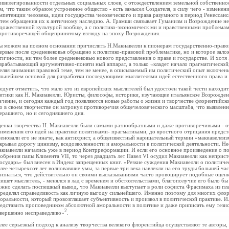
ивилегированности отдельных социальных слоев, с отождествлением земельной собственнос
м, что таким образом устроенное общество - есть замысел Создателя, в силу чего - измене
мпетенции человека, идеи государства человеческого и права разумного в период Ренессан
тем обращения их к античному наследию. А. Грамши связывает Гуманизм и Возрождение не 
дожественной культурой вообще, а с политико-экономическ ми и нравственными проблемам
противоречащей общепринятому взгляду на эпоху Возрождения.
 можем на полном основании причислить Н.Макиавелли к пионерам государственно-правов 
ервые после средневековья обращено к политико-правовой проблематике, но и которое зал
тичности, ни тем более средневековью нового представления о праве и государстве. И хотя 
зрабатывающий аргументивно-поняти ный аппарат, а только «кладет начало прагматической
еляя внимания правовой теме, тем не менее, в описываемый им политический опыт включен
льнейшем основой для разработки последующими мыслителями идей естественного права и 
едует отметить, что мало кто из европейских мыслителей был удостоен такой чести наход
итики как Н. Макиавелли. Юристы, философы, историки, изучающие итальянское Возрождени
ачение, и сегодня каждый год появляются новые работы о жизни и творчестве флорентийско
о в своем творчестве он затронул противоречия общечеловеческого масштаба, что выявлен
ерашнего, но и сегодняшнего дня.
енки творчества Н. Макиавелли были самыми разнообразными и даже противоречивыми - о
именения его идей на практике политиками- прагматиками, до яростного отрицания предст
еновали его не иначе, как антихрист, а общеизвестный нарицательный термин «макиавеллиз
крывал дорогу цинизму, вседозволенности и аморальности в политической деятельности. Н
киавелли начались уже в период Контрреформации. И если его основное произведение о пол
обрения папы Климента VII, то через двадцать лет Павел VI осудил Макиавелли как неприст
осударь» был внесен в Индекс запрещенных книг. «Резкие суждения Макиавелли о политиче
лее четырехсот лет волновавшие умы, за первые три века навлекли на его труды большей 
изнаться, что действительно он своими высказываниями часто провоцирует подобные оценки к
пишет мыслитель, - менялся в лад с временем и обстоятельствами, благополучие его было б
жно сделать поспешный вывод, что Макиавелли выступает в роли софиста Фрасимаха из пл
ределял справедливость как личную выгоду сильнейшего. Именно поэтому для многих фло
оральности, который провозглашает субъективность и произвол в политической практике. 
едставить проповедником абсолютной аморальности в политике и даже приписать ему тезис,
2
вершенно несправедливо»
.
лее серьезный подход к анализу творчества великого флорентийца осуществляют те авторы, 