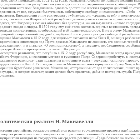
 всех своих произведениях 1502-1512 годах Макиавелли старался не покидать позиций тр
ди укрепления мощи республики он уже тогда считал оправданными самые крайние меры. В 
сставшими жителями Вальдикьяны» давалось достаточно жесткая формула действий по отн
делившись от нее, вздумали бы отстаивать собственную свободу и независимость. «Либо – 
киавелли. Впоследствии он не раз говорил о губительности «средних путей» и политическ
итая, что политики Флорентийской республики должны учиться смелости и решительности 
деялся, что Флоренция сможет обойтись без диктатуры, как он выражался «нового государя»
родного вождя и лидера. В 1504 году ему ещё очень хотелось верить в возможность превра
оизводя насильственных преобразований в её политическом строе. Путь к этому Макиавелл
гулярной «национальной гвардией», вербуемой из сводных граждан свободной республики.
зданная Макиавелли в 1512 году, для защиты от экспансии папы Юлия II, милиция разбежал
орентийских ополченцев под Прато доказала Макиавелли не ложность его военных теорий (о
ассуждениях», и в диалогах «О военном искусстве»), а насущную необходимость серьёзны
руктуре Италии и прежде всего, конечно, Флоренции.
оследствии размышляя, что погубило в 1512 году республику, Макиавелли всегда приходил 
абость Флоренции, а нежелание мягкого и гуманного Пьеро Содерини прибегнуть к «экстра
ажданского равенства» ради подавления внутреннего врага – верхушки «жирного народа»
ддерживаемого Папой. Вот тогда-то мысли Макиавелли снова вернулись к образу Чезаре Бо
оренции будет более решителен, Макиавелли, отстраненный от дел политических, пишет п
осударь», в котором излагает, каким должен быть правитель, дабы не повторить судьбы Пь
сударства.
олитический реализм Н. Макиавелли
истории европейских государств новый этап развития государственно-правов х идей можно
сподства религиозного мировоззрения с его противопоставлением божественных законов ч
щепринятым взглядом на государство как средства реализации «Града божьего на земле», и 