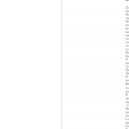
Дл
по
Ни
се
Фл
по
ко
на
им
че
се
ег
сх
Ни
бы
В 
пр
со
Пь
Ли
В 
ре
фи
со
до
В 
лю
на
«О
Фе
по
по
и 
вы
бо