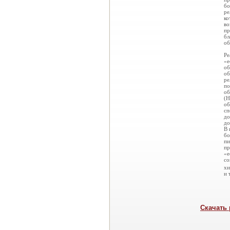
бо
ре
ко
во
пр
бл
об
Ре
«е
об
об
ре
по
об
(Н
об
сп
до
до
В 
бо
пи
пр
«е
со
хи
и т
Скачать 