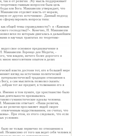
и, так и от религии. Эту мысль поддерживает
-теоретиков главным вопросом была цель
ободы или Бога. Макиавелли утверждает, что
. Макиавелли отделяет власть от морали,
исимую от других источников». Данный подход
но сформулировать вопросы типа:
а как общей темы справедливости?» и «Каковым
ского господства)?». Конечно, Н. Макиавелли
ановил вехи по которым двигалась в дальнейшем
мами в научных трактатах по теоретико-
 видел свое основное предназначение в
л Н. Макиавелли Лоренцо деи Медичи, -
ого, чем владею, ничего более дорогого и
ных мною многолетним опытом в делах
ской власти достоин тот, кто в большей мере
меняет взгляд на источники политической
о патерналистической традиции отношения к
 Богу, а сам мыслитель позволил сказать:
, избрав тот же предмет, в толковании его я
и. Именно в том пункте, где христианство было
кая деятельности признавались
авлял гуманистические идеалы человека.
Н. Макиавелли отвечает: «Наша религия,
ша же религия прославляет людей скорее
 отвлеченным мудрствованием, он считал, что
азны». При этом, из этого следовало, что если
ных условиях:
о было не только первично по
отношению к
й. Независимо от того как ведет себя человек в
пировала право на интерпретацию