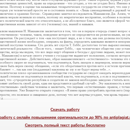
жественных ценностей, право на определение - что угодно, а что не угодно Богу. Именно 
лигии. Поэтому в оценке так называемых теократических государств он отмечает, что они
торых ум человеческий просто не в состоянии понять и: «Лишь самонадеянный и дерзкий че
звеличено и хранимо богом». Справедливо заметил исследователь Макиавелли Дж. Аллен, чт
авила морали возникли из опыта, поэтому их некритическое восприятие, особенно в полити
аго политической власти это относительное, а не абсолютное благо, оно является сферой чел
щественная жизнь зависит от его (человека) сил, знаний и навыков.
ализм мышления Н. Макиавелли заключается в том, что он в первую очередь ставит вопрос 
стественном» человеке, таком, поведение которого не определяется ни религиозными, ни 
щежития. Он рассуждает о том «как поступают люди, а не о том, как они должны поступать
щественной жизни необходимо, опираясь на факты, определить каковыми являются ненорми
лигией поступки человека. Сто десять лет спустя Т. Гоббс достаточно точно выразил инова
литической реальности: «После того, - пишет Гоббс, - как человеческое общество уже устан
щества, когда мы видим, что все люди ищут общения и беседы с другими людьми, может пок
. Макиавелли) в начале своего учения о государстве выдвигает положение, согласно которо
щественной жизни». Действительно, образ макиавеллевского «естественного» человека это 
особного скорее не подчиняться, чем подчиняться, быть лжецом и лицемером, нежели верн
лжен быть верен своему обещанию, «если это оборачивается против него и исчезли причин
бавляет: «...так как они (подданные) наклонны ко злу и не будут верны тебе...».
политически плохо организованном сообществе государям не следует ожидать
верноподдан
льшей степени не подчиняться политической власти, чем подчиняться, а если и подчиняютс
шет, что «учредителю республик и создателю ее законов необходимо заведомо считать всех 
оявят злобность своей души, едва им представится удобный случай». Эту наклонность к н
стественным» свойствам человека и заключить, что первым «естественным» правом, с точки
противление. Уже Боккаччо открыто говорил: «Я имею право употреблять против него (тир
трости; это полезное и священное дело, потому что нет жертвы угоднее, чем кровь тирана»
.д.................
Скачать работу
работу с онлайн повышением оригинальности до 90% по antiplagiat.ru
Смотреть полный текст работы бесплатно