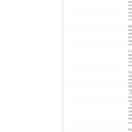
пр
то
ко
пу
ху
и 
Мы
вп
ан
ра
уд
да
Сл
кр
зн
чт
вч
Оц
пр
им
от
Ма
од
«Г
бо
пр
- 
мо
оп
ам
пр
со
Бо