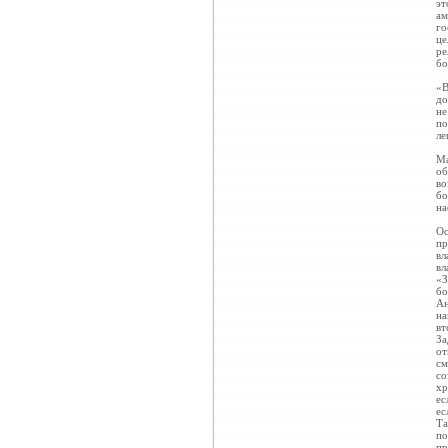
эт
ам
го
це
ре
бо
«В
до
не
по
ле
Ма
об
во
бо
на
Ос
пр
вл
вл
«З
бо
Ан
на
вт
За
от
см
со
хр
ес
ес
Та
по
пр