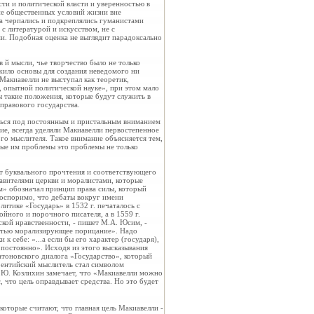
ти и политической власти и уверенностью в
ние общественных условий жизни вне
са черпались и подкреплялись гуманистами
с литературой и искусством, не с
и. Подобная оценка не выглядит парадоксально
й мысли, чье творчество было не только
ожило основы для создания неведомого ни
Макиавелли не выступал как теоретик,
, опытной политической науке», при этом мало
ы такие положения, которые будут служить в
правового государства.
иться под постоянным и пристальным вниманием
е, всегда уделяли Макиавелли первостепенное
го мыслителя. Такое внимание объясняется тем,
ные им проблемы это проблемы не только
т буквального прочтения и соответствующего
авителями церкви и моралистами, которые
м» обозначал принцип права силы, который
еоспоримо, что дебаты вокруг имени
итике «Государь» в 1532 г. печаталось с
ойного и порочного писателя, а в 1559 г.
ской нравственности, - пишет М.А. Юсим, -
частью морализирующее порицание». Надо
 себе: «...а если бы его характер (государя),
ы постоянно». Исходя из этого высказывания
атоновского диалога «Государство», который
рентийский мыслитель стал символом
И.Ю. Козлихин замечает, что «Макиавелли можно
 что цель оправдывает средства. Но это будет
которые считают, что главная цель Макиавелли -