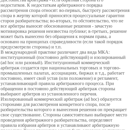
недостатков. К недостаткам арбитражного порядка
рассмотрения спора относят: во-первых, быстроту рассмотрения
спора в жертву которой приносятся процессуальные гарантии
сторон разбирательства; во-вторых, то обстоятельство, что не
все арбитры выносят обоснованные решения - зачастую
мотивировка решения неизвестна публике; в-третьих, решение
может быть вынесено без обращения к нормам права, а
основано на принципах справедливости (если такой порядок
предусмотрели стороны) и т.п.
В международной практике различают два вида МКА:
институционный (постоянно действующий) и изолированный
(ad hoc или разовый). Институционный коммерческий
арбитраж создается при национальных торговых и торгово-
промышленных палатах, ассоциациях, биржах и т.д., работает
постоянно, имеет свой устав (или положение) и регламент,
устанавливающий правила арбитражного процесса. При
обращении в постоянно действующий арбитраж стороны
выбирают арбитров из установленного перечня.
Изолированный коммерческий арбитраж (ad hoc) образуется
сторонами для рассмотрения конкретного спора, после
разбирательства которого и вынесения решения он прекращает
свое существование. Стороны самостоятельно выбирают место
проведения арбитражного разбирательства, определяют
правила избрания арбитров и устанавливают арбитражную