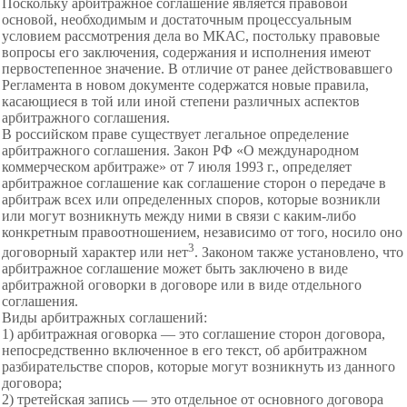
Поскольку арбитражное соглашение является правовой
основой, необходимым и достаточным
процессуальным
условием рассмотрения дела во МКАС, постольку правовые
вопросы его заключения, содержания и исполнения имеют
первостепенное значение. В отличие от ранее действовавшего
Регламента в новом документе содержатся новые правила,
касающиеся в той или иной степени различных аспектов
арбитражного соглашения.
В российском праве существует легальное
определение
арбитражного соглашения. Закон РФ «О международном
коммерческом арбитраже» от 7 июля 1993 г., определяет
арбитражное соглашение как соглашение сторон о передаче в
арбитраж всех или определенных споров, которые возникли
или могут возникнуть между ними в связи с каким-либо
конкретным правоотношением, независимо от того, носило оно
3
договорный характер или нет
. Законом также установлено, что
арбитражное соглашение может быть заключено в виде
арбитражной оговорки в договоре или в виде отдельного
соглашения.
Виды арбитражных соглашений:
1) арбитражная оговорка — это соглашение сторон договора,
непосредственно включенное в его текст, об арбитражном
разбирательстве
споров, которые могут возникнуть из данного
договора;
2) третейская запись — это отдельное от основного договора