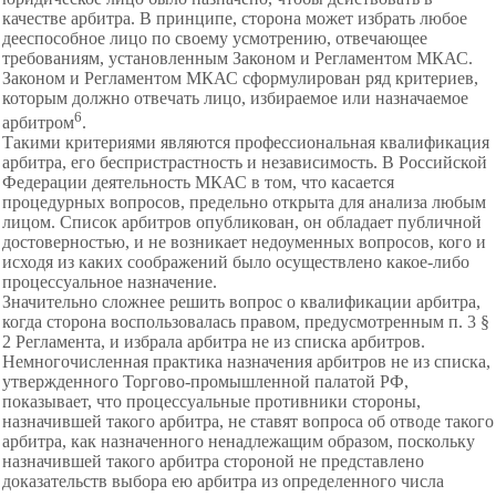
качестве арбитра. В принципе, сторона может избрать любое
дееспособное лицо по своему усмотрению, отвечающее
требованиям, установленным Законом и Регламентом МКАС.
Законом и Регламентом МКАС сформулирован ряд критериев,
которым должно отвечать лицо, избираемое или назначаемое
6
арбитром
.
Такими критериями являются профессиональная
квалификация
арбитра, его беспристрастность и независимость. В Российской
Федерации деятельность МКАС в том, что касается
процедурных вопросов, предельно открыта для анализа любым
лицом. Список арбитров опубликован, он обладает публичной
достоверностью, и не возникает недоуменных вопросов, кого и
исходя из каких соображений было осуществлено какое-либо
процессуальное назначение.
Значительно сложнее решить вопрос о
квалификации арбитра,
когда сторона
воспользовалась правом, предусмотренным п. 3 §
2 Регламента, и избрала арбитра не из списка арбитров.
Немногочисленная практика назначения арбитров не из списка,
утвержденного Торгово-промышленной палатой РФ,
показывает, что процессуальные противники стороны,
назначившей такого арбитра, не ставят вопроса об отводе такого
арбитра, как назначенного ненадлежащим образом, поскольку
назначившей такого арбитра стороной не представлено
доказательств выбора ею арбитра из определенного числа