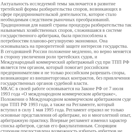
Актуальность исследуемой темы заключается в развитие
третейской формы разбирательства споров, возникающих в
сфере предпринимательской деятельности, которое стало
необходимым следствием рыночных преобразований.
Традиционная для нашей страны процедура разбирательства так
называемых хозяйственных споров, сложившаяся в системе
государственного арбитража, была приспособлена к
потребностям планово-регулируемо экономики. Она
основывалась на приоритетной защите интересов государства.
В сегодняшней России положение медленно, но верно меняется
в сторону увеличения роли третейских судов, и
Международный коммерческий арбитражный суд при ТПП РФ
является тем органом, который помогает российским
предпринимателям и не только российским разрешать споры,
возникающие из внешнеторговых контрактов, без привлечения
государственных органов судебной власти.
МКАС в своей работе основывается на Законе РФ от 7 июля
1993 года «О международном коммерческом арбитраже»,
Положении о Международном коммерческом арбитражном суде
при ТПП РФ 1993 года, а также на Регламенте, который
вступил в силу 1 мая 1995 года. Регламент отразил не только
основные представления об арбитраже, но и многолетний опыт,
арбитражную практику. Впервые регламент изменил характер
списка арбитров, сделав его факультативным. Спорящим
сторонам предоставлена возможность избирать арбитров не