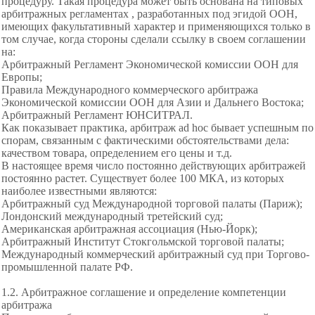
процедуру. Такая процедура может быть основана на типовых
арбитражных регламентах , разработанных под эгидой ООН,
имеющих факультативный характер и применяющихся только в
том случае, когда стороны сделали ссылку в своем соглашении
на:
Арбитражный Регламент Экономической комиссии ООН для
Европы;
Правила Международного коммерческого арбитража
Экономической комиссии ООН для Азии и Дальнего Востока;
Арбитражный Регламент ЮНСИТРАЛ.
Как показывает практика, арбитраж ad hoc бывает успешным по
спорам, связанным с фактическими обстоятельствами дела:
качеством товара, определением его цены и т.д.
В настоящее время число постоянно
действующих арбитражей
постоянно растет. Существует более 100 МКА, из которых
наиболее известными являются:
Арбитражный суд Международной торговой палаты (Париж);
Лондонский международный третейский суд;
Американская арбитражная ассоциация (Нью-Йорк);
Арбитражный Институт Стокгольмской торговой палаты;
Международный коммерческий арбитражный суд при Торгово-
промышленной палате РФ.
1.2. Арбитражное соглашение и определение компетенции
арбитража