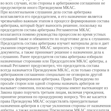
во всех случаях, если стороны в арбитражном соглашении не
предусмотрели иного Президиумом МКАС.
При коллегиальном слушании дела состав
арбитража
возглавляется его
председателем, и его назначение является
чрезвычайно важным этапом в процессе формирования состава
арбитража, который будет
выносить решение, поскольку на
председа
теля состава арбитража Регламентом МКАС
возлагаются помимо руководства процессом во время устных
слушаний также и обязанности по подготовке дела к слушанию.
Председатель состава арбитража изучает материалы дела и дает
указания секретариату МКАС запросить у сторон те или иные
документы, а также принимает решение о назначении дела к
слушанию. Ранее председателя состава арбитража избирали
назначенные сторонами или Председателем МКАС арбитры, а
новый Регламент предусмотрел, что председатель состава
всегда назначается Президиумом МКАС, если только стороны в
арбитражном соглашении специально не оговорили другой
порядок формирования арбитража. Право Президиума по
просьбе сторон или одной стороны назначать арбитров не
вызывает сомнения, поскольку стороны имеют вытекающее из
Закона право поручить третьим лицам, включая учреждения,
принятие решения по процедурному вопросу. Что же касается
права Президиума МКАС осуществлять принудительные
назначения арбитров в случае уклонения стороны от назначения
арбитра, а также назначение Президиумом МКАС председателя