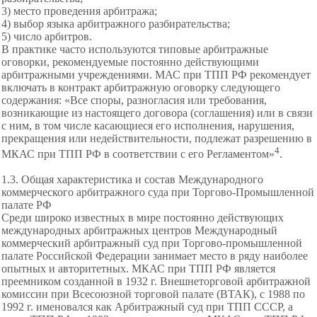
3) место проведения арбитража;
4) выбор языка арбитражного разбирательства;
5) число арбитров.
В практике часто используются типовые арбитражные
оговорки, рекомендуемые постоянно действующими
арбитражными учреждениями. МАС при ТПП РФ рекомендует
включать в контракт арбитражную оговорку следующего
содержания: «Все споры, разногласия или требования,
возникающие из настоящего договора (соглашения) или в связи
с ним, в том числе касающиеся его исполнения, нарушения,
прекращения или недействительности, подлежат разрешению в
4
МКАС при ТПП РФ в соответствии с его Регламентом»
.
1.3. Общая характеристика и состав Международного
коммерческого арбитражного суда при Торгово-Промышленной
палате РФ
Среди широко известных в мире постоянно действующих
международных арбитражных
центров Международный
коммерческий арбитражный суд при Торгово-промышленной
палате Российской Федерации занимает место в ряду наиболее
опытных и авторитетных. МКАС при ТПП РФ является
преемником созданной в 1932 г. Внешнеторговой арбитражной
комиссии при Всесоюзной торговой палате (ВТАК), с 1988 по
1992 г. именовался как Арбитражный суд при ТПП СССР, а