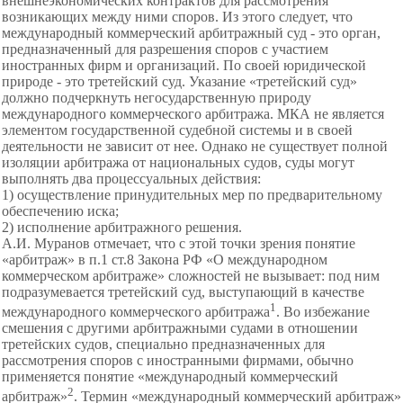
внешнеэкономических контрактов для рассмотрения
возникающих между ними споров. Из этого следует, что
международный коммерческий арбитражный суд - это орган,
предназначенный для разрешения споров с участием
иностранных фирм и организаций. По своей юридической
природе - это третейский суд. Указание «третейский суд»
должно подчеркнуть негосударственную природу
международного коммерческого арбитража. МКА не является
элементом государственной судебной системы и в своей
деятельности не зависит от нее. Однако не существует полной
изоляции арбитража от национальных судов, суды могут
выполнять два процессуальных действия:
1) осуществление принудительных мер по
предварительному
обеспечению иска;
2) исполнение арбитражного решения.
А.И. Муранов отмечает, что с этой точки зрения понятие
«арбитраж» в п.1 ст.8 Закона РФ «О международном
коммерческом арбитраже» сложностей не вызывает: под ним
подразумевается третейский суд, выступающий в качестве
1
международного коммерческого арбитража
. Во избежание
смешения с другими арбитражными судами в отношении
третейских судов, специально предназначенных для
рассмотрения споров с иностранными фирмами, обычно
применяется понятие «международный коммерческий
2
арбитраж»
. Термин «международный коммерческий арбитраж»