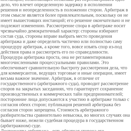
дело, что влечет определенную задержку в исполнении
решения и неопределенность в положении сторон. Арбитраж в
этом смысле является более привлекательным, поскольку он не
имеет вышестоящих инстанций; его решение окончательно и не
подлежит изменению. Рассмотрение спора в арбитраже носит
чрезвычайно демократичный характер: стороны избирают
состав суда, стороны вправе выбрать место проведения
арбитража и даже определить частично или полностью саму
процедуру арбитраж, а кроме того, вовсе изъять спор из-под
действия права и рассмотреть его по справедливости.
Процедура арбитража проста, она не регламентирована
многочисленными процессуальными правилами. Это
обеспечивает сравнительную быстроту рассмотрения дела, что
для коммерсантов, ведущих торговые и иные операции, имеет
весьма важное значение. Арбитраж, в отличие от
государственного (арбитражного суда), проводит рассмотрение
споров на закрытых заседаниях, что гарантирует сохранение
производственных и коммерческих тайн предпринимателей;
посторонние лица допускаются к участию в арбитраже только с
согласия обеих сторон; публикация решений арбитража без
согласия сторон запрещена. Стоимость арбитражного
разбирательства сравнительно невысока, во многих случаях она
бывает ниже, нежели судебная процедура в государственном
(арбитражном) суде.
Достоинства арбитража - есть обратная сторона его