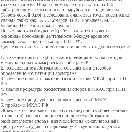
только из списка. Новшеством является и то, что из 150
арбитров одну треть составляют зарубежные специалисты.
Теоретической базой исследования являются труды российских
ученых таких как:, А.С. Комаров, Н.Ю. Ерпылева, М.П.
Бардина, Н.С. Бирюкова и других.
Целью настоящей курсовой работы является
изучение
основных положений
деятельности Международного
коммерческого
арбитража при ТПП РФ.
Для реализации указанной цели поставлены следующие задачи:
1. изучение понятия арбитражного разбирательства и видов
международных коммерческих арбитражей;
2. исследование арбитражного соглашения и
способов
определения компетенции
арбитража;
3. изучение общей характеристики и состава МКАС при ТПП
РФ
4. анализ процедуры рассмотрения споров в МКАС при ТПП
РФ
5. изучение процедуры оспаривания решений МКАС
6. проблемы МКАС РФ
Объектом исследования является совокупность общественных
отношений, складывающихся в процессе арбитражного
разбирательства спора и
взаимодействия международный
арбитражных судо
в со сторонами участвующими в данном
судебном разбирательстве.