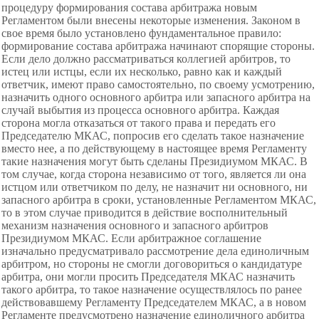
процедуру формирования состава арбитража новым
Регламентом были внесены некоторые изменения. Законом в
свое время было установлено фундаментальное правило:
формирование состава арбитража начинают спорящие стороны.
Если дело должно рассматриваться коллегией
арбитров, то
истец или истцы, если их несколько, равно как и каждый
ответчик, имеют право самостоятельно, по своему усмотрению,
назначить одного основного арбитра или запасного арбитра на
случай выбытия из процесса основного арбитра. Каждая
сторона могла отказаться от такого права и передать его
Председателю МКАС, попросив его сделать такое назначение
вместо нее, а по действующему в настоящее время Регламенту
такие назначения могут быть сделаны Президиумом МКАС. В
том случае, когда сторона независимо от того, является ли она
истцом или ответчиком по делу, не назначит ни основного, ни
запасного арбитра в сроки, установленные Регламентом МКАС,
то в этом случае приводится в действие восполнительный
механизм назначения основного и запасного арбитров
Президиумом МКАС. Если арбитражное соглашение
изначально предусматривало рассмотрение дела единоличным
арбитром, но стороны не смогли договориться о кандидатуре
арбитра, они могли просить Председателя МКАС назначить
такого арбитра, то такое назначение осуществлялось по ранее
действовавшему Регламенту Председателем МКАС, а в новом
Регламенте предусмотрено назначение единоличного арбитра