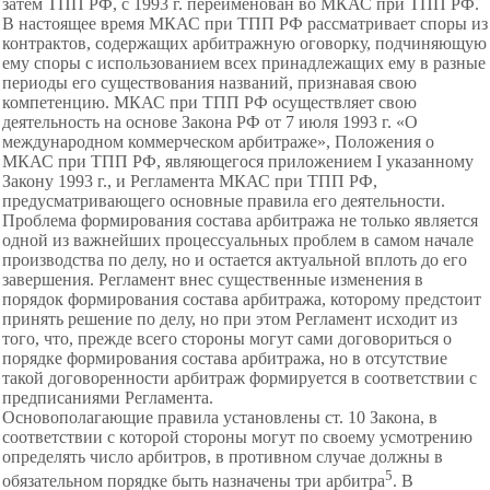
затем ТПП РФ, с 1993 г. переименован во МКАС при ТПП РФ.
В настоящее время МКАС при ТПП РФ рассматривает споры из
контрактов, содержащих арбитражную оговорку, подчиняющую
ему споры с использованием всех принадлежащих ему в разные
периоды его существования названий, признавая свою
компетенцию. МКАС при ТПП РФ осуществляет свою
деятельность на основе Закона РФ от 7 июля 1993 г. «О
международном коммерческом арбитраже», Положения о
МКАС при ТПП РФ, являющегося приложением I указанному
Закону 1993 г., и Регламента МКАС при ТПП РФ,
предусматривающего основные правила его деятельности.
Проблема формирования состава арбитража не только является
одной из важнейших процессуальных проблем в самом начале
производства по делу, но и остается актуальной вплоть до его
завершения. Регламент внес существенные изменения в
порядок формирования состава арбитража, которому предстоит
принять решение по делу, но при этом Регламент исходит из
того, что, прежде всего стороны могут сами договориться о
порядке формирования состава арбитража, но в отсутствие
такой договоренности арбитраж формируется в соответствии с
предписаниями Регламента.
Основополагающие правила установлены ст. 10 Закона, в
соответствии с которой стороны могут по своему усмотрению
определять число арбитров, в противном случае должны в
5
обязательном порядке быть назначены три арбитра
. В