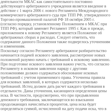
деятельности МКАС как самостоятельного постоянно
действующего арбитражного учреждения является введение в
действие с 1 марта 2006 г. нового Регламента Международного
коммерческого арбитражного суда при ТПП РФ, утвержденного
Торгово-промышленной палатой РФ 18 октября 2005 г.
(согласно порядку, установленному Положением о МКАС при
ТПП РФ), который заменяет Регламент 1995 г. Как и прежде,
приложением к новому Регламенту является Положение об
арбитражных сборах и расходах. Следует отметить, что
содержание данного Положения также подверглось уточнениям
и изменениям.
Поскольку согласно Регламенту
арбитражное разбирательство
начинается
подачей искового заявления,
рассмотрение новых
положений разумно
начать с требований к исковому
заявлению.
При подготовке искового заявления важно учесть, что согласно
Регламенту в исковом заявлении наряду с другими
положениями должно содержаться обоснование исковых
требований с учетом применимого права. Уточнены правила
для исковых заявлений, в которых содержится несколько
требований. Истец должен дать расчет каждого требования в
отдельности. Даны уточнения, касающиеся определения цены
иска. В частности, предусмотрено, что при предъявлении
денежного требования, заключающегося во взыскании
продолжающих начисляться процентов, цена иска будет
определяться суммой, исчисленной на дату подачи иска, что в