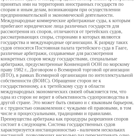
принятых ими на территориях иностранных государств по
спорам и иным делам, возникающим при осуществлении
предпринимательской и экономической деятельности.
Международные коммерческие арбитражные суды, к которым
прибегают юридические лица различных государств для
рассмотрения их споров, отличаются от третейских судов,
рассматривающих споры, сторонами в которых являются
государства и международные организации. К разряду таких
судов относятся Постоянная палата третейского суда в Гааге,
различные арбитражи, создаваемые для рассмотрения
конкретных споров между государствами, специальные
арбитражи, предусмотренные Конвенцией ООН по морскому
праву 1982 г., Договором о Всемирной торговой организации
(ВТО), в рамках Всемирной организации по интеллектуальной
собственности (ВОИС). Обращение сторон не к
государственному, а к третейскому суду в области
международных экономических связей объясняется тем, что
одна из сторон не верит в объективность судопроизводства в
другой стране. Это может быть связано и с языковым барьером,
и с трудностью ознакомления с чуждыми ей правовыми, в том
числе и процессуальными, традициями и правилами.
Преимущества арбитража как процедуры
разрешения споров
состоит в следующем. Система государственных судов
характеризуется инстанционностью - наличием нескольких
инстанций, позволяющих несколько раз пересматривать одно