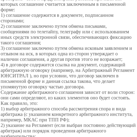
которых соглашение считается заключенным в письменной
форме:
1) соглашение содержится в документе,
подписанном
сторонами;
2) соглашение заключено путем обмена
письмами,
сообщениями по телетайпу,
телеграфу или с использованием
иных средств электронной связи, обеспечивающих фиксацию
такого соглашения;
3) соглашение заключено путем обмена
исковым заявлением и
отзывом на иск, в которых одна из сторон утверждает о
наличии
соглашения, а другая против этого не возражает;
4) в договоре содержится ссылка на документ, содержащий
арбитражную
оговорку (например, на Арбитражный Регламент
ЮНСИТРАЛ ), но при условии, что договор заключен в
письменной форме и данная ссылка такова, что делает
упомянутую
оговорку частью договора.
Содержание арбитражного соглашения зависит от воли сторон:
они сами определяют, из каких элементов оно будет состоять.
Как правило, это:
1) выбор арбитражного способа рассмотрения спора и вида
арбитража (с указанием конкретного арбитражного
института,
например, МКАС при ТПП РФ);
2) указание на Регламент (если выбран
постоянно действующий
арбитраж) или порядок проведения арбитражного
разбирательства;