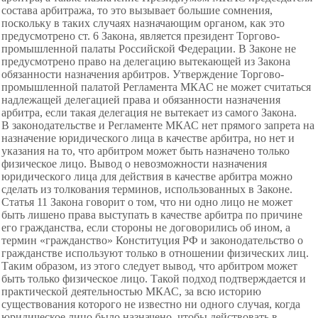
состава арбитража, то это вызывает большие сомнения,
поскольку в таких случаях назначающим органом, как это
предусмотрено ст. 6 Закона, является президент Торгово-
промышленной палаты Российской Федерации. В Законе не
предусмотрено право на делегацию вытекающей из Закона
обязанности назначения арбитров. Утверждение Торгово-
промышленной палатой Регламента МКАС не может считаться
надлежащей делегацией права и обязанности назначения
арбитра, если такая делегация не вытекает из самого Закона.
В законодательстве и Регламенте МКАС нет прямого запрета на
назначение юридического лица в качестве арбитра, но нет и
указания на то, что арбитром может быть назначено только
физическое лицо. Вывод о невозможности назначения
юридического лица для действия в качестве арбитра можно
сделать из толкования терминов, использованных в Законе.
Статья 11 Закона говорит о том, что ни одно лицо не может
быть лишено права выступать в качестве арбитра по причине
его гражданства, если стороны не договорились об ином, а
термин «гражданство» Конституция РФ и законодательство о
гражданстве используют только в отношении физических лиц.
Таким образом, из этого следует вывод, что арбитром может
быть только физическое лицо. Такой подход подтверждается и
практической деятельностью МКАС, за всю историю
существования которого не известно ни одного случая, когда
юридическое лицо было назначено, чтобы действовать в