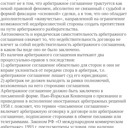
состоит не в том, что арбитражное соглашение трактуется как
некий правовой феномен, абсолютно не связанный с судьбой и
формой фиксации «основной» сделки, а в том, что оно обладает
дополнительной «живучестью», направленной на ограничение
возможностей недобросовестной стороны создать препятствия
на пути арбитражного разбирательства.
Автономность и юридическая
самостоятельность арбитражного
соглашения означает то, что недействительность договора не
влечет за собой недействительность арбитражного соглашения,
в каком бы виде оно не было заключено.
Из наличия арбитражного соглашения вытекают два
процессуально-правов х последствия:
1) арбитражное соглашение обязательно для
сторон и они не
вправе уклониться от передачи спора в арбитраж, т.е.
арбитражное соглашение лишает суд его юрисдикции;
2) арбитраж не должен выходить за рамки
полномочий,
возложенных на него сторонами соглашения.
Арбитражное соглашение должно быть заключено в
письменной форме. Нью-Йоркская Конвенция о признании и
приведении в исполнение иностранных арбитражных решений
1958 г. поясняет, что термин «письменное соглашение»
включает арбитражную оговорку в договоре или арбитражное
соглашение, подписанное сторонами в обмене письмами или
телеграммами. Законом РФ «О международном коммерческом
арбитраже» 1993 г. предусмотрены условия, при наличии