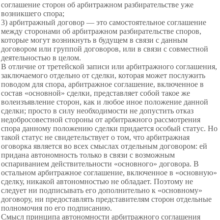
соглашение сторон об арбитражном разбирательстве уже
возникшего спора;
3) арбитражный договор — это
самостоятельное соглашение
между сторонами об арбитражном разбирательстве
споров,
которые могут возникнуть в будущем в связи с данным
договором или группой договоро
в, или в связи с совместной
деятельностью в целом.
В отличие от третейской записи или арбитражного соглашения,
заключаемого отдельно от сделки, которая может послужить
поводом для спора, арбитражное соглашение, включенное в
состав «основной» сделки, представляет собой такое же
волеизъявление сторон, как и любое иное положение данной
сделки; просто в силу необходимости не допустить отказ
недобросовестной стороны от арбитражного рассмотрения
спора данному положению сделки придается особый статус. Но
такой статус не свидетельствует о том, что арбитражная
оговорка является во всех смыслах отдельным договором: ей
придана автономность только в связи с возможным
оспариванием действительности «основного» договора. В
остальном арбитражное соглашение, включенное в «основную»
сделку, никакой автономностью не обладает. Поэтому не
следует ни подписывать его дополнительно к «основному»
договору, ни предоставлять представителям сторон отдельные
полномочия по его подписанию.
Смысл принципа автономности арбитражного соглашения