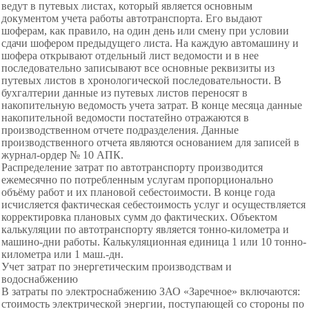
ведут в путевых листах, который является основным
документом учета работы автотранспорта. Его выдают
шоферам, как правило, на один день или смену при условии
сдачи шофером предыдущего
листа. На каждую автомашину и
шофера открывают отдельный лист ведомости и в нее
последовательно записывают все основные реквизиты из
путевых листов в хронологической
последовательности. В
бухгалтерии данные из путевых листов переносят в
накопительную ведомость учета затрат. В конце месяца данные
накопительной ведомости постатейно отражаются в
производственном отчете подразделения. Данные
производственного отчета являются основанием для записей в
журнал-ордер № 10 АПК.
Распределение затрат по автотранспорту производится
ежемесячно по потребленным услугам пропорционально
объёму работ и их плановой себестоимости. В конце года
исчисляется фактическая себестоимость услуг и
осуществляется
корректировка плановых сумм до фактических. Объектом
калькуляции по автотранспорту является тонно-километра и
машино-дни работы. Калькуляционная единица 1 или 10 тонно-
километра или 1 маш.-дн.
Учет затрат по энергетическим производствам и
водоснабжению
В затраты по электроснабжению ЗАО «Заречное» включаются:
стоимость электрической энергии, поступающей со стороны по