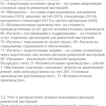
02 «Амортизация основных средств» - на суммы амортизации
основных средств ремонтной
мастерской;
10 «Материалы» - на суммы израсходованных для ремонта
топлива (10/3), запасных частей (10/5), спецодежды (10/14),
малоценного инвентаря (10/13) и прочих материалов (10/6);
23 «Вспомогательные производства»
- на стоимость
производственных услуг других вспомогательных производств.
60 «Расчеты с поставщиками и подрядчиками» - на стоимость
услуг сторонних организаций для ремонтной мастерской;
70 «Расчеты с персоналом по оплате труда», 69 «Расчеты по
социальному страхованию и
обеспечению»;
71 «Расчеты с подотчетными лицами» - на суммы оплаченных
через подотчетных лиц мелких расходов ремонтной мастерской;
90 «Продажи» - реализация собственной продукции.
По кредиту счета 23 «Вспомогательные производства», субсчет
1 «Мастерские отделения» списывают затраты на законченный
ремонт либо непосредственно на счет 20/1 «Основное
производство (растениеводство)», 23 «Вспомогательное
производство».
3.2. Учет и распределение цеховых (накладных) расходов
ремонтной мастерской
Учет цеховых расходов ремонтной мастерской, связанных с