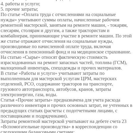
4. работы и услуги;
5. прочие затраты;
По статье «Оплата труда с отчислениями на социальные
нужды» учитывают суммы оплаты, начисленные рабочим
ремонтной мастерской, занятым на ремонте машин, - токарям,
слесарям, столярам и другим, а также трактористам и
комбайнерам, принимающие участие в ремонте машин. По этой
же статье отражают отчисления на социальные нужды,
производимые по начисленной оплате труда, включая
отчисления в пенсионный фонд и на медицинское страхование.
На статью «Сырье» относят фактическую стоимость
израсходованных на ремонт запасных частей, топлива (ГСМ),
малоценный инвентарь, спецодежды и прочих материалов.
В статье «Работы и услуги» учитывают затраты по
выполненным для мастерской услугам ЦРМ, мастерских
отделений, РСО, содержание тракторов на транспорте,
грузового автотранспорта, автобусов, кранов, затраты
электроэнергии, газа, воды.
Статья «Прочие затраты» предназначена для учета
расхода
различного инвентаря и прочих основных затрат, не учтенных в
предыдущих статьях (расчеты с подотчетными лицами, с
поставщиками и подрядчиками).
Затраты ремонтной мастерской учитывают на дебете счета 23
«Вспомогательные производства» в корреспонденции со
следующими балансовыми счетами: