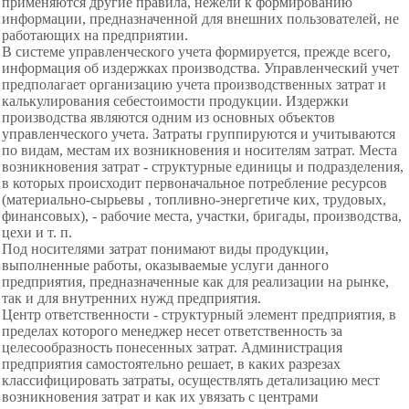
применяются другие правила, нежели к формированию
информации, предназначенной для внешних пользователей, не
работающих на предприятии.
В системе управленческого учета формируется, прежде всего,
информация об издержках производства. Управленческий учет
предполагает организацию учета производственных затрат и
калькулирования себестоимости продукции. Издержки
производства являются одним из основных объектов
управленческого учета. Затраты группируются и учитываются
по видам, местам их возникновения и носителям затрат. Места
возникновения затрат - структурные единицы и
подразделения,
в которых происходит первоначальное потребление ресурсов
(материально-сырьевы , топливно-энергетиче ких, трудовых,
финансовых), - рабочие места, участки, бригады, производства,
цехи и т. п.
Под носителями затрат понимают виды продукции,
выполненные работы, оказываемые услуги данного
предприятия, предназначенные как для реализации на рынке,
так и для внутренних нужд предприятия.
Центр ответственности - структурный элемент предприятия, в
пределах которого менеджер несет ответственность за
целесообразность понесенных затрат. Администрация
предприятия
самостоятельно решает, в каких разрезах
классифицировать затраты, осуществлять детализацию мест
возникновения затрат и как их увязать с центрами