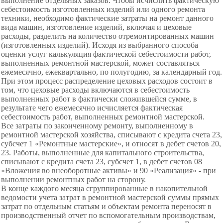
выполнение отдельных заказов. Чтобы исчислить фактическую
себестоимость изготовленных изделий или одного ремонта
техники, необходимо фактические затраты на ремонт данного
вида машин, изготовление изделий, включая и цеховые
расходы, разделить на количество отремонтированных машин
(изготовленных изделий). Исходя из выбранного способа
оценки услуг калькуляция фактической себестоимости работ,
выполненных ремонтной мастерской, может составляться
ежемесячно, ежеквартально, по полугодию, за календарный год.
При этом процесс распределение цеховых расходов состоит в
том, что цеховые расходы включаются в себестоимость
выполненных работ в фактически сложившейся сумме, в
результате чего ежемесячно исчисляется фактическая
себестоимость работ, выполненных ремонтной мастерской.
Все затраты по законченному ремонту, выполненному в
ремонтной мастерской хозяйства, списывают с кредита счета 23,
субсчет 1 «Ремонтные мастерские», и относят в дебет счетов 20,
23. Работы, выполненные для капитального строительства,
списывают с кредита счета 23, субсчет 1, в дебет счетов 08
«Вложения во внеоборотные активы» и 90 «Реализация» - при
выполнении ремонтных работ на сторону.
В конце каждого месяца сгруппированные в
накопительной
ведомости учета затрат в ремонтной мастерской суммы прямых
затрат по отдельным статьям и объектам ремонта переносят в
производственный отчет по вспомогательным производствам,