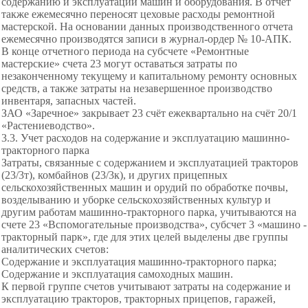
содержанию и эксплуатации машин и оборудования. В отчет
также ежемесячно переносят цеховые расходы ремонтной
мастерской. На основании данных производственного отчета
ежемесячно производятся записи в журнал-ордер № 10-АПК.
В конце отчетного периода на субсчете «Ремонтные
мастерские» счета 23 могут оставаться затраты по
незаконченному текущему и капитальному ремонту основных
средств, а также затраты на незавершенное производство
инвентаря, запасных частей.
ЗАО «Заречное» закрывает 23 счёт ежеквартально на счёт 20/1
«Растениеводство».
3.3. Учет расходов на содержание и эксплуатацию машинно-
тракторного парка
Затраты, связанные с содержанием и эксплуатацией тракторов
(23/3т), комбайнов (23/3к), и других прицепных
сельскохозяйственных машин и орудий по обработке почвы,
возделыванию и уборке сельскохозяйственных культур и
другим работам машинно-тракторного парка, учитываются на
счете 23 «Вспомогательные производства», субсчет 3 «машино -
тракторный парк», где для этих целей выделены две группы
аналитических счетов:
Содержание и эксплуатация машинно-тракторного парка;
Содержание и эксплуатация самоходных машин.
К первой группе счетов учитывают затраты на содержание и
эксплуатацию тракторов, тракторных прицепов, гаражей,