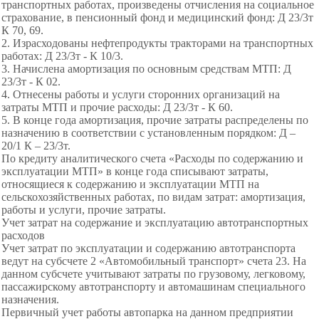
транспортных работах, произведены отчисления на социальное
страхование, в пенсионный фонд и медицинский фонд: Д 23/3т
К 70, 69.
2. Израсходованы нефтепродукты тракторами на транспортных
работах: Д 23/3т - К 10/3.
3. Начислена амортизация по основным средствам МТП: Д
23/3т - К 02.
4. Отнесены работы и услуги сторонних организаций на
затраты МТП и прочие расходы: Д 23/3т - К 60.
5. В конце года амортизация, прочие затраты распределены по
назначению в соответствии с установленным порядком: Д –
20/1 К – 23/3т.
По кредиту аналитического счета «Расходы по содержанию и
эксплуатации МТП» в конце года списывают затраты,
относящиеся к содержанию и эксплуатации МТП на
сельскохозяйственных работах, по видам затрат: амортизация,
работы и услуги, прочие затраты.
Учет затрат на содержание и эксплуатацию автотранспортных
расходов
Учет затрат по эксплуатации и содержанию автотранспорта
ведут на субсчете 2 «Автомобильный транспорт» счета 23. На
данном субсчете учитывают затраты по грузовому, легковому,
пассажирскому автотранспорту и автомашинам специального
назначения.
Первичный учет работы автопарка на данном предприятии