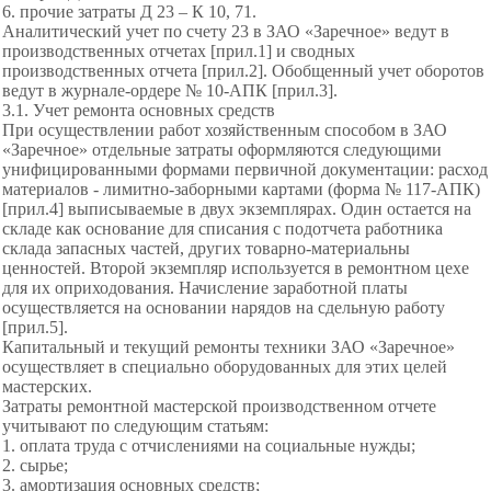
6. прочие затраты Д 23 – К 10, 71.
Аналитический учет по счету 23 в ЗАО «Заречное» ведут в
производственных отчетах [прил.1] и сводных
производственных отчета [прил.2]. Обобщенный учет оборотов
ведут в журнале-ордере № 10-АПК [прил.3].
3.1. Учет ремонта основных средств
При осуществлении работ хозяйственным способом в ЗАО
«Заречное» отдельные затраты оформляются следующими
унифицированными формами первичной документации: расход
материалов - лимитно-заборными картами (форма № 117-АПК)
[прил.4] выписываемые в двух экземплярах. Один остается на
складе как основание для списания с подотчета работника
склада запасных частей, других товарно-материальны
ценностей. Второй экземпляр используется в ремонтном цехе
для их оприходования. Начисление заработной платы
осуществляется на основании нарядов на сдельную работу
[прил.5].
Капитальный и текущий ремонты техники ЗАО «Заречное»
осуществляет в специально оборудованных для этих целей
мастерских.
Затраты ремонтной мастерской производственном отчете
учитывают по следующим статьям:
1. оплата труда с отчислениями на социальные нужды;
2. сырье;
3. амортизация основных средств;