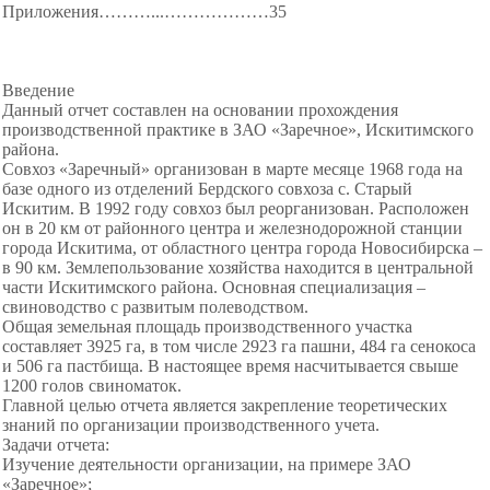
Приложения………...………
………35
Введение
Данный отчет составлен на основании прохождения
производственной практике в ЗАО «Заречное», Искитимского
района.
Совхоз «Заречный» организован в марте месяце 1968 года на
базе одного из отделений Бердского совхоза с. Старый
Искитим. В 1992 году совхоз был реорганизован. Расположен
он в 20 км от районного центра и железнодорожной станции
города Искитима, от областного центра города Новосибирска –
в 90 км. Землепользование хозяйства находится в центральной
части
Искитимского района. Основная специализация –
свиноводство с развитым полеводством.
Общая земельная площадь производственного участка
составляет 3925 га, в том числе 2923 га пашни, 484 га сенокоса
и 506 га пастбища. В настоящее время насчитывается свыше
1200 голов свиноматок.
Главной целью отчета является закрепление теоретических
знаний по организации производственного учета.
Задачи отчета:
Изучение деятельности организации, на примере ЗАО
«Заречное»;