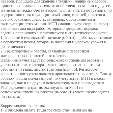
навесов, площадок для хранения техники, машинных дворов,
прицепных и навесных сельскохозяйственных машин и другое.
На аналитических счетах второй группы учитывают затраты по
содержанию и эксплуатации комбайнов, гаражей, навесов и
других основных средств, связанных с содержанием и
эксплуатации этих машин. МТП (машинно-тракторный парк)
выполняет два вида работ, которые определяют порядок
ведения первичного аналитического и синтетического учета:
1. Полевые (сельскохозяйственные работы) – работы, связанные
с обработкой почвы, уходом за посевами и уборкой урожая в
растениеводстве.
2. Транспортные – работы, связанные с перевозкой
материальных ценностей в хозяйстве.
Первичный учет ведут по сельскохозяйственным работам в
учетных листах трактора – машиниста, по транспортным
работам в путевых листах трактора [прил.6]. Регистром
аналитического учета является производственный отчет. Таким
образом, общая схема записей по учету затрат МТП в целом
такая же, как и по другим вспомогательным производствам.
Распределение затрат по эксплуатации МТП на
сельскохозяйственных работах на объекты учета производится
по статьям.
Корреспонденция счетов:
1. Начислена оплата труда трактористам, занятым на