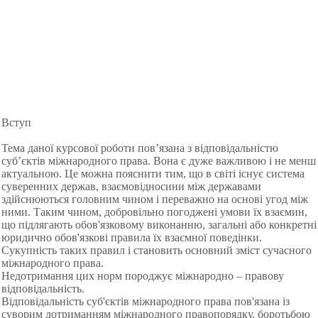
Вступ
Тема даної курсової роботи пов’язана з відповідальністю
суб’єктів міжнародного права. Вона є дуже важливою і не менш
актуальною. Це можна пояснити тим, що в світі існує система
суверенних держав, взаємовідносини між державами
здійснюються головним чином і переважно на основі угод між
ними. Таким чином, добровільно погоджені умови їх взаємин,
що підлягають обов'язковому виконанню, загальні або конкретні
юридично обов'язкові правила їх взаємної поведінки.
Сукупність таких правил і становить основний зміст сучасного
міжнародного права.
Недотримання цих норм породжує міжнародно – правову
відповідальність.
Відповідальність суб'єктів міжнародного права пов'язана із
суворим дотриманням міжнародного правопорядку, боротьбою