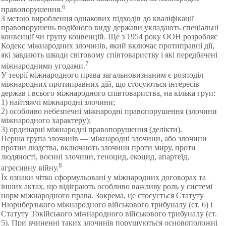
6
правопорушення.
З метою вироблення однакових підходів до кваліфікації
правопорушень подібного виду держави укладають спеціальні
конвенції чи групу конвенцій. Ще з 1954 року ООН розробляє
Кодекс міжнародних злочинів, який включає протиправні дії,
які завдають шкоди світовому співтовариству і які передбачені
7
міжнародними угодами.
У теорії міжнародного права загальновизнаним є розподіл
міжнародних протиправних дій, що стосуються інтересів
держав і всього міжнародного співтовариства, на кілька груп:
1) найтяжчі міжнародні злочини;
2) особливо небезпечні міжнародні правопорушення (злочини
міжнародного характеру);
3) ординарні міжнародні правопорушення (делікти).
Перша група злочинів — міжнародні злочини, або злочини
протии людства, включають злочини проти миру, проти
людяності, воєнні злочини, геноцид, екоцид, апартеїд,
8
агресивну війну.
Їх ознаки чітко сформульовані у міжнародних договорах та
інших актах, що відіграють особливо важливу роль у системі
норм міжнародного права. Зокрема, це стосується Статуту
Нюрнберзького міжнародного військового трибуналу (ст. 6) і
Статуту Токійського міжнародного військового трибуналу (ст.
5). При вчиненні таких злочинів порушуються основоположні