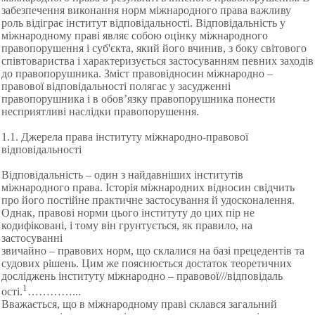
забезпечення виконання норм міжнародного права важливу
роль відіграє інститут відповідальності. Відповідальність у
міжнародному праві являє собою оцінку міжнародного
правопорушення і суб'єкта, який його вчинив, з боку світового
співтовариства і характеризується застосуванням певних заходів
до правопорушника. Зміст правовідносин міжнародно –
правової відповідальності полягає у засудженні
правопорушника і в обов’язку правопорушника понести
несприятливі наслідки правопорушення.
1.1. Джерела права інституту міжнародно-правової
відповідальності
Відповідальність – один з найдавніших інститутів
міжнародного права. Історія міжнародних відносин свідчить
про його постійне практичне застосування й удосконалення.
Однак, правові норми цього інституту до цих пір не
кодифіковані, і тому він грунтується, як правило, на
застосуванні
звичайно – правових норм, що склалися на базі прецедентів та
судових рішень. Цим же пояснюється достаток теоретичних
досліджень інституту міжнародно – правової///відповідаль
1
ості.
…
………...
Вважається, що в міжнародному праві склався загальний