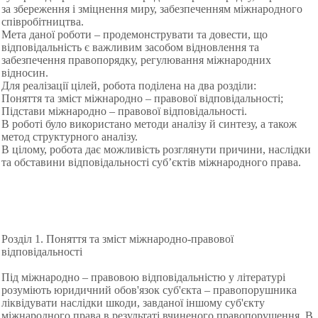
за збереження і зміцнення миру, забезпеченням міжнародного
співробітництва.
Мета даної роботи – продемонструвати та довести, що
відповідальність є важливим засобом відновлення та
забезпечення правопорядку, регулювання міжнародних
відносин.
Для реалізації цілей, робота поділена на два розділи:
Поняття та зміст міжнародно – правової відповідальності;
Підстави міжнародно – правової відповідальності.
В роботі було використано методи аналізу й синтезу, а також
метод структурного аналізу.
В цілому, робота дає можливість розглянути причини, наслідки
та обставини відповідальності суб’єктів міжнародного права.
Розділ 1. Поняття та зміст міжнародно-правової
відповідальності
Під міжнародно – правовою відповідальністю у літературі
розуміють юридичний обов'язок суб'єкта – правопорушника
ліквідувати наслідки шкоди, завданої іншому суб'єкту
міжнародного права в результаті вчиненого правопорушення. В