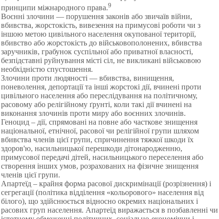
9
принципи міжнародного права.
Воєнні злочини — порушення законів або звичаїв війни,
вбивства, жорстокість, вивезення на примусові роботи чи з
іншою метою цивільного населення окупованої території,
вбивство або жорстокість до військовополонених, вбивства
заручників, грабунок суспільної або приватної власності,
безпідставні руйнування місті сіл, не викликані військовою
необхідністю спустошення.
Злочини проти людяності — вбивства, винищення,
поневолення, депортації та інші жорстокі дії, вчинені проти
цивільного населення або переслідування на політичному,
расовому або релігійному ґрунті, коли такі дії вчинені на
виконання злочинів проти миру або воєнних злочинів.
Геноцид – дії, спрямовані на повне або часткове знищення
національної, етнічної, расової чи релігійної групи шляхом
вбивства членів цієї групи, спричинення тяжкої шкоди їх
здоров'ю, насильницької перешкоди дітонародженню,
примусової передачі дітей, насильницького переселення або
створення інших умов, розрахованих на фізичне знищення
членів цієї групи.
Апартеїд – крайня форма расової дискримінації (розрізнення) і
сегрегації (політика відділення «кольорового» населення від
білого), що здійснюється відносно окремих національних і
расових груп населення. Апартеїд виражається в позбавленні чи
істотному обмеженні політичних, соціально-економічни і