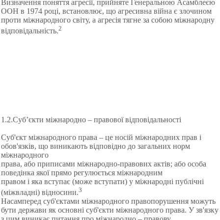
Визначення поняття агресії, прийняте Генеральною Асамблеєю
ООН в 1974 році, встановлює, що агресивна війна є злочином
проти міжнародного світу, а агресія тягне за собою міжнародну
2
відповідальність.
1.2.Суб’єкти міжнародно – правової відповідальності
Суб'єкт міжнародного права – це носій міжнародних прав і
обов'язків, що виникають відповідно до загальних норм
міжнародного
права, або приписами міжнародно-правових актів; або особа
поведінка якої прямо регулюється міжнародним
правом і яка вступає (може вступати) у міжнародні публічні
3
(міжвладні) відносини.
Насамперед суб'єктами міжнародного правопорушення можуть
бути держави як основні суб'єкти міжнародного права. У зв'язку
з цим виникає питання про міжнародно – правову