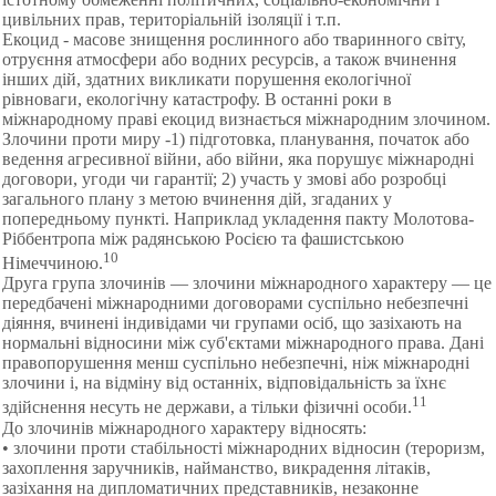
цивільних прав, територіальній ізоляції і т.п.
Екоцид - масове знищення рослинного або тваринного світу,
отруєння атмосфери або водних ресурсів, а також вчинення
інших дій, здатних викликати порушення екологічної
рівноваги, екологічну катастрофу. В останні роки в
міжнародному праві екоцид визнається міжнародним злочином.
Злочини проти миру -1) підготовка, планування, початок або
ведення агресивної війни, або війни, яка порушує міжнародні
договори, угоди чи гарантії; 2) участь у змові або розробці
загального плану з метою вчинення дій, згаданих у
попередньому пункті. Наприклад укладення пакту Молотова-
Ріббентропа між радянською Росією та фашистською
10
Німеччиною.
Друга група злочинів — злочини міжнародного характеру — це
передбачені міжнародними договорами суспільно небезпечні
діяння, вчинені індивідами чи групами осіб, що зазіхають на
нормальні відносини між суб'єктами міжнародного права. Дані
правопорушення менш суспільно небезпечні, ніж міжнародні
злочини і, на відміну від останніх, відповідальність за їхнє
11
здійснення несуть не держави, а тільки фізичні особи.
До злочинів міжнародного характеру відносять:
• злочини проти стабільності міжнародних відносин (тероризм,
захоплення заручників, найманство, викрадення літаків,
зазіхання на дипломатичних представників, незаконне