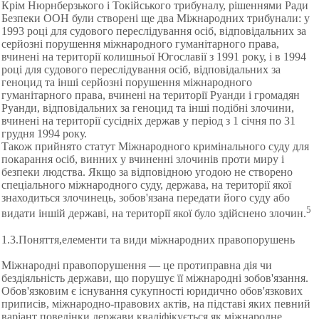
Крім Нюрнберзького і
Токійського трибуналу, рішеннями Ради
Безпеки ООН були створені ще два Міжнародних трибунали: у
1993 році для судового переслідування осіб, відповідальних за
серйозні порушення міжнародного гуманітарного права,
вчинені на території колишньої Югославії з 1991 року, і в 1994
році для судового переслідування осіб, відповідальних за
геноцид та інші серйозні порушення міжнародного
гуманітарного права, вчинені на території Руанди і громадян
Руанди, відповідальних за геноцид та інші подібні злочини,
вчинені на території сусідніх держав у період з 1 січня по 31
грудня 1994 року.
Також прийнято статут Міжнародного кримінального суду для
покарання осіб, винних у вчиненні злочинів проти миру і
безпеки людства. Якщо за відповідною угодою не створено
спеціального міжнародного суду, держава, на території якої
знаходиться злочинець, зобов'язана передати його суду або
5
видати іншій державі, на території якої було здійснено злочин.
1.3.Поняття,елементи та види міжнародних правопорушень
Міжнародні правопорушення — це протиправна дія чи
бездіяльність держави, що порушує її міжнародні зобов'язання.
Обов'язковим є існування сукупності юридично обов'язкових
приписів, міжнародно-правових актів, на підставі яких певний
варіант поведінки держави кваліфікується як міжнародне