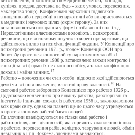
виготовлення, пропозиція з комерційною метою, розподіл,
купівля, продаж, доставка на будь – яких умовах, перевезення,
маклерство тощо). Конфісковані наркотики підлягають
знищенню або переробці в ненаркотичні або використовуються
в медичних і наукових цілях (окрім героїну). За них
встановлюються покарання у формі позбавленні волі і т.д.
Наркологічними властивостями володіють і психотропні
речовини, що в основному штучно створені препаратами, що
здійснюють вплив на психічні функції людини. У Конвенції про
психотропні речовини 1971 р., згодом Конвенції ООН про
боротьбу проти незаконного обігу наркотичних засобів і
психотропних речовин 1988 р. встановлено заходи контролю і
санкції за всі форми їх незаконного обігу, а також конфіскацію
17
доходів і майна винних.
Рабство – положення чи стан особи, відносно якої здійснюються
18
деякі чи всі повноваження, властиві праву власності.
На
сьогодні рабство заборонено Конвенцією про рабство 1926 р.,
Додатковою конвенцією про відміну рабства, работоргівлі та
інститутів і звичаїв, схожих із рабством 1956 р., законодавством
всіх країн світу, однак на планеті ще до цього часу утримуються
в протизаконному рабстві багато людей.
Як злочини кваліфікуються не тільки самі рабство і
работоргівля, але і діяння осіб, які сприяють захопленню інших
в рабство, перевезення рабів, каліцтво, таврування людей, обмін
невільників і т.п. Зокрема, злочинами визнаються: