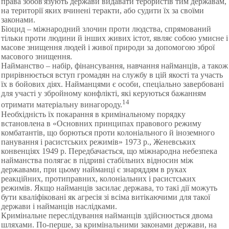
права зобов'язують держави видавати терористів тим державам,
на території яких вчинені теракти, або судити їх за своїми
законами.
Біоцид – міжнародний злочин проти людства, спрямований
тільки проти людини й інших живих істот, являє собою умисне і
масове знищення людей і живої природи за допомогою зброї
масового знищення.
Найманство – набір, фінансування, навчання найманців, а також
прирівнюється вступ громадян на службу в цій якості та участь
їх в бойових діях. Найманцями є особи, спеціально завербовані
для участі у збройному конфлікті, які керуються бажанням
14
отримати матеріальну винагороду.
Необхідність їх покарання в кримінальному порядку
встановлена в «Основних принципах правового режиму
комбатантів, що борються проти колоніального й іноземного
панування і расистських режимів» 1973 р., Женевських
конвенціях 1949 р. Передбачається, що міжнародна небезпека
найманства полягає в підриві стабільних відносин між
державами, при цьому найманці є знаряддям в руках
реакційних, протиправних, колоніальних і расистських
режимів. Якщо найманців засилає держава, то такі дії можуть
бути кваліфіковані як агресія зі всіма витікаючими для такої
держави і найманців наслідками.
Кримінальне переслідування найманців здійснюється двома
шляхами. По-перше, за кримінальними законами держави, на