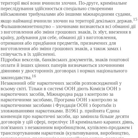
території якої вони вчинили злочин. По-друге, кримінальне
переслідування здійснюється спеціально створеними
військовими трибуналами або іншими міжнародними судами,
15
якщо найманці вчинили злочин на території декількох держав.
Фальшивомонетництво – злочинами визнаються всі обманні дії
з виготовлення або зміни грошових знаків, їх збут, ввезення в
країну, добування для себе, обманні дії з виготовлення,
отримання або придбання предметів, призначених для
виготовлення або зміни грошових знаків, а також замах і
співучасть в їх здійсненні.
Підробки векселів, банківських документів, знаків поштової
оплати й інших цінних паперів визначаються злочинними
діяннями у двосторонніх договорах і нормах національного
16
законодавства.
Незаконний обіг наркотичних засобів розповсюджений у
всьому світі. Тільки в системі ООН діють Комісія ООН з
наркотичних засобів, Міжнародна рада з контролю за
наркотичними засобами, Програма ООН з контролю за
наркотичними засобами і Фундація ООН з боротьби із
зловживаннями наркотиками. В1961 р. прийнята Єдина
конвенція про наркотичні засоби, що замінила більше десяти
договорів у цій сфері, перелічує 18 кримінально караних діянь,
пов'язаних з незаконним виробництвом, купівлею-продажем і
транспортуванням наркотиків (культивування, виробництво,