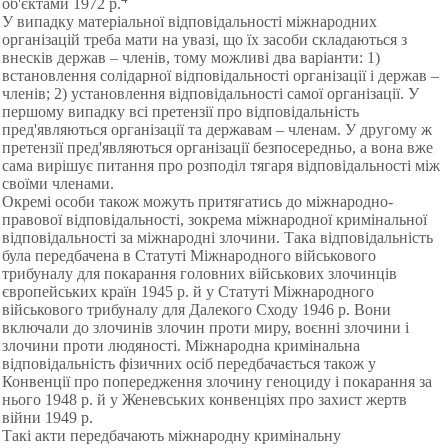
об'єктами 1972 р.
У випадку матеріальної відповідальності міжнародних
організацій треба мати на увазі, що їх засоби складаються з
внесків держав – членів, тому можливі два варіанти: 1)
встановлення солідарної відповідальності організації і держав –
членів; 2) установлення відповідальності самої організації. У
першому випадку всі претензії про відповідальність
пред'являються організації та державам – членам. У другому ж
претензії пред'являються організації безпосередньо, а вона вже
сама вирішує питання про розподіл тягаря відповідальності між
своїми членами.
Окремі особи також можуть притягатись до міжнародно-
правової відповідальності, зокрема міжнародної кримінальної
відповідальності за міжнародні злочини. Така відповідальність
була передбачена в Статуті Міжнародного військового
трибуналу для покарання головних військових злочинців
європейських країн 1945 p. й у Статуті Міжнародного
військового трибуналу для Далекого Сходу 1946 р. Вони
включали до злочинів злочин проти миру, воєнні злочини і
злочини проти людяності. Міжнародна кримінальна
відповідальність фізичних осіб передбачається також у
Конвенції про попередження злочину геноциду і покарання за
нього 1948 р. й у Женевських конвенціях про захист жертв
війни 1949 р.
Такі акти передбачають міжнародну кримінальну