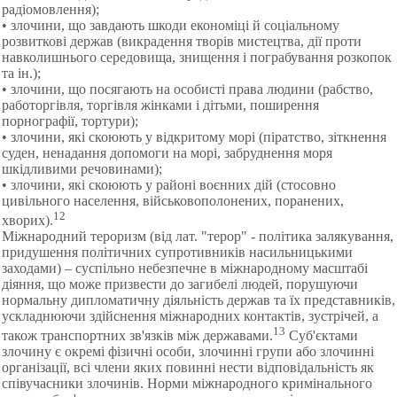
радіомовлення);
• злочини, що завдають шкоди економіці й соціальному
розвиткові держав (викрадення творів мистецтва, дії проти
навколишнього середовища, знищення і пограбування розкопок
та ін.);
• злочини, що посягають на особисті права людини (рабство,
работоргівля, торгівля жінками і дітьми, поширення
порнографії, тортури);
• злочини, які скоюють у відкритому морі (піратство, зіткнення
суден, ненадання допомоги на морі, забруднення моря
шкідливими речовинами);
• злочини, які скоюють у районі воєнних дій (стосовно
цивільного населення, військовополонених, поранених,
12
хворих).
Міжнародний тероризм (від лат. "терор" - політика залякування,
придушення політичних супротивників насильницькими
заходами) – суспільно небезпечне в міжнародному масштабі
діяння, що може призвести до загибелі людей, порушуючи
нормальну дипломатичну діяльність держав та їх представників,
ускладнюючи здійснення міжнародних контактів, зустрічей, а
13
також транспортних зв'язків між державами.
Суб'єктами
злочину є окремі фізичні особи, злочинні групи або злочинні
організації, всі члени яких повинні нести відповідальність як
співучасники злочинів. Норми міжнародного кримінального