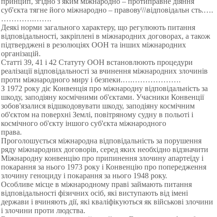
принцип, згідно з яким міжнародно – протиправне діяння
суб'єкта тягне його міжнародно – правову\\\відповідальн сть.….
…
……….…….
Деякі норми загального характеру, що регулюють питання
відповідальності, закріплені в міжнародних договорах, а також
підтверджені в резолюціях ООН та інших міжнародних
організацій.
Статті 39, 41 і 42 Статуту ООН встановлюють процедури
реалізації відповідальності за вчинення міжнародних злочинів
проти міжнародного миру і безпеки.….………
……….
З 1972 року діє Конвенція про міжнародну відповідальність за
шкоду, заподіяну космічними об'єктами. Учасники Конвенції
зобов'язалися відшкодовувати шкоду, заподіяну космічним
об'єктом на поверхні Землі, повітряному судну в польоті і
космічного об'єкту іншого суб'єкта міжнародного
права.
Проголошується міжнародна відповідальність за порушення
ряду міжнародних договорів, серед яких необхідно відзначити
Міжнародну конвенцію про припинення злочину апартеїду і
покарання за нього 1973 року і Конвенцію про попередження
злочину геноциду і покарання за нього 1948 року.
Особливе місце в міжнародному праві займають питання
відповідальності фізичних осіб, які виступають від імені
держави і вчиняють дії, які кваліфікуються як військові злочини
і злочини проти людства.