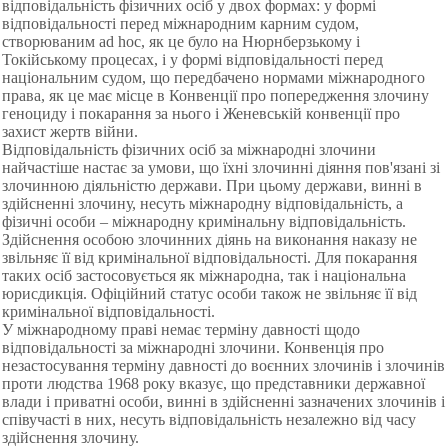
відповідальність фізичних осіб у двох формах: у формі
відповідальності перед міжнародним карним судом,
створюваним ad hoc, як це було на Нюрнберзькому і
Токійському процесах, і у формі відповідальності перед
національним судом, що передбачено нормами міжнародного
права, як це має місце в Конвенції про попередження злочину
геноциду і покарання за нього і Женевській конвенції про
захист жертв війни.
Відповідальність фізичних осіб за міжнародні злочини
найчастіше настає за умови, що їхні злочинні діяння пов'язані зі
злочинною діяльністю держави. При цьому держави, винні в
здійсненні злочину, несуть міжнародну відповідальність, а
фізичні особи – міжнародну кримінальну відповідальність.
Здійснення особою злочинних діянь на виконання наказу не
звільняє її від кримінальної відповідальності. Для покарання
таких осіб застосовується як міжнародна, так і національна
юрисдикція. Офіційний статус особи також не звільняє її від
кримінальної відповідальності.
У міжнародному праві немає терміну давності щодо
відповідальності за міжнародні злочини. Конвенція про
незастосування терміну давності до воєнних злочинів і злочинів
проти людства 1968 року вказує, що представники державної
влади і приватні особи, винні в здійсненні зазначених злочинів і
співучасті в них, несуть відповідальність незалежно від часу
здійснення злочину.