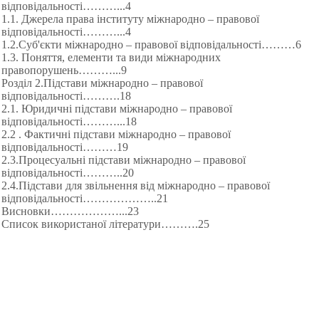
відповідальності………...4
1.1. Джерела права інституту міжнародно – правової
відповідальності………...4
1.2.Суб'єкти міжнародно – правової відповідальності………6
1.3. Поняття, елементи та види міжнародних
правопорушень………...9
Розділ 2.Підстави міжнародно – правової
відповідальності……….18
2.1. Юридичні підстави міжнародно – правової
відповідальності………...18
2.2 . Фактичні підстави міжнародно – правової
відповідальності………19
2.3.Процесуальні підстави міжнародно – правової
відповідальності………..20
2.4.Підстави для звільнення від міжнародно – правової
відповідальності………
………..21
Висновки………
………...23
Список використаної літератури……….
25