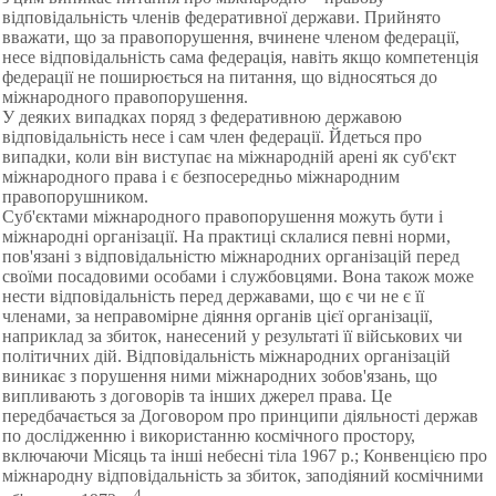
відповідальність членів федеративної держави. Прийнято
вважати, що за правопорушення, вчинене членом федерації,
несе відповідальність сама федерація, навіть якщо компетенція
федерації не поширюється на питання, що відносяться до
міжнародного правопорушення.
У деяких випадках поряд з федеративною державою
відповідальність несе і сам член федерації. Йдеться про
випадки, коли він виступає на міжнародній арені як суб'єкт
міжнародного права і є безпосередньо міжнародним
правопорушником.
Суб'єктами міжнародного правопорушення можуть бути і
міжнародні організації. На практиці склалися певні норми,
пов'язані з відповідальністю міжнародних організацій перед
своїми посадовими особами і службовцями. Вона також може
нести відповідальність перед державами, що є чи не є її
членами, за неправомірне діяння органів цієї організації,
наприклад за збиток, нанесений у результаті її військових чи
політичних дій. Відповідальність міжнародних організацій
виникає з порушення ними міжнародних зобов'язань, що
випливають з договорів та інших джерел права. Це
передбачається за Договором про принципи діяльності держав
по дослідженню і використанню космічного простору,
включаючи Місяць та інші небесні тіла 1967 р.; Конвенцією про
міжнародну відповідальність за збиток, заподіяний космічними
4