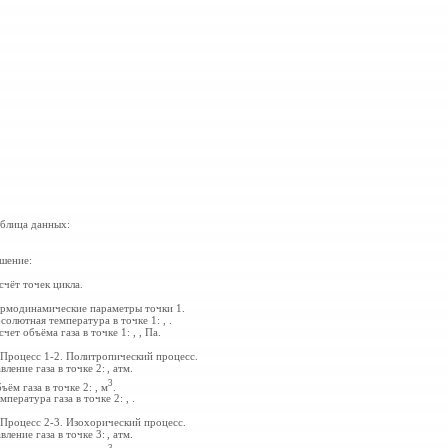
блица данных:
шение:
счёт точек цикла.
рмодинамические параметры точки 1.
солютная температура в точке 1:
,
.
счет объёма газа в точке 1:
,
,
Па.
 Процесс 1-2. Политропический процесс.
вление газа в точке 2:
,
атм.
3
ъём газа в точке 2:
,
м
.
мпература газа в точке 2:
,
.
 Процесс 2-3. Изохорический процесс.
вление газа в точке 3:
,
атм.