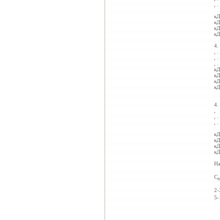
,
.
кД
кД
кД
кД
4.
,
.
,
.
,
.
кД
кД
кД
кД
4.
,
,
.
,
.
кД
кД
кД
кД
На
C
2-
5-