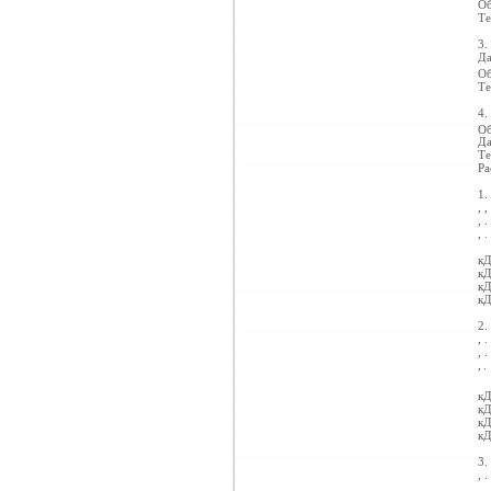
Об
Те
3.
Да
Об
Те
4.
Об
Да
Те
Ра
1.
,
,
,
.
,
.
кД
кД
кД
кД
2.
,
.
,
.
,
.
кД
кД
кД
кД
3.
,
.
,
.