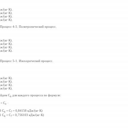
ж/(кг·К).
ж/(кг·К).
ж/(кг·К).
ж/(кг·К).
 Процесс 4-5. Политропический процесс.
ж/(кг·К).
ж/(кг·К).
ж/(кг·К).
ж/(кг·К).
 Процесс 5-1. Изохорический процесс.
ж/(кг·К).
ж/(кг·К).
ж/(кг·К).
ж/(кг·К).
йдем C
для каждого процесса по формуле:
n
= С
·
n
v
3 C
= C
= 0,84158 кДж/(кг·К)
n
?
1 C
= C
= 0,756103 кДж/(кг·К)
n
?