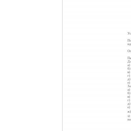
Ус
По
ид
Оп
Па
Дл
а)
б)
в)
г)
д)
е)
За
а)
б)
в)
г)
д)
е)
ж)
з)
по