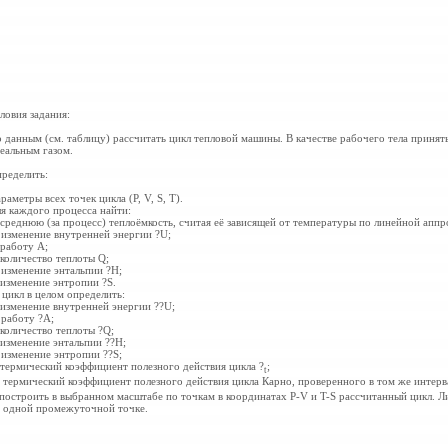
ловия задания:
 данным (см. таблицу) рассчитать цикл тепловой машины. В качестве рабочего тела принят
еальным газом.
ределить:
раметры всех точек цикла (P, V, S, T).
я каждого процесса найти:
 среднюю (за процесс) теплоёмкость, считая её зависящей от температуры по линейной апп
 изменение внутренней энергии ?U;
 работу А;
 количество теплоты Q;
 изменение энтальпии ?H;
 изменение энтропии ?S.
 цикл в целом определить:
 изменение внутренней энергии ??U;
 работу ?А;
 количество теплоты ?Q;
 изменение энтальпии ??H;
 изменение энтропии ??S;
 термический коэффициент полезного действия цикла ?
;
t
 термический коэффициент полезного действия цикла Карно, проверенного в том же интерв
 построить в выбранном масштабе по точкам в координатах P-V и T-S рассчитанный цикл. Л
 одной промежуточной точке.