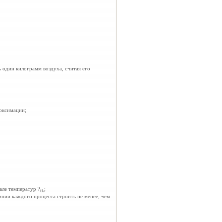
ь один килограмм воздуха, считая его
роксимации;
але температур ?
;
tk
инии каждого процесса строить не менее, чем