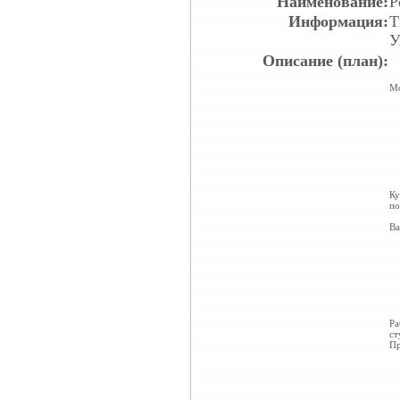
Наименование:
Р
Информация:
Т
У
Описание (план):
Мо
Ку
п
Ва
Ра
ст
Пр