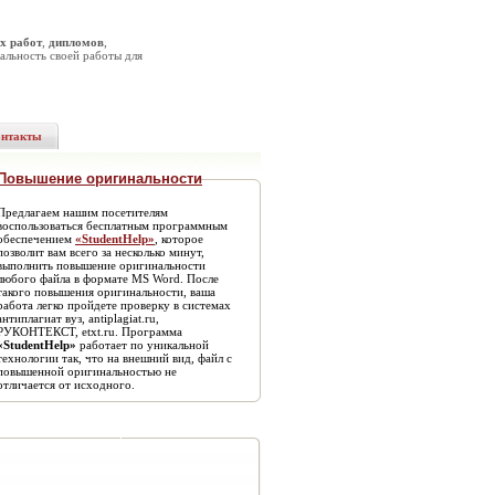
х работ
,
дипломов
,
альность своей работы для
онтакты
Повышение оригинальности
Предлагаем нашим посетителям
воспользоваться бесплатным программным
обеспечением
«StudentHelp»
, которое
позволит вам всего за несколько минут,
выполнить повышение оригинальности
любого файла в формате MS Word. После
такого повышения оригинальности, ваша
работа легко пройдете проверку в системах
антиплагиат вуз, antiplagiat.ru,
РУКОНТЕКСТ, etxt.ru. Программа
«StudentHelp»
работает по уникальной
технологии так, что на внешний вид, файл с
повышенной оригинальностью не
отличается от исходного.