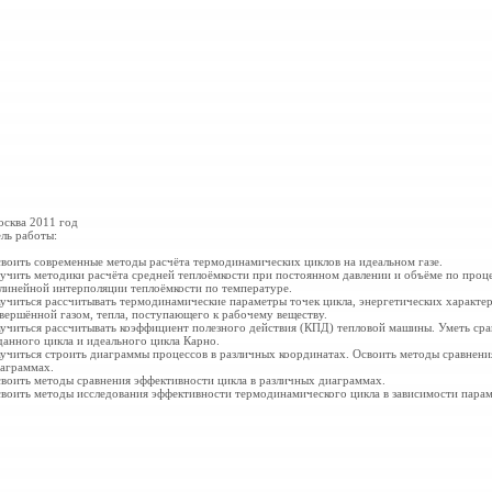
сква 2011 год
ль работы:
воить современные методы расчёта термодинамических циклов на идеальном газе.
учить методики расчёта средней теплоёмкости при постоянном давлении и объёме по проце
линейной интерполяции теплоёмкости по температуре.
учиться рассчитывать термодинамические параметры точек цикла, энергетических характер
вершённой газом, тепла, поступающего к рабочему веществу.
учиться рассчитывать коэффициент полезного действия (КПД) тепловой машины. Уметь сра
данного цикла и идеального цикла Карно.
учиться строить диаграммы процессов в различных координатах. Освоить методы сравнени
аграммах.
воить методы сравнения эффективности цикла в различных диаграммах.
воить методы исследования эффективности
термодинамического цикла в зависимости парам