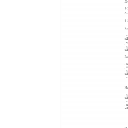
Дл
1-
3-
4-
Ра
,
к
кД
к
,
,
к
кД
Ра
,
к
,
к
,
к
кД
,
к
Из
,
к
кД
,
к
,
к
кД