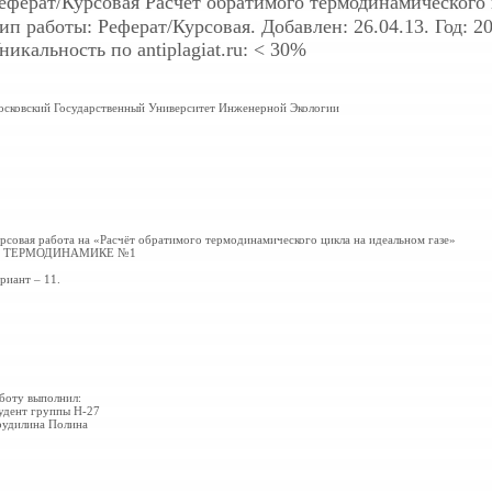
еферат/Курсовая
Расчёт обратимого термодинамического 
ип работы: Реферат/Курсовая. Добавлен: 26.04.13. Год: 20
никальность по antiplagiat.ru: < 30%
сковский Государственный Университет
Инженерной Экологии
рсовая работа на «Расчёт обратимого термодинамического цикла на идеальном газе»
о ТЕРМОДИНАМИКЕ №1
риант – 11.
боту выполнил:
удент группы Н-27
удилина Полина