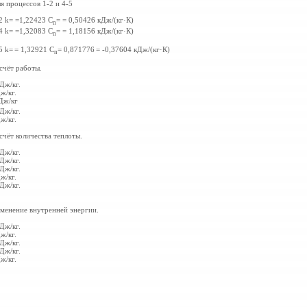
я процессов 1-2 и 4-5
2 k=
=1,22423 C
=
= 0,50426 кДж/(кг·К)
n
4 k=
=1,32083 C
=
= 1,18156 кДж/(кг·К)
n
5 k=
= 1,32921 C
= 0,871776
= -0,37604 кДж/(кг·К)
n
счёт работы.
Дж/кг.
ж/кг.
Дж/кг
Дж/кг.
ж/кг.
счёт количества теплоты.
Дж/кг.
Дж/кг.
Дж/кг.
ж/кг.
Дж/кг.
менение внутренней энергии.
Дж/кг.
ж/кг.
Дж/кг.
Дж/кг.
ж/кг.