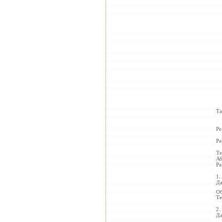
Та
Ре
Ра
Те
Аб
Ра
1.
Да
Об
Те
2.
Да