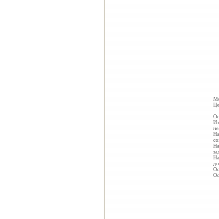
Мо
Це
Ос
Из
не
На
со
На
за
На
ди
Ос
Ос