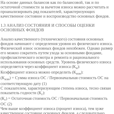
На основе данных балансов как по балансовой, так и по
остаточной стоимости за вычетом износа можно рассчитать и
проанализировать ряд показателей, характеризующих
качественное состояние и воспроизводство основных фондов.
1.3 АНАЛИЗ СОСТОЯНИЯ И СПОСОБЫ ОЦЕНКИ
ОСНОВНЫХ ФОНДОВ
Анализ качественного (технического) состояния основных
фондов начинают с определения уровня их физического износа.
Физический износ основных фондов неизбежен. Однако размер
его можно сократить путем ухода за основными фондами,
профилактического осмотра и ремонта и рационального
использования основных средств. Уровень физического износа
определяется через коэффициент износа (К
):
и
Коэффициент износа можно определить (К
):
изн
(К
) = Сумма износа ОС / Первоначальная стоимость ОС на
изн
соответствующую дату
(1)
С показателем, характеризующим степень износа, тесно связан
показатель годности (К
):
г
(К
) = Остаточная стоимость ОС / Первоначальная стоимость
г
ОС (2)
Чем выше коэффициент износа (процент износа), тем хуже
качественное состояние основных фондов, а следовательно,