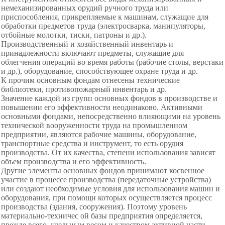
немеханизированных орудий ручного труда или
приспособления, прикрепляемые к машинам, служащие для
обработки предметов труда (электросварка, манипуляторы,
отбойные молотки, тиски, патроны и др.).
Производственный и хозяйственный инвентарь и
принадлежности включают предметы, служащие для
облегчения операций во время работы (рабочие столы, верстаки
и др.), оборудование, способствующее охране труда и др.
К прочим основным фондам отнесены технические
библиотеки, противопожарный инвентарь и др.
Значение каждой из групп основных фондов в производстве и
повышении его эффективности неодинаково. Активными
основными фондами, непосредственно влияющими на уровень
технической вооруженности труда на промышленном
предприятии, являются рабочие машины, оборудование,
транспортные средства и инструмент, то есть орудия
производства. От их качества, степени использования зависят
объем производства и его эффективность.
Другие элементы основных фондов принимают косвенное
участие в процессе производства (передаточные устройства)
или создают необходимые условия для использования
машин и
оборудования, при помощи которых осуществляется процесс
производства (здания, сооружения). Поэтому уровень
материально-техничес ой базы предприятия определяется,
прежде всего, удельным весом и качеством активной части