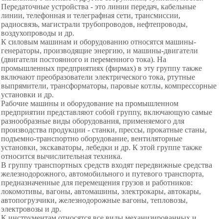
Передаточные устройства - это линии передач, кабельные
линии, телефонная и телеграфная сети, трансмиссии,
радиосвязь, магистрали трубопроводов, нефтепроводы,
воздухопроводы и др.
К силовым машинам и оборудованию относятся машины-
генераторы, производящие энергию, и машины-двигатели
(двигатели постоянного и переменного тока). На
промышленных предприятиях (фирмах) в эту группу также
включают преобразователи электрического тока, ртутные
выпрямители, трансформаторы, паровые котлы, компрессорные
установки и др.
Рабочие машины и оборудование на промышленном
предприятии представляют собой группу, включающую самые
разнообразные виды оборудования, применяемого для
производства продукции - станки, прессы, прокатные станы,
подъемно-транспортно оборудование, вентиляторные
установки, экскаваторы, лебедки и др. К этой группе также
относится вычислительная техника.
В группу транспортных средств входят передвижные средства
железнодорожного, автомобильного и путевого транспорта,
предназначенные для
перемещения грузов и работников:
локомотивы, вагоны, автомашины, электрокары, автокары,
автопогрузчики, железнодорожные вагоны, тепловозы,
электровозы и др.
К инструментам относятся все виды механизированных и