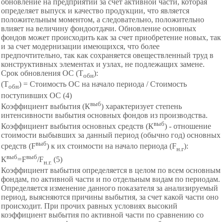
обновление на предприятии за счет активной части, которая
определяет выпуск и качество продукции, что является
положительным моментом, а следовательно, положительно
влияет на величину фондоотдачи. Обновление основных
фондов может происходить как за счет приобретение новых, так
и за счет модернизации имеющихся, что более
предпочтительно, так как сохраняется овеществленный труд в
конструктивных элементах и узлах, не подлежащих замене.
Срок обновления ОС (Т
):
обн
(Т
) = Стоимость ОС на начало периода / Стоимость
обн
поступивших ОС (4)
выб
Коэффициент выбытия (К
) характеризует степень
интенсивности выбытия основных фондов из производства.
выб
Коэффициент выбытия основных средств (К
) - отношение
стоимости выбывших за данный период (обычно год) основных
выб
средств (F
) к их стоимости на начало периода (F
):
н.г
выб
выб
К
=F
/F
(5)
н.г.
Коэффициент выбытия определяется в целом по всем основным
фондам, по активной части и по отдельным видам по периодам.
Определяется изменение данного показателя за анализируемый
период, выясняются причины выбытия, за счет какой части оно
происходит. При прочих равных условиях высокий
коэффициент выбытия по активной части по сравнению со