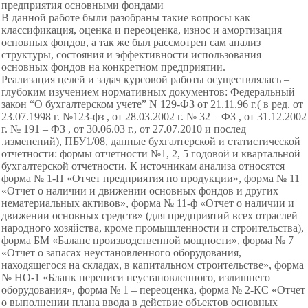
предприятия основными фондами
В данной работе были разобраны такие вопросы как
классификация, оценка и переоценка, износ и амортизация
основных фондов, а так же был рассмотрен сам анализ
структуры, состояния и эффективности использования
основных фондов на конкретном предприятии.
Реализация целей и задач курсовой работы осуществлялась –
глубоким изучением нормативных документов: Федеральный
закон “О бухгалтерском учете” N 129-ФЗ от 21.11.96 г.( в ред. от
23.07.1998 г. №123-фз , от 28.03.2002 г. № 32 – ФЗ , от 31.12.2002
г. № 191 – ФЗ , от 30.06.03 г., от 27.07.2010 и послед
.изменений), ПБУ1/08, данные бухгалтерской и статистической
отчетности: формы отчетности №1, 2, 5 годовой и квартальной
бухгалтерской отчетности. К источникам анализа относятся
форма № 1-П «Отчет предприятия по продукции», форма № 11
«Отчет о наличии и движении основных фондов и других
нематериальных активов», форма № 11-ф «Отчет о наличии и
движении основных средств» (для предприятий всех отраслей
народного хозяйства, кроме промышленности и строительства),
форма БМ «Баланс производственной мощности», форма № 7
«Отчет о запасах неустановленного оборудования,
находящегося на складах, в капитальном строительстве», форма
№ НО-1 «Бланк переписи неустановленного, излишнего
оборудования», форма № 1 – переоценка, форма № 2-КС «Отчет
о выполнении плана ввода в действие объектов основных