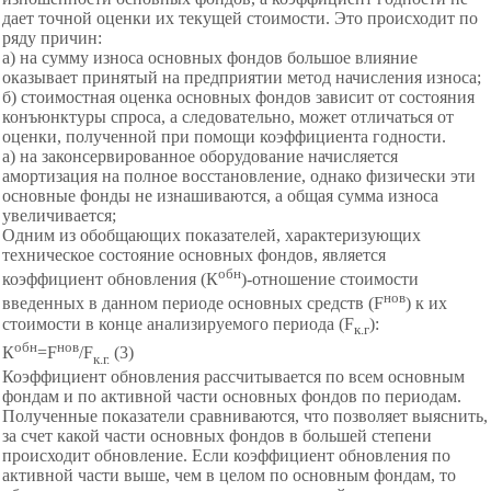
дает точной оценки их текущей стоимости. Это происходит по
ряду причин:
а) на сумму износа основных фондов большое влияние
оказывает принятый на предприятии метод начисления износа;
б) стоимостная оценка основных фондов зависит от состояния
конъюнктуры спроса, а следовательно, может отличаться от
оценки, полученной при помощи коэффициента годности.
а) на законсервированное оборудование начисляется
амортизация на полное восстановление, однако физически эти
основные фонды не изнашиваются, а общая сумма износа
увеличивается;
Одним из обобщающих показателей, характеризующих
техническое
состояние основных фондов, является
обн
коэффициент обновления (К
)-отношение стоимости
нов
введенных в данном периоде основных средств (F
) к их
стоимости в конце анализируемого периода (F
):
к.г
обн
нов
К
=F
/F
(3)
к.г.
Коэффициент обновления рассчитывается по всем основным
фондам и по активной части основных фондов по периодам.
Полученные показатели сравниваются, что позволяет выяснить,
за счет какой части основных фондов в большей степени
происходит обновление. Если коэффициент обновления по
активной части выше, чем в целом по основным фондам, то