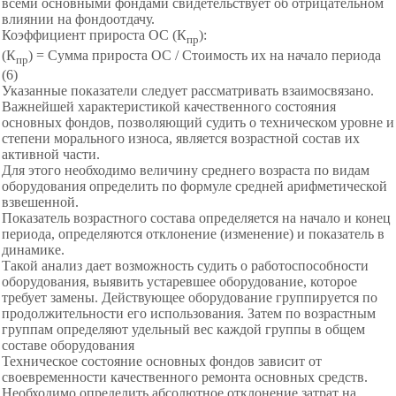
всеми основными фондами свидетельствует об отрицательном
влиянии на фондоотдачу.
Коэффициент прироста ОС (К
):
пр
(К
) = Сумма прироста ОС / Стоимость их на начало периода
пр
(6)
Указанные показатели следует рассматривать взаимосвязано.
Важнейшей характеристикой качественного состояния
основных фондов, позволяющий судить о техническом уровне и
степени морального износа, является возрастной состав их
активной части.
Для этого необходимо величину среднего возраста по видам
оборудования определить по формуле средней арифметической
взвешенной.
Показатель возрастного состава определяется на начало и конец
периода, определяются отклонение (изменение) и показатель в
динамике.
Такой анализ дает возможность судить о работоспособности
оборудован
ия, выявить устаревшее оборудование, которое
требует замены. Действующее оборудование группируется по
продолжительности его использования. Затем по возрастным
группам определяют удельный вес каждой группы в общем
составе оборудования
Техническое состояние основных фондов зависит от
своевременности качественного ремонта основных средств.
Необходимо определить абсолютное отклонение затрат на