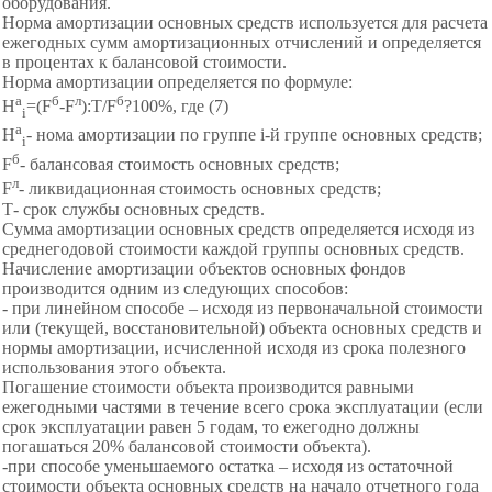
оборудования.
Норма амортизации основных средств используется для расчета
ежегодных сумм амортизационных отчислений и определяется
в процентах к балансовой стоимости.
Норма амортизации определяется по формуле:
a
б
л
б
Н
=(F
-F
):Т/F
?100%, где
(7)
i
a
Н
- нома амортизации по группе і-й группе основных средств;
i
б
F
- балансовая стоимость основных средств;
л
F
- ликвидационная стоимость основных средств;
Т- срок службы основных средств.
Сумма амортизации основных средств определяется исходя из
среднегодовой стоимости каждой группы основных средств.
Начисление амортизации объектов основных фондов
производится одним из следующих способов:
- при линейном способе – исходя из первоначальной стоимости
или (текущей,
восстановительной) объекта основных средств и
нормы амортизации,
исчисленной исходя из срока полезного
использования этого объекта.
Погашение стоимости объекта производится равными
ежегодными частями в течение всего срока эксплуатации (если
срок эксплуатации равен 5 годам, то ежегодно должны
погашаться 20% балансовой стоимости объекта).
-при способе уменьшаемого остатка – исходя из
остаточной
стоимости объекта основных средств на начало отчетного года