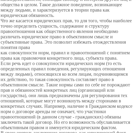
общества в целом. Такое должное поведение, возникающее
между людьми, и характеризуется в теории права как
юридическая обязанность.
Что же касается юридических прав, то для того, чтобы наиболее
точно определить сущность, содержание и структуру
правоотношения как общественного явления необходимо
различать юридическое право в объективном смысле и
субъективные права. Это позволит избежать отождествления
понятия права
как совокупности норм, правил и правоотношений с понятием
права как правомочия конкретного лица, субъекта права.
Если речь идет о совокупности юридических норм (то есть
определенных правил поведения, регулирующих отношения
между людьми), относящихся ко всем лицам, подчиняющимся
их действию, то такая совокупность составляет право в
объективном смысле. Такие нормы сами по себе не порождают
прав и обязанностей конкретных лиц (организаций или
государства), они лишь предназначены для регулирования тех
отношений, которые могут возникнуть между сторонами в
конкретных случаях. Например, наличие в Гражданском кодексе
норм о договоре аренды не означает, что участники
правоотношений (в данном случае - гражданских) обязаны
заключить такой договор. Но его возможность обуславливается
объективным правом и именуется юридическим фактом.
В свою очередь заключение договора, как юридический факт,