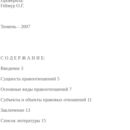
Проверила:
Геймур О.Г.
Тюмень – 2007
С О Д Е Р Ж А Н И Е:
Введение
3
Сущность правоотношений
5
Основные виды правоотношений
7
Субъекты и объекты правовых отношений
11
Заключение
13
Список литературы
15