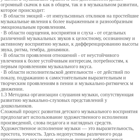
огромный скачок в как в общем, так и в музыкальном развитии,
которое происходит:
· В области эмоций - от импульсивных откликов на простейшие
музыкальные явления к более выраженным и разнообразным
эмоциональным проявлениям.
· В области ощущения, восприятия и слуха - от отдельных
различений музыкальных звуков к целостному, осознанному и
активному восприятию музыки, к дифференцированию высоты
звука, ритма, тембра, динамики.
· В области проявления отношений - от неустойчивого
увлечения к более устойчивым интересам, потребностям, к
первым проявлениям музыкального вкуса.
· В области исполнительской деятельности - от действий по
показу, подражанию к самостоятельным
выразительным и
творческим проявлениям в пении и музыкально-ритмическ м
движении.
1.3 Методика организации слушания музыки, сопутствующая
развитию музыкально-слуховых представлений у
дошкольников.
Сложный процесс развития детского музыкального восприятия
предполагает использование художественного исполнения
произведений, слова педагога и наглядных средств.
Художественное исполнение музыки — это выразительность,
простота, точность. Здесь недопустимы различного рода
упрощения и искажения, которые лишают ребят нужных