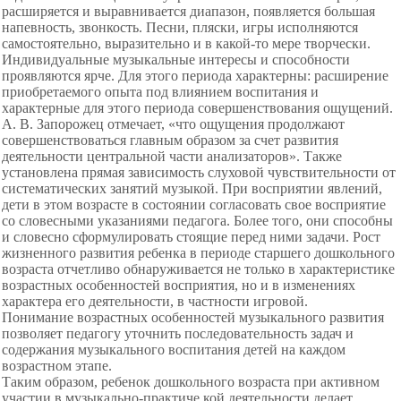
расширяется и выравнивается диапазон, появляется большая
напевность, звонкость. Песни, пляски, игры исполняются
самостоятельно, выразительно и в какой-то мере творчески.
Индивидуальные музыкальные интересы и способности
проявляются ярче. Для этого периода характерны: расширение
приобретаемого опыта под влиянием воспитания и
характерные для этого периода совершенствования ощущений.
А. В. Запорожец отмечает, «что ощущения продолжают
совершенствоваться главным образом за счет развития
деятельности центральной части анализаторов». Также
установлена прямая зависимость слуховой чувствительности от
систематических занятий музыкой. При восприятии явлений,
дети в этом возрасте в состоянии согласовать свое восприятие
со словесными указаниями педагога. Более того, они способны
и словесно сформулировать стоящие перед ними задачи. Рост
жизненного развития ребенка в периоде старшего дошкольного
возраста отчетливо обнаруживается не только в характеристике
возрастных особенностей восприятия, но и в изменениях
характера его деятельности, в частности игровой.
Понимание возрастных особенностей музыкального развития
позволяет педагогу уточнить последовательность задач и
содержания музыкального воспитания детей на каждом
возрастном этапе.
Таким образом, ребенок дошкольного возраста при активном
участии в музыкально-практиче кой деятельности делает