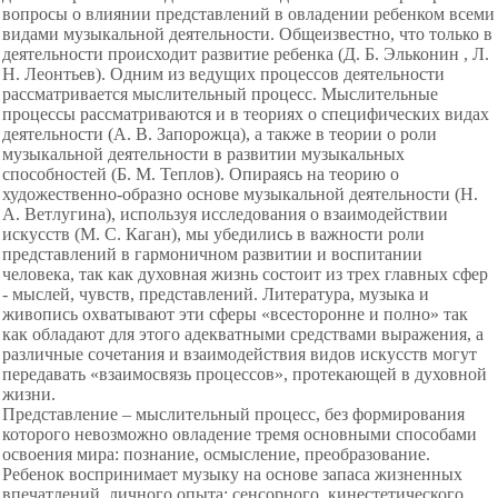
вопросы о влиянии
представлений в овладении ребенком всеми
видами музыкальной деятельности. Общеизвестно, что только в
деятельности происходит развитие ребенка (Д. Б. Эльконин , Л.
Н. Леонтьев). Одним из ведущих процессов деятельности
рассматривается мыслительный процесс. Мыслительные
процессы рассматриваются и в теориях о специфических видах
деятельности (А. В. Запорожца), а также в теории о роли
музыкальной деятельности в развитии музыкальных
способностей (Б. М. Теплов). Опираясь на теорию о
художественно-образно основе музыкальной деятельности (Н.
А. Ветлугина), используя исследования о взаимодействии
искусств (М. С. Каган), мы убедились в важности роли
представлений в гармоничном развитии и воспитании
человека, так как духовная жизнь состоит из трех главных сфер
- мыслей, чувств, представлений. Литература, музыка и
живопись охватывают эти сферы «всесторонне и полно» так
как обладают для этого адекватными средствами выражения, а
различные сочетания и взаимодействия видов искусств могут
передавать «взаимосвязь процессов», протекающей в духовной
жизни.
Представление – мыслительный процесс, без формирования
которого невозможно овладение тремя основными способами
освоения мира: познание, осмысление, преобразование.
Ребенок воспринимает музыку на основе запаса жизненных
впечатлений, личного опыта: сенсорного, кинестетического,