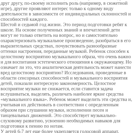
друг другу, по-своему исполнить роль (например, в сюжетной
игре), другие проявляют интерес только к одному виду
деятельности в зависимости от индивидуальных склонностей и
способностей каждого.
Шестой и седьмой год жизни. Это период подготовки ребят к
школе. На основе полученных знаний и впечатлений дети
могут не только ответить на вопрос, но и самостоятельно
охарактеризовать музыкальное произведение, разобраться в его
выразительных средствах, почувствовать разнообразные
оттенки настроения, переданные музыкой. Ребенок способен к
целостному восприятию музыкального образа, что очень важно
и для воспитания эстетического отношения к окружающему. Но
означает ли это, что аналитическая деятельность может нанести
вред целостному восприятию? Исследования, проведенные в
области сенсорных способностей и музыкального восприятия
детей, показали интересную закономерность. Целостное
восприятие музыки не снижается, если ставится задача
вслушиваться, выделять, различать наиболее яркие средства
«музыкального языка». Ребенок может выделить эти средства и,
учитывая их действовать в соответствии с определенным
образом при слушании музыки, исполнении песен и
танцевальных движений. Это способствует музыкально-
слуховому развитию, усвоению необходимых навыков для
подготовки к пению по нотам.
У детей 6-7 лет еще более укрепляется голосовой аппарат,