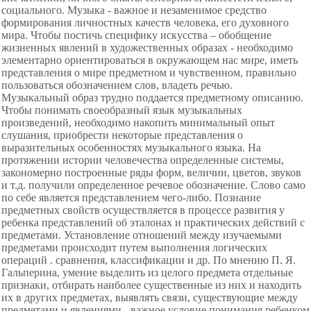
социального. Музыка - важное и незаменимое средство
формирования личностных качеств человека, его духовного
мира. Чтобы постичь специфику искусства – обобщение
жизненных явлений в художественных образах - необходимо
элементарно ориентироваться в окружающем нас мире, иметь
представления о мире предметном и чувственном, правильно
пользоваться обозначением слов, владеть речью.
Музыкальный образ трудно поддается предметному описанию.
Чтобы понимать своеобразный язык музыкальных
произведений, необходимо накопить минимальный опыт
слушания, приобрести некоторые представления о
выразительных особенностях музыкального языка. На
протяжении истории человечества определенные системы,
закономерно построенные ряды форм, величин, цветов, звуков
и т.д. получили определенное речевое обозначение. Слово само
по себе является представлением чего-либо. Познание
предметных свойств осуществляется в процессе развития у
ребенка представлений об эталонах и практических действий с
предметами. Установление отношений между изучаемыми
предметами происходит путем выполнения логических
операций . сравнения, классификации и др. По мнению П. Я.
Гальперина, умение выделить из целого предмета отдельные
признаки, отбирать наиболее существенные из них и находить
их в других предметах, выявлять связи, существующие между
предметами и явлениями - важное условие понимания ребенком