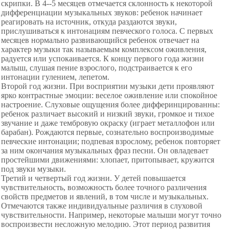
скрипки. В 4--5 месяцев отмечается склонность к некоторой
дифференциации музыкальных звуков: ребенок начинает
реагировать на источник, откуда раздаются звуки,
прислушиваться к интонациям певческого голоса. С первых
месяцев нормально
развивающийся ребенок отвечает на
характер музыки так называемым комплексом оживления,
радуется или успокаивается. К концу первого года жизни
малыш, слушая пение взрослого, подстраивается к его
интонации гулением, лепетом.
Второй год жизни. При восприятии музыки дети проявляют
ярко контрастные эмоции: веселое оживление или спокойное
настроение. Слуховые ощущения более дифферинцированны:
ребенок различает высокий и низкий звуки, громкое и тихое
звучание и даже тембровую окраску (играет металлофон или
барабан). Рождаются первые, сознательно воспроизводимые
певческие интонации; подпевая взрослому, ребенок повторяет
за ним окончания музыкальных фраз песни. Он овладевает
простейшими движениями: хлопает, притопывает, кружится
под звуки музыки.
Третий и четвертый год жизни. У детей повышается
чувствительность, возможность более точного различения
свойств предметов и явлений, в том числе и музыкальных.
Отмечаются также индивидуальные различия в слуховой
чувствительности. Например, некоторые малыши могут точно
воспроизвести несложную мелодию. Этот период развития