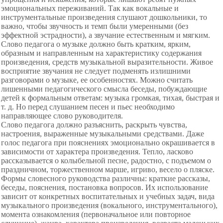
эмоциональных переживаний. Так как вокальные и
инструментальные произведения слушают дошкольники, то
важно, чтобы звучность и темп были умеренными (без
эффектной эстрадности), а звучание естественным и мягким.
Слово педагога о музыке должно быть кратким, ярким,
образным и направленным на характеристику содержания
произведения, средств музыкальной выразительности. Живое
восприятие звучания не следует подменять излишними
разговорами о музыке, ее особенностях. Можно считать
лишенными педагогического смысла беседы, побуждающие
детей к формальным ответам: музыка громкая, тихая, быстрая и
т. д. Но перед слушанием песен и пьес необходимо
направляющее слово руководителя.
Слово педагога должно разъяснить, раскрыть чувства,
настроения, выраженные музыкальными средствами. Даже
голос педагога при пояснениях эмоционально окрашивается в
зависимости от характера произведения. Тепло, ласково
рассказывается о колыбельной песне, радостно, с подъемом о
праздничном, торжественном марше, игриво, весело о пляске.
Формы словесного руководства различны: краткие рассказы,
беседы, пояснения, постановка вопросов. Их использование
зависит от конкретных воспитательных и учебных задач, вида
музыкального произведения (вокального, инструментального),
момента ознакомления (первоначальное или повторное