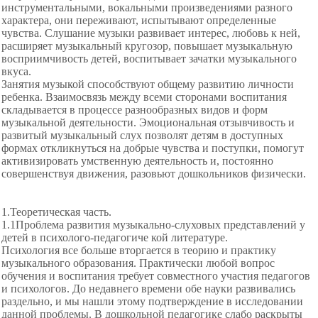
инструментальными, вокальными произведениями разного
характера, они переживают, испытывают определенные
чувства. Слушание музыки развивает интерес, любовь к ней,
расширяет музыкальный
кругозор, повышает музыкальную
восприимчивость детей, воспитывает зачатки
музыкального
вкуса.
Занятия музыкой способствуют общему развитию личности
ребенка. Взаимосвязь между всеми сторонами воспитания
складывается в процессе разнообразных видов и форм
музыкальной деятельности. Эмоциональная отзывчивость и
развитый музыкальный слух позволят детям в доступных
формах откликнуться на добрые чувства и поступки, помогут
активизировать умственную деятельность и, постоянно
совершенствуя
движения, разовьют дошкольников физически.
1.Теоретическая часть.
1.1Проблема развития музыкально-слуховых представлений у
детей в психолого-педагогиче кой литературе.
Психология все больше вторгается в теорию и практику
музыкального образования. Практически любой вопрос
обучения и воспитания требует совместного участия педагогов
и психологов. До недавнего времени обе науки развивались
раздельно, и мы нашли этому подтверждение в исследовании
данной проблемы. В дошкольной педагогике слабо раскрыты