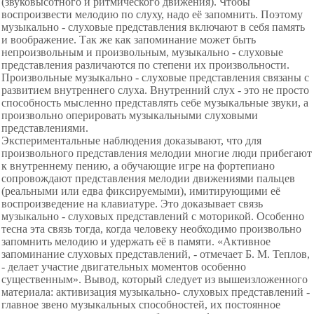
(звуковысотного и ритмического движения). Чтобы
воспроизвести мелодию по слуху, надо её запомнить. Поэтому
музыкально - слуховые представления включают в себя память
и воображение. Так же как запоминание может быть
непроизвольным и произвольным, музыкально - слуховые
представления различаются по степени их произвольности.
Произвольные музыкально - слуховые представления связаны с
развитием
внутреннего слуха. Внутренний слух - это не просто
способность мысленно представлять себе музыкальные звуки, а
произвольно оперировать музыкальными слуховыми
представлениями.
Экспериментальные наблюдения доказывают, что для
произвольного
представления мелодии многие люди прибегают
к внутреннему пению, а обучающие игре на фортепиано
сопровождают представления мелодии движениями пальцев
(реальными или едва фиксируемыми), имитирующими её
воспроизведение на клавиатуре. Это доказывает связь
музыкально - слуховых представлений с моторикой. Особенно
тесна эта связь тогда, когда человеку необходимо произвольно
запомнить мелодию и удержать её в памяти. «Активное
запоминание слуховых представлений, - отмечает Б. М. Теплов,
- делает участие двигательных моментов особенно
существенным». Вывод, который следует из вышеизложенного
материала: активизация музыкально- слуховых представлений -
главное звено музыкальных способностей, их постоянное