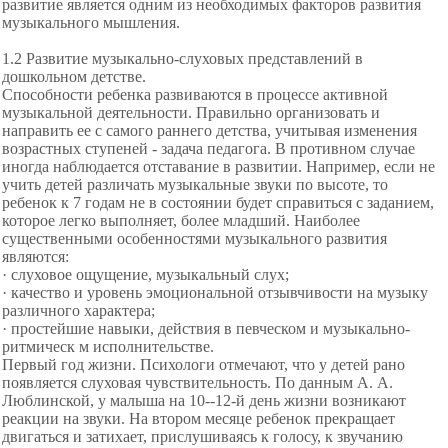
развитие является одним из необходимых факторов развития
музыкального мышления.
1.2 Развитие музыкально-слуховых представлений в
дошкольном детстве.
Способности ребенка развиваются в процессе активной
музыкальной деятельности. Правильно организовать и
направить ее с самого раннего детства, учитывая изменения
возрастных ступеней - задача педагога. В противном случае
иногда наблюдается отставание в развитии. Например, если не
учить детей различать музыкальные звуки по высоте, то
ребенок к 7 годам не в состоянии будет справиться с заданием,
которое легко выполняет, более младший. Наиболее
существенными особенностями музыкального развития
являются:
· слуховое ощущение, музыкальный слух;
· качество и уровень эмоциональной отзывчивости на музыку
различного характера;
· простейшие навыки, действия в певческом и музыкально-
ритмическ м
исполнительстве.
Первый год жизни. Психологи отмечают, что у детей рано
появляется слуховая чувствительность. По данным А. А.
Люблинской, у малыша на 10--12-й день жизни возникают
реакции на звуки. На втором месяце ребенок прекращает
двигаться и затихает, прислушиваясь к голосу, к звучанию