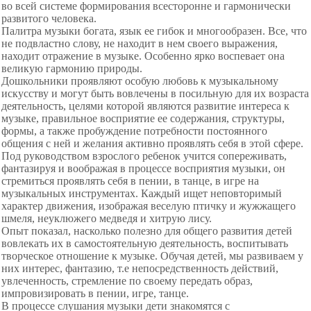
во всей системе формирования всесторонне и гармонически
развитого человека.
Палитра музыки богата, язык ее гибок и многообразен. Все, что
не подвластно слову, не находит в нем своего выражения,
находит отражение в музыке. Особенно ярко воспевает она
великую гармонию природы.
Дошкольники проявляют особую любовь к музыкальному
искусству и могут быть вовлечены в посильную для их возраста
деятельность, целями которой являются развитие интереса к
музыке, правильное восприятие ее содержания, структуры,
формы, а также пробуждение потребности
постоянного
общения с ней и желания активно проявлять себя в этой сфере.
Под руководством взрослого ребенок учится сопереживать,
фантазируя и воображая в процессе восприятия музыки, он
стремиться проявлять себя в пении, в танце, в игре на
музыкальных инструментах. Каждый ищет неповторимый
характер движения, изображая веселую птичку и жужжащего
шмеля, неуклюжего медведя и хитрую лису.
Опыт показал, насколько полезно для общего развития детей
вовлекать их в самостоятельную
деятельность, воспитывать
творческое отношение к музыке. Обучая детей, мы развиваем у
них интерес, фантазию, т.е непосредственность действий,
увлеченность, стремление по своему передать образ,
импровизировать в пении, игре, танце.
В процессе слушания музыки дети знакомятся с