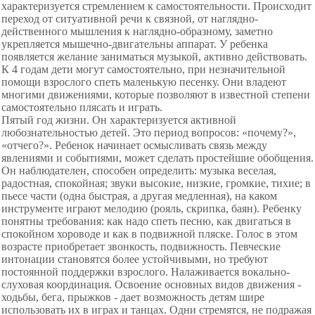
характеризуется стремлением к самостоятельности. Происходит
переход от ситуативной речи к связной, от наглядно-
действенного мышления к наглядно-образному, заметно
укрепляется мышечно-двигательны аппарат. У ребенка
появляется желание заниматься музыкой, активно действовать.
К 4 годам дети могут самостоятельно, при незначительной
помощи взрослого спеть маленькую песенку. Они владеют
многими движениями, которые позволяют в известной степени
самостоятельно плясать и играть.
Пятый год жизни. Он характеризуется активной
любознательностью детей. Это период вопросов: «почему?»,
«отчего?». Ребенок начинает осмысливать связь между
явлениями и событиями, может сделать простейшие обобщения.
Он наблюдателен, способен определить: музыка веселая,
радостная, спокойная; звуки высокие, низкие, громкие, тихие; в
пьесе части (одна быстрая, а другая медленная), на каком
инструменте играют мелодию (рояль, скрипка, баян). Ребенку
понятны требования: как надо спеть песню, как двигаться в
спокойном хороводе и как в подвижной пляске. Голос в этом
возрасте приобретает звонкость, подвижность. Певческие
интонации становятся более устойчивыми, но требуют
постоянной поддержки взрослого. Налаживается вокально-
слуховая координация. Освоение основных видов движения -
ходьбы, бега, прыжков - дает возможность детям шире
использовать их в играх и танцах. Одни стремятся, не подражая