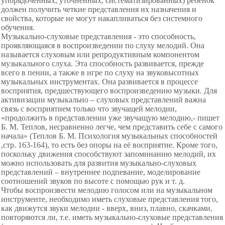
упорядоченных, уточненных, систематизированных) ребенок
должен получить четкие представления их назначения и
свойства, которые не могут накапливаться без
системного
обучения.
Музыкально-слуховые представления - это способность,
проявляющаяся в воспроизведении по слуху мелодий. Она
называется слуховым или репродуктивным компонентом
музыкального слуха. Эта способность развивается, прежде
всего в пении, а также в игре по слуху на звуковысотных
музыкальных инструментах. Она развивается в процессе
восприятия, предшествующего воспроизведению музыки. Для
активизации музыкально – слуховых представлений важна
связь с восприятием только что звучащей мелодии,
«продолжить в представлении уже звучащую мелодию,- пишет
Б. М. Теплов, несравненно легче, чем представить себе с самого
начала» (Теплов Б. М. Психология музыкальных способностей
,стр. 163-164), то есть без опоры на её восприятие. Кроме того,
поскольку движения способствуют запоминанию мелодий, их
можно использовать для развития музыкально-слуховых
представлений – внутреннее подпевание, моделирование
соотношений звуков по высоте с помощью рук и т. д.
Чтобы воспроизвести мелодию голосом или на музыкальном
инструменте, необходимо иметь слуховые представления того,
как движутся звуки мелодии - вверх, вниз, плавно, скачками,
повторяются ли, т.е. иметь музыкально-слуховые представления