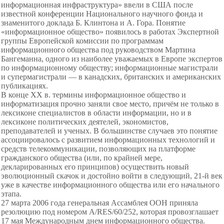
информационная инфраструктура» ввели в США после
известной конференции Национального научного фонда и
знаменитого доклада Б. Клинтона и А. Гора. Понятие
«информационное общество» появилось в работах Экспертной
группы Европейской комиссии по программам
информационного общества под руководством Мартина
Бангеманна, одного из наиболее уважаемых в Европе экспертов
по информационному обществу; информационные магистрали
и супермагистрали — в канадских, британских и американских
публикациях.
В конце XX в. термины информационное общество и
информатизация прочно заняли свое место, причём не только в
лексиконе специалистов в области информации, но и в
лексиконе политических деятелей, экономистов,
преподавателей и ученых. В большинстве случаев это понятие
ассоциировалось с развитием информационных технологий и
средств телекоммуникации, позволяющих на платформе
гражданского общества (или, по крайней мере,
декларированных его принципов) осуществить новый
эволюционный скачок и достойно войти в следующий, 21-й век
уже в качестве информационного общества или его начального
этапа.
27 марта 2006 года генеральная Ассамблея ООН приняла
резолюцию под номером A/RES/60/252, которая провозглашает
17 мая Международным днем информационного общества.