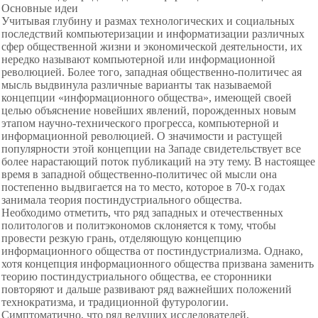
Основные идеи
Учитывая глубину и размах технологических и социальных
последствий компьютеризации и информатизации различных
сфер общественной жизни и экономической деятельности, их
нередко называют компьютерной или информационной
революцией. Более того, западная общественно-политичес ая
мысль выдвинула различные варианты так называемой
концепции «информационного общества», имеющей своей
целью объяснение новейших явлений, порожденных новым
этапом научно-технического прогресса, компьютерной и
информационной революцией. О значимости и растущей
популярности этой концепции на Западе свидетельствует все
более нарастающий поток публикаций на эту тему. В настоящее
время в западной общественно-политичес ой мысли она
постепенно выдвигается на то место, которое в 70-х годах
занимала теория постиндустриального общества.
Необходимо отметить, что ряд западных и отечественных
политологов и политэкономов склоняется к тому, чтобы
провести резкую грань, отделяющую концепцию
информационного общества от постиндустриализма. Однако,
хотя концепция информационного общества призвана заменить
теорию постиндустриального общества, ее сторонники
повторяют и дальше развивают ряд важнейших положений
технократизма, и традиционной футурологии.
Симптоматично, что ряд ведущих исследователей,