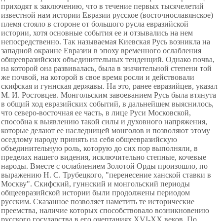
приходят к заключению, что в течение первых тысячелетий
известной нам истории Евразии русское (восточнославянское)
племя стояло в стороне от большого русла евразийской
истории, хотя основные события ее и отзывались на нем
непосредственно. Так называемая Киевская Русь возникла на
западной окраине Евразии в эпоху временного ослабления
общеевразийских объединительных тенденций. Однако почва,
на которой она развивалась, была в значительной степени той
же почвой, на которой в свое время росли и действовали
скифская и гуннская державы. На это, ранее евразийцев, указал
М. И. Ростовцев. Монгольским завоеванием Русь была втянута
в общий ход евразийских событий, в дальнейшем выяснилось,
что северо-восточная ее часть, в лице Руси Московской,
способна к выявлению такой силы и духовного напряжения,
которые делают ее наследницей монголов и позволяют этому
оседлому народу принять на себя общеевразийскую
объединительную роль, которую до сих пор выполняли, в
пределах нашего видения, исключительно степные, кочевые
народы. Вместе с ослаблением Золотой Орды произошло, по
выражению Н. С. Трубецкого, "перенесение ханской ставки в
Москву". Скифский, гуннский и монгольский периоды
общеевразийской истории были продолжены периодом
русским. Сказанное позволяет наметить те исторические
преемства, наличие которых способствовало возникновению
русского государства в его очертаниях XVI-XX веков. По