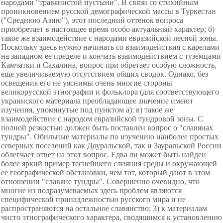
народами "травянистой пустыни". В связи со стихийным
проникновением русской демографической массы в Туркестан
("Среднюю Азию"), этот последний оттенок вопроса
приобретает в настоящее время особо актуальный характер; б)
такое же взаимодействие с народами евразийской лесной зоны.
Поскольку здесь нужно начинать со взаимодействия с карелами
на западном ее пределе и кончать взаимодействием с туземцами
Камчатки и Сахалина, вопрос при обретает особую сложность,
еще увеличиваемую отсутствием общих сводок. Однако, без
освещения его не уяснимы очень многие стороны
великорусской этнографии и фольклора (для соответствующего
украинского материала преобладающее значение имеют
изучения, упомянутые под пунктом а); в) такое же
взаимодействие с народом евразийской тундровой зоны. С
полной резкостью должен быть поставлен вопрос о "славянах
тундры". Обильные материалы по изучению наиболее простых
северных поселений как Доуральской, так и Зауральской России
облегчает ответ на этот вопрос. Едва ли может быть найден
более яркий пример теснейшего слияния среды и окружающей
ее географической обстановки, чем тот, который дают в этом
отношении "славяне тундры". Совершенно очевидно, что
многие из подразумеваемых здесь проблем являются
специфической принадлежностью русского мира и не
распространяются на остальное славянство; 3) к материалам
чисто этнографического характера, сводящимся к установлению