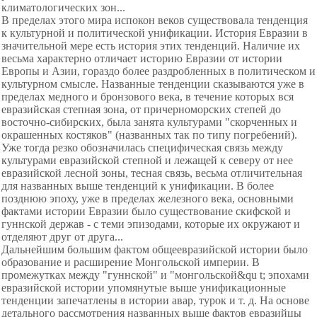
климатологических зон...
В пределах этого мира испокон веков существовала тенденция
к культурной и политической унификации. История Евразии в
значительной мере есть история этих тенденций. Наличие их
весьма характерно отличает историю Евразии от истории
Европы и Азии, гораздо более раздробленных в политическом и
культурном смысле. Названные тенденции
сказываются уже в
пределах медного и бронзового века, в течение которых вся
евразийская степная зона, от причерноморских степей до
восточно-сибирских, была занята культурами "скорченных и
окрашенных костяков" (названных так по типу погребений).
Уже тогда резко обозначилась специфическая связь между
культурами евразийской степной и лежащей к северу от нее
евразийской лесной зоны, тесная связь, весьма отличительная
для названных выше тенденций к унификации. В более
позднюю эпоху, уже в пределах железного века, основными
фактами истории Евразии было существование скифской и
гуннской держав - с теми эпизодами, которые их окружают и
отделяют друг от друга...
Дальнейшим большим фактом общеевразийской истории было
образование и расширение Монгольской империи. В
промежутках между "гуннской" и "монгольской&qu t; эпохами
евразийской истории упомянутые выше унификационные
тенденции запечатлены в истории авар, турок и т. д. На основе
детального рассмотрения названных выше фактов евразийцы