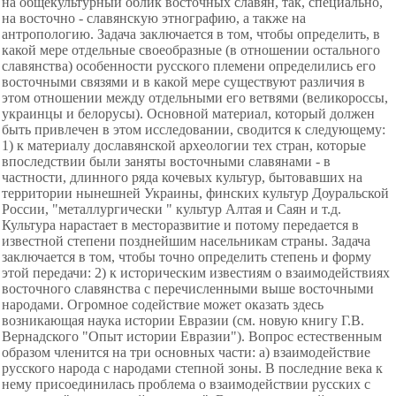
на общекультурный облик восточных славян, так, специально,
на восточно - славянскую этнографию, а также на
антропологию. Задача заключается в том, чтобы определить, в
какой мере отдельные своеобразные (в отношении остального
славянства) особенности русского племени определились его
восточными связями и в какой мере существуют различия в
этом отношении между отдельными его ветвями (великороссы,
украинцы и белорусы). Основной материал, который должен
быть привлечен в этом исследовании, сводится к следующему:
1) к материалу дославянской археологии тех стран, которые
впоследствии были заняты восточными славянами - в
частности, длинного ряда кочевых культур, бытовавших на
территории нынешней Украины, финских культур Доуральской
России, "металлургически " культур Алтая и Саян и т.д.
Культура нарастает в месторазвитие и потому передается в
известной степени позднейшим насельникам страны. Задача
заключается в том, чтобы точно определить степень и форму
этой передачи: 2) к историческим известиям о взаимодействиях
восточного славянства с перечисленными выше восточными
народами. Огромное содействие может оказать здесь
возникающая наука истории Евразии (см. новую книгу Г.В.
Вернадского "Опыт истории Евразии"). Вопрос естественным
образом членится на три основных части: а) взаимодействие
русского народа с народами степной зоны. В последние века к
нему присоединилась проблема о взаимодействии русских с