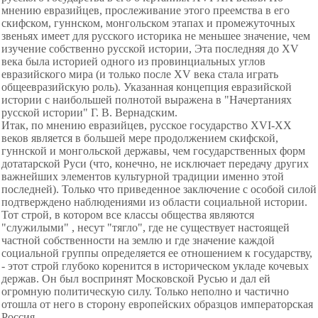
мнению евразийцев, прослеживание этого преемства в его
скифском, гуннском, монгольском этапах и промежуточных
звеньях имеет для русского историка не меньшее значение, чем
изучение собственно русской истории, Эта последняя до XV
века была историей одного из провинциальных углов
евразийского мира (и только после XV века стала играть
общеевразийскую роль). Указанная концепция евразийской
истории с наибольшей полнотой выражена в "Начертаниях
русской истории" Г. В. Вернадским.
Итак, по мнению евразийцев, русское государство XVI-XX
веков является в большей мере продолжением скифской,
гуннской и монгольской державы, чем государственных форм
дотатарской Руси (что, конечно, не исключает передачу других
важнейших элементов культурной традиции именно этой
последней). Только что приведенное заключение с особой силой
подтверждено наблюдениями из области социальной истории.
Тот строй, в котором все классы общества являются
"служилыми" , несут "тягло", где не существует настоящей
частной собственности на землю и где значение каждой
социальной группы определяется ее отношением к государству,
- этот строй глубоко коренится в историческом укладе кочевых
держав. Он был воспринят Московской Русью и дал ей
огромную политическую силу. Только неполно и частично
отошла от него в сторону европейских образцов императорская
Россия...