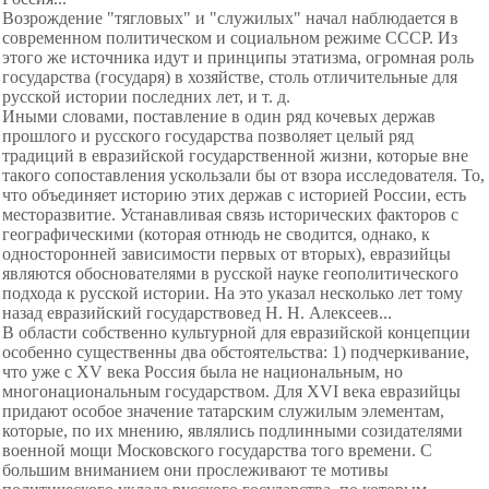
Возрождение "тягловых" и "служилых" начал наблюдается в
современном политическом и социальном режиме СССР. Из
этого же источника идут и принципы этатизма, огромная роль
государства (государя) в хозяйстве, столь отличительные для
русской истории последних лет, и т. д.
Иными словами, поставление в один ряд кочевых держав
прошлого и русского государства позволяет целый ряд
традиций в евразийской государственной жизни, которые вне
такого сопоставления ускользали бы от взора исследователя. То,
что объединяет историю этих держав с историей России, есть
месторазвитие. Устанавливая связь исторических факторов с
географическими (которая отнюдь не сводится, однако, к
односторонней зависимости первых от вторых), евразийцы
являются обоснователями в русской науке геополитического
подхода к русской истории. На это указал несколько лет тому
назад евразийский государствовед Н. Н. Алексеев...
В области собственно культурной для евразийской концепции
особенно существенны два
обстоятельства: 1) подчеркивание,
что уже с XV века Россия была не национальным, но
многонациональным государством. Для XVI века евразийцы
придают особое значение татарским служилым элементам,
которые, по их мнению, являлись подлинными созидателями
военной мощи Московского государства того времени. С
большим вниманием они прослеживают те мотивы