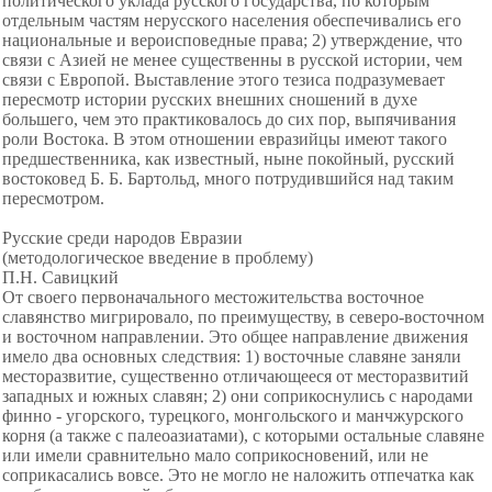
политического уклада русского государства, по которым
отдельным частям нерусского населения обеспечивались его
национальные и вероисповедные права; 2) утверждение, что
связи с Азией не менее существенны в русской истории, чем
связи с Европой. Выставление этого тезиса подразумевает
пересмотр истории русских внешних
сношений в духе
большего, чем это практиковалось до сих пор, выпячивания
роли Востока. В этом отношении евразийцы имеют такого
предшественника, как известный, ныне покойный, русский
востоковед Б. Б. Бартольд, много потрудившийся над таким
пересмотром.
Русские среди народов Евразии
(методологическое введение в проблему)
П.Н. Савицкий
От своего первоначального местожительства восточное
славянство мигрировало, по преимуществу, в северо-восточном
и восточном направлении. Это общее направление движения
имело два основных следствия: 1) восточные славяне заняли
месторазвитие, существенно отличающееся от месторазвитий
западных и южных славян; 2) они соприкоснулись с народами
финно - угорского, турецкого, монгольского и манчжурского
корня (а также с палеоазиатами), с которыми остальные славяне
или имели сравнительно мало соприкосновений, или не
соприкасались вовсе. Это не могло не наложить отпечатка как