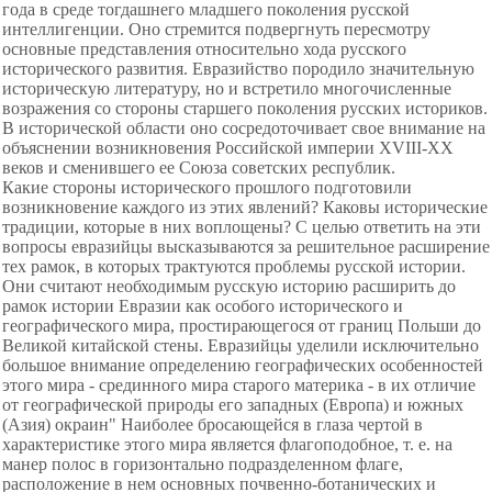
года в среде тогдашнего младшего поколения русской
интеллигенции. Оно стремится подвергнуть пересмотру
основные представления относительно хода русского
исторического развития. Евразийство породило значительную
историческую литературу, но и встретило многочисленные
возражения со стороны старшего поколения русских историков.
В исторической области оно сосредоточивает свое внимание на
объяснении возникновения Российской империи XVIII-XX
веков и сменившего ее Союза советских республик.
Какие стороны исторического прошлого подготовили
возникновение каждого из этих явлений? Каковы исторические
традиции, которые в них воплощены? С целью ответить на эти
вопросы евразийцы высказываются за решительное расширение
тех рамок, в которых трактуются проблемы русской истории.
Они считают необходимым
русскую историю расширить до
рамок истории Евразии как особого
исторического и
географического мира, простирающегося от границ Польши до
Великой китайской стены. Евразийцы уделили исключительно
большое внимание определению географических особенностей
этого мира - срединного мира старого материка - в их отличие
от географической природы его западных (Европа) и южных
(Азия) окраин" Наиболее бросающейся в глаза чертой в
характеристике этого мира является флагоподобное, т. е. на
манер полос в горизонтально подразделенном флаге,
расположение в нем основных почвенно-ботанических и