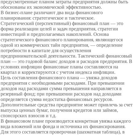
предусмотренные планом затраты предприятия должны быть
обоснованы их экономической эффективностью.
В бизнес-плане различают два
вида финансового
планирования: стратегическое и тактическое.
Стратегический (перспективный) финансовый план — это
форма реализации целей и задач предприятия, стратегии
инвестиций и предполагаемых накоплений. Основа
стратегического финансового планирования, являющегося
одной из коммерческих тайн предприятия, — определение
потребности в капитале для осуществления
предпринимательской деятельности. Тактический финансовый
план — это годовой баланс доходов и расходов предприятия. В
условиях инфляции финансовые планы составляются на
квартал и корректируются с учетом индекса инфляции.
Цель составления финансового плана — увязка доходов
предприятия с необходимыми расходами. При превышении
доходов над расходами сумма превышения направляется в
резервный фонд; при превышении расходов над доходами
определяется сумма недостатка финансовых ресурсов.
Дополнительные средства предприятие может привлечь за счет
выпуска ценных бумаг, получения кредитов или займов,
спонсорских взносов и т.д.
В финансовом плане производится конкретная увязка каждого
вида вложений или фонда и источника их финансирования.
Для этого составляется проверочная (шахматная таблица), в