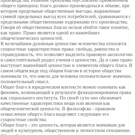
производства. Решение проблемы обусловлено применением
общего принципа: благо должно производиться в объеме, при
котором предельные общественные выгоды, выраженные
суммой предельных выгод всех потребителей, уравниваются с
предельными общественными издержками его производства.
Говоря об общественных благах нельзя обойти такое понятие,
как право. Право является одной из важнейших
общечеловеческих ценностей.
К величайшим духовным ценностям человечества относятся
сущностные характеристики права: свобода, равенство и
справедливость, что позволяет выделить правовую аксиологию
в самостоятельный раздел учения о ценностях. Да и само право
выступает важнейшей ценностью и элементом общего блага. В
самом общем виде под общим благом в истории общества
понимали то, что имело для человека положительное значение,
положительный смысл.
Общее благо в юридическом контексте можно понимать как
феномен, возникающий в результате функционирования права
как социального института. По своей сути оно обозначает
качественные характеристики вещи или явления как
общечеловеческой ценности. В философско - правовом
осмыслении общего блага выделяют следующие его
сущностные свойства.
Общее благо - это ценность, которая является значимым для
людей в культурном, общественном и личностном отношении.