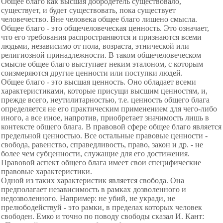
Общее благо как высшая добродетель существовало,
существует, и будет существовать, пока существует
человечество. Вне человека общее благо лишено смысла.
Общее благо - это общечеловеческая ценность. Это означает,
что его требования распространяются и признаются всеми
людьми, независимо от пола, возраста, этнической или
религиозной принадлежности. В таком общечеловеческом
смысле общее благо выступает неким эталоном, с которым
соизмеряются другие ценности или поступки людей.
Общее благо - это высшая ценность. Оно обладает всеми
характеристиками, которые присущи высшим ценностям, и,
прежде всего, неутилитарностью, т.е. ценность общего блага
определяется не его практическим применением для чего-либо
иного, а все иное, напротив, приобретает значимость лишь в
контексте общего блага. В правовой сфере общее благо является
предельной ценностью. Все остальные правовые ценности -
свобода, равенство, справедливость, право, закон и др. - не
более чем субценности, служащие для его достижения.
Правовой аспект общего блага имеет свои специфические
правовые характеристики.
Одной из таких характеристик является свобода. Она
предполагает независимость в рамках дозволенного и
недозволенного. Например: не убий, не укради, не
прелюбодействуй - это рамки, в пределах которых человек
свободен. Емко и точно по поводу свободы сказал И. Кант: