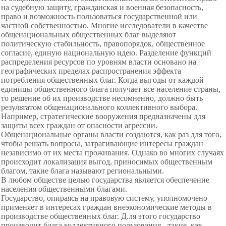
на судебную защиту, гражданская и военная безопасность,
право и возможность пользоваться государственной или
частной собственностью. Многие исследователи в качестве
общенациональных общественных благ выделяют
политическую стабильность, правопорядок, общественное
согласие, единую национальную идею. Разделение функций
распределения ресурсов по уровням власти основано на
географических пределах распространения эффекта
потребления общественных благ. Когда выгоды от каждой
единицы общественного блага получает все население страны,
то решение об их производстве несомненно, должно быть
результатом общенационального коллективного выбора.
Например, стратегические вооружения предназначены для
защиты всех граждан от опасности агрессии.
Общенациональные органы власти создаются, как раз для того,
чтобы решать вопросы, затрагивающие интересы граждан
независимо от их места проживания. Однако во многих случаях
происходит локализация выгод, приносимых общественным
благом, такие блага называют региональными.
В любом обществе целью государства является обеспечение
населения общественными благами.
Государство, опираясь на правовую систему, уполномочено
применяет в интересах граждан внеэкономические методы в
производстве общественных благ. Д.ля этого государство
производит блага коллективного пользования - такие, как