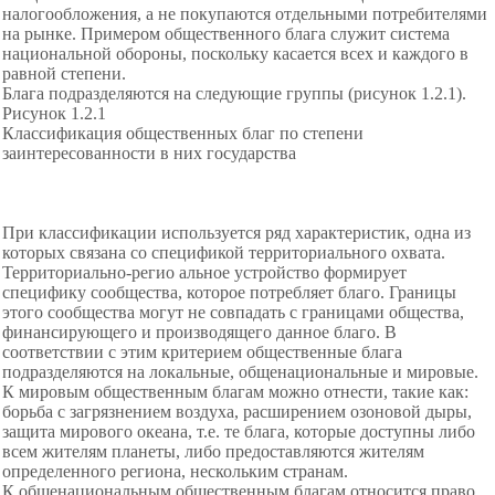
налогообложения, а не покупаются отдельными потребителями
на рынке. Примером общественного блага служит система
национальной обороны, поскольку касается всех и каждого в
равной степени.
Блага подразделяются на следующие группы (рисунок 1.2.1).
Рисунок 1.2.1
Классификация общественных благ по степени
заинтересованности в них государства
При классификации используется ряд характеристик, одна из
которых связана со спецификой территориального охвата.
Территориально-регио альное устройство формирует
специфику сообщества, которое потребляет благо. Границы
этого сообщества могут не совпадать с границами общества,
финансирующего и производящего данное благо. В
соответствии с этим критерием общественные блага
подразделяются на локальные, общенациональные и мировые.
К мировым общественным благам можно отнести, такие как:
борьба с загрязнением воздуха, расширением озоновой дыры,
защита мирового океана, т.е. те блага, которые доступны либо
всем жителям планеты, либо предоставляются жителям
определенного региона, нескольким странам.
К общенациональным общественным благам относится право