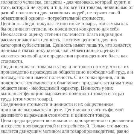
голодного человека, сигареты - для человека, который курит, и
того, который не курит, и т. д. Но все эти товары, независимо от
разной полезности для различных людей, не теряют своей
объективной основы - потребительной стоимости.
Ценность. Люди, покупая те или иные товары, тем самым как
бы оценивают степень их полезности конкретно для себя.
Неоклассики оценку степени полезности блага индивидом
рассматривают как ценность. Поэтому ценность для них
категория субъективная. Ценность имеет лишь то, что является
ценным в глазах покупателя, чьи субъективные оценки и
являются основой для определения произведенного блага как
стоимости.
Люди оценивают товары и услуги не только потому, что на их
производство израсходован общественно необходимый труд, а и
потому, что они имеют полезность. С их точки зрения, лишь
полезность экономических благ может придавать затратам труда
общественно - необходимый характер. Ценность у них
выполняет функцию выражения полезности товара и затрат
труда (стоимости товара).
Соединение стоимости и
ценности и их общественное
признание выражается в цене. Цену можно считать формой
денежного выражения стоимости и ценности товара.
Цена предопределяет возможность одновременного проявления
интересов производителей и потребителей. Только стоимость
является движущим мотивом для товаропроизводителя, равно