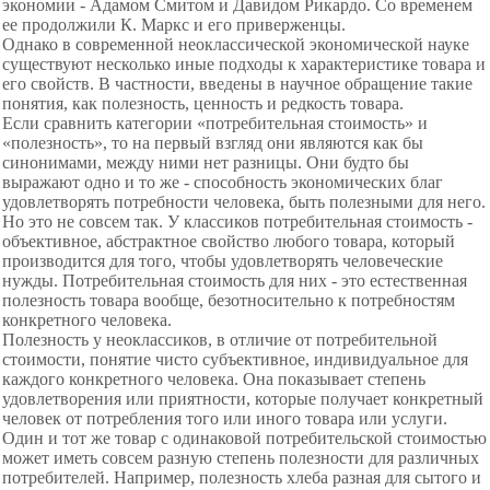
экономии - Адамом Смитом и Давидом Рикардо. Со временем
ее продолжили К. Маркс и его приверженцы.
Однако в современной
неоклассической экономической науке
существуют несколько иные подходы к характеристике товара и
его свойств. В частности, введены в научное обращение такие
понятия, как полезность, ценность и редкость товара.
Если сравнить категории «потребительная стоимость» и
«полезность», то на первый взгляд они являются как бы
синонимами, между ними нет разницы. Они будто бы
выражают одно и то же - способность экономических благ
удовлетворять потребности человека, быть полезными для него.
Но это не совсем так. У классиков потребительная стоимость -
объективное, абстрактное свойство любого товара, который
производится для того, чтобы удовлетворять человеческие
нужды. Потребительная стоимость для них - это естественная
полезность товара вообще, безотносительно к потребностям
конкретного человека.
Полезность у неоклассиков, в отличие от потребительной
стоимости, понятие чисто субъективное, индивидуальное для
каждого конкретного
человека. Она показывает степень
удовлетворения или приятности, которые получает конкретный
человек от потребления того или иного товара или услуги.
Один и тот же товар с одинаковой потребительской стоимостью
может иметь совсем разную степень полезности для различных
потребителей. Например, полезность хлеба разная для сытого и