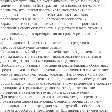
возникает путаница, а в экономической науке, по нашему
мнению, все должно быть расписано довольно четко. Важно
понимать, что «ликвидность» - это свойство активов
предприятия, показывающее возможность активов
превращаться в деньги, а «платежеспособность» -
характеристика предприятия, с точки зрения вероятности
погашения своих обязательств. Существует классификация
1
ликвидных средств предприятия по срокам реализации
[29,с.16]:
а) ликвидность 1-ой степени - денежные средства и
быстрореализуемые ценные бумаги;
б) ликвидность 2-ой степени - дебиторская задолженность;
в) ликвидность 3-ей степени - производственные запасы и
другие виды товарно-материальных ценностей.
Необходимо учитывать, что данная классификация оборотных
средств не может быть постоянной, она меняется с изменением
конкретных экономических условий. Например, в условиях
нестабильности снабжения и продолжающегося обесценения
рубля предприятия заинтересованы вложить денежные средства
в товарно-материальные ценности, что дает основание
причислить указанную группу к легкореализуемым.
Для целей финансового анализа используем две группы
показателей характеризующих с одной стороны структуру
ликвидных активов предприятия, а с другой - собственно
платежеспособность предприятия. Для анализа оптимальности