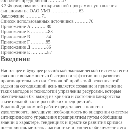
состояния предприятия ………57
3.2 Формирование антикризисной программы
управления
финансами на ОАО УМЗ ………
………63
Заключение ………..
71
Список использованных источников ………76
Приложение А ……….80
Приложение Б ………...
83
Приложение В ……….84
Приложение Г ……….
85
Приложение Д ……….86
Приложение Е ………..87
Введение
Настоящее и будущее российской экономической системы тесно
связано с возможностью быстрого и эффективного развития
производительных сил. Основной проблемой решения этой
задачи на сегодняшний день является создание и применение
таких методов и технологий управления ресурсами, которые
обеспечивали бы выход из кризиса и состояния банкротства
значительной части российских предприятий.
В данной дипломной работе представлена попытка
удовлетворить насущную необходимость во внедрении системы
антикризисного управления предприятием путем обобщения
знаний о характере, тенденциях и практике развития кризиса
предприятия, методах диагностики и раннего обнаружения его