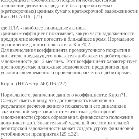
отношение денежных средств и быстрореализуемых
(краткосрочных) ценных бумаг к краткосрочной задолженности:
Кап=НЛА:П6 , (21)
где НЛА - наиболее ликвидные активы.
Данный коэффициент показывает, какую часть задолженности
предприятие может погасить в ближайшее время. Нормальное
ограничение данного показателя: Кап?0,2.
Для вычисления коэффициента промежуточного покрытия в
числитель предыдущего показателя добавляется дебиторская
задолженность до 12 месяцев. Этот коэффициент характеризует
прогнозируемые платежные возможности предприятия при
условии своевременного проведения расчетов с дебиторами:
Кпр.п=(НЛА+стр.240) П6. (22)
Нормальное ограничение данного коэффициента: Кпр.п?1.
Следует иметь в виду, что достоверность выводов по
результатам расчетов денного показателя и его динамики в
значительной мере зависят от «качества» дебиторской
задолженности (сроков образования, финансового положения
должника и др.). Значительный удельный вес сомнительной
дебиторской задолженности может создать угрозу финансовой
устойчивости предприятия [29,с.32].