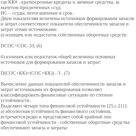
где КК# - краткосрочные кредиты и заемные средства, за
вычетом просроченных ссуд;
НС – ссуды, непогашенные в срок.
Двум показателям величены источников формирования запасов
и затрат соответствуют показатели обеспеченности запасов и
затрат этими источниками:
а) излишек или недостаток собственных оборотных средств:
DСОС=СОС-ЗЗ; (6)
б) излишек или недостаток общей величины основных
источников для формирования запасов и затрат:
D(СОС+КК)=(СОС+КК)) - З . (7)
Вычисление данных показателей обеспеченности запасов и
затрат источниками их формирования позволяет
классифицировать финансовые ситуацию по степени
устойчивости.
Выделяют четыре типа финансовой устойчивости [25,с.211]:
а) абсолютная устойчивость финансового состояния,
встречается редко и представляет собой крайний тип
финансовой устойчивости - собственные оборотные средства
обеспечивают запасы и затраты: