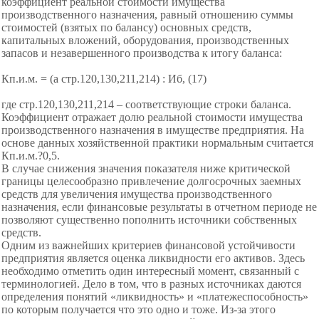
коэффициент реальной стоимости имущества
производственного назначения, равный отношению суммы
стоимостей (взятых по балансу) основных средств,
капитальных вложений, оборудования, производственных
запасов и незавершенного производства к итогу баланса:
Кп.и.м. = (a стр.120,130,211,214) : Иб, (17)
где стр.120,130,211,214 – соответствующие строки
баланса.
Коэффициент отражает долю реальной стоимости имущества
производственного назначения в имуществе предприятия. На
основе данных хозяйственной практики нормальным считается
Кп.и.м.?0,5.
В случае снижения значения показателя ниже критической
границы целесообразно привлечение долгосрочных заемных
средств для увеличения имущества производственного
назначения, если финансовые результаты в отчетном периоде не
позволяют существенно пополнить источники собственных
средств.
Одним из важнейших критериев финансовой устойчивости
предприятия является оценка ликвидности его активов. Здесь
необходимо отметить один интересный момент, связанный с
терминологией. Дело в том, что в разных источниках даются
определения понятий «ликвидность» и «платежеспособность»
по которым получается что это одно и тоже. Из-за этого