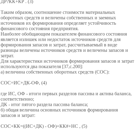
ДР?КК+КР . (3)
Таким образом, соотношение стоимости материальных
оборотных средств и величены собственных и заемных
источников их формирования определяет устойчивость
финансового состояния предприятия.
Наиболее обобщающим показателем финансового состояния
является излишек или недостаток источников средств для
формирования запасов и затрат, рассчитываемый в виде
разницы величены источников средств и величены запасов и
затрат.
Для характеристики источников формирования запасов и затрат
используются два показателя [37,с.200]:
а) величина собственных оборотных средств (СОС):
СОС=ИС+ДК-ОФ, (4)
где ИС, ОФ - итоги первых разделов пассива и актива баланса,
соответственно;
ДК - итог пятого раздела пассива баланса;
б) общая величина основных источников формирования
запасов и затрат:
СОС+КК=((ИС+ДК) - ОФ)+КК#+НС , (5)