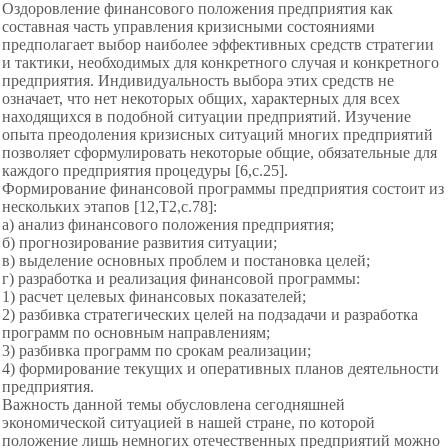
Оздоровление финансового
положения предприятия как
составная
часть управления кризисными состояниями
предполагает выбор наиболее эффективных средств стратегии
и тактики, необходимых для конкретного случая и конкретного
предприятия. Индивидуальность выбора этих средств не
означает, что нет некоторых общих, характерных для всех
находящихся в подобной ситуации предприятий. Изучение
опыта преодоления кризисных ситуаций многих предприятий
позволяет сформулировать некоторые общие, обязательные для
каждого предприятия процедуры [6,с.25].
Формирование финансовой программы предприятия состоит из
нескольких этапов [12,Т2,с.78]:
а) анализ финансового
положения предприятия;
б) прогнозирование развития
ситуации;
в) выделение основных проблем и постановка целей;
г) разработка и реализация
финансовой программы:
1) расчет целевых финансовых показателей;
2) разбивка стратегических целей на подзадачи и разработка
программ по основным направлениям;
3) разбивка программ по срокам реализации;
4) формирование текущих и оперативных планов деятельности
предприятия.
Важность данной темы обусловлена сегодняшней
экономической ситуацией в
нашей стране, по которой
положение лишь немногих отечественных предприятий можно