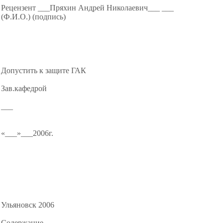
Рецензент ___Пряхин Андрей Николаевич___ ___
(Ф.И.О.)
(подпись)
Допустить к защите ГАК
Зав.кафедрой
___
«___»___2006г.
Ульяновск 2006
Содержание