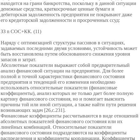
находится на
грани банкротства, поскольку в
данной ситуации
денежные средства, краткосрочные ценные бумаги и
дебиторская задолженность предприятия не покрывают даже
его
кредиторской задолженности и просроченных ссуд:
ЗЗ n СОС+КК. (11)
Наряду с оптимизацией структуры пассивов в ситуациях,
задаваемых последними двумя условиями, устойчивость может
быть восстановлена путем обоснованного снижения уровня
запасов и затрат.
Абсолютные показатели выражают собой предварительный
анализ финансовой ситуации на предприятии. Для более
полной и точной характеристики финансового состояния
предприятия и тенденций его изменения необходимо
использовать относительные показатели (финансовые
коэффициенты), анализ которых не только дает более полную
картину финансового состояния, но и помогает выяснить
причины той или иной ситуации, а также найти пути решения
возникающих задач [26,с.231].
Финансовые коэффициенты рассчитываются в виде отношений
абсолютных показателей финансового состояния или их
линейных комбинаций. Относительные показатели
финансового состояния подразделяются на коэффициенты
распределения и коэффициенты координации. Коэффициенты