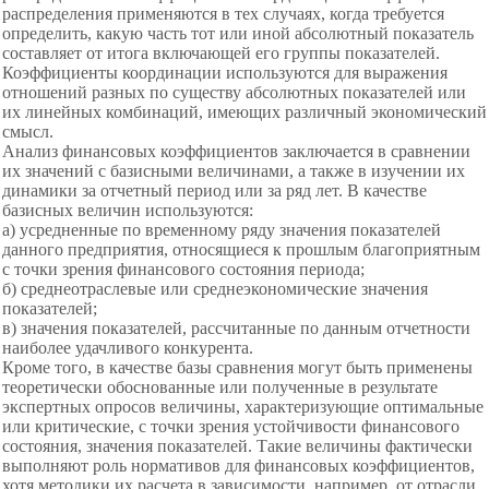
распределения применяются в тех случаях, когда требуется
определить, какую часть тот или иной абсолютный показатель
составляет от итога включающей его группы показателей.
Коэффициенты координации используются для выражения
отношений разных по существу абсолютных показателей или
их линейных комбинаций, имеющих различный экономический
смысл.
Анализ финансовых коэффициентов заключается в сравнении
их значений с базисными величинами, а также в изучении их
динамики за отчетный период или за ряд лет. В качестве
базисных величин используются:
а) усредненные по временному ряду значения показателей
данного предприятия, относящиеся к прошлым благоприятным
с точки зрения финансового состояния периода;
б) среднеотраслевые или среднеэкономические значения
показателей;
в) значения показателей, рассчитанные по данным отчетности
наиболее удачливого конкурента.
Кроме того, в качестве базы сравнения могут быть применены
теоретически обоснованные или полученные в результате
экспертных опросов величины, характеризующие оптимальные
или критические, с точки зрения устойчивости финансового
состояния, значения показателей. Такие величины фактически
выполняют роль нормативов для финансовых коэффициентов,
хотя методики их расчета в зависимости, например, от отрасли