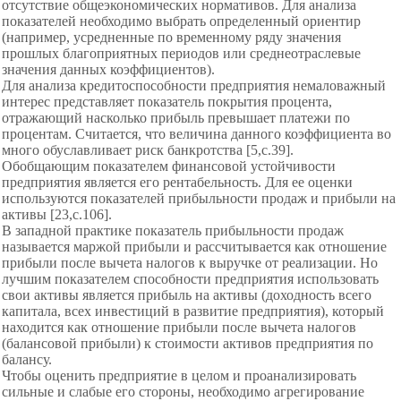
отсутствие общеэкономических нормативов. Для анализа
показателей необходимо выбрать определенный ориентир
(например, усредненные по временному ряду значения
прошлых благоприятных периодов или среднеотраслевые
значения данных коэффициентов).
Для анализа кредитоспособности предприятия немаловажный
интерес представляет показатель покрытия процента,
отражающий насколько прибыль превышает платежи по
процентам. Считается, что величина данного коэффициента во
много обуславливает риск банкротства [5,с.39].
Обобщающим показателем финансовой устойчивости
предприятия является его рентабельность. Для ее оценки
используются показателей прибыльности продаж и прибыли на
активы [23,с.106].
В западной практике показатель прибыльности продаж
называется маржой прибыли и рассчитывается как отношение
прибыли после вычета налогов к выручке от реализации. Но
лучшим показателем способности предприятия использовать
свои активы является прибыль на активы (доходность всего
капитала, всех инвестиций в развитие предприятия), который
находится как отношение прибыли после вычета налогов
(балансовой прибыли) к стоимости активов предприятия по
балансу.
Чтобы оценить предприятие в целом и проанализировать
сильные и слабые его стороны, необходимо агрегирование