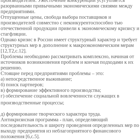
производителей. Ужесточение конкуренции
усугубляется
разорванными привычными
экономическими связями между
предприятиями.
Отпущенные цены, свобода выбора поставщиков и
производителей совместно с
неконкурентоспособно тью
отечественной продукции
привели к экономическому кризису и
стагфляции.
Однако кризис в России имеет структурный характер и
требует
структурных мер в дополнение к макроэкономическим мерам
[12,Т2,с.12].
Проблемы необходимо
рассматривать комплексно, начиная от
источников возникновения проблем и
кончая подходами к их
решению.
Стоящие перед предприятиями проблемы – это:
а) непосредственное выживание;
б) поиск партнеров;
в) формирование эффективного производства;
г) обеспечение социальной вовлеченности служащих в
производственные процессы;
д) формирование творческого характера труда.
Антикризисная программа - план, определяющий
последовательность и широту проведения определенных мер по
выходу предприятия из неблагоприятного финансового
положения [6,с.5].