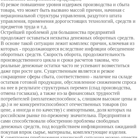
б) резкое повышение уровня издержек производства и сбыта
товара, что может быть вызвано массой причин, начиная с
нерациональной структуры управления, раздутого штата
управления, применения дорогостоящих технологий, средств и
предметов труда и т.д.
Острейшей проблемой для большинства
предприятий
продолжает оставаться нехватка денежных оборотных средств.
В основе такой ситуации лежит комплекс причин, ключевая из
которых - продолжающееся вследствие инфляции обесценение
оборотных средств. Скорость оборота, продолжительность
производственного цикла и сроки расчетов таковы, что
реальные денежные остатки часто не успевают возместиться
даже при росте цен. Существенным является и резкое
сокращение сферы сбыта, соответственно - наличие на складе
остатков готовой продукции, обусловленное снижением спроса
на нее в результате структурных перемен (спад производства,
отмена госзаказа), а также из-за финансовых трудностей
потребителей (неплатежеспособнос ь, слишком высокие цены и
др.) и не конкурентоспособност отечественных товаров (по
цене, а иногда и по качеству) с импортными, доля которых на
российском рынке по-прежнему значительна. Предприятия и
сами способствовали обострению проблемы свободных
денежных средств, под воздействием инфляционных ожиданий
покупая впрок сырье, материалы, комплектующие изделия.
К симптомам приближения кризисной ситуации можно отнести