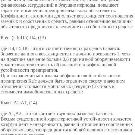
финансовых затруднений в будущие периоды, повышает
гарантии погашения предприятием своих обязательств.
Коэффициент автономии дополняет коэффициент соотношения
заемных и собственных средств, равный отношению величины
обязательств предприятия к величине его собственных средств:
Кз/с=(П6-П5):П4, (13)
где П4,П5,П6 - итоги соответствующих разделов баланса.
Значение данного коэффициента не должно превышать 1, хотя
на практике значение больше 0,6 при низкой оборачиваемости
может свидетельствовать об опасности для финансовой
устойчивости предприятия.
При сохранении минимальной финансовой стабильности
предприятия Кз/с должен быть ограничен сверху значением
отношения стоимости мобильных (текущих) активов к
стоимости иммобилизованных средств:
Км/и=А2:А1, (14)
где А1,А2 - итоги соответствующих разделов баланса.
Весьма существенной характеристикой устойчивости является
коэффициент маневренности, равный отношению собственных
оборотных средств предприятия к общей величине источников