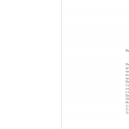
Вв
На
кр
пр
во
пр
На
Су
пл
и 
Це
Об
Ис
1)
2)
3)