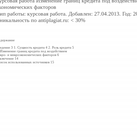
урсовая работа
Изменение границ кредита под воздейств
кономических факторов
ип работы: курсовая работа. Добавлен: 27.04.2013. Год: 2
никальность по antiplagiat.ru: < 30%
держание
едение
3
1. Сущность кредита 4 2. Роль кредита
5
 Изменение границ кредита под воздействием
кро- и микроэкономических факторов 6
ключение
14
исок использованных источников 15