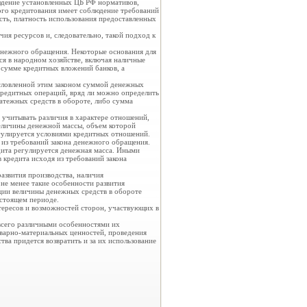
людение установленных ЦБ РФ нормативов,
ого кредитования имеет соблюдение требований
ость, платность использования предоставленных
ия ресурсов и, следовательно, такой подход к
енежного обращения. Некоторые основания для
ся в народном хозяйстве, включая наличные
 сумме кредитных вложений банков, а
условленной этим законом суммой денежных
 кредитных операций, вряд ли можно определить
атежных средств в обороте, либо сумма
 учитывать различия в характере отношений,
величины денежной массы, объем которой
гулируется условиями кредитных отношений.
из требований закона денежного обращения.
дита регулируется денежная масса. Иными
кредита исходя из требований закона
азвития производства, наличия
не менее такие особенности развития
ации величины денежных средств в обороте
стоящем периоде.
нтересов и возможностей сторон, участвующих в
 всего различными особенностями их
товарно-материальных ценностей, проведения
тва придется возвратить и за их использование