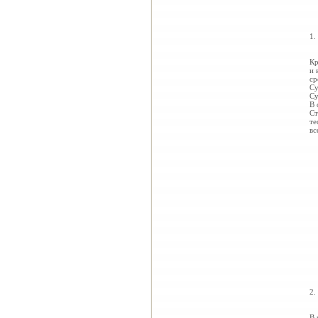
1.
Кр
и 
ср
Су
Су
В 
Ст
те
вс
2.
В 