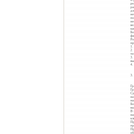
ре
ра
дл
не
по
не
ве
ка
Бо
фи
Ро
пр
1.
2.
те
3.
вы
4.
3.
Гр
Гр
Су
на
на
Бо
ва
В 
на
кл
Пр
пр
Пр
об