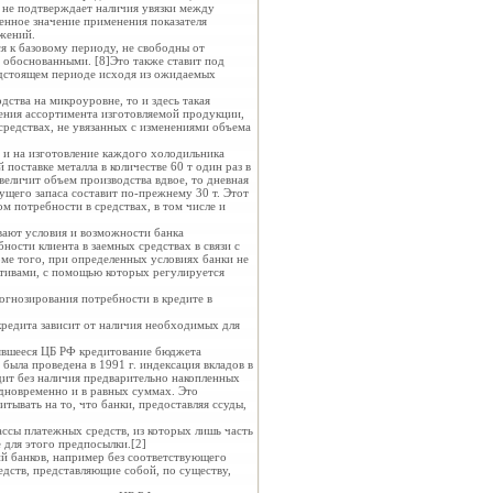
а не подтверждает наличия увязки между
енное значение применения показателя
жений.
я к базовому периоду, не свободны от
ь обоснованными. [8]Это также ставит под
едстоящем периоде исходя из ожидаемых
ства на микроуровне, то и здесь такая
нения ассортимента изготовляемой продукции,
 средствах, не увязанных с изменениями объема
 и на изготовление каждого холодильника
поставке металла в количестве 60 т один раз в
увеличит объем производства вдвое, то дневная
кущего запаса составит по-прежнему 30 т. Этот
м потребности в средствах, в том числе и
вают условия и возможности банка
ности клиента в заемных средствах в связи с
ме того, при определенных условиях банки не
ативами, с помощью которых регулируется
огнозирования потребности в кредите в
 кредита зависит от наличия необходимых для
нявшееся ЦБ РФ кредитование бюджета
ыла проведена в 1991 г. индексация вкладов в
ит без наличия предварительно накопленных
одновременно и в равных суммах. Это
итывать на то, что банки, предоставляя ссуды,
ссы платежных средств, из которых лишь часть
 для этого предпосылки.[2]
й банков, например без соответствующего
едств, представляющие собой, по существу,