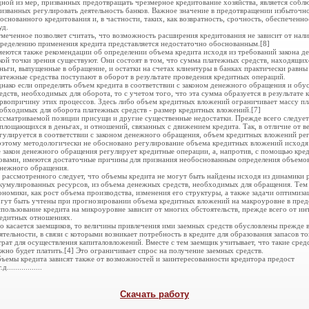
ной из мер, призванных предотвращать чрезмерное кредитование хозяйства, является соб
изванных регулировать деятельность банков. Важное значение в предотвращении избыточн
основанного кредитования и, в частности, таких, как возвратность, срочность, обеспеченн
уд.
меченное позволяет считать, что возможность расширения кредитования не зависит от налич
ределению применения кредита представляется недостаточно обоснованным.[8]
еются также рекомендации об определении объема кредита исходя из требований закона д
кой точки зрения существуют. Они состоят в том, что сумма платежных средств, находящих
ньги, выпущенные в обращение, и остатки на счетах клиентуры в банках практически равны
атежные средства поступают в оборот в результате проведения кредитных операций.
нако если определять объем кредита в соответствии с законом денежного обращения и об
едств, необходимых для оборота, то с учетом того, что эта сумма образуется в результате
рвопричину этих процессов. Здесь либо объем кредитных вложений ограничивает массу пл
обходимых для оборота платежных средств - размер кредитных вложений.[7]
ссматриваемой позиции присущи и другие существенные недостатки. Прежде всего следует
площающихся в деньгах, и отношений, связанных с движением кредита. Так, в отличие от 
гулируется в соответствии с законом денежного обращения, объем кредитных вложений ре
этому методологически не обосновано регулирование объема кредитных вложений исходя 
 закон денежного обращения регулирует кредитные операции, а, напротив, с помощью кре
овами, имеются достаточные причины для признания необоснованным определения объемов 
нежного обращения.
 рассмотренного следует, что объемы кредита не могут быть найдены исходя из динамики р
кумулированных ресурсов, из объема денежных средств, необхо­димых для обращения. Тем 
ономики, как рост объема производства, изменения его структуры, а также задачи оптимиз
гут быть учтены при прогнозировании объема кредитных вложений на макроуровне в пред
пользование кредита на микроуровне зависит от многих обстоятельств, прежде всего от и
едитных отношениях.
о касается заемщиков, то величины привлечения ими заемных средств обусловлены прежде
ятельности, в связи с которыми возникает потребность в кредите для образования запасов 
трат для осуществления капиталовложений. Вместе с тем заемщик учитывает, что такие средс
жно будет платить.[4] Это ограничивает спрос на получение заемных средств.
ъемы кредита зависят также от возможностей и заинтересованности кредитора предост
.д.................
Скачать работу