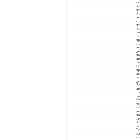
ст
из
из
К 
не
со
из
Чт
вз
те
пр
Пр
не
дв
по
пр
за
Оп
пр
не
мо
де
Вс
пр
Им
эт
Од
ос
Сб
ре
по
за
Ра
мо
Те
ма
фи