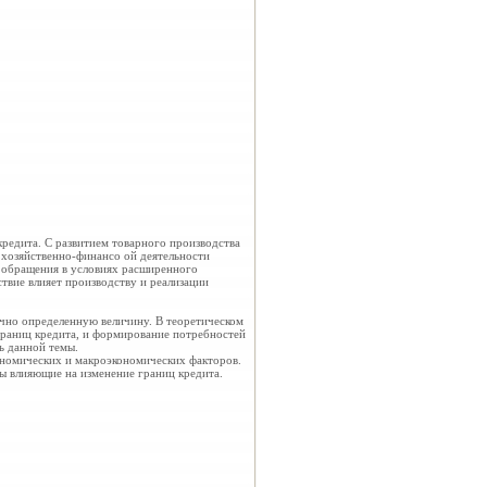
редита. С развитием товарного производства
 хозяйственно-финансо ой деятельности
в обращения в условиях расширенного
твие влияет производству и реализации
точно определенную величину. В теоретическом
 границ кредита, и формирование потребностей
ь данной темы.
ономических и макроэкономических факторов.
ы влияющие на изменение границ кредита.