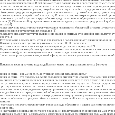
жиме самофинансирования. В любой момент оно должно иметь определенную сумму средств
сполагают в любой момент такой суммой денежных средств, которая необходима для норма
я пополнения оборотных средств, потребности в которых у любого предприятия не стабиль
обходимых предприятию денежных средств также зависят от условий поставки, сроков полу
ставщиков, выплаты заработной платы и т.д. В связи с этим, несмотря на равномерный проц
сезонных отраслей в процессе кругооборота средств постоянно образуются кратковременн
личин.[4] Объективный процесс притока и оттока средств у отдельных предприятий требуе
питала.[6]
льшое значение кредит имеет в регулировании ликвидности
банковской системы, а также в
нансирования государственных расходов.[3]
ль кредита выражает результат функционирования кредитных отношений и определяется су
ироду.[1]
 Регулирующая роль кредита, которая проявляется в
поддержании оптимизации пропорций
 Важную роль кредит призван играть в обеспечении НТП (повышение
хнического и
технологического уровня воспроизводственного процесса).[2]
 Одним из аспектов воздействия кредита на экономические
процессы является его роль в эк
полнения им функции замещения наличных денег кредитными операциями. [2]
 Значительна роль кредита в социальной сфере, заключается в увеличении эффективности
об
 Изменение границ кредита под воздействием макро- и микроэкономических факторов
аница кредита - норма (предел, допустимая форма) выдачи кредита.[4]
аница кредита - это предельная сумма задолженности банку по ссудам, установленная плано
ществуют перспективы расширения границ применения кредита за счет увеличения предост
 потребительские цели, а также ссуд под залог недвижимого имущества. Отсюда следует, чт
против, изменяются в соответствии с изменениями экономической жизни страны.[4]
льшое значение при определении границ применения кредита имеет установление количест
жно для банковского кредита, который обладает широкими возможностями увеличения объе
этом отношении следует различать макроуровень и микроуровень увеличения кредитных вло
роднохозяйственных пределов объема кредитных вложений и таких пределов на уровне вз
иентами.
ежде всего при рассмотрении таких вопросов надо обратиться к оценке зависимости изме
оизводства.
и кажущейся обоснованности такого подхода он представляется спорным как на макроуров
ратиться к сравнению на макроуровне фактических данных об изменениях объема производ