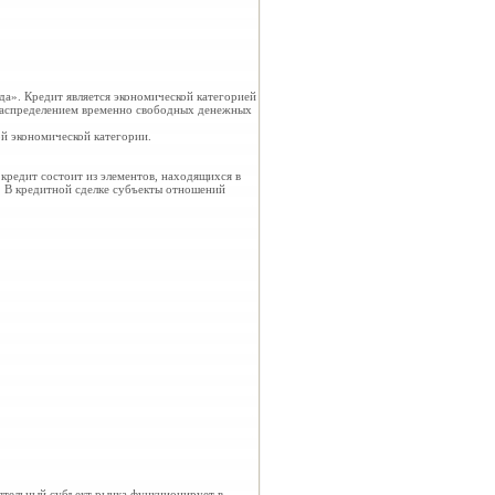
уда». Кредит является экономической категорией
распределением временно свободных денежных
ой экономической категории.
 кредит состоит из элементов, находящихся в
. В кредитной сделке субъекты отношений
ятельный субъект рынка функционирует в