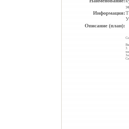
Наименование:
к
э
Информация:
Т
У
Описание (план):
Со
Вв
3.
ма
За
Сп