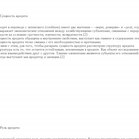
 Сущность кредита
едит в переводе с латинского (creditum) имеет два значения -- «верю, доверяю» и «долг, сс
выражает экономические отношения между хозяйствующими субъектами, связанные с пере
едств на условиях срочности, платности, возвратности.[2]
щность кредита обращена к внутренним свойствам, выступает как главное в содержании эт
щность кредита тесно
связана с его необходимостью и причинами.
связи с этим, для того, чтобы раскрыть сущность кредита рассмотрим структуру кредита.
руктура есть то, что остается устойчивым, неизменным в кредите. Как объект исследования
сном взаимодействии друг с другом. Такими элементами являются субъекты его отношений
егда выступают как кредитор и заемщик.[2]
 Роль кредита
рыночной экономике роль кредита исключительно высока. Каждое предприятие как самосто