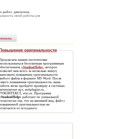
х работ
,
дипломов
,
альность своей работы для
онтакты
Повышение оригинальности
Предлагаем нашим посетителям
воспользоваться бесплатным программным
обеспечением
«StudentHelp»
, которое
позволит вам всего за несколько минут,
выполнить повышение оригинальности
любого файла в формате MS Word. После
такого повышения оригинальности, ваша
работа легко пройдете проверку в системах
антиплагиат вуз, antiplagiat.ru,
РУКОНТЕКСТ, etxt.ru. Программа
«StudentHelp»
работает по уникальной
технологии так, что на внешний вид, файл с
повышенной оригинальностью не
отличается от исходного.