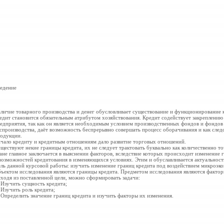
едение
личие товарного производства и денег обусловливает существование и функционирование к
едит становится обязательным атрибутом хозяйствования. Кредит содействует закреплению
едприятия, так как он является необходимым условием производственных фондов и фондо
спроизводства, даёт возможность беспрерывно совершать процесс оборачивания и как следс
одукции.
чало кредиту и кредитным отношениям дало развитие торговых отношений.
ществуют некие границы
кредита, их не следует трактовать буквально как количественно 
ане главное заключается в выяснении факторов, вследствие которых происходит изменение
возможностей кредитования в изменяющихся условиях. Этим и обуславливается актуальност
ль данной курсовой работы: изучить изменение границ кредита под воздействием микроэк
ъектом исследования являются границы кредита. Предметом исследования являются фактор
ходя из поставленной цели, можно сформировать задачи:
 Изучить сущность кредита;
 Изучить роль кредита;
 Определить значение границ кредита и изучить факторы их изменения.