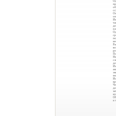
Од
пр
об
сс
От
оп
Им
та
де
пл
Од
ср
пе
не
Ра
во
ре
По
Не
сл
де
Из
ак
эк
мо
Ис
кр
Чт
де
за
ну
Об
и т