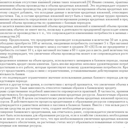
ановится ясным отсутствие взаимной увязки таких показателей.[9] Иными словами, практик
менениями объема производства и объема кредитных вложений. Это подтверждает огранич
менения объема производства для определения или прогнозирования объема кредитных вло
этому следует добавить, что исходные данные о величине кредитных вложений, относящиес
достатков. Так, в составе кредитных вложений могут быть и такие, которые трудно признат
мнение возможность определения или прогнозирования размера кредитных вложений в пр
менений объема производства по сравнению с базовым периодом.
о касается взаимосвязи изменений объема кредитных вложений и изменений объема производ
аимосвязь обычно не имеет места, поскольку в деятельности предприятий происходят изме
хнологии ее производства и т. п., что сопровождается изменениями потребности в заемных
оизводства.[4]
имер. Предположим, что предприятие производит холодильники в количестве 50 шт. в день
обходимо приобрести 100 кг металла, ежедневная потребность составляет 5 т. При вагонной 
енадцать дней величина текущего запаса составит в среднем 30 т.[6] Если же предприятие 
требность составит 10 т, а при вагонной поставке в 60 т один раз в шесть дней величина те
имер подтверждает, что увеличение объема производства может и не сопровождаться росто
емных.[8]
ределенное влияние на объем кредита, используемого заемщиком в базовом периоде, оказы
едоставлять кредит своим клиентам. Здесь вполне вероятно неполное удовлетворение потреб
достатками в его работе, которые препятствуют полному удовлетворению потребности. Кро
гут предоставлять ссуды в связи с ограничениями, устанавливаемыми действующими норм
ятельность банков.
е это подтверждает ограниченное значение использования данных базового периода для пр
едстоящем периоде.
еется и другая точка зрения, в соответствии с которой признается, что увеличение объема
ого ресурсов. Такая зависимость относится главным образом к банковскому кредиту.
нако существование подобной зависимости опровергается практикой. В частности, приме
уществлялось без предварительного накопления кредитных ресурсов. Аналогичным образом б
ербанке РФ.[4] В целом систематическое увеличение объема кредитных вложений происход
сурсов. В действительности процессы кредитования и образования ресурсов совершаются 
дтверждается и равенством активов и пассивов в балансах банков. Вместе с тем нельзя рассч
числяя средства на расчетные счета, создают необходимые ресурсы.
сширение банковского кредитования, как отмечалось ранее, сопровождается увеличением ма
жет быть использована для образования ресурсов, если в хозяйстве сложились необходимые
м не менее это не исключает того, что при необоснованном увеличении кредитных вложени
териального обеспечения, на расчетных счетах могут образоваться повышенные остатки ср
ктивные или мнимые ресурсы.