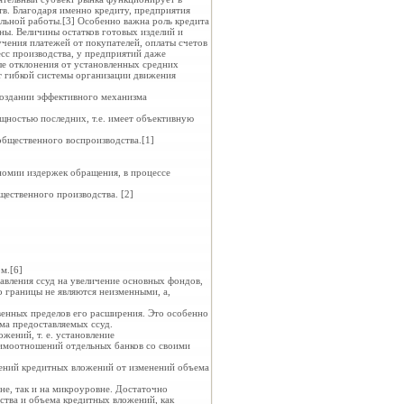
. Благодаря именно кредиту, предприятия
льной работы.[3] Особенно важна роль кредита
ны. Величины остатков готовых изделий и
чения платежей от покупателей, оплаты счетов
есс производства, у предприятий даже
ые отклонения от установленных средних
т гибкой системы организации движения
 создании эффективного механизма
щностью последних, т.е. имеет объективную
общественного воспроизводства.[1]
ономии издержек обращения, в процессе
щественного производства. [2]
м.[6]
авления ссуд на увеличение основных фондов,
о границы не являются неизменными, а,
венных пределов его расширения. Это особенно
ма предоставляемых ссуд.
жений, т. е. установление
аимоотношений отдельных банков со своими
нений кредитных вложений от изменений объема
не, так и на микроуровне. Достаточно
ства и объема кредитных вложений, как