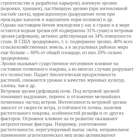
строительстве и разработке карьеров), военную эрозию
(воронки, траншеи), пастбищную эрозию (при интенсивной
пастьбе скота), ирригационную (разрушение почв при
прокладке каналов и нарушении норм поливов) и др.
Однако настоящим бичом земледелия у нас в стране и в мире
остаются водная эрозия (ей подвержены 31% суши) и ветровая
эрозия (дефляция), активно действующая на 34% поверхности
суши. В США эродировано, т. е. подвержено эрозии, 40% всех
сельскохозяйственных земель, а в засушливых районах мира
еще больше -- 60% от общей площади, из них 20% сильно
эродированы.
Эрозия оказывает существенное негативное влияние на
состояние почвенного покрова, а во многих случаях разрушает
его полностью. Падает биологическая продуктивность
растений, снижаются урожаи и качество зерновых культур,
хлопка, чая и др.
Ветровая эрозия (дефляция) почв. Под ветровой эрозией
понимают выдувание, перенос и отложение мельчайших
почвенных частиц ветром. Интенсивность ветровой эрозии
зависит от скорости ветра, устойчивости почвы, наличия
растительного покрова, особенностей рельефа и от других
факторов. Огромное влияние на ее развитие оказывают
антропогенные факторы. Например, уничтожение
растительности, нерегулируемый выпас скота, неправильное
применение агротехнических мер резко активизируют