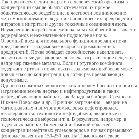
Так, при поступлении нитратов в человеческий организм в
концентрации свыше 50 мг/л отмечается их прямое
общетоксическое воздействие, в частности возникновение
метгемоглобинемии вследствие биологических превращений
нитратов в нитриты и другие токсичные соединения азота.
Неумеренное потребление минеральных удобрений вызывает в
ряде районов и нежелательное подкисление почв.
Огромный вред для нормального функционирования почв
представляют газодымовые выбросы промышленных
предприятий. Почва обладает способностью накапливать
весьма опасные для здоровья человека загрязняющие вещества,
например тяжелые металлы. Вблизи ртутного комбината
содержание ртути в почве из-за газодымовых выбросов может
повышаться до концентрации, в сотни раз превышающих
допустимые.
Одной из серьезных экологических проблем России становится
загрязнение земель нефтью и нефтепродуктами в таких
нефтедобывающих районах, как Западная Сибирь, Среднее и
Нижнее Поволжье и др. Причины загрязнения -- аварии на
магистральных и внутрипромысловых нефтепроводах,
несовершенство технологии нефтедобычи, аварийные и
технологические выбросы и т. д. В результате, например, в
отдельных районах Тюменской и Томской областей
концентрации нефтяных углеводородов в почвах превышают
фоновые значения в 150-250 раз. На Тюменском Севере