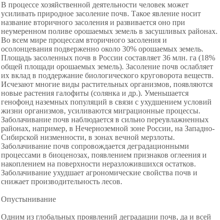
В процессе хозяйственной деятельности человек может
усиливать природное засоление почв. Такое явление носит
название вторичного засоления и развивается оно при
неумеренном поливе орошаемых земель в засушливых районах.
Во всем мире процессам вторичного засоления и
осолонцевания подверженно около 30% орошаемых земель.
Площадь засоленных почв в России составляет 36 млн. га (18%
общей площади орошаемых земель). Засоление почв ослабляет
их вклад в поддержание биологического круговорота веществ.
Исчезают многие виды растительных организмов, появляются
новые растения галофиты (солянка и др.). Уменьшается
генофонд наземных популяций в связи с ухудшением условий
жизни организмов, усиливаются миграционные процессы.
Заболачивание почв наблюдается в сильно переувлажненных
районах, например, в Нечерноземной зоне России, на Западно-
Сибирской низменности, в зонах вечной мерзлоты.
Заболачивание почв сопровождается деградационными
процессами в биоценозах, появлением признаков оглеения и
накоплением на поверхности неразложившихся остатков.
Заболачивание ухудшает агрономические свойства почв и
снижает производительность лесов.
Опустынивание
Одним из глобальных проявлений деградации почв, да и всей