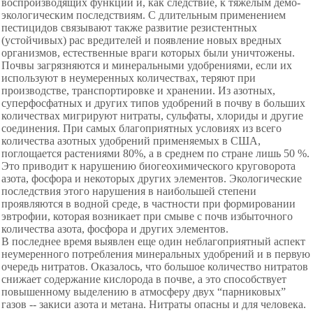
воспроизводящих функций и, как следствие, к тяжелым демо-
экологическим последствиям. С длительным применением
пестицидов связывают также развитие резистентных
(устойчивых) рас вредителей и появление новых вредных
организмов, естественные враги которых были уничтожены.
Почвы загрязняются и минеральными удобрениями, если их
используют в неумеренных количествах, теряют при
производстве, транспортировке и хранении. Из азотных,
суперфосфатных и других типов удобрений в почву в больших
количествах мигрируют нитраты, сульфаты, хлориды и другие
соединения. При самых благоприятных условиях из всего
количества азотных удобрений применяемых в США,
поглощается растениями 80%, а в среднем по стране лишь 50 %.
Это приводит к нарушению биогеохимического круговорота
азота, фосфора и некоторых других элементов. Экологические
последствия этого нарушения в наибольшей степени
проявляются в водной среде, в частности при формировании
эвтрофии, которая возникает при смыве с почв избыточного
количества азота, фосфора и других элементов.
В последнее время выявлен еще один неблагоприятный аспект
неумеренного потребления минеральных удобрений и в первую
очередь нитратов. Оказалось, что большое количество нитратов
снижает содержание кислорода в почве, а это способствует
повышенному выделению в атмосферу двух “парниковых”
газов -- закиси азота и метана. Нитраты опасны и для человека.