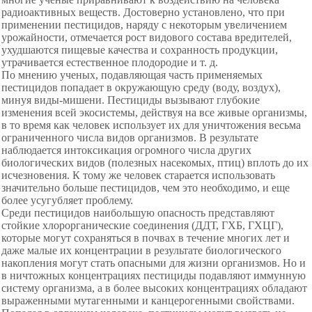
радиоактивных веществ. Достоверно установлено, что при
применении пестицидов, наряду с некоторым увеличением
урожайности, отмечается рост видового состава вредителей,
ухудшаются пищевые качества и сохранность продукции,
утрачивается естественное плодородие и т. д.
По мнению ученых, подавляющая часть применяемых
пестицидов попадает в окружающую среду (воду, воздух),
минуя виды-мишени. Пестициды вызывают глубокие
изменения всей экосистемы, действуя на все живые организмы,
в то время как человек использует их для уничтожения весьма
ограниченного числа видов организмов. В результате
наблюдается интоксикация огромного числа других
биологических видов (полезных насекомых, птиц) вплоть до их
исчезновения. К тому же человек старается использовать
значительно больше пестицидов, чем это необходимо, и еще
более усугубляет проблему.
Среди пестицидов наибольшую опасность представляют
стойкие хлорорганические соединения (ДДТ, ГХБ, ГХЦГ),
которые могут сохраняться в почвах в течение многих лет и
даже малые их концентрации в результате биологического
накопления могут стать опасными для жизни организмов. Но и
в ничтожных концентрациях пестициды подавляют иммунную
систему организма, а в более высоких концентрациях обладают
выраженными мутагенными и канцерогенными свойствами.