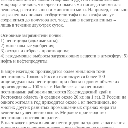
микроорганизмов, что чревато тяжелыми последствиями для
человека, растительного и животного мира. Например, в сильно
загрязненных почвах возбудители тифа и паратифа могут
сохраняться до полутора лет, тогда как в незагрязненных --
лишь в течение двух-трех суток.
Основные загрязнители почвы:
1) пестициды (ядохимикаты);
2) минеральные удобрения;
3) отходы и отбросы производства;
4) газодымовые выбросы загрязняющих веществ в атмосферу;
5)
нефть и нефтепродукты.
В мире ежегодно производится более миллиона тонн
пестицидов. Только в России используется более 100
индивидуальных пестицидов при общем годовом объеме их
производства -- 100 тыс. т. Наиболее загрязненными
пестицидами районами являются Краснодарский край и
Ростовская область (в среднем около 20 кг. на 1 га). В России на
одного жителя в год приходится около 1 кг пестицидов, во
многих других развитых промышленных странах мира эта
величина существенно выше. Мировое производство
пестицидов постоянно растет.
В настоящее время влияние пестицидов на здоровье населения
многие ученые приравнивают к воздействию на человека