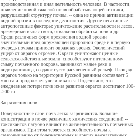
производственная и иная деятельность человека. В частности,
появление новой тяжелой почвообрабатывающей техники,
разрушающей структуру почвы, -- одна из причин активизации
водной эрозии в последние десятилетия. Другие негативные
антропогенные факторы: уничтожение растительности и лесов,
чрезмерный выпас скота, отвальная обработка почв и др.
Среди различных форм проявления водной эрозии
значительный вред окружающей природной среде и в первую
очередь почвам приносит овражная эрозия. Экологический
ущерб от оврагов огромен. Овраги уничтожают ценные
сельскохозяйственные земли, способствуют интенсивному
смыву почвенного покрова, заиливают малые реки и
водохранилища, создают густо расчлененный рельеф. Площадь
оврагов только на территории Русской равнины составляет 5
млн га и продолжает увеличиваться. Подсчитано, что
ежедневные потери почв из-за развития оврагов достигают 100-
-200 га
Загрязнения почв
Поверхностные слои почв легко загрязняются. Большие
концентрации в почве различных химических соединений --
токсикантов пагубно влияют на жизнедеятельность почвенных
организмов. При этом теряется способность почвы к
самоочищению от болезнетворных и других нежелательных