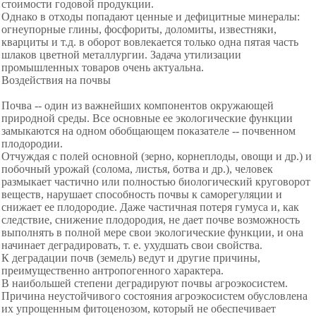
стоимости годовой продукции.
Однако в отходы попадают ценные и дефицитные минералы:
огнеупорные глины, фосфориты, доломиты, известняки,
кварциты и т.д. в оборот вовлекается только одна пятая часть
шлаков цветной металлургии. Задача утилизации
промышленных товаров очень актуальна.
Воздействия на почвы
Почва -- один из важнейших компонентов окружающей
природной среды. Все основные ее экологические функции
замыкаются на одном обобщающем показателе -- почвенном
плодородии.
Отчуждая с полей основной (зерно, корнеплоды, овощи и др.) и
побочный урожай (солома, листья, ботва и др.), человек
размыкает частично или полностью биологический круговорот
веществ, нарушает способность почвы к саморегуляции и
снижает ее плодородие. Даже частичная потеря гумуса и, как
следствие, снижение плодородия, не дает почве возможность
выполнять в полной мере свои экологические функции, и она
начинает деградировать, т. е. ухудшать свои свойства.
К деградации почв (земель) ведут и другие причины,
преимущественно антропогенного характера.
В наибольшей степени деградируют почвы агроэкосистем.
Причина неустойчивого состояния агроэкосистем обусловлена
их упрощенным фитоценозом, который не обеспечивает