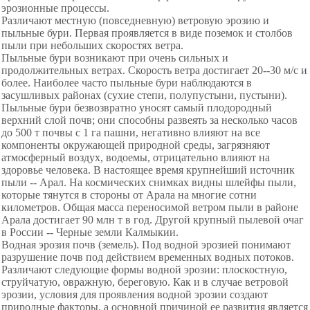
эрозионные процессы.
Различают местную (повседневную) ветровую эрозию и
пыльные бури. Первая проявляется в виде поземок и столбов
пыли при небольших скоростях ветра.
Пыльные бури возникают при очень сильных и
продолжительных ветрах. Скорость ветра достигает 20--30 м/с и
более. Наиболее часто пыльные бури наблюдаются в
засушливых районах (сухие степи, полупустыни, пустыни).
Пыльные бури безвозвратно уносят самый плодородный
верхний слой почв; они способны развеять за несколько часов
до 500 т почвы с 1 га пашни, негативно влияют на все
компоненты окружающей природной среды, загрязняют
атмосферный воздух, водоемы, отрицательно влияют на
здоровье человека. В настоящее время крупнейший источник
пыли -- Арал. На космических снимках видны шлейфы пыли,
которые тянутся в стороны от Арала на многие сотни
километров. Общая масса переносимой ветром пыли в районе
Арала достигает 90 млн т в год. Другой крупный пылевой очаг
в России -- Черные земли Калмыкии.
Водная эрозия почв (земель). Под водной эрозией понимают
разрушение почв под действием временных водных потоков.
Различают следующие формы водной эрозии: плоскостную,
струйчатую, овражную, береговую. Как и в случае ветровой
эрозии, условия для проявления водной эрозии создают
природные факторы, а основной причиной ее развития является