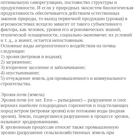
оптимальную саморегуляцию, постоянство структуры и
продуктивности. И если у природных экосистем биологическая
продуктивность обеспечивается действием естественных
законов природы, то выход первичной продукции (урожая) в
агроэкосистемах всецело зависит от такого субъективного
фактора, как человек, уровня его агрономических знаний,
технической оснащенности, социально-экономичес их условий
и т. д., а значит, остается непостоянным.
Основные виды антропогенного воздействия на почвы
следующие:
1) эрозия (ветровая и водная);
2) загрязнение;
3) вторичное засоление и заболачивание;
4) опустынивание;
5) отчуждение земель для промышленного и коммунального
строительства.
Эрозия почв (земель)
Эрозия почв (от лат. Eros -- разъедание) -- разрушение и снос
верхних наиболее плодородных горизонтов и подстилающих
пород ветром (ветровая эрозия) или потоками воды (водная
эрозия). Земли, подвергшиеся разрушению в процессе эрозии,
называют эродированными.
К эрозионным процессам относят также промышленную
эрозию (разрушение сельскохозяйственных земель при