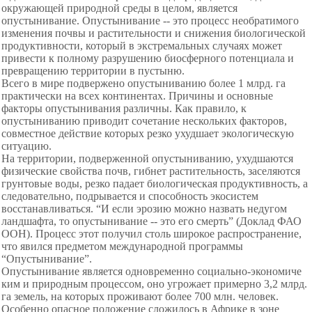
окружающей природной среды в целом, является
опустынивание. Опустынивание -- это процесс необратимого
изменения почвы и растительности и снижения биологической
продуктивности, который в экстремальных случаях может
привести к полному разрушению биосферного потенциала и
превращению территории в пустыню.
Всего в мире подвержено опустыниванию более 1 млрд. га
практически на всех континентах. Причины и основные
факторы опустынивания различны. Как правило, к
опустыниванию приводит сочетание нескольких факторов,
совместное действие которых резко ухудшает экологическую
ситуацию.
На территории, подверженной опустыниванию, ухудшаются
физические свойства почв, гибнет растительность, заселяются
грунтовые воды, резко падает биологическая продуктивность, а
следовательно, подрывается и способность экосистем
восстанавливаться. “И если эрозию можно назвать недугом
ландшафта, то опустынивание -- это его смерть” (Доклад ФАО
ООН). Процесс этот получил столь широкое распространение,
что явился предметом международной программы
“Опустынивание”.
Опустынивание является одновременно социально-экономиче
ким и природным процессом, оно угрожает примерно 3,2 млрд.
га земель, на которых проживают более 700 млн. человек.
Особенно опасное положение сложилось в Африке в зоне