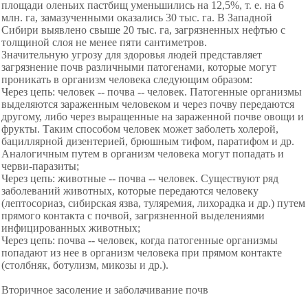
площади оленьих пастбищ уменьшились на 12,5%, т. е. на 6
млн. га, замазученными оказались 30 тыс. га. В Западной
Сибири выявлено свыше 20 тыс. га, загрязненных нефтью с
толщиной слоя не менее пяти сантиметров.
Значительную угрозу для здоровья людей представляет
загрязнение почв различными патогенами, которые могут
проникать в организм человека следующим образом:
Через цепь: человек -- почва -- человек. Патогенные организмы
выделяются зараженным человеком и через почву передаются
другому, либо через выращенные на зараженной почве овощи и
фрукты. Таким способом человек может заболеть холерой,
бациллярной дизентерией, брюшным тифом, паратифом и др.
Аналогичным путем в организм человека могут попадать и
черви-паразиты;
Через цепь: животные -- почва -- человек. Существуют ряд
заболеваний животных, которые передаются человеку
(лептосориаз, сибирская язва, туляремия, лихорадка и др.) путем
прямого контакта с почвой, загрязненной выделениями
инфицированных животных;
Через цепь: почва -- человек, когда патогенные организмы
попадают из нее в организм человека при прямом контакте
(столбняк, ботулизм, микозы и др.).
Вторичное засоление и заболачивание почв