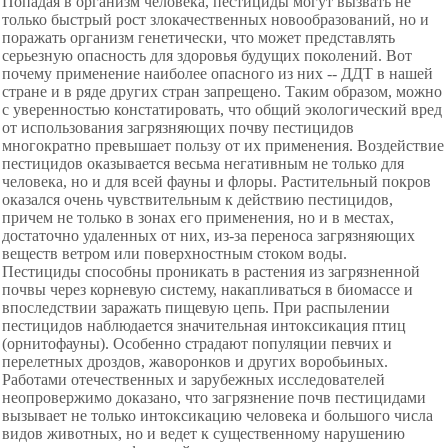
Попадая в организм человека, пестициды могут вызвать не
только быстрый рост злокачественных новообразований, но и
поражать организм генетически, что может представлять
серьезную опасность для здоровья будущих поколений. Вот
почему применение наиболее опасного из них -- ДДТ в нашей
стране и в ряде других стран запрещено. Таким образом, можно
с уверенностью констатировать, что общий экологический вред
от использования загрязняющих почву пестицидов
многократно превышает пользу от их применения. Воздействие
пестицидов оказывается весьма негативным не только для
человека, но и для всей фауны и флоры. Растительный покров
оказался очень чувствительным к действию пестицидов,
причем не только в зонах его применения, но и в местах,
достаточно удаленных от них, из-за переноса загрязняющих
веществ ветром или поверхностным стоком воды.
Пестициды способны проникать в растения из загрязненной
почвы через корневую систему, накапливаться в биомассе и
впоследствии заражать пищевую цепь. При распылении
пестицидов наблюдается значительная интоксикация птиц
(орнитофауны). Особенно страдают популяции певчих и
перелетных дроздов, жаворонков и других воробьиных.
Работами отечественных и зарубежных исследователей
неопровержимо доказано, что загрязнение почв пестицидами
вызывает не только интоксикацию человека и большого числа
видов животных, но и ведет к существенному нарушению