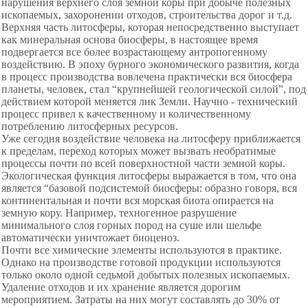
нарушения верхнего слоя земной коры при добыче полезных
ископаемых, захоронении отходов, строительства дорог и т.д.
Верхняя часть литосферы, которая непосредственно выступает
как минеральная основа биосферы, в настоящее время
подвергается все более возрастающему антропогенному
воздействию. В эпоху бурного экономического развития, когда
в процесс производства вовлечена практически вся биосфера
планеты, человек, стал “крупнейшей геологической силой”, под
действием которой меняется лик Земли. Научно - технический
процесс привел к качественному и количественному
потреблению литосферных ресурсов.
Уже сегодня воздействие человека на литосферу приближается
к пределам, переход которых может вызвать необратимые
процессы почти по всей поверхностной части земной коры.
Экологическая функция литосферы выражается в том, что она
является “базовой подсистемой биосферы: образно говоря, вся
континентальная и почти вся морская биота опирается на
земную кору. Например, техногенное разрушение
минимального слоя горных пород на суше или шельфе
автоматически уничтожает биоценоз.
Почти все химические элементы используются в практике.
Однако на производстве готовой продукции используются
только около одной седьмой добытых полезных ископаемых.
Удаление отходов и их хранение является дорогим
мероприятием. Затраты на них могут составлять до 30% от