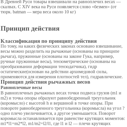
В Древней Руси товары взвешивали на равноплечих весах —
скалвах. С XIV века на Руси появляется слово «безмен» (от
тюрк. batman — мера веса около 10 кг)
Принцип действия
Классификация по принципу действия
По тому, на каких физических законах основано взвешивание,
весы можно разделить на рычажные (основаны на принципе
рычага), пружинные (основаны на законе Гука, например,
ручные пружинные весы), тензометрические (основаны на
преобразовании деформации тензодатчика), гидр
остатические(основан на действии архимедовой силы,
применяются для измерения плотностей тел), гидравлические.
Принцип действия рычажных весов
Равноплечные весы
В равноплечных рычажных весах точки подвеса грузов (m1 и
m2) и точка опоры образуют равнобедренный треугольник
(коромысло) с высотой h и вершиной в точке опоры. При
повороте равнобедренного треугольника (коромысла) на угол ?
одно плечо увеличивается, а другое уменьшается. Поворот
коромысла останавливается при равенстве крутящих моментов:
m1*l1=m2*l2, m1/m2=l2/l1, где l1 и l2 — плечи крутящих