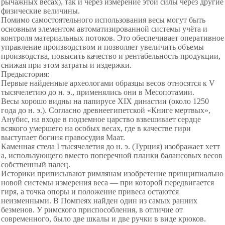
рычажных весах), так и через измерение этой силы через другие
физические величины.
Помимо самостоятельного использования весы могут быть
основным элементом автоматизированной системы учёта и
контроля материальных потоков. Это обеспечивает оперативное
управление производством и позволяет увеличить объемы
производства, повысить качество и рентабельность продукции,
снижая при этом затраты и издержки.
Предыстория:
Первые найденные археологами образцы весов относятся к V
тысячелетию до н. э., применялись они в Месопотамии.
Весы хорошо видны на папирусе ХIX династии (около 1250
года до н. э.). Согласно древнеегипетской «Книге мертвых»,
Анубис, на входе в подземное царство взвешивает сердце
всякого умершего на особых весах, где в качестве гири
выступает богиня правосудия Маат.
Каменная стела I тысячелетия до н. э. (Турция) изображает хетт
а, использующего вместо поперечной планки балансовых весов
собственный палец.
Историки приписывают римлянам изобретение принципиально
новой системы измерения веса — при которой передвигается
гиря, а точка опоры и положение привеса остаются
неизменными. В Помпеях найден один из самых ранних
безменов. У римского приспособления, в отличие от
современного, было две шкалы и две ручки в виде крюков.