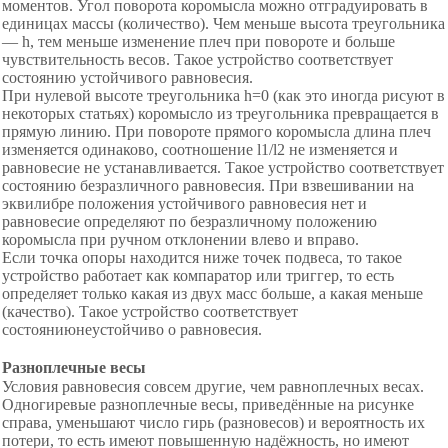
моментов. Угол поворота коромысла можно отградуировать в
единицах массы (количество). Чем меньше высота треугольника
— h, тем меньше изменение плеч при повороте и больше
чувствительность весов. Такое устройство соответствует
состоянию устойчивого равновесия.
При нулевой высоте треугольника h=0 (как это иногда рисуют в
некоторых статьях) коромысло из треугольника превращается в
прямую линию. При повороте прямого коромысла длина плеч
изменяется одинаково, соотношение l1/l2 не изменяется и
равновесие не устанавливается. Такое устройство соответствует
состоянию безразличного равновесия. При взвешивании на
эквилибре положения устойчивого равновесия нет и
равновесие определяют по безразличному положению
коромысла при ручном отклонении влево и вправо.
Если точка опоры находится ниже точек подвеса, то такое
устройство работает как компаратор или триггер, то есть
определяет только какая из двух масс больше, а какая меньше
(качество). Такое устройство соответствует
состояниюнеустойчиво о равновесия.
Разноплечные весы
Условия равновесия совсем другие, чем равноплечных весах.
Одногиревые разноплечные весы, приведённые на рисунке
справа, уменьшают число гирь (разновесов) и вероятность их
потери, то есть имеют повышенную надёжность, но имеют