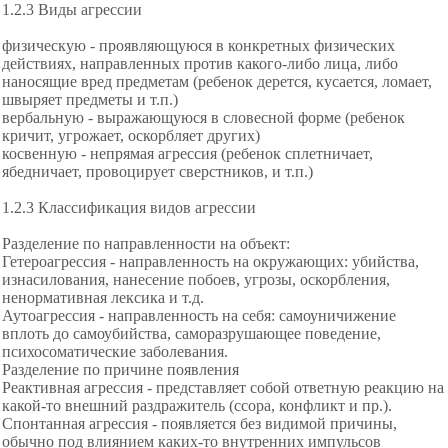
1.2.3 Виды агрессии
физическую - проявляющуюся в конкретных физических
действиях, направленных против какого-либо лица, либо
наносящие вред предметам (ребенок дерется, кусается, ломает,
швыряет предметы и т.п.)
вербальную - выражающуюся в словесной форме (ребенок
кричит, угрожает, оскорбляет других)
косвенную - непрямая агрессия (ребенок сплетничает,
ябедничает, провоцирует сверстников, и т.п.)
1.2.3 Классификация видов агрессии
Разделение по направленности на объект:
Гетероагрессия - направленность на окружающих: убийства,
изнасилования, нанесение побоев, угрозы, оскорбления,
ненормативная лексика и т.д.
Аутоагрессия - направленность на себя: самоуничижение
вплоть до самоубийства, саморазрушающее поведение,
психосоматические заболевания.
Разделение по причине появления
Реактивная агрессия - представляет собой ответную реакцию на
какой-то внешний раздражитель (ссора, конфликт и пр.).
Спонтанная агрессия - появляется без видимой причины,
обычно под влиянием каких-то внутренних импульсов