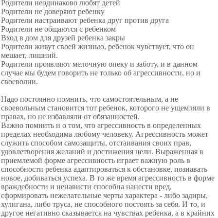
Родители неодинаково любят детей
Родители не доверяют ребенку
Родители настраивают ребенка друг против друга
Родители не общаются с ребенком
Вход в дом для друзей ребенка закры
Родители живут своей жизнью, ребенок чувствует, что он
мешает, лишний.
Родители проявляют мелочную опеку и заботу, и в данном
случае мы будем говорить не только об агрессивности, но и
своеволии.
Надо постоянно помнить, что самостоятельным, а не
своевольным становится тот ребенок, которого не ущемляли в
правах, но не избавляли от обязанностей.
Важно помнить и о том, что агрессивность в определенных
пределах необходима любому человеку. Агрессивность может
служить способом самозащиты, отстаивания своих прав,
удовлетворения желаний и достижения цели. Выраженная в
приемлемой форме агрессивность играет важную роль в
способности ребенка адаптироваться к обстановке, познавать
новое, добиваться успеха. В то же время агрессивность в форме
враждебности и ненависти способна нанести вред,
сформировать нежелательные черты характера - либо задиры,
хулигана, либо труса, не способного постоять за себя. И то, и
другое негативно сказывается на чувствах ребенка, а в крайних