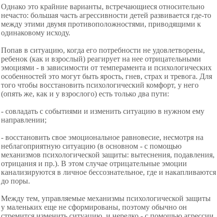
Однако это крайние варианты, встречающиеся относительно
нечасто: большая часть агрессивности детей развивается где-то
между этими двумя противоположностями, приводящими к
одинаковому исходу.
Попав в ситуацию, когда его потребности не удовлетворены,
ребенок (как и взрослый) реагирует на нее отрицательными
эмоциями - в зависимости от темперамента и психологических
особенностей это могут быть ярость, гнев, страх и тревога. Для
того чтобы восстановить психологический комфорт, у него
(опять же, как и у взрослого) есть только два пути:
- совладать с событиями и изменить ситуацию в нужном ему
направлении;
- восстановить свое эмоциональное равновесие, несмотря на
неблагоприятную ситуацию (в основном - с помощью
механизмов психологической защиты: вытеснения, подавления,
отрицания и пр.). В этом случае отрицательные эмоции
канализируются в личное бессознательное, где и накапливаются
до поры.
Между тем, управляемые механизмы психологической защиты
у маленьких еще не сформированы, поэтому обычно он
стремится изменить ситуацию, и нередко - с помощью агрессии.