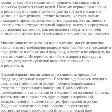
являются одним из механизмов привлечения внимания и
способом добиться своих целей. Поэтому первые проявления
агрессивности видны у ребенка уже на третьем месяце его
жизни: он бьет ручками, стучит ножками, хватает любые
лежащие в пределах досягаемости предметы. Эта активность
носит чисто инструментальный характер, выступая средством
достижения желаемого, как возможность обратить на себя
внимание и избавиться от чего-либо неприятного, мешающего.
Многое зависит от реакции взрослых: они могут мгновенно
выполнять все требования родного чада (особенно тревожные и
неуверенные в себе мамы и бабушки), а могут и не обращать на
него внимания. Интересно, что обе эти дороги приведут к
одному результату - ребенок вырастет чрезвычайно
агрессивным.
Первый вариант воспитания агрессивности: чрезмерно
предупредительные родители. Постоянно добиваясь нужного
результата с помощью агрессии, ребенок вырабатывает
стереотип агрессивного поведения. При малейшем
промедлении в выполнении его желаний он начинает кричать,
топать ногами и проявлять другие формы вербальной,
экспрессивной и, вполне вероятно, физической агрессии.
Подобное развитие событий особенно вероятно при
соответствующей врожденной физиологической базе