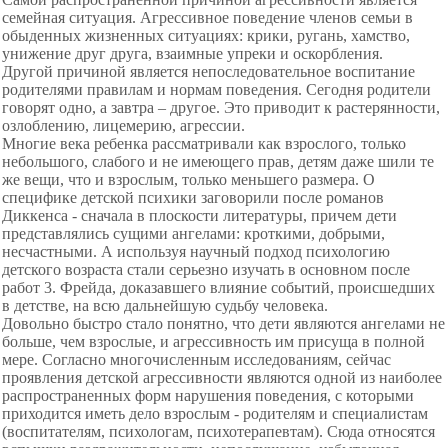
семейная ситуация. Агрессивное поведение членов семьи в
обыденных жизненных ситуациях: крики, ругань, хамство,
унижение друг друга, взаимные упреки и оскорбления.
Другой причиной является непоследовательное воспитание
родителями правилам и нормам поведения. Сегодня родители
говорят одно, а завтра – другое. Это приводит к растерянности,
озлоблению, лицемерию, агрессии.
Многие века ребенка рассматривали как взрослого, только
небольшого, слабого и не имеющего прав, детям даже шили те
же вещи, что и взрослым, только меньшего размера. О
специфике детской психики заговорили после романов
Диккенса - сначала в плоскости литературы, причем дети
представлялись сущими ангелами: кроткими, добрыми,
несчастными. А используя научный подход психологию
детского возраста стали серьезно изучать в основном после
работ 3. Фрейда, доказавшего влияние событий, происшедших
в детстве, на всю дальнейшую судьбу человека.
Довольно быстро стало понятно, что дети являются ангелами не
больше, чем взрослые, и агрессивность им присуща в полной
мере. Согласно многочисленным исследованиям, сейчас
проявления детской агрессивности являются одной из наиболее
распространенных форм нарушения поведения, с которыми
приходится иметь дело взрослым - родителям и специалистам
(воспитателям, психологам, психотерапевтам). Сюда относятся