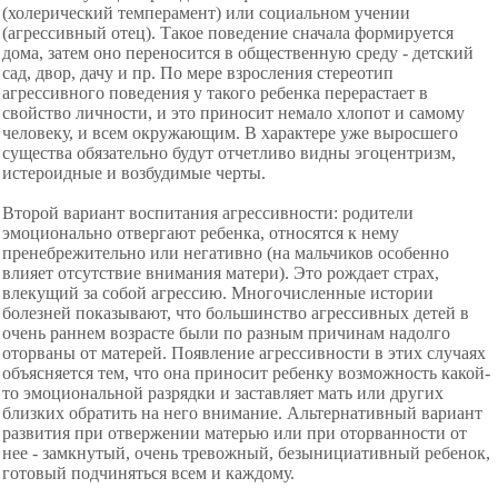
(холерический темперамент) или социальном учении
(агрессивный отец). Такое поведение сначала формируется
дома, затем оно переносится в общественную среду - детский
сад, двор, дачу и пр. По мере взросления стереотип
агрессивного поведения у такого ребенка перерастает в
свойство личности, и это приносит немало хлопот и самому
человеку, и всем окружающим. В характере уже выросшего
существа обязательно будут отчетливо видны эгоцентризм,
истероидные и возбудимые черты.
Второй вариант воспитания агрессивности: родители
эмоционально отвергают ребенка, относятся к нему
пренебрежительно или негативно (на мальчиков особенно
влияет отсутствие внимания матери). Это рождает страх,
влекущий за собой агрессию. Многочисленные истории
болезней показывают, что большинство агрессивных детей в
очень раннем возрасте были по разным причинам надолго
оторваны от матерей. Появление агрессивности в этих случаях
объясняется тем, что она приносит ребенку возможность какой-
то эмоциональной разрядки и заставляет мать или других
близких обратить на него внимание. Альтернативный вариант
развития при отвержении матерью или при оторванности от
нее - замкнутый, очень тревожный, безынициативный ребенок,
готовый подчиняться всем и каждому.