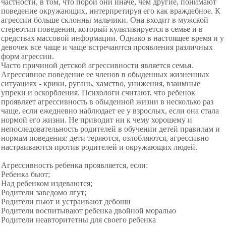
частности, в том, что порой они иначе, чем другие, понимают
поведение окружающих, интерпретируя его как враждебное. К
агрессии больше склонны мальчики. Она входит в мужской
стереотип поведения, который культивируется в семье и в
средствах массовой информации. Однако в настоящее время и у
девочек все чаще и чаще встречаются проявления различных
форм агрессии.
Часто причиной детской агрессивности является семья.
Агрессивное поведение ее членов в обыденных жизненных
ситуациях - крики, ругань, хамство, унижения, взаимные
упреки и оскорбления. Психологи считают, что ребенок
проявляет агрессивность в обыденной жизни в несколько раз
чаще, если ежедневно наблюдает ее у взрослых, если она стала
нормой его жизни. Не приводит ни к чему хорошему и
непоследовательность родителей в обучении детей правилам и
нормам поведения: дети теряются, озлобляются, агрессивно
настраиваются против родителей и окружающих людей.
Агрессивность ребенка проявляется, если:
Ребенка бьют;
Над ребенком издеваются;
Родители заведомо лгут;
Родители пьют и устраивают дебоши
Родители воспитывают ребенка двойной моралью
Родители неавторитетны для своего ребенка