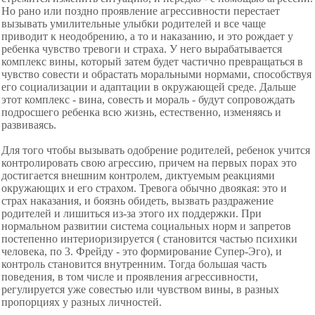
Но рано или поздно проявление агрессивности перестает
вызывать умилительные улыбки родителей и все чаще
приводит к неодобрению, а то и наказанию, и это рождает у
ребенка чувство тревоги и страха. У него вырабатывается
комплекс вины, который затем будет частично превращаться в
чувство совести и обрастать моральными нормами, способствуя
его социализации и адаптации в окружающей среде. Дальше
этот комплекс - вина, совесть и мораль - будут сопровождать
подросшего ребенка всю жизнь, естественно, изменяясь и
развиваясь.
Для того чтобы вызывать одобрение родителей, ребенок учится
контролировать свою агрессию, причем на первых порах это
достигается внешним контролем, диктуемым реакциями
окружающих и его страхом. Тревога обычно двоякая: это и
страх наказания, и боязнь обидеть, вызвать раздражение
родителей и лишиться из-за этого их поддержки. При
нормальном развитии система социальных норм и запретов
постепенно интериоризируется ( становится частью психики
человека, по 3. Фрейду - это формирование Супер-Эго), и
контроль становится внутренним. Тогда большая часть
поведения, в том числе и проявления агрессивности,
регулируется уже совестью или чувством вины, в разных
пропорциях у разных личностей.