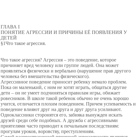
ГЛАВА I
ПОНЯТИЕ АГРЕССИИ И ПРИЧИНЫ ЕЁ ПОЯВЛЕНИЯ У
ДЕТЕЙ
§1Что такое агрессия.
Что такое агрессия? Агрессия – это поведение, которое
причиняет вред человеку или группе людей. Она может
проявляться физически и вербально (нарушение прав другого
человека без вмешательства физического).
Агрессивное поведение приносит ребенку немало проблем.
Пока он маленький, с ним не хотят играть, общаться другие
дети – он не умеет подчиняться правилам игры, обижает
ровесников. В школе такой ребенок обычно не очень хорошо
учится, отличается плохим поведением. Причем успеваемость и
поведение влияют друг на друга и друг друга усиливают.
Одноклассники сторонятся его, забияка вынужден искать
друзей среди себе подобных. А дружба с агрессивными
приятелями часто приводит к печальным последствиям:
прогулам уроков, воровству, преступлениям.
Самой распространенной причиной агрессивности является