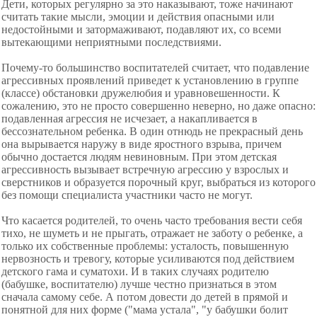
Дети, которых регулярно за это наказывают, тоже начинают
считать такие мысли, эмоции и действия опасными или
недостойными и затормаживают, подавляют их, со всеми
вытекающими неприятными последствиями.
Почему-то большинство воспитателей считает, что подавление
агрессивных проявлений приведет к установлению в группе
(классе) обстановки дружелюбия и уравновешенности. К
сожалению, это не просто совершенно неверно, но даже опасно:
подавленная агрессия не исчезает, а накапливается в
бессознательном ребенка. В один отнюдь не прекрасный день
она вырывается наружу в виде яростного взрыва, причем
обычно достается людям невиновным. При этом детская
агрессивность вызывает встречную агрессию у взрослых и
сверстников и образуется порочный круг, выбраться из которого
без помощи специалиста участники часто не могут.
Что касается родителей, то очень часто требования вести себя
тихо, не шуметь и не прыгать, отражает не заботу о ребенке, а
только их собственные проблемы: усталость, повышенную
нервозность и тревогу, которые усиливаются под действием
детского гама и суматохи. И в таких случаях родителю
(бабушке, воспитателю) лучше честно признаться в этом
сначала самому себе. А потом довести до детей в прямой и
понятной для них форме ("мама устала", "у бабушки болит