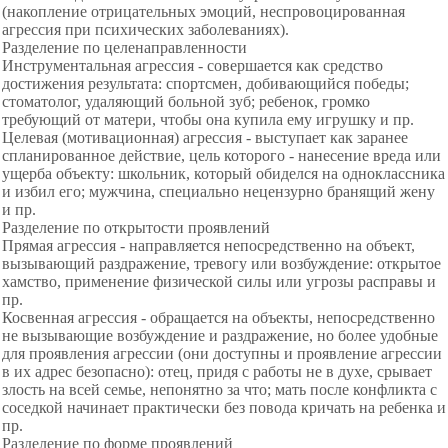
(накопление отрицательных эмоций, неспровоцированная
агрессия при психических заболеваниях).
Разделение по целенаправленности
Инструментальная агрессия - совершается как средство
достижения результата: спортсмен, добивающийся победы;
стоматолог, удаляющий больной зуб; ребенок, громко
требующий от матери, чтобы она купила ему игрушку и пр.
Целевая (мотивационная) агрессия - выступает как заранее
спланированное действие, цель которого - нанесение вреда или
ущерба объекту: школьник, который обиделся на одноклассника
и избил его; мужчина, специально нецензурно бранящий жену
и пр.
Разделение по открытости проявлений
Прямая агрессия - направляется непосредственно на объект,
вызывающий раздражение, тревогу или возбуждение: открытое
хамство, применение физической силы или угрозы расправы и
пр.
Косвенная агрессия - обращается на объекты, непосредственно
не вызывающие возбуждение и раздражение, но более удобные
для проявления агрессии (они доступны и проявление агрессии
в их адрес безопасно): отец, придя с работы не в духе, срывает
злость на всей семье, непонятно за что; мать после конфликта с
соседкой начинает практически без повода кричать на ребенка и
пр.
Разделение по форме проявлений