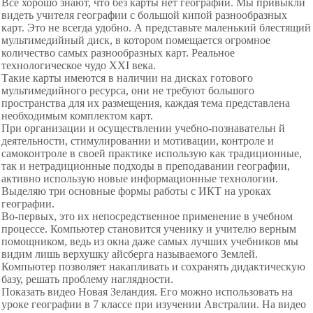
Все хорошо знают, что без карты нет географии. Мы привыкли
видеть учителя географии с большой кипой разнообразных
карт. Это не всегда удобно. А представьте маленький блестящий
мультимедийный диск, в котором помещается огромное
количество самых разнообразных карт. Реальное
технологическое чудо XXI века.
Такие карты имеются в наличии на дисках готового
мультимедийного ресурса, они не требуют большого
пространства для их размещения, каждая тема представлена
необходимым комплектом карт.
При организации и осуществлении учебно-познавательн й
деятельности, стимулировании и мотивации, контроле и
самоконтроле в своей практике использую как традиционные,
так и нетрадиционные подходы в преподавании географии,
активно использую новые информационные технологии.
Выделяю три основные формы работы с ИКТ на уроках
географии.
Во-первых, это их непосредственное применение в учебном
процессе. Компьютер становится ученику и учителю верным
помощником, ведь из окна даже самых лучших учебников мы
видим лишь верхушку айсберга называемого Землей.
Компьютер позволяет накапливать и сохранять дидактическую
базу, решать проблему наглядности.
Показать видео Новая Зеландия. Его можно использовать на
уроке географии в 7 классе при изучении Австралии. На видео