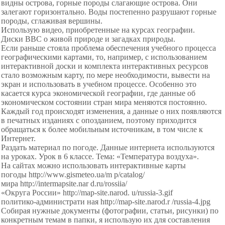
видны острова, горные породы слагающие острова. Они
залегают горизонтально. Воды постепенно разрушают горные
породы, сглаживая вершины.
Использую видео, приобретенные на курсах географии.
Диски ВВС о живой природе и загадках природы.
Если раньше стояла проблема обеспечения учебного процесса
географическими картами, то, например, с использованием
интерактивной доски и комплекта интерактивных ресурсов
стало возможным карту, по мере необходимости, вывести на
экран и использовать в учебном процессе. Особенно это
касается курса экономической географии, где данные об
экономическом состоянии стран мира меняются постоянно.
Каждый год происходят изменения, а данные о них появляются
в печатных изданиях с опозданием, поэтому приходится
обращаться к более мобильным источникам, в том числе к
Интернет.
Раздать материал по погоде. Данные интернета используются
на уроках. Урок в 6 классе. Тема: «Температура воздуха».
На сайтах можно использовать интерактивные карты
погоды http://www.gismeteo.ua/m p/
catalog/
мира http://intermapsite.nar d.ru/
rossiia/
«Округа России» http://map-site.narod. u/
russia-3.gif
политико-администрати ная http://map-site.narod.r /
russia-4.jpg
Собирая нужные документы (фотографии, статьи, рисунки) по
конкретным темам в папки, я использую их для составления