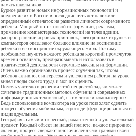
память школьников.
Бурное развитие новых информационных технологий и
внедрение их в России в последние пять лет наложили
определенный отпечаток на развитие личности современного
ребенка. Мощный поток новой информации, рекламы,
применение компьютерных технологий на телевидении,
распространение игровых приставок, электронных игрушек и
компьютеров оказывают большое влияние на воспитание
ребенка и его восприятие окружающего мира. Поэтому
необходимо научить каждого ребенка за короткий промежуток
времени осваивать, преобразовывать и использовать в
практической деятельности огромные массивы информации.
Очень важно организовать процесс обучения так, чтобы
ребенок активно, с интересом и увлечением работал на уроке,
видел плоды своего труда и мог их оценить.
Помочь учителю в решении этой непростой задачи может
сочетание традиционных методов обучения и современных
информационных технологий, в том числе и компьютерных.
Ведь использование компьютера на уроке позволяет сделать
процесс обучения мобильным, строго дифференцированным и
индивидуальным.
География - самый интересный, романтичный и увлекательный
предмет. Каждый объект на нашей планете, каждое природное
явление, процесс сверкают многочисленными гранями своей
глубинной сущности. Увидеть их на уроках географии