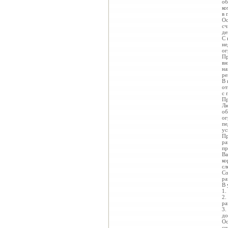
об
ко
в 
Ос
сч
де
С 
не
ог
Пр
вн
на
ре
В 
от
с 
Пр
Лю
об
ог
пе
ус
Пр
ра
пр
Ва
ко
сл
Со
ра
В 
1.
2.
ра
3.
до
Ос
си