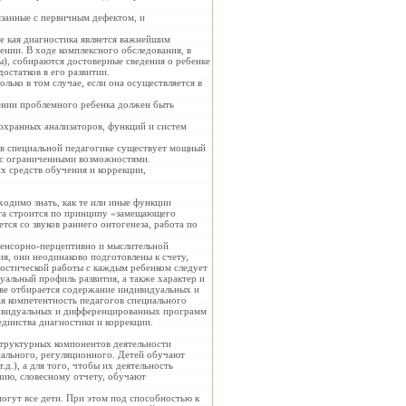
язанные с первичным дефектом, и
е кая диагностика является важнейшим
нии. В ходе комплексного обследования, в
ы), собираются достоверные сведения о ребенке
статков в его развитии.
лько в том случае, если она осуществляется в
ении проблемного ребенка должен быть
охранных анализаторов, функций и систем
 в специальной педагогике существует мощный
 с ограниченными возможностями.
х средств обучения и коррекции,
ходимо знать, как те или иные функции
ота строится по принципу «замещающего
ся со звуков раннего онтогенеза, работа по
 сенсорно-перцептивно и мыслительной
я, они неодинаково подготовлены к счету,
остической работы с каждым ребенком следует
уальный профиль развития, а также характер и
ове отбирается содержание индивидуальных и
я компетентность педагогов специального
ндивидуальных и дифференцированных программ
динства диагностики и коррекции.
структурных компонентов деятельности
нального, регуляционного. Детей обучают
д.), а для того, чтобы их деятельность
нию, словесному отчету, обучают
могут все дети. При этом под способностью к