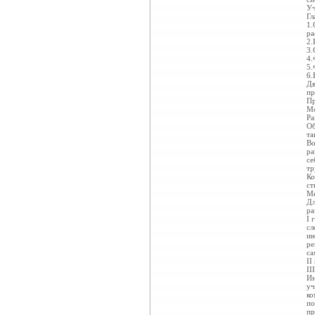
Уч
Гл
1.
ра
2.
3.
4.
5.
6.
Дв
пр
Пр
Мо
Ра
Об
та
Во
ра
се
тр
Ко
ст
Ме
Дл
ра
I 
сл
ин
ре
са
II
II
Ин
уч
ко
по
пр