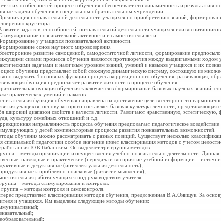
ет этих особенностей процесса обучения обеспечивает его динамичность и результативнос
авные задачи обучения в специальном образовательном учреждении:
Организация познавательной деятельности учащихся по приобретению знаний, формирован
сширению кругозора.
Развитие задатков, способностей, познавательной деятельности
учащихся или воспитанников
Стимулирование познавательной активности и самостоятельности.
Формирование у учащихся познавательной активности.
Формирование основ научного мировоззрения.
Всестороннее развитие самоценной, самодостаточной личности, формирование предпосылок
ижущими силами процесса обучения являются противоречия между выдвигаемыми ходом у
актическими задачами и наличным уровнем знаний, умений и навыков учащихся и их позн
оцесс обучения представляет собой сложную динамическую систему, состоящую из множес
жно выделить 4 основных функции процесса коррекционного обучения: развивающая, образ
звивающая функция предполагает развитие личности в процессе обучения.
разовательная функция обучения заключается в формировании базовых научных знаний, с
кже практических умений и навыков.
спитательная функция обучения направлена на достижение цели всестороннего гармоничн
звития учащихся, основу которого составляет базовая культура личности, представляющая
бя широкий диапазон свойств и качеств личности. Различают нравственную, эстетическую, 
уда, культуру семейных отношений и т.д.
ррекционная направленность процесса обучения предполагает педагогическое воздействие
имулирующих у детей компенсаторные процессы развития познавательных возможностей.
тоды обучения можно рассматривать с разных позиций. Существует несколько классифика
я специальной педагогики особое значение имеет классификация методов с учетом целостн
зработанная Ю.К.Бабанским. Он выделяет три группы методов.
группа – методы организации и осуществления учебно-познавательно деятельности. Данная 
овесные, наглядные и практические (передача и восприятие учебной информации – источник
дуктивные и дедуктивные (интеллектуальная деятельность);
продуктивные и проблемно-поисковые (развитие мышления);
мостоятельная работа учащихся под руководством учителя
 группа – методы стимулирования и контроля.
I группа – методы контроля и самоконтроля.
терес представляет классификация методов обучения, предложенная В.А.Онищук. За основу
ителя и учащихся. Им выделены следующие методы обучения:
ммуникативный;
знавательный;
еобразовательный;