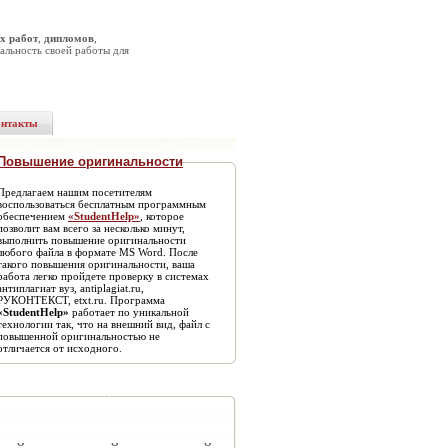
х работ
,
дипломов
,
альность своей работы для
онтакты
Повышение оригинальности
Предлагаем нашим посетителям
воспользоваться бесплатным программным
обеспечением
«StudentHelp»
, которое
позволит вам всего за несколько минут,
выполнить повышение оригинальности
любого файла в формате MS Word. После
такого повышения оригинальности, ваша
работа легко пройдете проверку в системах
антиплагиат вуз, antiplagiat.ru,
РУКОНТЕКСТ, etxt.ru. Программа
«StudentHelp»
работает по уникальной
технологии так, что на внешний вид, файл с
повышенной оригинальностью не
отличается от исходного.