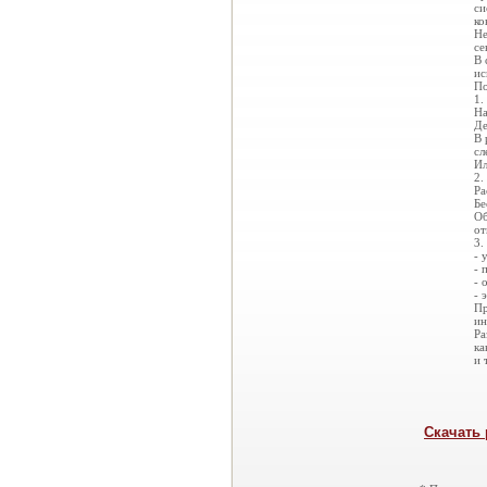
си
ко
Не
се
В 
ис
По
1.
На
Де
В 
сл
Ил
2.
Ра
Бе
Об
от
3.
- 
- 
- 
- 
Пр
ин
Ра
ка
и т
Скачать 