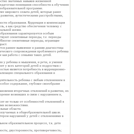
остно значимых навыков жизненной
педагогики понимания способности к обучению
щеобразовательной программе.
ее широкого охвата детей, которые ранее
развитии, аутистическими расстройствами,
ости образования. Коррекция и компенсация
ль, а как средство обеспечения человеку с
иальной жизни.
образования характеризуется особым
ствуют сензитивные периоды, т.е. периоды
. Многие сензитивные периоды, играющие
раст.
ся раннее выявление и ранняя диагностика
ического сопровождения проблемного ребенка
 кая работа с семьями таких детей.
и у ребенка и мышления, и речи, и умения
т у всех категорий детей и подростков с
стью является потребность в коррекционно-
ализации специального образования и
еятельность ребенка с любым отклонением в
особое содержание, глубокое своеобразие
новения вторичных отклонений в развитии, их
орение возникших в связи с нарушением и,
ит не только от особенностей отклонений в
ными возможностями.
льные области.
 изучаемых в общеобразовательной школе.
тером нарушений у детей с отклонениями в
ном образовательном процессе, т.к. дети
ость; двусторонность; противоречивость;