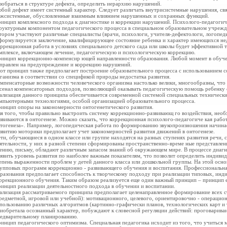
зобраться в структуре дефекта, определить иерархию нарушений.
бой дефект имеет системный характер. Следует различать внутрисистемные нарушения, св
жсистемные, обусловленные взаимным влиянием нарушенных и сохранных функций.
инцип комплексного подхода к диагностике и коррекции нарушений. Психолого-педагогич
руктурным компонентом педагогического процесса в специальном образовательном учрежде
тором участвуют различные специалисты (врачи, психологи, учителя-дефектологи, логопед
формулируется заключение, квалифицирующее состояние ребенка и характер имеющихся недо
ррекционная работа в условиях специального детского сада или школы будет эффективной то
мплексе, включающем лечение, педагогическую и психологическую коррекцию.
инцип коррекционно-компенсир ющей направленности образования. Любой момент в обуч
правлен на предупреждение и коррекцию нарушений.
от принцип также предполагает построение образовательного процесса с использованием с
ганизма в соответствии со спецификой природы недостатка развития.
мпенсаторные возможности человеческого организма настолько велики, многообразны, что
сенал компенсаторных подходов, позволяющий оказывать педагогическую помощь ребенку
ализация данного принципа обеспечивается современной системой специальных технически
мпьютерными технологиями, особой организацией образовательного процесса.
инцип опоры на закономерности онтогенетического развития.
я того, чтобы правильно выстроить систему коррекционно-развивающ го воздействия, необ
звиваются в онтогенезе. Можно сказать, что коррекционная психолого-педагогиче кая раб
тогенеза». Например, логопедическая работа по формированию звукопроизношения начинает
звитию моторики предполагает учет закономерностей развития движений в онтогенезе.
ти, обучающиеся в одном классе или группе находятся на разных ступенях развития речи,
ятельности, у них в разной степени сформированы пространственно-време ные представлени
ению, письму, обладают различным запасом знаний об окружающем мире. В процессе диагн
явить уровень развития по наиболее важным показателям, что позволит определить индивид
епень выраженности проблем у детей данного класса или дошкольной группы. На этой осн
упповых программ коррекционно - развивающего обучения и воспитания. Профессиональна
разования предполагает способность к творческому подходу при реализации типовых, и
ррекционного обучения. Таким образом реализуется еще один важный принцип – принцип е
инцип реализации деятельностного подхода в обучении и воспитании.
ализация рассматриваемого принципа предполагает целенаправленное формирование всех 
редметной, игровой или учебной): мотивационного, целевого, ориентировочно - операцио
пользованию различных алгоритмов (картинно-графически планов, технологических карт и т.
иобретала осознанный характер, побуждают к словесной регуляции действий: проговарива
едварительному планированию.
инцип педагогического оптимизма. Специальная педагогика исходит из того, что учиться 