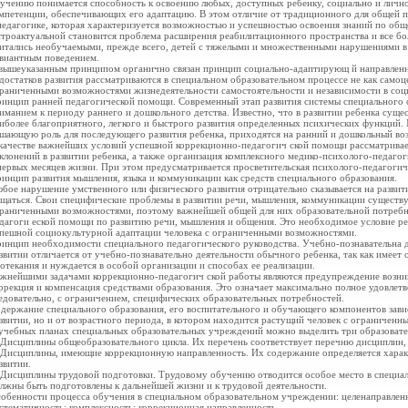
учению понимается способность к освоению любых, доступных ребенку, социально и личн
мпетенции, обеспечивающих его адаптацию. В этом отличие от традиционного для общей 
педагогике, которая характеризуется возможностью и успешностью освоения знаний по об
троактуальной становится проблема расширения реабилитационного пространства и все бол
итались необучаемыми, прежде всего, детей с тяжелыми и множественными нарушениями в 
виантным поведением.
вышеуказанным принципом органично связан принцип социально-адаптирующ й направленн
достатков развития рассматриваются в специальном образовательном процессе не как самоце
раниченными возможностями жизнедеятельности самостоятельности и независимости в соц
инцип ранней педагогической помощи. Современный этап развития системы специального 
иманием к периоду раннего и дошкольного детства. Известно, что в развитии ребенка суще
иболее благоприятного, легкого и быстрого развития определенных психических функций
шающую роль для последующего развития ребенка, приходятся на ранний и дошкольный воз
качестве важнейших условий успешной коррекционно-педагогич ской помощи рассматривает
клонений в развитии ребенка, а также организация комплексного медико-психолого-
педагог
первых месяцев жизни. При этом предусматривается просветительская психолого-педагогиче
инцип развития мышления, языка и коммуникации как средств специального образования.
бое нарушение умственного или физического развития отрицательно сказывается на развити
щаться. Свои специфические проблемы в развитии речи, мышления, коммуникации существую
раниченными возможностями, поэтому важнейшей общей для них образовательной потребно
дагоги еской помощи по развитию речи, мышления и общения. Это необходимое условие ре
пешной социокультурной адаптации человека с ограниченными возможностями.
инцип необходимости специального педагогического руководства. Учебно-познавательна д
звитии отличается от учебно-познавательно деятельности обычного ребенка, так как имеет 
отекания и нуждается в особой организации и способах ее реализации.
жнейшими задачами коррекционно-педагогич ской работы являются предупреждение возник
ррекция и компенсация средствами образования. Это означает максимально полное удовлетв
едовательно, с ограничением, специфических образовательных потребностей.
держание специального образования, его воспитательного и обучающего компонентов завис
звитии, но и от возрастного периода, в котором находится растущий человек с ограничен
учебных планах специальных образовательных учреждений можно выделить три образовате
 Дисциплины общеобразовательного цикла. Их перечень соответствует перечню дисциплин,
 Дисциплины, имеющие коррекционную направленность. Их содержание определяется харак
звитии.
 Дисциплины трудовой подготовки. Трудовому обучению отводится особое место в специаль
лжны быть подготовлены к дальнейшей жизни и к трудовой деятельности.
обенности процесса обучения в специальном образовательном учреждении: целенаправленн
стематичность; комплексность; коррекционная направленность.