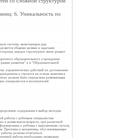
тей со сложной структурой
раниц: 6. Уникальность по
стную систему, включающую ряд
еделяется общими целями и задачами
 стороны, каждое структурное звено решает
кретного образовательного учреждения
рамме развития” и в “Образовательной
ему управленческих действий по достижению
реждением и строится на основе комплекса
нтах должна быть определена развивающая
ии специалистов и воспитателей
определение содержания и выбор методик
ой работы с ребенком специалистам
но в дошкольном возрасте, при различной
сформирована у ребенка с нарушенным слухом,
ития. Причины и механизмы, обусловливающие
й работы должны отличаться.
кционной работы необходимо правильно