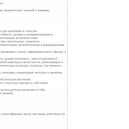
ть.
ию практических умений и навыков,
.
 для адаптации в социуме.
чебного процесса познавательными и
авательными возможностями.
тва структурных элементов.
овательная, воспитательная и коррекционная.
оставляющих основу информационного фонда, а
ого (разностороннего, многостороннего)
 собой некоторую целостность, включающую в
физическую культуру, культуру умственного
 с помощью специальных методов и приемов,
ций методов обучения:
ого подхода к процессу обучения,
группа методов включает в себя:
 знаний);
 классификации автор взял виды деятельности