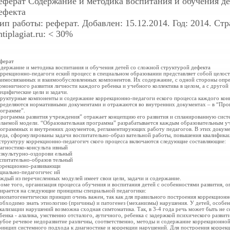
еферат
Содержание и методика воспитания и обучения де
ефекта
ип работы: реферат. Добавлен: 15.12.2014. Год: 2014. Ст
ntiplagiat.ru: < 30%
ферат
держание и методика воспитания и обучения детей со сложной структурой дефекта
ррекционно-педагоги еский процесс в специальном образовании представляет собой цело
аимосвязанных и взаимообусловленных компонентов. Их содержание, с одной стороны опр
рмоничного развития личности каждого ребенка и учебного коллектива в целом, а с другой
ецифические цели и задачи.
руктурные компоненты и содержание коррекционно-педагоги еского процесса каждого кон
ределяются нормативными документами и отражаются во внутренних документах – в “Прог
ограмме”.
рограмма развития учреждения” отражает концепцию его развития и спланированную сист
лаемой модели. “Образовательная программа” разрабатывается каждым образовательным уч
ограммных и внутренних документов, регламентирующих работу педагогов. В этих докуме
еда, сформулированы задачи воспитательно-образ вательной работы, повышения квалификац
структуру коррекционно-педагогич ского процесса включаются следующие составляющие:
агностико-консульта ивный
зкультурно-оздорови ельный
спитательно-образов тельный
ррекционно-развивающи
циально-педагогичес ий
ждый из перечисленных модулей имеет свои цели, задачи и содержание.
оме того, организация процесса обучения и воспитания детей с особенностями развития, 
ирается на следующие принципы специальной педагогики:
иопатогенетически принцип очень важен, так как для правильного построения коррекционн
обходимо знать этиологию (причины) и патогенез (механизмы) нарушения. У детей, особен
кализации нарушений возможна сходная симтоматика. Так, в 3-4 года речь может быть не 
бенка - алалика, умственно отсталого, аутичного, ребенка с задержкой психического разв
убое речевое недоразвитие различны, соответственно, методы и содержание коррекционно
инцип системного подхода к диагностике и коррекции нарушений. Для построения корре