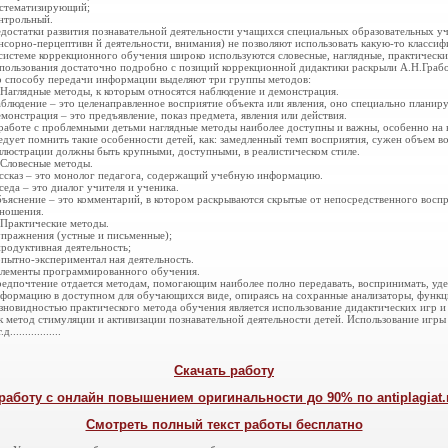
стематизирующий;
нтрольный.
достатки развития познавательной деятельности учащихся специальных образовательных у
нсорно-перцептивн й деятельности, внимания) не позволяют использовать какую-то класси
системе коррекционного обучения широко используются словесные, наглядные, практическ
пользования достаточно подробно с позиций коррекционной дидактики раскрыли А.Н.Грабор
 способу передачи информации выделяют три группы методов:
 Наглядные методы, к которым относятся наблюдение и демонстрация.
блюдение – это целенаправленное восприятие объекта или явления, оно специально планиру
монстрация – это предъявление, показ предмета, явления или действия.
работе с проблемными детьми наглядные методы наиболее доступны и важны, особенно на
едует помнить такие особенности детей, как: замедленный темп восприятия, сужен объем во
люстрации должны быть крупными, доступными, в реалистическом стиле.
 Словесные методы.
ссказ – это монолог педагога, содержащий учебную информацию.
седа – это диалог учителя и ученика.
ъяснение – это комментарий, в котором раскрываются скрытые от непосредственного воспр
ношения.
 Практические методы.
упражнения (устные и письменные);
продуктивная деятельность;
опытно-экспериментал ная деятельность.
элементы программированного обучения.
едпочтение отдается методам, помогающим наиболее полно передавать, воспринимать, уд
формацию в доступном для обучающихся виде, опираясь на сохранные анализаторы, функц
зновидностью практического метода обучения является использование дидактических игр 
к метод стимуляции и активизации познавательной деятельности детей. Использование игры 
.д.................
Скачать работу
работу с онлайн повышением оригинальности до 90% по antiplagiat.ru
Смотреть полный текст работы бесплатно