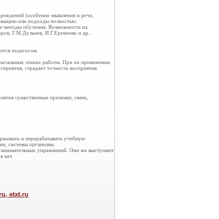
чреждений (особенно мышления и речи,
фикацию или подходы полностью.
ие методы обучения. Возможности их
ов, Г.М.Дульнев, И.Г.Еременко и др..
ется педагогом.
 начальных этапах работы. При их применении
сприятия, страдает точность восприятия.
иятия существенные признаки, связи,
ерживать и перерабатывать учебную
ии, системы организма.
и занимательных упражнений. Они же выступают
в кач
, etxt.ru