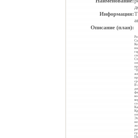
Наименование:
р
д
Информация:
Т
a
Описание (план):
Ре
Со
Ко
вз
га
сп
Ст
оп
пр
“П
же
пр
ср
В 
ди
фи
во
ко
со
Ка
Кр
оп
Эт
не
ло
ре
гр
Пр