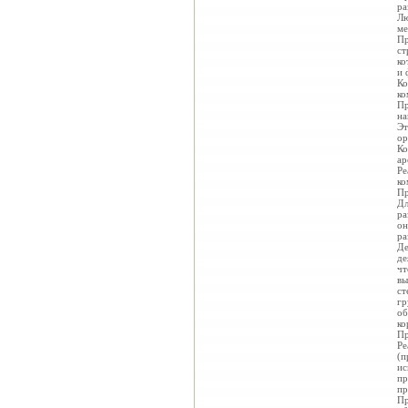
ра
Лю
ме
Пр
ст
ко
и 
Ко
ко
Пр
на
Эт
ор
Ко
ар
Ре
ко
Пр
Дл
ра
он
ра
Де
де
чт
вы
ст
гр
об
ко
Пр
Ре
(п
ис
пр
пр
Пр