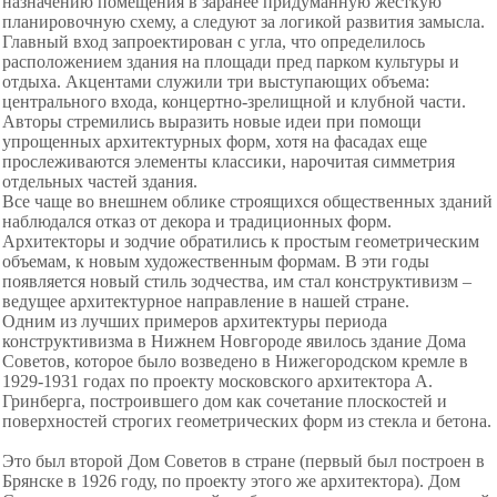
назначению помещения в заранее придуманную жесткую
планировочную схему, а следуют за логикой развития замысла.
Главный вход запроектирован с угла, что определилось
расположением здания на площади пред парком культуры и
отдыха. Акцентами служили три выступающих объема:
центрального входа, концертно-зрелищной и клубной части.
Авторы стремились выразить новые идеи при помощи
упрощенных архитектурных форм, хотя на фасадах еще
прослеживаются элементы классики, нарочитая симметрия
отдельных частей здания.
Все чаще во внешнем облике строящихся общественных зданий
наблюдался отказ от декора и традиционных форм.
Архитекторы и зодчие обратились к простым геометрическим
объемам, к новым художественным формам. В эти годы
появляется новый стиль зодчества, им стал конструктивизм –
ведущее архитектурное направление в нашей стране.
Одним из лучших примеров архитектуры периода
конструктивизма в Нижнем Новгороде явилось здание Дома
Советов, которое было возведено в Нижегородском кремле в
1929-1931 годах по проекту московского архитектора А.
Гринберга, построившего дом как сочетание плоскостей и
поверхностей строгих геометрических форм из стекла и бетона.
Это был второй Дом Советов в стране (первый был построен в
Брянске в 1926 году, по проекту этого же архитектора). Дом