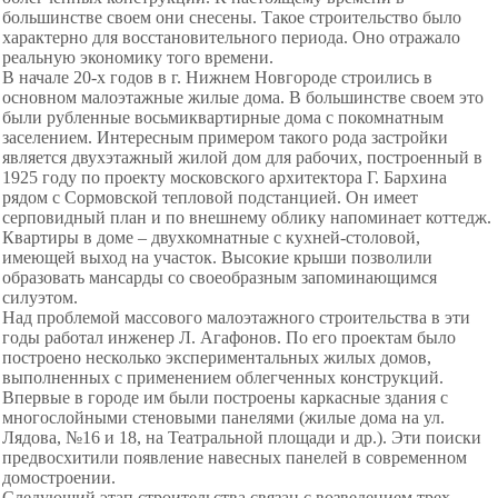
большинстве своем они снесены. Такое строительство было
характерно для восстановительного периода. Оно отражало
реальную экономику того времени.
В начале 20-х годов в г. Нижнем Новгороде строились в
основном малоэтажные жилые дома. В большинстве своем это
были рубленные восьмиквартирные дома с покомнатным
заселением. Интересным примером такого рода застройки
является двухэтажный жилой дом для рабочих, построенный в
1925 году по проекту московского архитектора Г. Бархина
рядом с Сормовской тепловой подстанцией. Он имеет
серповидный план и по внешнему облику напоминает коттедж.
Квартиры в доме – двухкомнатные с кухней-столовой,
имеющей выход на участок. Высокие крыши позволили
образовать мансарды со своеобразным запоминающимся
силуэтом.
Над проблемой массового малоэтажного строительства в эти
годы работал инженер Л. Агафонов. По его проектам было
построено несколько экспериментальных жилых домов,
выполненных с применением облегченных конструкций.
Впервые в городе им были построены каркасные здания с
многослойными стеновыми панелями (жилые дома на ул.
Лядова, №16 и 18, на Театральной площади и др.). Эти поиски
предвосхитили появление навесных панелей в современном
домостроении.
Следующий этап строительства связан с возведением трех-,