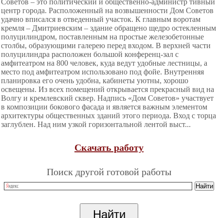
Советов – это политический и общественно-администр тивный
центр города. Расположенный на возвышенности Дом Советов
удачно вписался в отведенный участок. К главным воротам
кремля – Дмитриевским – здание обращено щедро остекленным
полуцилиндром, поставленным на простые железобетонные
столбы, образующими галерею перед входом. В верхней части
полуцилиндра расположен большой конференц-зал с
амфитеатром на 800 человек, куда ведут удобные лестницы, а
место под амфитеатром использовано под фойе. Внутренняя
планировка его очень удобна, кабинеты уютны, хорошо
освещены. Из всех помещений открывается прекрасный вид на
Волгу и кремлевский сквер. Надпись «Дом Советов» участвует
в композиции бокового фасада и является важным элементом
архитектуры общественных зданий этого периода. Вход с торца
заглублен. Над ним узкой горизонтальной лентой выст...
Скачать работу
Поиск другой готовой работы