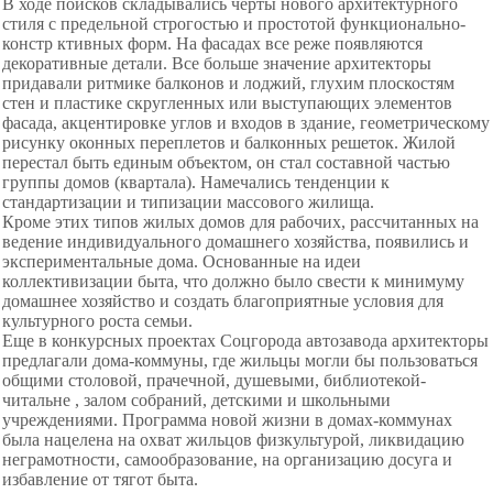
В ходе поисков складывались черты нового архитектурного
стиля с предельной строгостью и простотой функционально-
констр ктивных форм. На фасадах все реже появляются
декоративные детали. Все больше значение архитекторы
придавали ритмике балконов и лоджий, глухим плоскостям
стен и пластике скругленных или выступающих элементов
фасада, акцентировке углов и входов в здание, геометрическому
рисунку оконных переплетов и балконных решеток. Жилой
перестал быть единым объектом, он стал составной частью
группы домов (квартала). Намечались тенденции к
стандартизации и типизации массового жилища.
Кроме этих типов жилых домов для рабочих, рассчитанных на
ведение индивидуального домашнего хозяйства, появились и
экспериментальные дома. Основанные на идеи
коллективизации быта, что должно было свести к минимуму
домашнее хозяйство и создать благоприятные условия для
культурного роста семьи.
Еще в конкурсных проектах Соцгорода автозавода архитекторы
предлагали дома-коммуны, где жильцы могли бы пользоваться
общими столовой, прачечной, душевыми, библиотекой-
читальне , залом собраний, детскими и школьными
учреждениями. Программа новой жизни в домах-коммунах
была нацелена на охват жильцов физкультурой, ликвидацию
неграмотности, самообразование, на организацию досуга и
избавление от тягот быта.