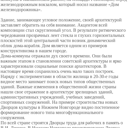
железнодорожным вокзалом, который носил название «Дом
железнодорожника».
Здание, занимающее угловое положение, своей архитектурой
заставляет обратить на себя внимание. Акцентом всей
композиции стал скругленный угол. В результате ритмического
чередования прозрачных лент стекла и глухих горизонтальных
плоскостей этой центральной части возник динамический
облик дома-корабля. Дом является одним из примеров
конструктивизма в нашем городе.
Дома-коммуны отражали дух своего времени. Они были
важным этапом в становлении советской архитектуры и ярко
характеризовали социальные поиски архитекторов. В
настоящее время сохранилось очень мало таких построек.
Наряду с экспериментами в области жилища в 20-30-е годы
видное место занимает поиск новых типов общественных
зданий. Важные изменения в общественной жизни страны
нашли свое отражение в архитектуре зрелищных зданий,
административных учреждений, учебных заведений,
спортивных сооружений. На примере строительства новых
Дворцов культуры в Нижнем Новгороде видно постепенное
формирование нового типа многофункционального
сооружения.
По всей стране строятся Дворцы труда для рабочих в память о
В.И. Ленине. В Нижнем Новгороде проектирование Дворца