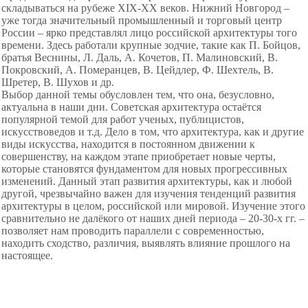
складываться на рубеже XIX-XX веков. Нижний Новгород –
уже тогда значительный промышленный и торговый центр
России – ярко представлял лицо российской архитектуры того
времени. Здесь работали крупные зодчие, такие как П. Бойцов,
братья Веснины, Л. Даль, А. Кочетов, П. Малиновский, В.
Покровский, А. Померанцев, В. Цейдлер, Ф. Шехтель, В.
Шретер, В. Шухов и др.
Выбор данной темы обусловлен тем, что она, безусловно,
актуальна в наши дни. Советская архитектура остаётся
популярной темой для работ ученых, публицистов,
искусствоведов и т.д. Дело в том, что архитектура, как и другие
виды искусства, находится в постоянном движении к
совершенству, на каждом этапе приобретает новые черты,
которые становятся фундаментом для новых прогрессивных
изменений. Данный этап развития архитектуры, как и любой
другой, чрезвычайно важен для изучения тенденций развития
архитектуры в целом, российской или мировой. Изучение этого
сравнительно не далёкого от наших дней периода – 20-30-х гг. –
позволяет нам проводить параллели с современностью,
находить сходство, различия, выявлять влияние прошлого на
настоящее.