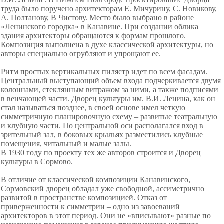
труда было поручено архитекторам Е. Мичурину, С. Новикову,
А. Полтанову, В Чистову. Место было выбрано в районе
«Ленинского городка» в Канавине. При создании облика
здания архитекторы обращаются к формам прошлого.
Композиция выполнена в духе классической архитектуры, но
авторы специально огрубляют и упрощают ее.
Ритм простых вертикальных пилястр идет по всем фасадам.
Центральный выступающий объем входа подчеркивается двумя
колоннами, стеклянным витражом за ними, а также подписями
в венчающей части. Дворец культуры им. В.И. Ленина, как он
стал называться позднее, в своей основе имел четкую
симметричную планировочную схему – развитые театральную
и клубную части. По центральной оси располагался вход в
зрительный зал, в боковых крыльях разместились клубные
помещения, читальный и малые залы.
В 1930 году по проекту тех же авторов строится и Дворец
культуры в Сормово.
В отличие от классической композиции Канавинского,
Сормовский дворец обладал уже свободной, ассиметрично
развитой в пространстве композицией. Отказ от
приверженности к симметрии – одно из завоеваний
архитекторов в этот период. Они не «вписывают» разные по