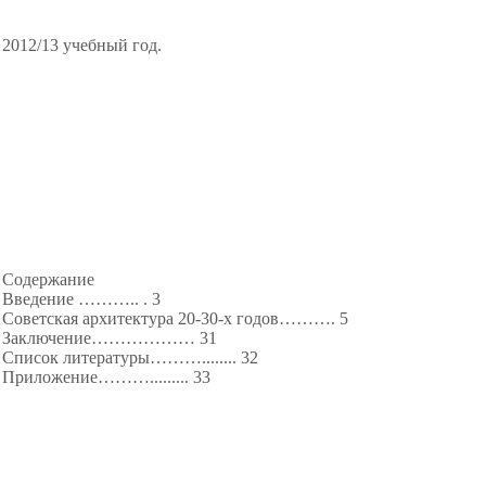
2012/13 учебный год.
Содержание
Введение ……….. . 3
Советская архитектура 20-30-х годов………. 5
Заключение………
……… 31
Список литературы………...
...
.. 32
Приложение………...
...
... 33