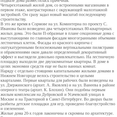
подвале дома разместилась прачечная.
Четырехэтажный жилой дом, со встроенными магазинами в
первом этаже, контрастировал с окружающей малоэтажной
застройкой. Он сразу задал новый масштаб последующему
строительству.
В это же время в Сормове на ул. Коминтерна по проекту С.
Иванова было возведено два четырехэтажных 80-квартирных
жилых дома. Это были П-образные в плане секционные дома с
выступающими по главным фасадам многогранными объемами
лестничных клеток. Фасады из красного кирпича с
оштукатуренными белоснежными вертикальными пилястрами
и обрамлениями окон давали определенный декоративный
эффект и выглядели довольно привлекательно. На лестничную
площадку выходили две двухкомнатные квартиры. В доме в
целях экономии средств еще не было ванных комнат.
Наряду с отдельно стоящими капитальными жилыми домами в
Нижнем Новгороде велось строительство и целыми
кварталами. Первые кварталы для рабочих были возведены на
ул. Дзержинского (архит. А. Яковлев) и на ул. Ванеева в районе
оперного театра (архит. К. Блохин). Они подобны первым
жилым комплексам на Дубровской и Усачевской улицах в
Москве и на Тракторной в Санкт-Петербурге. Во дворах были
разбиты детские площадки для игр, проведено благоустройство
и озеленение.
Жилые дома 20-х годов лаконичны и скромны по архитектуре.