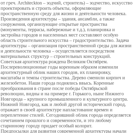
от греч. Architeckton – зодчий, строитель) – зодчество, искусство
проектировать и строить объекты, оформляющие
пространственную среду для жизни и деятельности человека.
Произведения архитектуры – здания, ансамбли, а также
сооружения, организующие открытые пространства
(монументы, террасы, набережные и т.д.), планировка и
застройка городов и населенных мест составляют особую
область строительного искусства – градостроительство. Задача
архитектуры – организация пространственной среды для жизни
и деятельности человека – осуществляется посредством
материальных структур – строительных конструкций.
Советская архитектура рождена Великим Октябрем.
Послереволюционные годы коренным образом изменили
архитектурный облик наших городов, их планировку,
масштабы и темпы строительства. Дерево сменили кирпич и
железобетон. Наши города поднялись ввысь. Коренные
преобразования в стране после победы Октябрьской
революции, видны и на примере г. Горького, ныне Нижнего
Новгорода – крупного промышленного и культурного центра.
Нижний Новгород, как и любой другой исторический город,
отражает в своей архитектуре напластование времен и
переплетение стилей. Сегодняшний облик города определяется
сочетанием прошлого и современности, и это любому
старинному городу придает особый колорит.
Предпосылки для развития современной архитектуры начали