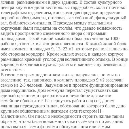
яслями, размещенными в двух зданиях. В состав культурного
центра-клуба входили вестибюль с гардеробом, холл с почтово-
телеграфным отделением, киосками для продажи предметов
первой необходимости, столовая, зал собраний, физкультурный
зал, библиотека-читальня. Переходы между отдельными
корпусами были подняты на столбы, что давало возможность
видеть пространство озелененного двора с игровыми
площадками. Такой жилой комбинат был рассчитан на 1000
рабочих, занятых в автопромышленности. Каждый жилой блок
имел комнаты площадью 9, 13, 23 м?, которые располагались по
обе стороны коридора. Кроме жилых ячеек, в каждом корпусе
размещался красный уголок для коллективного отдыха. В конце
коридора находилась кухня, туалеты и ванные с душевыми для
всего этажа.
В связи с острым недостатком жилья, нарушались нормы по
заселению, так, например, в комнату площадью 9 м? заселяли
семью из 2-3 человек. Задуманное в проекте функционирование
дома нарушилось. Дом-коммуна перестал существовать как
единый организм и превратился в неудобное для жизни
семейное общежитие. Развернулась работа над созданием
«жилища переходного типа», обоснование которого было дано
крупным общественным деятелем архитектором Н.
Малютиным. Он писал о необходимости строить жилье таким
образом, чтобы была возможность жить семьей и по желанию
пользоваться всеми формами обслуживания или самим