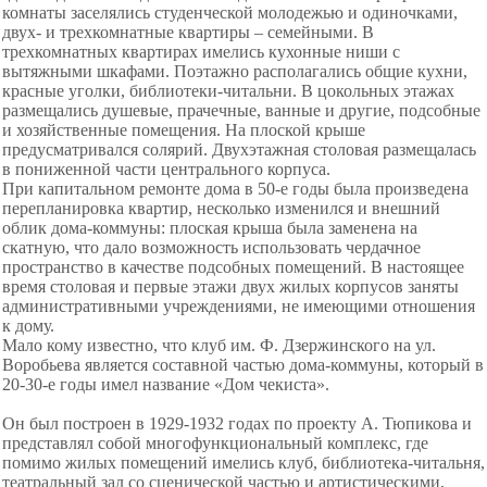
комнаты заселялись студенческой молодежью и одиночками,
двух- и трехкомнатные квартиры – семейными. В
трехкомнатных квартирах имелись кухонные ниши с
вытяжными шкафами. Поэтажно располагались общие кухни,
красные уголки, библиотеки-читальни. В цокольных этажах
размещались душевые, прачечные, ванные и другие, подсобные
и хозяйственные помещения. На плоской крыше
предусматривался солярий. Двухэтажная столовая размещалась
в пониженной части центрального корпуса.
При капитальном ремонте дома в 50-е годы была произведена
перепланировка квартир, несколько изменился и внешний
облик дома-коммуны: плоская крыша была заменена на
скатную, что дало возможность использовать чердачное
пространство в качестве подсобных помещений. В настоящее
время столовая и первые этажи двух жилых корпусов заняты
административными учреждениями, не имеющими отношения
к дому.
Мало кому известно, что клуб им. Ф. Дзержинского на ул.
Воробьева является составной частью дома-коммуны, который в
20-30-е годы имел название «Дом чекиста».
Он был построен в 1929-1932 годах по проекту А. Тюпикова и
представлял собой многофункциональный комплекс, где
помимо жилых помещений имелись клуб, библиотека-читальня,
театральный зал со сценической частью и артистическими,