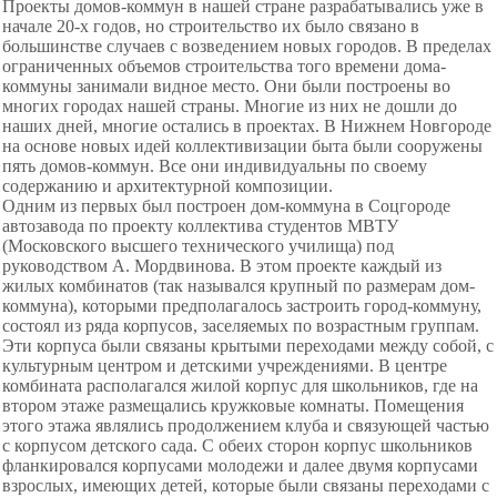
Проекты домов-коммун в нашей стране разрабатывались уже в
начале 20-х годов, но строительство их было связано в
большинстве случаев с возведением новых городов. В пределах
ограниченных объемов строительства того времени дома-
коммуны занимали видное место. Они были построены во
многих городах нашей страны. Многие из них не дошли до
наших дней, многие остались в проектах. В Нижнем Новгороде
на основе новых идей коллективизации быта были сооружены
пять домов-коммун. Все они индивидуальны по своему
содержанию и архитектурной композиции.
Одним из первых был построен дом-коммуна в Соцгороде
автозавода по проекту коллектива студентов МВТУ
(Московского высшего технического училища) под
руководством А. Мордвинова. В этом проекте каждый из
жилых комбинатов (так назывался крупный по размерам дом-
коммуна), которыми предполагалось застроить город-коммуну,
состоял из ряда корпусов, заселяемых по возрастным группам.
Эти корпуса были связаны крытыми переходами между собой, с
культурным центром и детскими учреждениями. В центре
комбината располагался жилой корпус для школьников, где на
втором этаже размещались кружковые комнаты. Помещения
этого этажа являлись продолжением клуба и связующей частью
с корпусом детского сада. С обеих сторон корпус школьников
фланкировался корпусами молодежи и далее двумя корпусами
взрослых, имеющих детей, которые были связаны переходами с