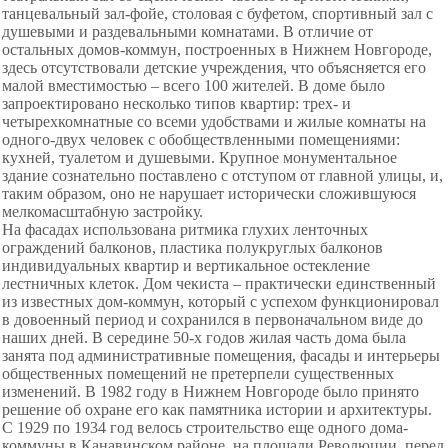
танцевальный зал-фойе, столовая с буфетом, спортивный зал с
душевыми и раздевальными комнатами. В отличие от
остальных домов-коммун, построенных в Нижнем Новгороде,
здесь отсутствовали детские учреждения, что объясняется его
малой вместимостью – всего 100 жителей. В доме было
запроектировано несколько типов квартир: трех- и
четырехкомнатные со всеми удобствами и жилые комнаты на
одного-двух человек с обобществленными помещениями:
кухней, туалетом и душевыми. Крупное монументальное
здание сознательно поставлено с отступом от главной улицы, и,
таким образом, оно не нарушает исторически сложившуюся
мелкомасштабную застройку.
На фасадах использована ритмика глухих ленточных
ограждений балконов, пластика полукруглых балконов
индивидуальных квартир и вертикальное остекление
лестничных клеток. Дом чекиста – практически единственный
из известных дом-коммун, который с успехом функционировал
в довоенный период и сохранился в первоначальном виде до
наших дней. В середине 50-х годов жилая часть дома была
занята под административные помещения, фасады и интерьеры
общественных помещений не претерпели существенных
изменений. В 1982 году в Нижнем Новгороде было принято
решение об охране его как памятника истории и архитектуры.
С 1929 по 1934 год велось строительство еще одного дома-
коммуны в Канавинском районе, на площади Революции, перед