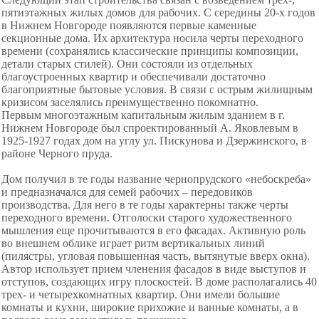
пятиэтажных жилых домов для рабочих. С середины 20-х годов
в Нижнем Новгороде появляются первые каменные
секционные дома. Их архитектура носила черты переходного
времени (сохранялись классические принципы композиции,
детали старых стилей). Они состояли из отдельных
благоустроенных квартир и обеспечивали достаточно
благоприятные бытовые условия. В связи с острым жилищным
кризисом заселялись преимущественно покомнатно.
Первым многоэтажным капитальным жилым зданием в г.
Нижнем Новгороде был спроектированный А. Яковлевым в
1925-1927 годах дом на углу ул. Пискунова и Дзержинского, в
районе Черного пруда.
Дом получил в те годы название чернопрудского «небоскреба»
и предназначался для семей рабочих – передовиков
производства. Для него в те годы характерны также черты
переходного времени. Отголоски старого художественного
мышления еще прочитываются в его фасадах. Активную роль
во внешнем облике играет ритм вертикальных линий
(пилястры, угловая повышенная часть, вытянутые вверх окна).
Автор использует прием членения фасадов в виде выступов и
отступов, создающих игру плоскостей. В доме располагались 40
трех- и четырехкомнатных квартир. Они имели большие
комнаты и кухни, широкие прихожие и ванные комнаты, а в