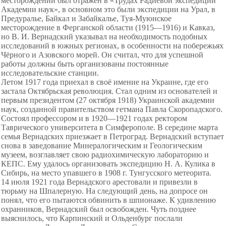
месторождений был отражён в «Трудах Радиевой экспедиции
Академии наук», в основном это были экспедиции на Урал, в
Предуралье, Байкал и Забайкаль
е, Туя-Муюнское
месторождение в Ферганской области (1915—1916) и Кавказ,
но В. И. Вернадский указывал на необходимость подобных
исследований в южных регионах, в особенности на побережьях
Чёрного и Азовского морей. Он считал, что для успешной
работы должны быть организованы постоянные
исследовательские станции.
Летом 1917 года приехал в своё имение на Украине, где его
застала Октябрьская революция. Стал одним из основателей и
первым президентом (27 октября 1918) Украинской академии
наук, созданной правительством гетмана Павла Скоропадского.
Состоял профессором и в 1920—1921 годах ректором
Таврического университета в Симферополе. В середине марта
семья Вернадских приезжает в Петроград. Вернадский вступает
снова в заведование Минералогическим и Геологическим
музеем, возглавляет свою радиохимическую лабораторию и
КЕПС. Ему удалось организовать экспедицию Н. А. Кулика в
Сибирь, на место упавшего в 1908 г. Тунгусского метеорита.
14 июля 1921 года Вернадского арестовали и привезли в
тюрьму на
Шпалерную. На следующий день, на допросе он
понял, что его пытаются обвинить в шпионаже. К удивлению
охранников, Вернадский был освобожден. Чуть позднее
выяснилось, что Карпинский и Ольденбург
послали