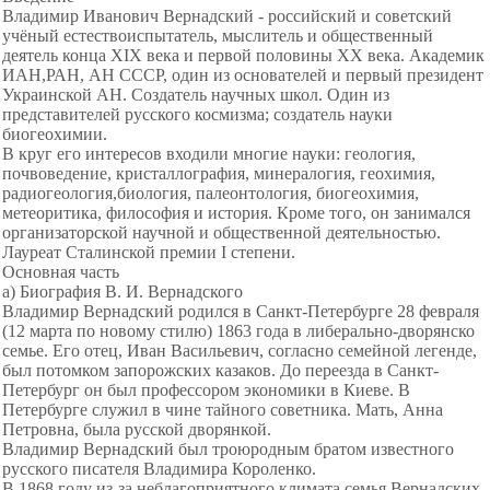
Владимир Иванович Вернадский - российский и советский
учёный естествоиспытатель, мыслитель и общественный
деятель конца XIX века и первой половины XX века. Академик
ИАН,РАН, АН СССР, один из основателей и первый президент
Украинской АН. Создатель научных школ. Один из
представителей русского космизма; создатель науки
биогеохимии.
В круг его интересов входили многие науки: геология,
почвоведение, кристаллография, минералогия,
геохимия,
радиогеология,биолог
ия, палеонтология, биогеохимия
,
метеоритика, философия и ист
ория. Кроме того, он занимался
организаторской научной и общественной деятельностью.
Лауреат Сталинской премии I степени.
Основная часть
а) Биография В. И. Вернадского
Владимир Вернадский родился в Санкт-Петербурге 28 февраля
(12 марта по новому стилю) 1863 года в либерально-дворянско
семье. Его отец, Иван Васильевич, согласно семейной легенде,
был потомком запорожских казаков. До переезда в Санкт-
Петербург он был профессором экономики в Киеве. В
Петербурге служил в чине тайного советника. Мать, Анна
Петровна, была русской дворянкой.
Владимир Вернадский был троюродным братом известного
русского писателя Владимира Короленко.
В 1868 году из-за неблагоприятного климата семья Вернадских