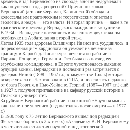
времена, видя Вернадского на свободе, многие недоумевали —
как он уцелел в годы репрессий? Причин несколько.
Вернадский (а также Ферсман, Карпинский) обладали
колоссальным практическим и теоретическим опытом в
геологии, а недра — это валюта. И вторая причина — даже в те
трагические времена у Вернадского находились заступники.
В 1934 г. Вернадские поселились в маленьком двухэтажном
особнячке на Арбате, заняв второй этаж.
Летом 1935 года здоровье Владимира Ивановича ухудшилось, и
по рекомендациям кардиолога он уезжает на лечение за
границу, в Карлсбад. После курса лечения он работает в
Париже, Лондоне, в Германии. Это была его последняя
зарубежная командировка, в Европе чувствовалось дыхание
будущей войны. Вернадский в последний раз встречается с
дочерью Ниной (1898—1967 г.г., в замужестве Толль) которая
вскоре уехала из Чехословакии в США, и поселилась недалеко
от брата Георгия, в Нью-Хейвене. Георгий (1887—1967 г.г.) ещё
в 1927 г. получил приглашение на кафедру русской истории в
Йельский университет.
За рубежом Вернадский работает над книгой «Научная мысль
как планетное явление» (издана только после смерти — в 1977
г.)
В 1936 году к 75-летию Вернадского вышел под редакцией
Ферсмана сборник (в 2-х томах) «Академику В. И. Вернадскому
в честь пятидесятилетия научной и педагогической