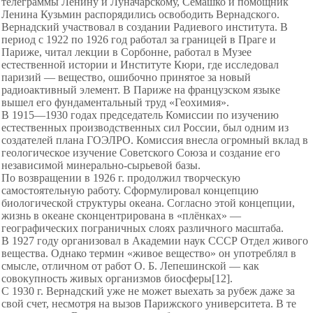
телеграммы Ленину и
Луначарскому, Семашко и помощник
Ленина Кузьмин распорядились
освободить Вернадского.
Вернадский участвовал в создании Радиевого института. В
период с 1922 по 1926 год работал за границей в Праге и
Париже, читал лекции в Сорбонне, работал в Музее
естественной истории и Институте Кюри, где исследовал
паризий — вещество, ошибочно принятое за новый
радиоактивный элемент. В Париже на французском языке
вышел его фундаментальный труд «Геохимия».
В 1915—1930 годах председатель Комиссии по изучению
естественных производственных сил России, был одним из
создателей плана ГОЭЛРО. Комиссия внесла огромный вклад в
геологическое изучение Советского Союза и создание его
независимой минерально-
сырьевой базы.
По возвращении в 1926 г. продолжил творческую
самостоятельную работу. Сформулировал концепцию
биологической структуры океана. Согласно этой концепции,
жизнь в океане сконцентрирована в «плёнках» —
географических пограничных слоях различного масштаба.
В 1927 году организовал в Академии наук СССР Отдел живого
вещества. Однако термин «живое вещество» он употреблял в
смысле, отличном от работ О. Б. Лепешинской — как
совокупность живых организмов биосферы[12].
С 1930 г. Вернадский уже не может выехать за рубеж даже за
свой счет, несмотря на вызов Парижского университета. В те