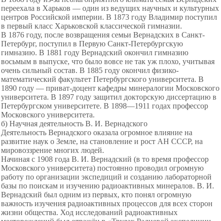
переехала в Харьков — один из ведущих научных и культурных
центров Российской империи. В 1873 году Владимир поступил
в первый класс Харьковской классической гимназии.
В 1876 году, после возвращения семьи Вернадских в Санкт-
Петербург, поступил в Первую Санкт-Петербургскую
гимназию. В 1881 году Вернадский окончил гимназию
восьмым в выпуске, что было вовсе не так уж плохо, учитывая
очень сильный состав. В 1885 году окончил физико-
математический факультет Петербургского университета. В
1890 году — приват-доцент кафедры минералогии Московского
университета. В 1897 году защитил докторскую диссертацию в
Петербургском университете. В 1898—1911 годах профессор
Московского университета.
б) Научная деятельность В. И. Вернадского
Деятельность Вернадского оказала огромное влияние на
развитие наук о Земле, на становление и рост АН СССР, на
мировоззрение многих людей.
Начиная с 1908 года В. И. Вернадский (в то время профессор
Московского университета) постоянно проводил огромную
работу по организации экспедиций и созданию лабораторной
базы по поискам и изучению радиоактивных минералов. В. И.
Вернадский был одним из первых, кто понял огромную
важность изучения радиоактивных процессов для всех сторон
жизни общества. Ход исследований радиоактивных