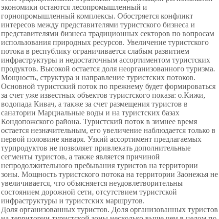
экономики остаются лесопромышленный и
горнопромышленный комплексы. Обостряется конфликт
интересов между представителями туристского бизнеса и
представителями бизнеса традиционных секторов по вопросам
использования природных ресурсов. Увеличение туристского
потока в республику ограничивается слабым развитием
инфраструктуры и недостаточным ассортиментом туристских
продуктов. Высокой остается доля неорганизованного туризма.
Мощность, структура и направление туристских потоков.
Основной туристский поток по прежнему будет формироваться
за счет уже известных объектов туристского показа: о.Кижи,
водопада Кивач, а также за счет размещения туристов в
санатории Марциальные воды и на туристских базах
Кондопожского района. Туристский поток в зимнее время
остается незначительным, его увеличение наблюдается только в
первой половине января. Узкий ассортимент предлагаемых
турпродуктов не позволяет привлекать дополнительные
сегменты туристов, а также является причиной
непродолжительного пребывания туристов на территории
зоны. Мощность туристского потока на территории Заонежья не
увеличивается, что объясняется неудовлетворительны
состоянием дорожной сети, отсутствием туристской
инфраструктуры и туристских маршрутов.
Доля организованных туристов. Доля организованных туристов
на территории туристской зоны несколько выше чем в целом по