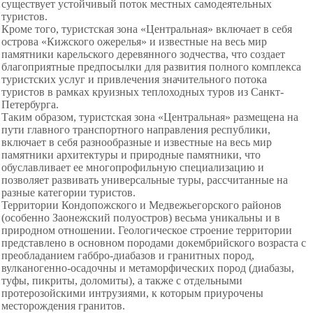
существует устойчивый поток местных самодеятельных
туристов.
Кроме того, туристская зона «Центральная» включает в себя
острова «Кижского ожерелья» и известные на весь мир
памятники карельского деревянного зодчества, что создает
благоприятные предпосылки для развития полного комплекса
туристских услуг и привлечения значительного потока
туристов в рамках круизных теплоходных туров из Санкт-
Петербурга.
Таким образом, туристская зона «Центральная» размещена на
пути главного транспортного направления республики,
включает в себя разнообразные и известные на весь мир
памятники архитектуры и природные памятники, что
обуславливает ее многопрофильную специализацию и
позволяет развивать универсальные туры, рассчитанные на
разные категории туристов.
Территории Кондопожского и Медвежьегорского районов
(особенно Заонежский полуостров) весьма уникальны и в
природном отношении. Геологическое строение территории
представлено в основном породами докембрийского возраста с
преобладанием габбро-диабазов и гранитных пород,
вулканогенно-осадочны и метаморфических пород (диабазы,
туфы, пикриты, доломиты), а также с отдельными
протерозойскими интрузиями, к которым приурочены
месторождения гранитов.