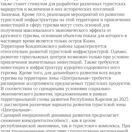
также станет стимулом для разработки различных туристских
маршрутов и включения в них исторических поселений
Заонежья. Кроме того, реализация мероприятий по развитию
туристской инфраструктуры на этой территории и привлечение
инвестиций в сферу туризма могут стать основой для
получения максимального экономического эффекта от
круизного туризма, основным объектом показа для которого в
настоящее время является только остров Кижи.
Территория Кондопожского района характеризуется
относительно развитой туристской инфраструктурой. Однако,
развитие горнолыжных центров возможно только при условии
привлечения значительных инвестиций. Также требуются
инвестиции в инфраструктуру курортно-оздоровител ного
туризма. Кроме того, для дальнейшего развития всех видов
туризма на территории зоны «Центральная» требуется
расширение ассортимента предлагаемых туристских продуктов.
В соответствии со сценарными условиями социально-
экономического развития, предложенными в рамках
территориальной схемы развития Республики Карелия до 2025
г. рассмотрим различные варианты развития туристской зоны
«Центральная».
Сценарий инерционной динамики развития предполагает
снижение конкурентоспособност , как в целом
республиканской экономики, так и туристского комплекса. При
этом традиционными отраслями специализации региональной