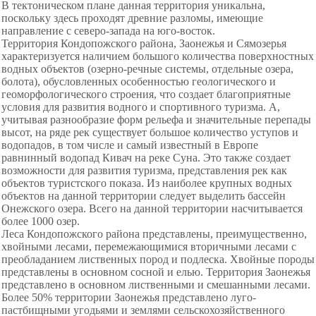
В тектоническом плане данная территория уникальна,
поскольку здесь проходят древние разломы, имеющие
направление с северо-запада на юго-восток.
Территория Кондопожского района, Заонежья и Сямозерья
характеризуется наличием большого количества поверхностных
водных объектов (озерно-речные системы, отдельные озера,
болота), обусловленных особенностью геологического и
геоморфологического строения, что создает благоприятные
условия для развития водного и спортивного туризма. А,
учитывая разнообразие форм рельефа и значительные перепады
высот, на ряде рек существует большое количество уступов и
водопадов, в том числе и самый известный в Европе
равнинный водопад Кивач на реке Суна. Это также создает
возможности для развития туризма, представления рек как
объектов туристского показа. Из наиболее крупных водных
объектов на данной территории следует выделить бассейн
Онежского озера. Всего на данной территории насчитывается
более 1000 озер.
Леса Кондопожского района представлены, преимущественно,
хвойными лесами, перемежающимися вторичными лесами с
преобладанием лиственных пород и подлеска. Хвойные породы
представлены в основном сосной и елью. Территория Заонежья
представлено в основном лиственными и смешанными лесами.
Более 50% территории Заонежья представлено луго-
пастбищными угодьями и землями сельскохозяйственного