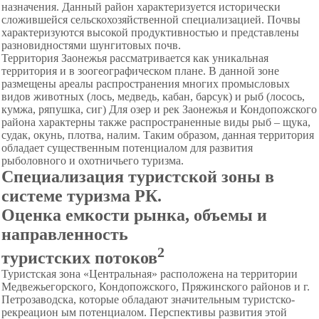
назначения. Данный район характеризуется исторически
сложившейся сельскохозяйственной специализацией. Почвы
характеризуются высокой продуктивностью и представлены
разновидностями шунгитовых почв.
Территория Заонежья рассматривается как уникальная
территория и в зоогеографическом плане. В данной зоне
размещены ареалы распространения многих промысловых
видов животных (лось, медведь, кабан, барсук) и рыб (лосось,
кумжа, ряпушка, сиг) Для озер и рек Заонежья и Кондопожского
района характерны также распространенные виды рыб – щука,
судак, окунь, плотва, налим. Таким образом, данная территория
обладает существенным потенциалом для развития
рыболовного и охотничьего туризма.
Специализация туристской зоны в
системе туризма РК.
Оценка емкости рынка, объемы и
направленность
2
туристских потоков
Туристская зона «Центральная» расположена на территории
Медвежьегорского, Кондопожского, Пряжинского районов и г.
Петрозаводска, которые обладают значительным туристско-
рекреацион ым потенциалом. Перспективы развития этой