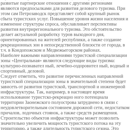
развитые партнерские отношения с другими регионами
являются предпосылками для развития делового туризма. При
этом сам Петрозаводск представляет собой крупный рынок
сбыта туристских услуг. Повышение уровня жизни населения и
изменение структуры спроса, обуславливает перспективы
развития внутрирегионального туризма. Это обстоятельство
делает актуальной разработку туров выходного дня,
ориентированных на жителей республики, а также создание
рекреационных зон в непосредственной близости от города, в
т.ч. в Кондопожском и Медвежьегорском районах.
Наиболее важными
направлениями туристской специализации
зоны «Центральная» являются следующие виды туризма:
культурно-познавател ный, лечебно-оздоровител ный, водный и
спортивный, деловой.
Следует отметить, что развитие перечисленных направлений
туристской специализации зоны в значительной степени будет
зависеть от развития туристской, транспортной и инженерной
инфраструктуры. Так, например, в настоящее время
использование туристско-рекреацио ного потенциала
территории Заонежского полуострова затруднено в связи с
неудовлетворительным состоянием дорожной сети, недостатком
причалов, лодочных стоянок, а также средств размещения.
Строительство объектов инфраструктуры может позволить
значительно увеличить мощность туристского потока на эту
территорию, а также длительность туристского сезона. Это