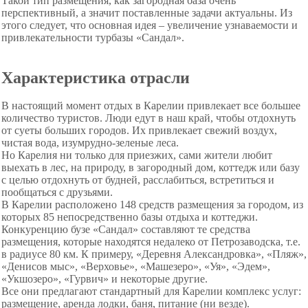
Такой тип размещения, как загородная база очень
перспективный, а значит поставленные задачи актуальны. Из
этого следует, что основная идея – увеличение узнаваемости и
привлекательности турбазы «Сандал».
Характеристика отрасли
В настоящий момент отдых в Карелии привлекает все большее
количество туристов. Люди едут в наш край, чтобы отдохнуть
от суеты больших городов. Их привлекает свежий воздух,
чистая вода, изумрудно-зеленые леса.
Но Карелия ни только для приезжих, сами жители любит
выехать в лес, на природу, в загородный дом, коттедж или базу
с целью отдохнуть от будней, расслабиться, встретиться и
пообщаться с друзьями.
В Карелии расположено 148 средств размещения за городом, из
которых 85 непосредственно базы отдыха и коттеджи.
Конкуренцию бузе «Сандал» составляют те средства
размещения, которые находятся недалеко от Петрозаводска, т.е.
в радиусе 80 км. К примеру, «Деревня Александровка», «Пляж»,
«Денисов мыс», «Верховье», «Машезеро», «Уя», «Эдем»,
«Укшозеро», «Гурвич» и некоторые другие.
Все они предлагают стандартный для Карелии комплекс услуг:
размещение, аренда лодки, баня, питание (ни везде).