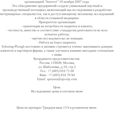
организацией “Intervet” 19 ноября 2007 года.
Это объединение предприятий создало уникальный научный и
производственный потенциал, включающий как исследования и разработки
ветеринарных специалистов, так и доступ кмощному механизму исследований
в области гуманной медицины.
Приоритеты организации
- ориентация на потребности пациента и клиента;
- честность, качество и соответствие стандартам
деятельности во всех
аспектах работы;
- научно-исследовательс ие новац
ии;
- Работа на благо пациента.
Schering-Plough постоянно и активно стремится этично
завоевывать доверие
клиентов и партнёров фирмы, а также улучшать взаимно выгодные отношения
с ними.
Координаты представительства:
Россия, 119049, Москва,
ул. Шаболовка, д.10, стр.2
Тел.: +7 (495) 916 71 00
Факс: +7 (495) 916 70 94
Email: sprussia@spcorp.com
Цена.
Исследование цены в оптовом звене
Цена на препарат Тридерм мазь 15.0 в розничном звене: