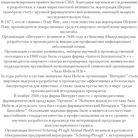
национализирована правительством США. Благодаря научным исследованиям
и разработкам, а также маркетинговой активности, корпорация Шеринг
приобрела статус крупной фармацевтической компании, имеющей мощную
исследовательскую базу.
В 1971, после слияния с Плау Инк., она стала известна как корпорация Шеринг
Плау, производитель лекарственных средств широкого потребления мирового
масштаба.
Организация «Интервет» возникла в 1949 году в г.Боксмир (Нидерланды) как
разработчик и производитель вакцин для профилактики инфекционных
заболеваний птицы.
Организация успешно развивалась, набирая научный и производственный
потенциал и в 1969 году была создана фирмы «Intervet International b.v.» -
производитель широкого спектра ветеринарных препаратов, коммерческое
подразделение крупнейшей мультинациональной химической организации
«Акзо Нобель Н.В.».
За годы работы в составе концерна Акзо Нобель организация "Интервет" стала
мировым лидером в разработке и производстве эффективных и безопасных
биопрепаратов для животных, а также заняла третье место в мире среди
производителей ветеринарных препаратов.
В ноябре 2006 года фирма Интервет вместе с производителями
фармацевтической продукции "Органон" и "Нобилон вышла из состава Акзо
Нобель, в результате чего был создан фармацевтический Концерн и "Органон
Биосайенс". Основными задачами фирмы было и является соответствие
высочайшим стандартам качества и профессионализма на всех уровнях: от
научных разработок и производства ветеринарной продукции до
консультационного сервиса.
Организация Intervet\Schering-Pl ugh Animal Health возникла в результате
объединения предприятий корпорации “Schering-Plough” с ветеринарной