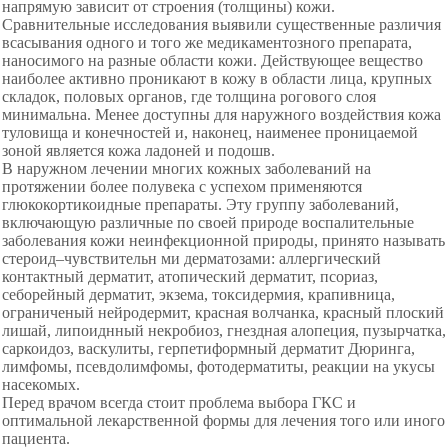
напрямую зависит от строения (толщины) кожи.
Сравнительные исследования выявили существенные различия
всасывания одного и того же медикаментозного препарата,
наносимого на разные области кожи. Действующее вещество
наиболее активно проникают в кожу в области лица, крупных
складок, половых органов, где толщина рогового слоя
минимальна. Менее доступны для наружного воздействия кожа
туловища и конечностей и, наконец, наименее проницаемой
зоной является кожа ладоней и подошв.
В наружном лечении многих кожных заболеваний на
протяжении более полувека с успехом применяются
глюкокортикоидные препараты. Эту группу заболеваний,
включающую различные по своей природе воспалительные
заболевания кожи неинфекционной природы, принято называть
стероид–чувствительн ми дерматозами: аллергический
контактный дерматит, атопический дерматит, псориаз,
себорейный дерматит, экзема, токсидермия, крапивница,
ограниченый нейродермит, красная волчанка, красный плоский
лишай, липоиднный некробиоз, гнездная алопеция, пузырчатка,
саркоидоз, васкулиты, герпетиформный дерматит Дюринга,
лимфомы, псевдолимфомы, фотодерматиты, реакции на укусы
насекомых.
Перед врачом всегда стоит проблема выбора ГКС и
оптимальной лекарственной формы для лечения того или иного
пациента.