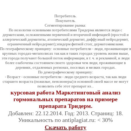
Потребитель.
Покупатель.
Сегментирование рынка:
По нозологии основными потребителями Тридерма являются люди с
дерматозами, осложненными первичной и вторичной инфекцией (простой и
аллергический дерматиты, атопический дерматит, диффузный нейродермит,
ограниченный нейродермит);эпидерм фитией стоп; дерматомикозами.
По географическому принципу: основные потребители - люди, проживающие в
крупных городах-мегаполисах так как в таких городах уровень жизни выше,
эти города получают большой поток информации, в т. ч. и рекламной, и люди
более озабочены состоянием своего здоровья чем люди, проживающие в
деревнях, отдаленных регионах, поселках и мелких городах.
По демографическому принципу:
- Возраст - основные потребители - люди среднего возраста, так как люди
старшего возраста (пожилые, пенсионеры) в основной своей массе не могут
позволить себе этот препарат из...
курсовая работа Маркетинговый анализ
гормональных препаратов на примере
препарата Тридерм.
Добавлен: 22.12.2014. Год: 2013. Страниц: 18.
Уникальность по antiplagiat.ru: < 30%
Скачать работу