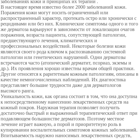
заболеваниях кожи и принципах их терапии .
В настоящее время известно более 2000 заболеваний кожи.
Поражения кожи могут носить ограниченный или
распространенный характер, протекать остро или хронически с
рецидивами или без них. Клинические симптомы одного и того
же дерматоза варьируют в зависимости от локализации очагов
поражения, возраста пациента, сопутствующей патологии,
предшествующего лечения, климатических и
профессиональных воздействий. Некоторые болезни кожи
являются своего рода ключом к распознаванию системной
патологии или генетических нарушений. Одни дерматозы
встречаются часто (атопический дерматит, псориаз, экземы и
др.). Их проявления хорошо известны врачам общей практики.
Другие относятся к раритетным кожным патологиям, описаны в
качестве немногочисленных наблюдений. Их диагностика
представляет большие трудности даже для дерматологов
высокого ранга.
Уникальность кожи, как органа состоит в том, что она доступна
к непосредственному нанесению лекарственных средств на
кожный покров. Наружная терапия позволяет получить
достаточно быстрый и выраженный терапевтический ответ при
подавляющем большинстве дерматозов. Поэтому местное
лечение играет важную, а порой и приоритетную роль в
купировании воспалительных симптомов кожных заболеваний.
Впитываемость наружно
наносимых лекарственных средств,