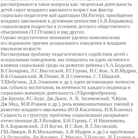
рассматриваются такие вопросы как: творческая деятельность
детей-сирот младшего школьного возраст как фактор
социально-педагогиче кой адаптации (М.Раттер), приобщение
младших школьников к духовным ценностям (А.В.Кирьякова),
социализация подростка в условиях детского общественного
объединения (Т.Г.Пташко) и ряд других.
Однако недостаточное внимание уделено комплексному
исследованию причин асоциального поведения в младшем
школьном возрасте.
Рассматривая проблему педагогического содействия детей с
асоциальным поведением, мы опирались на идею активного
влияния социальной среды на развитие ребенка (А.А.Бодалев,
В.Г.Бочарова, Л.С.Выготский, Р.Г.Гурова, И.С.Кон, А.В.Мудрик,
В.Б.Ольшанский, Ж.Пиаже, В Д Семенова, С.Т.Шацкий,
Т.Шибутани, Д.Б.Эльконин и др.); идею активизации личности
как субъекта воспитания, включённости каждого индивида в
социально-значимую деятельность (У.Бронфенбреннер,
Дж.Брунер, Р.С.Буре, Дж.Дьюи, А. В. Зосимовский, Ч.Кули,
Дж.Мид, М.И.Рожков и др.), роль коммуникативных умений в
развитии младшего школьника (Ю.В.Касаткина, Н.В.Клюева).
Сущность и структуру проблемы социализации раскрывают
отечественные (Б.З.Вульфов, Б.Н.Гурова, С.Н.Иконникова,
В.А.Караковский, Л.Н.Коган, И С.Кон, В.Т.Лисовский,
ГШ.Лямцев, В.В.Москаленко, А.В.Мудрик и др.) и зарубежные
(Э.Дгоркгейм, Дж.Коулмец, Г. Мендра, Т.Парсонс, Н.Таллмен и