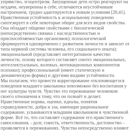
упрямство, эгоцентризм. Запущенные дети остро реагируют на
неудачи, неуверенны в себе, отличаются неустойчивым
настроением, трудно адаптируются к новым условиям [20,41].
Нравственная устойчивость к асоциальному поведению
синтезирует в себе некоторые общие для всех видов свойства.
Она обладает общими свойствами с биологической
(непосредственно связана с наследственностью и
приспособляемостью организмов); психологической
(формируется одновременно с развитием личности и зависит от
типа нервной системы человека, его социального опыта);
эмоциональной (представляет интегративное качество
личности, основу которого составляет синтез эмоциональных,
интеллектуальных, волевых, мотивационных компонентов
психики); профессиональной (имеет статическую и
динамическую формы) и другими видами устойчивости.
Мы полагаем, что провести коррегирование отклоняющегося
поведения младшего школьника невозможно без воспитания у
нег культуры чувств. Чувство это переживание человеком
своего отношения к тому, что он познаёт и делает.
Нравственные нормы, оценки, идеалы, понятия
справедливости, добра и зла, имеющие рациональное
содержание, усваиваются младшим школьником в чувственной
форме. Всё то, что составляет содержание его нравственного
самосознания, - долг, совесть, ответственность, достоинство –
проявляется в переживаниях. Чувства непосредственно влияют