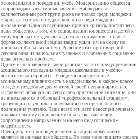
отклонениями в поведении, учебе. Модернизацию общества
сопровождают негативные явления. Наблюдается
количественный рост групп риска не только среди молодежи,
старшеклассников и подростков, но и среди младших
школьников. Одна из глубинных причин кризиса, постигшего
наше общество, в том, что социализации юношества и детей к
миру взрослых не уделялось должного внимания – старые
формы коллективной социализации ушли, им на смену не
пришла стабильная система. Решение этих противоречий
сегодня одна из наиболее актуальных и глобальных социально-
педагогиче ких проблем.
Одним из направлений такой работы является предупреждение
асоциального поведения младших школьников в учебно-
воспитательно процессе. Учащиеся подверженные
асоциальному влиянию есть в каждой школе, в каждом классе.
Эти дети неудобные для учителей своей неординарностью,
заставляют обращать на себя особо пристальное внимание, они
не вписываются в обычный «профессиональный стандарт»,
требующий от ученика послушания и беспрекословного
подчинения учителю. Чаще всего эти дети невосприимчивы к
положительному социальному опыту, оказывающие
сопротивление направленным на него педагогическим
воздействием.
Очевидно, что приобщение детей к социальному опыту
является значимым для общества. Во всем мире принято уделять