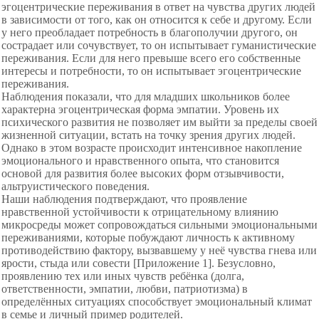
эгоцентрические переживания в ответ на чувства других людей
в зависимости от того, как он относится к себе и другому. Если
у него преобладает потребность в благополучии другого, он
сострадает или сочувствует, то он испытывает гуманистические
переживания. Если для него превыше всего его собственные
интересы и потребности, то он испытывает эгоцентрические
переживания.
Наблюдения показали, что для младших школьников более
характерна эгоцентрическая форма эмпатии. Уровень их
психического развития не позволяет им выйти за пределы своей
жизненной ситуации, встать на точку зрения других людей.
Однако в этом возрасте происходит интенсивное накопление
эмоционального и нравственного опыта, что становится
основой для развития более высоких форм отзывчивости,
альтруистического поведения.
Наши наблюдения подтверждают, что проявление
нравственной устойчивости к отрицательному влиянию
микросреды может сопровождаться сильными эмоциональными
переживаниями, которые побуждают личность к активному
противодействию фактору, вызвавшему у неё чувства гнева или
ярости, стыда или совести [Приложение 1]. Безусловно,
проявлению тех или иных чувств ребёнка (долга,
ответственности, эмпатии, любви, патриотизма) в
определённых ситуациях способствует эмоциональный климат
в семье и личный пример родителей.