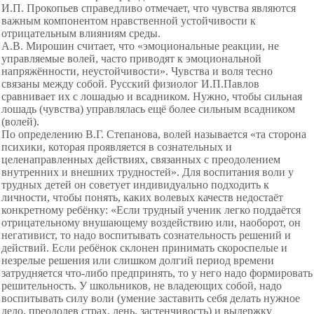
И.П. Прокопьев справедливо отмечает, что чувства являются
важным компонентом нравственной устойчивости к
отрицательным влияниям среды.
А.В. Мирошин считает, что «эмоциональные реакции, не
управляемые волей, часто приводят к эмоциональной
напряжённости, неустойчивости». Чувства и воля тесно
связаны между собой. Русский физиолог И.П.Павлов
сравнивает их с лошадью и всадником. Нужно, чтобы сильная
лошадь (чувства) управлялась ещё более сильным всадником
(волей).
По определению В.Г. Степанова, волей называется «та сторона
психики, которая проявляется в сознательных и
целенаправленных действиях, связанных с преодолением
внутренних и внешних трудностей». Для воспитания воли у
трудных детей он советует индивидуально подходить к
личности, чтобы понять, каких волевых качеств недостаёт
конкретному ребёнку: «Если трудный ученик легко поддаётся
отрицательному внушающему воздействию или, наоборот, он
негативист, то надо воспитывать сознательность решений и
действий. Если ребёнок склонен принимать скороспелые и
незрелые решения или слишком долгий период времени
затрудняется что-либо предпринять, то у него надо формировать
решительность. У школьников, не владеющих собой, надо
воспитывать силу воли (умение заставить себя делать нужное
дело, преодолев страх, лень, застенчивость) и выдержку