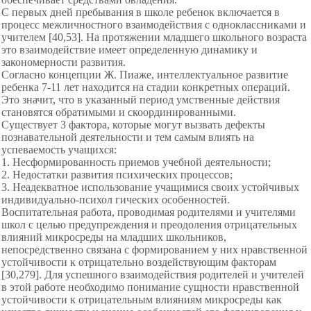
С первых дней пребывания в школе ребенок включается в
процесс межличностного взаимодействия с одноклассниками и
учителем [40,53]. На протяжении младшего школьного возраста
это взаимодействие имеет определенную динамику и
закономерности развития.
Согласно концепции Ж. Пиаже, интеллектуальное развитие
ребенка 7-11 лет находится на стадии конкретных операций.
Это значит, что в указанный период умственные действия
становятся обратимыми и скоординированными.
Существует 3 фактора, которые могут вызвать дефекты
познавательной деятельности и тем самым влиять на
успеваемость учащихся:
1. Несформированность приемов учебной деятельности;
2. Недостатки развития психических процессов;
3. Неадекватное использование учащимися своих устойчивых
индивидуально-психол гических особенностей.
Воспитательная работа, проводимая родителями и учителями
школ с целью предупреждения и преодоления отрицательных
влияний микросреды на младших школьников,
непосредственно связана с формированием у них нравственной
устойчивости к отрицательно воздействующим факторам
[30,279]. Для успешного взаимодействия родителей и учителей
в этой работе необходимо понимание сущности нравственной
устойчивости к отрицательным влияниям микросреды как