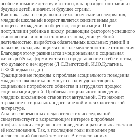
особое внимание детству и от того, как проходит оно зависит
будущее детей, а значит, и будущее страны.
Как показывают социально-психологич ские исследования,
младший школьный возраст является сенситивным для
процесса вхождения в общество, социализации. При
поступлении ребёнка в школу, решающим фактором успешного
становления личности становится овладение учебной
деятельностью, выработка обязательных школьных умений и
навыков, складывающиеся в школе межличностные отношения.
Благодаря этому развивается эмоциональная и социальная
жизнь ребёнка, формируется его представление о себе и о том,
что думают о нем другие (Л.С.Выготский, И.Ю.Кулагина,
Л.Ф.Фридман и др.)
Традиционные подходы к проблеме асоциального поведения
младшего школьника не могут сегодня удовлетворить
социальные потребности общества и затрудняют процесс
социализации детей. Проблема асоциального поведения
младших школьников становится актуальной. Это находит
отражение в социально-педагогиче кой и психологической
литературе.
Анализ современных педагогических исследований
свидетельствует о возрастающем интересе к проблеме
профилактики асоциального поведения и различных аспектов
её исследования. Так, в последние годы выполнен ряд
исследований близкой тематики. В исследованиях