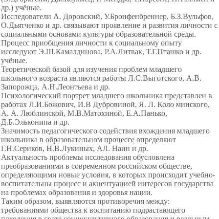
др.) учёные.
Исследователи А. Доровский, У.Бронфенбреннер, Б.З.Вульфов,
О.Дьятченко и др. связывают проявление и развития личности с
социальными основами культуры образовательной среды.
Процесс приобщения личности к социальному опыту
исследуют Э.Ш.Камалдинова, Р.А.Литвак, Т.Г.Пташко и др.
учёные.
Теоретической базой для изучения проблем младшего
школьного возраста являются работы Л.С.Выготского, А.В.
Запорожца, А.Н.Леонтьева и др.
Психологический портрет младшего школьника представлен в
работах Л.И.Божович, И.В Дубровиной, Я. Л. Коло минского,
А. А. Люблинской, М.В.Матохиной, Е.А.Панько,
Д.Б.Эльконипа и др.
Значимость педагогического содействия вхождения младшего
школьника в образовательном процессе определяют
Г.Н.Сериков, Н.В.Лукиных, АЛ. Наин и др.
Актуальность проблемы исследования обусловлена
преобразованиями в современном российском обществе,
определяющими новые условия, в которых происходит учебно-
воспитательны процесс и акцентуацией интересов государства
на проблемах образования и здоровья нации.
Таким образом, выявляются противоречия между:
требованиями общества к воспитанию подрастающего
поколения в свете социокультурного образования и реальным