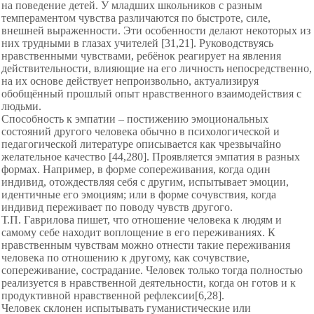
на поведение детей. У младших школьников с разным
темпераментом чувства различаются по быстроте, силе,
внешней выраженности. Эти особенности делают некоторых из
них трудными в глазах учителей [31,21]. Руководствуясь
нравственными чувствами, ребёнок реагирует на явления
действительности, влияющие на его личность непосредственно,
на их основе действует непроизвольно, актуализируя
обобщённый прошлый опыт нравственного взаимодействия с
людьми.
Способность к эмпатии – постижению эмоциональных
состояний другого человека обычно в психологической и
педагогической литературе описывается как чрезвычайно
желательное качество [44,280]. Проявляется эмпатия в разных
формах. Например, в форме сопереживания, когда один
индивид, отождествляя себя с другим, испытывает эмоции,
идентичные его эмоциям; или в форме сочувствия, когда
индивид переживает по поводу чувств другого.
Т.П. Гаврилова пишет, что отношение человека к людям и
самому себе находит воплощение в его переживаниях. К
нравственным чувствам можно отнести такие переживания
человека по отношению к другому, как сочувствие,
сопереживание, сострадание. Человек только тогда полностью
реализуется в нравственной деятельности, когда он готов и к
продуктивной нравственной рефлексии[6,28].
Человек склонен испытывать гуманистические или