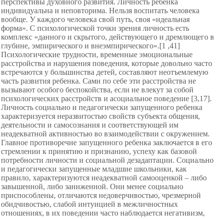
перспективы духовного развития. Личность ребенка
индивидуальна и неповторима. Нельзя воспитать человека
вообще. У каждого человека свой путь, своя «идеальная
форма». С психологической точки зрения личность есть
комплекс «данного и скрытого, действующего и дремлющего в
глубине, эмпирического и внеэмпирического».[1 ,41]
Психологические трудности, временные эмоциональные
расстройства и нарушения поведения, которые довольно часто
встречаются у большинства детей, составляют неотъемлемую
часть развития ребенка. Сами по себе эти расстройства не
вызывают особого беспокойства, если не влекут за собой
психологических расстройств и асоциальное поведение [3,17].
Личность социально и педагогически запущенного ребенка
характеризуется неразвитостью свойств субъекта общения,
деятельности и самосознания и соответствующей им
неадекватной активностью во взаимодействии с окружением.
Главное противоречие запущенного ребенка заключается в его
стремлении к принятию и признанию, успеху как базовой
потребности личности и социальной дезадаптации. Социально
и педагогически запущенные младшие школьники, как
правило, характеризуются неадекватной самооценкой – либо
завышенной, либо заниженной. Они менее социально
приспособлены, отличаются недоверчивостью, чрезмерной
обидчивостью, слабой интуицией в межличностных
отношениях, в их поведении часто наблюдается негативизм,