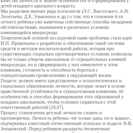
качества личности и знание особенностей его формирования у
детей младшего школьного возраста.
Мы разделяем мнение ряда психологов (Л.С. Выготского, А.Н.
Леонтьева, Д.Б. Эльконина и др.) о том, что в сознании 6-ти
летнего ребёнка уже намечены собственные способы овладения
обстоятельствами, выживания в различных условиях
изменяющейся микросреды.
Теоретической основой исследуемой нами проблемы стала идея
И.П. Прокопьева о разработке и обосновании такой системы
средств и методов воспитательной работы, которая при
существующих социально противоречивых условиях позволила
бы не только уберечь школьников от отрицательных влияний
микросреды, но и сформировать у них иммунитет к этим
влияниям, готовность и способность бороться с
отрицательными проявлениями в окружающей жизни.
Педагог должен иметь представление о психологических и
социальных образованиях личности, которые лежат в основе
нравственной устойчивости к отрицательным влияниям, об
особенностях и способах формирования этих образований у
младших школьников, чтобы успешно справиться с этой
ответственной работой [29,97].
Процесс становления детской личности сложен и
противоречив. Личность ребенка «не только дана, но и задана»,
подчеркивал известный отечественный психолог и педагог В.В.
Зеньковский. Перед ребенком раскрыты бесконечные