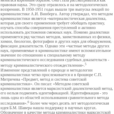
меняться коренным образом. Она стала рассматриваться как
правовая наука. Это сразу отразилось и на методологических
воззрениях. В 1950-1951 годах вышли три выпуска лекций по
криминалистике А.И. Винберга. Автор утверждал, что методом
криминалистики является «материалистическая диалектика,
которая для своего применения требует обобщать практику,
изучать способы совершения преступлений и активно
использовать достижения смежных наук. Помимо диалектики
применяется ряд частных методов, заимствованных из физики,
химии, биологии, фотографии и других наук для обнаружения,
фиксации доказательств. Однако эти «частные методы других
наук, применяемые в криминалистике имеют вспомогательное
значение по отношению к специальному методу
криминалистического исследования судебных доказательств -
5
методу криминалистического отождествления».
Изменение представлений о природе и методологии
криминалистики четко прослеживается и в брошюре С.П.
Митричева «Предмет, метод и система советской
криминалистики». Он писал: «Методом советской
криминалистики является марксистский диалектический метод,
его нельзя подменять идентификацией. Идентификация - это
лишь одна из областей использования сравнительного метода
6
исследования».
Более чем через десять лет методологическая
идея Б.М. Шавера нашла поддержку в научных кругах.
Обозначение в качестве метода криминалистики марксистской