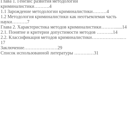
Глава 1. Генезис развития методологии
криминалистики……….4
1.1 Зарождение методологии криминалистики………4
1.2 Методология криминалистики как неотъемлемая часть
науки……….7
Глава 2. Характеристика методов криминалистики………...
...14
2.1. Понятие и критерии допустимости методов ………..14
2.2. Классификация методов криминалистики………
………..…
17
Заключение………
……….…29
Список использованной литературы ……….…31