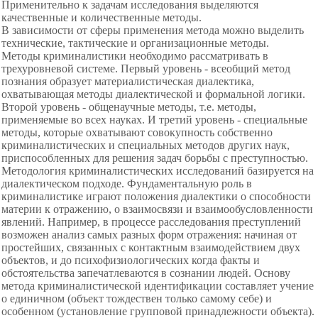
Применительно к задачам исследования выделяются
качественные и количественные методы.
В зависимости от сферы применения метода можно выделить
технические, тактические и организационные методы.
Методы криминалистики необходимо рассматривать в
трехуровневой системе. Первый уровень - всеобщий метод
познания образует материалистическая диалектика,
охватывающая методы диалектической и формальной логики.
Второй уровень - общенаучные методы, т.е. методы,
применяемые во всех науках. И третий уровень - специальные
методы, которые охватывают совокупность собственно
криминалистических и специальных методов других наук,
приспособленных для решения задач борьбы с преступностью.
Методология криминалистических исследований базируется на
диалектическом подходе. Фундаментальную роль в
криминалистике играют положения диалектики о способности
материи к отражению, о взаимосвязи и взаимообусловленности
явлений. Например, в процессе расследования преступлений
возможен анализ самых разных форм отражения: начиная от
простейших, связанных с контактным взаимодействием двух
объектов, и до психофизиологических когда факты и
обстоятельства запечатлеваются в сознании людей. Основу
метода криминалистической идентификации составляет учение
о единичном (объект тождествен только самому себе) и
особенном (установление групповой принадлежности объекта).