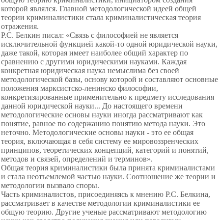
которой являлся. Главной методологической идеей общей
теории криминалистики стала криминалистическая теория
отражения.
Р.С. Белкин писал: «Связь с философией не является
исключительной функцией какой-то одной юридической науки,
даже такой, которая имеет наиболее общий характер по
сравнению с другими юридическими науками. Каждая
конкретная юридическая наука немыслима без своей
методологической базы, основу которой и составляют основные
положения марксистско-ленинско философии,
конкретизированные применительно к предмету исследования
данной юридической науки... До настоящего времени
методологические основы науки иногда рассматривают как
понятие, равное по содержанию понятию метода науки. Это
неточно. Методологические основы науки - это ее общая
теория, включающая в себя систему ее мировоззренческих
принципов, теоретических концепций, категорий и понятий,
методов и связей, определений и терминов».
Общая теория криминалистики была принята криминалистами
и стала неотъемлемой частью науки. Соотношение же теории и
методологии вызвало споры.
Часть криминалистов, присоединяясь к мнению Р.С. Белкина,
рассматривает в качестве методологии криминалистики ее
общую теорию. Другие ученые рассматривают методологию