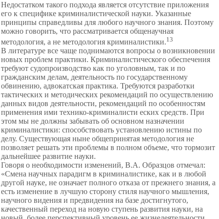
Недостатком такого подхода является отсутствие приложения
его к специфике криминалистической науки. Указанные
принципы справедливы для любого научного знания. Поэтому
можно говорить, что рассматривается общенаучная
13
методология, а не методология криминалистики.
В литературе все чаще поднимаются вопросы о
возникновении
новых проблем практики. Криминалистического обеспечения
требуют судопроизводство как по уголовным, так и по
гражданским делам, деятельность по государственному
обвинению, адвокатская практика. Требуются разработки
тактических и методических рекомендаций по осуществлению
данных видов деятельности, рекомендаций по особенностям
применения ими технико-криминалисти еских средств. При
этом мы не должны забывать об основном назначении
криминалистики: способствовать установлению истины по
делу. Существующая ныне общепринятая методология не
позволяет решать эти проблемы в полном объеме, что тормозит
дальнейшее развитие науки.
Говоря о необходимости изменений, В.А. Образцов отмечал:
«Смена научных парадигм в криминалистике, как и в любой
другой науке, не означает полного отказа от прежнего знания, а
есть изменение в лучшую сторону стиля научного мышления,
научного видения и предвидения на базе достигнутого,
качественный переход на новую ступень развития науки, на
новый, более перспективный уровень ее жизнедеятельности,