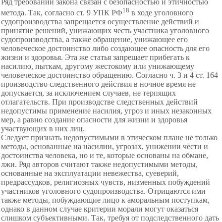
Ряд требований закона связан с безопасностью и этичностью
18
метода. Так, согласно ст. 9 УПК РФ
в ходе уголовного
судопроизводства запрещается осуществление действий и
принятие решений, унижающих честь участника уголовного
судопроизводства, а также обращение, унижающее его
человеческое достоинство либо создающее опасность для его
жизни и здоровья. Эта же статья запрещает прибегать к
насилию, пыткам, другому жестокому или унижающему
человеческое достоинство обращению. Согласно ч. 3 и 4 ст. 164
производство следственного действия в ночное время не
допускается, за исключением случаев, не терпящих
отлагательств. При производстве следственных действий
недопустимы применение насилия, угроз и иных незаконных
мер, а равно создание опасности для жизни и здоровья
участвующих в них лиц.
Следует признать недопустимыми в этическом
плане не только
методы, основанные на насилии, угрозах, унижении чести и
достоинства человека, но и те, которые основаны на обмане,
лжи. Ряд авторов считают также недопустимыми методы,
основанные на эксплуатации невежества, суеверий,
предрассудков, религиозных чувств, низменных побуждений
участников уголовного судопроизводства. Отрицаются ими
также методы, побуждающие лицо к аморальным поступкам,
однако в данном случае критерии морали могут оказаться
слишком субъективными. Так, требуя от подследственного дать