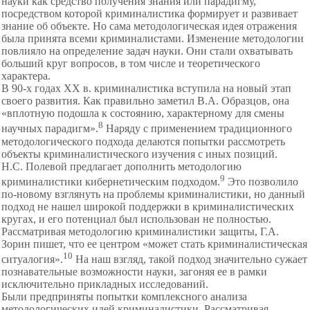
науки как средство получения знания или парадигму,
посредством которой криминалистика формирует и развивает
знание об объекте. Но сама методологическая идея отражения
была принята всеми криминалистами. Изменение методологии
повлияло на определение задач науки. Они стали охватывать
больший круг вопросов, в том числе и теоретического
характера.
В 90-х годах XX в. криминалистика вступила на новый этап
своего развития. Как правильно заметил В.А. Образцов, она
«вплотную подошла к состоянию, характерному для смены
8
научных парадигм».
Наряду с применением традиционного
методологического подхода делаются попытки рассмотреть
объекты криминалистического изучения с иных позиций.
Н.С. Полевой предлагает дополнить методологию
9
криминалистики кибернетическим подходом.
Это позволило
по-новому взглянуть на проблемы криминалистики, но данный
подход не нашел широкой поддержки в криминалистических
кругах, и его потенциал был использован не полностью.
Рассматривая методологию криминалистики защиты, Г.А.
Зорин пишет, что ее центром «может стать криминалистическая
10
ситуалогия».
На наш взгляд, такой подход значительно сужает
познавательные возможности науки, загоняя ее в рамки
исключительно прикладных исследований.
Были предприняты попытки комплексного анализа
методологических идей криминалистики. Рассматривая