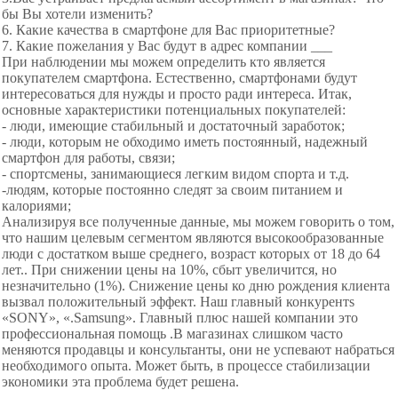
бы Вы хотели изменить?
6. Какие качества в смартфоне для Вас приоритетные?
7. Какие пожелания у Вас будут в адрес компании ___
При наблюдении мы можем определить кто является
покупателем смартфона. Естественно, смартфонами будут
интересоваться для нужды и просто ради интереса. Итак,
основные характеристики потенциальных покупателей:
- люди, имеющие стабильный и достаточный заработок;
- люди, которым не обходимо иметь постоянный, надежный
смартфон для работы, связи;
- спортсмены, занимающиеся легким видом спорта и т.д.
-людям, которые постоянно следят за своим питанием и
калориями;
Анализируя все полученные данные, мы можем говорить о том,
что нашим целевым сегментом являются высокообразованные
люди с достатком выше среднего, возраст которых от 18 до 64
лет.. При снижении цены на 10%, сбыт увеличится, но
незначительно (1%). Снижение цены ко дню рождения клиента
вызвал положительный эффект. Наш главный конкурентs
«SONY», «.Samsung». Главный плюс нашей компании это
профессиональная помощь .В магазинах слишком часто
меняются продавцы и консультанты, они не успевают набраться
необходимого опыта. Может быть, в процессе стабилизации
экономики эта проблема будет решена.