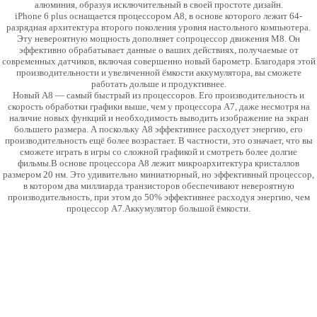
алюминия, образуя исключительный в своей простоте дизайн.
iPhone 6 plus оснащается процессором A8, в основе которого лежит 64-
разрядная архитектура второго поколения уровня настольного компьютера.
Эту невероятную мощность дополняет сопроцессор движения M8. Он
эффективно обрабатывает данные о ваших действиях, получаемые от
современных датчиков, включая совершенно новый барометр. Благодаря этой
производительности и увеличенной ёмкости аккумулятора, вы сможете
работать дольше и продуктивнее.
Новый A8 — самый быстрый из процессоров. Его производительность и
скорость обработки графики выше, чем у процессора A7, даже несмотря на
наличие новых функций и необходимость выводить изображение на экран
большего размера. А поскольку A8 эффективнее расходует энергию, его
производительность ещё более возрастает. В частности, это означает, что вы
сможете играть в игры со сложной графикой и смотреть более долгие
фильмы.В основе процессора A8 лежит микроархитектура кристаллов
размером 20 нм. Это удивительно миниатюрный, но эффективный процессор,
в котором два миллиарда транзисторов обеспечивают невероятную
производительность, при этом до 50% эффективнее расходуя энергию, чем
процессор A7.Аккумулятор большой ёмкости.