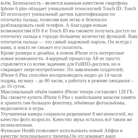
всём. Безопасность - является важным качеством смартфона
Iphone 6 plus обладает уникальной технологией Touch ID. Touch
ID использует уникальный датчик идентификации по
отпечатку пальца, позволяя вам легко и безопасно
разблокировать свой телефон. А благодаря новым
возможностям iOS 8 и Touch ID вы сможете получать доступ по
отпечатку пальца к гораздо большему количеству функций. Ваш
отпечаток пальца — это самый надeжный пароль. Он всегда с
вами, и никто не сможет его похитить.
Кроме размера и дизайна, в новом iPhone есть интересные
новые возможности. 4-ядерный процессор A8 не просто
справляется со всеми задачами для FullHD-дисплея, но и
сокращает энергопотребление. По заявлениям создателей,
iPhone 6 Plus способен воспроизводить видео до 14 часов
подряд, музыку – до 80 часов, а работать в режиме ожидания –
до 16 суток.
Максимальный объём памяти iPhone теперь составляет 128 ГБ.
Вы сможете купить iPhone 6 Plus с наибольшим запасом памяти
и хранить там большую фонотеку, объёмные фотоальбомы,
видеозаписи и игры.
Улучшенная камера сохранила разрешение 8 мегапикселей, но
качество фото возросло. Качество звука осталось всё таким же
великолепным.
Функции Health позволяют использовать новый Айфон в
качестве персонального тренера.Он отслеживает вашу