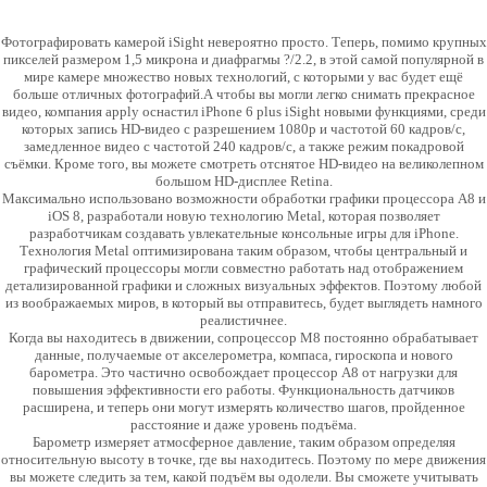
Фотографировать камерой iSight невероятно просто. Теперь, помимо крупных
пикселей размером 1,5 микрона и диафрагмы ?/2.2, в этой самой популярной в
мире камере множество новых технологий, с которыми у вас будет ещё
больше отличных фотографий.А чтобы вы могли легко снимать прекрасное
видео, компания apply оснастил iPhone 6 plus iSight новыми функциями, среди
которых запись HD-видео с разрешением 1080p и частотой 60 кадров/с,
замедленное видео с частотой 240 кадров/с, а также режим покадровой
съёмки. Кроме того, вы можете смотреть отснятое HD-видео на великолепном
большом HD-дисплее Retina.
Максимально использовано возможности обработки графики процессора A8 и
iOS 8, разработали новую технологию Metal, которая позволяет
разработчикам создавать увлекательные консольные игры для iPhone.
Технология Metal оптимизирована таким образом, чтобы центральный и
графический процессоры могли совместно работать над отображением
детализированной графики и сложных визуальных эффектов. Поэтому любой
из воображаемых миров, в который вы отправитесь, будет выглядеть намного
реалистичнее.
Когда вы находитесь в движении, сопроцессор M8 постоянно обрабатывает
данные, получаемые от акселерометра, компаса, гироскопа и нового
барометра. Это частично освобождает процессор A8 от нагрузки для
повышения эффективности его работы. Функциональность датчиков
расширена, и теперь они могут измерять количество шагов, пройденное
расстояние и даже уровень подъёма.
Барометр измеряет атмосферное давление, таким образом определяя
относительную высоту в точке, где вы находитесь. Поэтому по мере движения
вы можете следить за тем, какой подъём вы одолели. Вы сможете учитывать