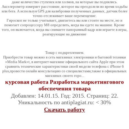
даже количество ступенек или холмов, на которые вы поднялись.
Акселерометр измеряет расстояние, которое вы преодолели во время ходьбы
или бега. А используя GPS для калибровки полученных данных, датчик более
точно отслеживает ваше перемещение.
Гироскоп не только учитывает, двигаетесь вы или стоите на месте, но и
помогает сопроцессору M8 определить, когда вы едете на машине. Кроме
того, он включается, когда вы снимаете панорамный кадр или играете в игры,
реагирующие на движение
Товар с подкреплением.
Приобрести товар можно в сеть магазинах электроники и бытовой техники
«Мedia Mark»t, в интернет-магазине официального сайта Apple при этом
сравнить технические характеристики своей модели телефона с iPhone 6
plus,провести онлайн консультацию со специалистами,также в официальных
магазинах своего горо...
курсовая работа Разработка маркетингового
обеспечения товара
Добавлен: 14.01.15. Год: 2015. Страниц: 22.
Уникальность по antiplagiat.ru: < 30%
Скачать работу