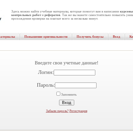
Здесь можно найти учебные материалы, которые помогут вам в написании
курсовы
контрольных работ
и
рефератов
. Так же вы мажете самостоятельно повысить уник
прохождения проверки на плагиат всего за несколько минут.
материалы
Повышение оригинальности
Получить бонусы
Вход
К
Введите свои учетные данные!
Логин:
Пароль:
Запомнить
Забыли пароль?
Регистрация