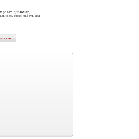
х работ
,
дипломов
,
альность своей работы для
онтакты