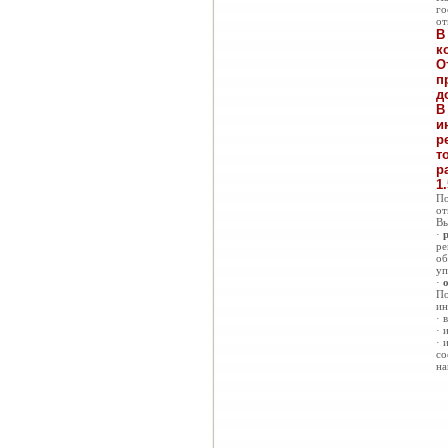
го
от
В
к
О
п
д
В
и
р
т
р
1
По
от
Вы
·
ре
об
уп
·
По
ин
· 
· 
· 
со
на