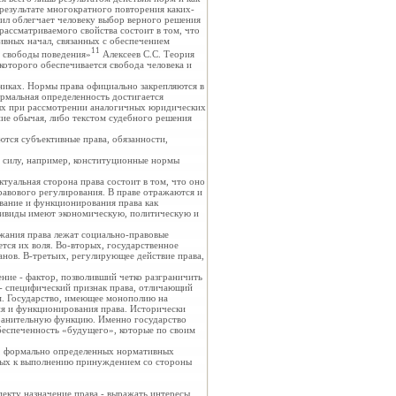
 результате многократного повторения каких-
ил облегчает человеку выбор верного решения
рассматриваемого свойства состоит в том, что
вных начал, связанных с обеспечением
11
и свободы поведения»
Алексеев С.С. Теория
которого обеспечивается свобода человека и
никах. Нормы права официально закрепляются в
рмальная определенность достигается
ных при рассмотрении аналогичных юридических
ние обычая, либо текстом судебного решения
тся субъективные права, обязанности,
силу, например, конституционные нормы
ктуальная сторона права состоит в том, что оно
авового регулирования. В праве отражаются и
вание и функционирования права как
ндивиды имеют экономическую, политическую и
ржания права лежат социально-правовые
ется их воля. Во-вторых, государственное
нов. В-третьих, регулирующее действие права,
ие - фактор, позволивший четко разграничить
 - специфический признак права, отличающий
м. Государство, имеющее монополию на
я и функционирования права. Исторически
хранительную функцию. Именно государство
обеспеченность «будущего», которые по своим
х, формально определенных нормативных
ных к выполнению принуждением со стороны
пекту назначение права - выражать интересы