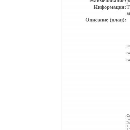
Наименование:
р
Информация:
Т
a
Описание (план):
Ре
по
на
Со
Вв
Гл
1.
1.