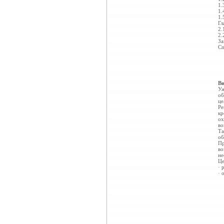
1.
1.
1.
Гл
2.
2.
За
Сп
Вв
Уж
об
це
Ре
кр
ох
во
Та
об
Пр
во
не
Це
· 
· 