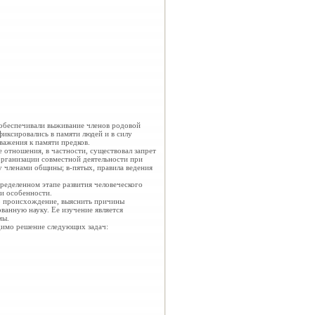
 обеспечивали выживание членов родовой
иксировались в памяти людей и в силу
важения к памяти предков.
отношения, в частности, существовал запрет
организации совместной деятельности при
у членами общины; в-пятых, правила ведения
пределенном этапе развития человеческого
и особенности.
го происхождение, выяснить причины
ванную науку. Ее изучение является
мы.
одимо решение следующих задач: