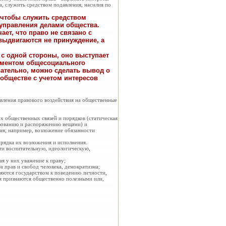
а, служить средством подавления, насилия по
, чтобы служить средством
управления делами общества.
ает, что право не связано с
выдвигаются не принуждение, а
 с одной стороны, оно выступает
рументом общесоциального
вательно, можно сделать вывод о
 обществе с учетом интересов
вления правового воздействия на общественные
 общественных связей и порядков (статическая
ьзованию и распоряжению вещами) и
ия; например, возложение обязанности
рядка их возложения и исполнения.
ти воспитательную, идеологическую,
ая у них уважение к праву;
а прав и свобод человека, демократизма;
яются государством к поведению личности,
ия признаются общественно полезными или,