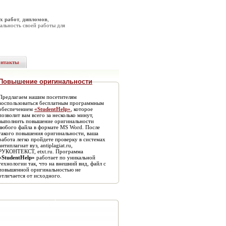
х работ
,
дипломов
,
альность своей работы для
онтакты
Повышение оригинальности
Предлагаем нашим посетителям
воспользоваться бесплатным программным
обеспечением
«StudentHelp»
, которое
позволит вам всего за несколько минут,
выполнить повышение оригинальности
любого файла в формате MS Word. После
такого повышения оригинальности, ваша
работа легко пройдете проверку в системах
антиплагиат вуз, antiplagiat.ru,
РУКОНТЕКСТ, etxt.ru. Программа
«StudentHelp»
работает по уникальной
технологии так, что на внешний вид, файл с
повышенной оригинальностью не
отличается от исходного.