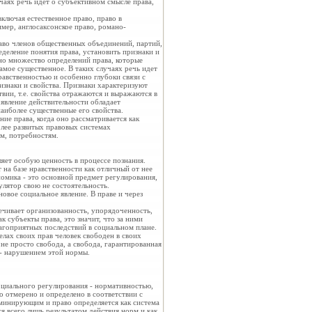
чаях речь идет о субъективном смысле права,
ключая естественное право, право в
мер, англосаксонское право, романо-
аво членов общественных объединений, партий,
деление понятия права, установить признаки и
но множество определений права, которые
самое существенное. В таких случаях речь идет
равственностью и особенно глубоки связи с
ризнаки и свойства. Признаки характеризуют
ствии, т.е. свойства отражаются и выражаются в
 явление действительности обладает
аиболее существенные его свойства.
ие права, когда оно рассматривается как
лее развитых правовых системах
ам, потребностям.
ляет особую ценность в процессе познания.
 на базе нравственности как отличный от нее
номика - это основной предмет регулирования,
улятор свою не состоятельность.
новое социальное явление. В праве и через
ечивает организованность, упорядоченность,
к субъекты права, это значит, что за ними
лагоприятных последствий в социальном плане.
лах своих прав человек свободен в своих
 не просто свобода, а свобода, гарантированная
 - нарушением этой нормы.
оциального регулирования - нормативностью,
о отмерено и определено в соответствии с
минирующим и право определяется как система
 всего лишь результатом действия норм и как