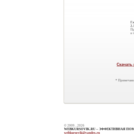
Гл
2.
Пр
и т
Скачать 
* Примечани
© 2009...2026
WEBKURSOVIK.RU – ЭФФЕКТИВНАЯ ПО
webkursovik@yandex.ru