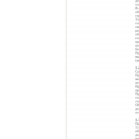
де
т.
В-
об
ге
Те
со
св
ра
об
го
пр
по
бе
Пр
вы
(а
1.
Су
Пр
ме
пе
Нр
пр
Пр
ст
ст
Об
де
от
1.
Пр
1)
об
де
юр