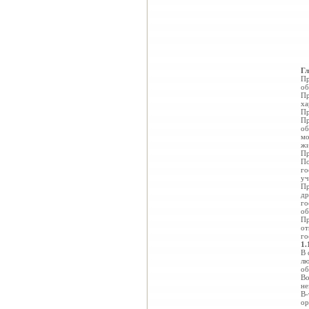
Гл
Пр
об
Пр
ха
Пр
Пр
об
мо
жи
Пр
По
го
уч
Пр
др
го
об
Пр
от
го
1.
В 
лю
об
Во
не
В-
ор