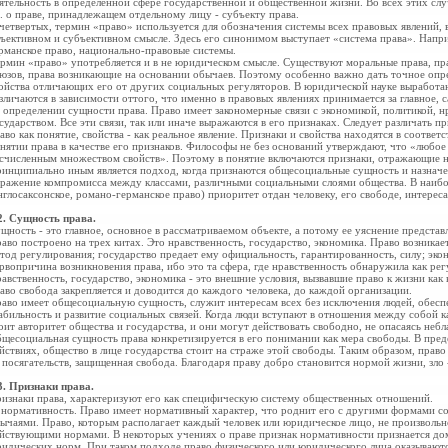
ятельность в определенной сфере государственной и общественной жизни. Во всех этих слу
е. о праве, принадлежащем отдельному лицу - субъекту права.
четвертых, термин «право» используется для обозначения системы всех правовых явлений, в
ъективном и субъективном смысле. Здесь его синонимом выступает «система права». Напри
рманское право, национально-правовые системы.
рмин «право» употребляется и в не юридическом смысле. Существуют моральные права, пр
юзов, права возникающие на основании обычаев. Поэтому особенно важно дать точное опре
ойства отличающих его от других социальных регуляторов. В юридической науке выработа
зличаются в зависимости оттого, что именно в правовых явлениях принимается за главное, 
 определении сущности права. Право имеет закономерные связи с экономикой, политикой, н
сударством. Все эти связи, так или иначе выражаются в его признаках. Следует различать п
аво как понятие, свойства - как реальное явление. Признаки и свойства находятся в соответ
нятии права в качестве его признаков. Философы не без оснований утверждают, что «любое
счисленным множеством свойств». Поэтому в понятие включаются признаки, отражающие н
инципиально иным является подход, когда признаются общесоциальные сущность и назначен
ражение компромисса между классами, различными социальными слоями общества. В наибо
нглосаксонское, романо-германское право) приоритет отдан человеку, его свободе, интерес
2. Сущность права.
щность - это главное, основное в рассматриваемом объекте, а потому ее уяснение представ
аво построено на трех китах. Это нравственность, государство, экономика. Право возникает
тод регулирования; государство предает ему официальность, гарантированность, силу; эко
рвопричина возникновения права, ибо это та сфера, где нравственность обнаружила как рег
авственность, государство, экономика - это внешние условия, вызвавшие право к жизни как 
аво свобода закрепляется и доводится до каждого человека, до каждой организации.
аво имеет общесоциальную сущность, служит интересам всех без исключения людей, обесп
абильность и развитие социальных связей. Когда люди вступают в отношения между собой ка
оит авторитет общества и государства, и они могут действовать свободно, не опасаясь неб
щесоциальная сущность права конкретизируется в его понимании как мера свободы. В преде
йствиях, общество в лице государства стоит на страже этой свободы. Таким образом, право
 посягательств, защищенная свобода. Благодаря праву добро становится нормой жизни, зло
3. Признаки права.
изнаки права, характеризуют его как
специфическую систему общественных отношений.
 нормативность. Право имеет нормативный характер, что роднит его с другими формами с
ычаями. Право, которым располагает каждый человек или юридическое лицо, не произвольн
йствующими нормами. В некоторых учениях о праве признак нормативности признается до
идических норм. При таком подходе право физического или юридического лица оказываются