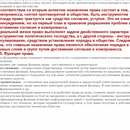
сподствующего класса (слоя, групп), воплощать волю экономически господствующего класс
ношению к другим классам.
 соответствии со вторым аспектом назначение права состоит в том
омпромисса, снятия противоречий в обществе, быть инструментом 
тсюда право трактуется как средство согласия, уступок. Это не означ
ринуждением, но на первый план в правовом разрешении проблем 
остижение согласия и компромисса.
 реальной жизни право выполняет задачи двойственного характера:
нструментом политического господства, а с другой стороны - инст
егулирования, средством установления порядка в обществе. Следо
ом, что главным назначение права является обеспечение порядка в
азных слоев и групп путем достижения согласия и компромисса.
.5. Функции права.
д функциями права понимают вытекающие из его содержания и назначения основные напра
ношения.
деляют две главные функции права - регулятивную и охранительную.
регулятивная -
упорядочение общественных отношений путём закрепления соответствующих
гулятивная функция; например, фиксирование правомочий собственника по владению, пол
еспечения активного поведения тех или иных субъектов (динамическая регулятивная функц
лачивать налоги);
охранительная -
установление мер юридической защиты и юридической ответственности, по
мимо названных право выполняет некоторые
дополнительные функции. К ним можно отнес
формационную и др.
воспитательная функция заключается в
воздействии права на волю, сознание людей, воспитыв
идеологическая функция состоит во внедрении в жизнь общества идей гуманизма, приоритет
информационная функция позволяет
информировать людей о требованиях, которые предъявл
общать о тех объектах, которые охраняются государством, о том, какие поступки и действ
против, противоречат интересам общества.