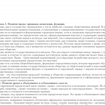
ава 1. Понятие права: признаки, назначение, функции.
аво, как и государство, принадлежит к числу наиболее сложных общественных явлений. В
щеобязательные правила поведения, установленные и санкционированные государством в виде
аво не исчерпывается формальными характеристиками, хотя в специально юридическом смы
рактеристиками; это юридические тексты, сформулированные властью и содержащие право
аво имеет глубокие корни в культуре, как мировой, так и национальной духовной истории 
аво имеет закономерные связи с такими институтами, как гуманизм, права человека, социал
ъектами научных и социально-политическ х дискуссий. Поэтому представление о праве, ег
гут быть как общими, так и конкретно-историческ ми; данные правовые отношения задают
зни общества.
аво является государственным регулятором. Оно регулирует отношения между людьми с с
этому в отличие от других социальных регуляторов, право данного общества может быть т
сударством. Право - единственный нормативный, регулирующее воздействие которого, на 
астников определенные юридические последствия.
аво есть система общеобязательных, формально-определенны норм, которые выражают об
угими условиями жизни
государственную волю общества, ее общечеловеческий и классовый
сударством в определенных формах и охраняются от нарушений, наряду с мерами воспитан
щественных отношений.
аво - это обусловленная природой человека и общества и выражающая свободу личности 
ношений, которой присущи нормативность, формальная определенность в официальных ис
сударственного принуждения.
1. Понятие права в объективном и субъективном смысле.
современной юридической науке термин «право» используется в нескольких значениях. Во-
дей, например, «право человека на жизнь», «право народов на самоопределение». Эти при
щества и считаются естественными правами.
-вторых, под правом понимается система юридически норм. Это право в объективном смыс
зависимо от воли отдельных лиц.
третьих, названным термином обозначают официально признанные возможности, которыми 
ганизация. «Граждане имеют право на труд, отдых, охрану здоровья, имущество», организ