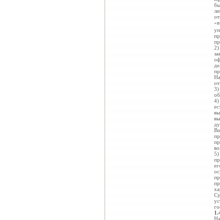
бы
ли
от
«в
уп
пр
пр
2)
за
оф
де
пр
На
от
3)
об
4)
ес
вы
вы
ду
Во
пр
пр
во
5)
пр
ег
ос
пр
пр
ха
Су
ус
го
1.
На