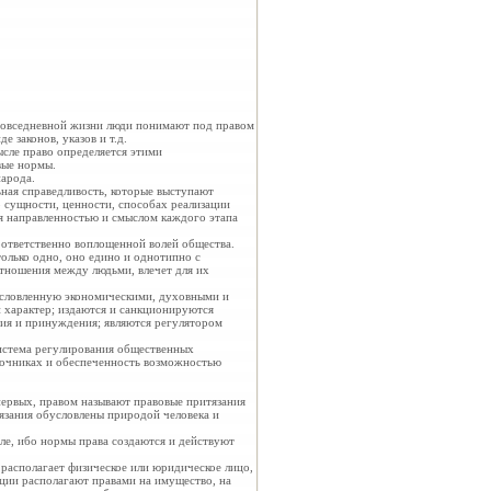
 повседневной жизни люди понимают под правом
 законов, указов и т.д.
сле право определяется этими
вые нормы.
народа.
ьная справедливость, которые выступают
о сущности, ценности, способах реализации
ся направленностью и смыслом каждого этапа
оответственно воплощенной волей общества.
олько одно, оно едино и однотипно с
отношения между людьми, влечет для их
условленную экономическими, духовными и
 характер; издаются и санкционируются
ия и принуждения; являются регулятором
система регулирования общественных
точниках и обеспеченность возможностью
первых, правом называют правовые притязания
тязания обусловлены природой человека и
ле, ибо нормы права создаются и действуют
располагает физическое или юридическое лицо,
ации располагают правами на имущество, на