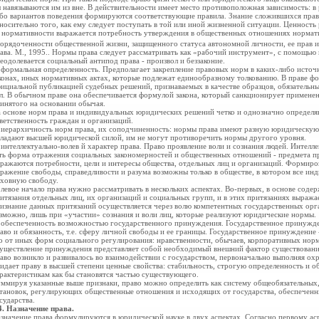
 навязываются им из вне. В действительности имеет место противоположная зависимость: в
бо вариантов поведения формируются соответствующие правила. Знание сложившихся прав
носительно того, как ему следует поступать в той или иной жизненной ситуации. Ценность 
 нормативности выражается потребность утверждения в общественных отношениях нормати
орядоченности общественной жизни, защищенного статуса автономной личности, ее прав 
ава. М., 1995.. Нормы права следует рассматривать как «рабочий инструмент», с помощью 
еодолевается социальный антипод права - произвол и беззаконие.
 формальная определенность. Предполагает закрепление правовых норм в каких-либо источ
конах, иных нормативных актах, которые
подлежат единообразному толкованию. В праве фо
ициальной публикацией судебных решений, признаваемых в качестве образцов, обязатель
л. В обычном праве она обеспечивается формулой закона, который санкционирует примене
инятого на основании обычая.
 основе норм права и индивидуальных юридических решений четко и однозначно определяю
ветственность граждан и организаций.
 иерархичность норм права, их
соподчиненность: нормы права имеют разную
юридическую 
ладают высшей юридической силой, им не могут
противоречить нормы другого уровня.
 интеллектуально-волев й характер права. Право проявление воли и сознания людей. Интелле
ть форма отражения социальных закономерностей и общественных отношений - предмета пр
ражаются потребности, цели и интересы общества, отдельных лиц и организаций. Формиро
ражение свободы, справедливости и разума возможны только в обществе, в котором все и
ховную свободу.
левое начало права нужно рассматривать в нескольких аспектах. Во-первых, в основе соде
итязания отдельных лиц, их организаций и социальных групп, и в этих притязаниях выража
изнание данных притязаний осуществляется через волю компетентных государственных орга
зможно, лишь при «участии» сознания и воли лиц, которые реализуют юридические нормы.
 обеспеченность возможностью государственного принуждения. Государственное принужден
аво и обязанность, т.е. сферу личной свободы и ее границы. Государственное принуждение
о от иных форм социального регулирования: нравственности, обычаев, корпоративных нор
уществление принуждения представляет собой необходимый внешний фактор существовани
аво возникло и развивалось во взаимодействии с государством, первоначально выполняя о
идает праву в высшей степени ценные свойства: стабильность, строгую определенность и 
рактеристикам как бы становятся частью существующего.
ммируя указанные выше признаки, право можно определить как систему общеобязательны
тановок, регулирующих общественные отношения и исходящих от государства, обеспечен
сударства.
4. Назначение права.
значение права формулируются в юридической науке в двух аспектах. Согласно первому ас