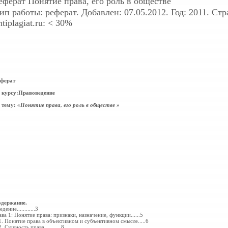
еферат
Понятие права, его роль в обществе
ип работы: реферат. Добавлен: 07.05.2012. Год: 2011. Ст
ntiplagiat.ru: < 30%
ферат
 курсу:Правоведение
 тему:
«Понятие права, его роль в обществе »
держание.
едение...
...
...
...3
ава 1: Понятие права: признаки, назначение, функции...
...5
1. Понятие права в объективном и субъективном смысле...
..6
2. Сущность права. ...
...
...8