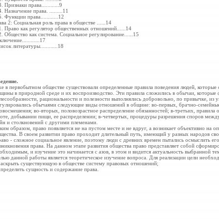
3. Признаки права...
...
...
...9
4. Назначение права. ...
...
...11
5. Функции права...
...
...
...12
ава 2: Социальная роль права в обществе ...
...14
1. Право как регулятор общественных
отношений...
...14
2. Общество как система.
Социальное регулирование...
...15
ключение...
...
...
...17
исок литературы...
...
...
...18
едение.
е в первобытном обществе существовали определенные правила поведения людей, которые
щины в природной среде и их воспроизводство. Эти правила сложились в обычаи, которые ф
лесообразности, рациональности и полезности выполнялись добровольно, по привычке, из у
гулировались обычаями следующие виды отношений в общине: во-первых, брачно-семейные 
овосмешения; во-вторых, половозрастное распределение обязанностей; в-третьих, правила 
оте, добывании пищи, ее распределении; в-четвертых, процедуры разрешения споров межд
йн и столкновений с другими племенами.
ким образом, право появляется не на пустом месте и не вдруг, а возникает объективно на о
щества. В своем развитии право проходит длительный путь, имеющий у разных народов сво
аво - сложное социальное явление, поэтому люди с древних времен пытались осмыслить е
зникновения права. На данном этапе развития общества право представляет собой сформиро
обходимым, и изучение это начинается с азов, в этом и видится актуальность выбранной те
лью данной работы является теоретическое изучение вопроса. Для реализации цели необх
раскрыть существующую в обществе систему правовых отношений;
определить сущность и содержание права.