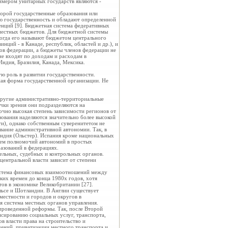
римером унитарных государств являются -
торой государственные образования или
ю государственность и обладают определенной
енций [9]. Бюджетная система федеративных
 местных бюджетов. Для бюджетной системы
ногда его называют бюджетом центрального
нций - в Канаде, республик, областей и др.), и
ов федерации, а бюджеты членов федерации не
не входят по доходам и расходам в
ндия, Бразилия, Канада, Мексика.
ю роль в развитии государственности.
ная форма государственной организации. Не
 другие административно-
территориальные
очки зрения они подразделяются на
очно высокая степень зависимости регионов от
зования наделяются значительно более высокой
ти), однако собственным суверенитетом не
вание административной автономии. Так, в
ндия (Ольстер). Испания кроме национальных
ъем полномочий автономий в простых
азований в федерациях.
тельных, судебных и контрольных органов.
ентральной власти зависит от степени
истема финансовых взаимоотношений между
ких времен до конца 1980х годов, хотя
тов в экономике Великобритании [27].
эльсе и Шотландии. В Англии существует
 местности и городов и округов в
я система местных органов управления.
проведенной реформы. Так, после Второй
сированию социальных услуг, транспорта,
в власти права на строительство и
дений, приватизации местного транспорта и