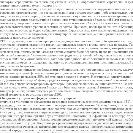
анспорта, мероприятий по защите окружающей среды и образовательных учреждений и кул
естные университеты, музеи, театры и т.п.).
новными статьями расходов бюджетов муниципалитетов являются содержание местных под
еспечения, строительство и содержание зданий для органов юстиции и
образовательных уч
ниципальных улиц и дорог, обеспечение населения муниципалитета газом и электроэнергией
азанных расходных полномочий в большинстве муниципальных образований были передан
новными доходными источниками региональных и местных бюджетов служат налоговые пос
джетов вышестоящего уровня и заемные средства. При этом, несмотря на то, что в Консти
исутствие в составе доходов субнациональных бюджетов всех трех вышеперечисленных исто
ходную базу местных бюджетов для стимулирования налоговых усилий органов власти на 
скольких центральных налогов.
1993 году, как один из этапов программы децентрализации налоговой и бюджетной систем, 
еют право изменять ставки некоторых национальных налогов в установленных пределах. Т
джетов будут зачисляться поступления целевого налога на здравоохранение, который взима
зических лиц, причем региональным органам власти были переданы права по изменению ста
ибольшей финансовой самостоятельностью среди всех уровней субнациональных органов в
торых в 2004 году около 50% всех доходов приходилось на собственные налоговые и нена
ступления налогов на имущество, на занятие определенными видами предпринимательской 
ниципальных бюджетов.
саясь вопросов привлечения бюджетами субнационального уровня заемных средств, следует
ймы только для целей финансирования расходов капитального характера при условии, что 
лга не должен превышать 25% собственных доходов бюджета. Источниками заимствований д
к и Депозитный и ссудный фонд, средства которого выделяются на возвратной и платной ос
90-х было решено конвертировать краткосрочную задолженность
муниципалитетов в 10-лет
емных средств муниципальными бюджетами был установлен жесткий контроль. В частности,
ймы для финансирования текущих расходов, были также введены требования о сбалансиров
рогий контроль за ростом их расходов[30].
3 Бюджетное устройство федеративных государств
отличие от унитарного государства федерация
характеризуется следующими чертами [31].
Во-первых
, она состоит из различных государственных образований (республики, штаты, пр
бъектами федерации и имеющих свое собственное административно-
территориальное делен
Во-вторых
, предполагается существование двух систем высших органов власти: федеральны
дерации. Федеральные органы осуществляют свои полномочия и функции на всей территори
пределах своей территории. Разграничения предметов ведения и полномочий центра и субъе
крепления в конституции. Подобное разграничение осуществляется двояким образом: в одни
крепляется исключительная компетенция федерального центра и исключительная компетенция
рмания) наряду с исключительной компетенцией закрепляется также совместная компетенция