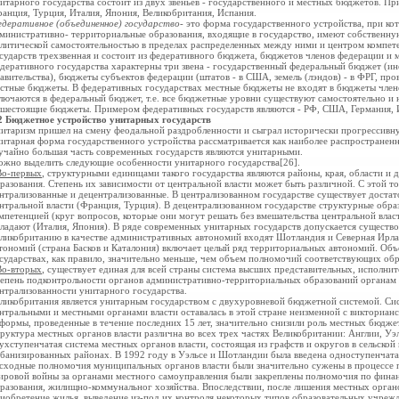
итарного государства состоит из двух звеньев - государственного и местных бюджетов. П
анция, Турция, Италия, Япония, Великобритания, Испания.
деративное (объединенное) государство
- это форма государственного устройства, при ко
министративно- территориальные образования, входящие в государство, имеют собственну
литической самостоятельностью в пределах распределенных между ними и центром компет
сударств трехзвенная и состоит из федеративного бюджета, бюджетов членов федерации и
деративного государства характерны три звена - государственный федеральный бюджет (и
авительства), бюджеты субъектов федерации (штатов - в США, земель (лэндов) - в ФРГ, прови
стные бюджеты. В федеративных государствах местные бюджеты не входят в бюджеты член
лючаются в федеральный бюджет, т.е. все бюджетные уровни существуют самостоятельно и 
шестоящие бюджеты. Примером федеративных государств являются - РФ, США, Германия, И
2 Бюджетное устройство унитарных государств
итаризм пришел на смену феодальной раздробленности и сыграл исторически прогрессивну
итарная форма
государственного устройства рассматривается как наиболее распространен
учайно большая часть современных государств являются унитарными.
жно выделить следующие особенности унитарного государства[26].
Во-первых
, структурными единицами такого государства являются районы, края, области и
разования. Степень их зависимости от центральной власти может быть различной. С этой т
нтрализованные и децентрализованные. В централизованном государстве существует достат
нтральной власти (Франция, Турция). В децентрализованном государстве структурные обра
мпетенцией (круг вопросов, которые они могут решать без вмешательства центральной влас
ладают (Италия, Япония). В ряде современных унитарных государств допускается существо
ликобританию в качестве административных автономий входят Шотландия и Северная Ирла
тономий (страна Басков и Каталония) включает целый ряд территориальных автономий. Об
сударствах, как правило, значительно меньше, чем объем полномочий соответствующих обр
Во-вторых
, существует единая для всей страны система высших представительных, исполни
епень подконтрольности органов административно-
территориальных образований органам ц
нтрализованности унитарного государства.
ликобритания является унитарным государством с двухуровневой бюджетной системой. С
нтральными и местными органами власти оставалась в этой стране неизменной с викторианс
формы, проведенные в течение последних 15 лет, значительно снизили роль местных бюдже
руктура местных органов власти различна во всех трех частях Великобритании: Англии, У
ухступенчатая система местных органов власти, состоящая из графств и округов в сельской
банизированных районах. В 1992 году в Уэльсе и Шотландии была введена одноступенчата
сходные полномочия муниципальных органов власти были значительно сужены в процессе 
ровой войны за органами местного самоуправления были закреплены полномочия по финан
разования, жилищно-коммунальног хозяйства. Впоследствии, после лишения местных органо
иобретение жилья, выведение из-под их контроля некоторых типов образовательных учреж