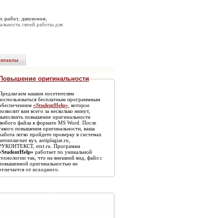
х работ
,
дипломов
,
альность своей работы для
онтакты
Повышение оригинальности
Предлагаем нашим посетителям
воспользоваться бесплатным программным
обеспечением
«StudentHelp»
, которое
позволит вам всего за несколько минут,
выполнить повышение оригинальности
любого файла в формате MS Word. После
такого повышения оригинальности, ваша
работа легко пройдете проверку в системах
антиплагиат вуз, antiplagiat.ru,
РУКОНТЕКСТ, etxt.ru. Программа
«StudentHelp»
работает по уникальной
технологии так, что на внешний вид, файл с
повышенной оригинальностью не
отличается от исходного.