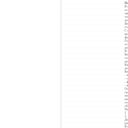
По
В 
ос
эк
че
де
Б
го
С 
ар
фу
Го
ос
до
В 
Бю
го
де
Ка
де
Бю
- 
- 
- 
- 
Ос
ср
пе
на
го
сб
Пе
1.
2.
Д
ра
В 