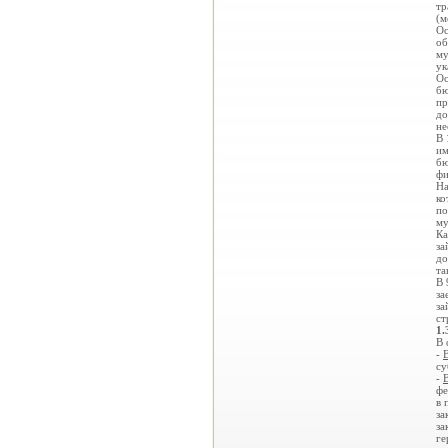
тр
(м
Ос
об
му
ук
Ос
бю
пр
до
не
В 
им
бю
фи
На
ко
по
му
Ка
за
до
та
В 
за
за
ст
1.
В 
-
су
-
фе
в 
за
за
ге