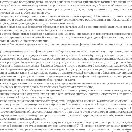
щественного воспроизводства. На этой основе возникают финансовые взаимоотношения гос
ходы бюджета имеют существенные различия по их плательщикам, объектам обложения, мет
м они отличаются единством, так как преследуют одну цель - формирование доходной час
нежная форма и обезналиченность.
ходы бюджета могут носить налоговый и неналоговый характер. Основным источником нал
оимость и доходы, полученные в результате ее первичного распределения (прибыль, зарабо
оцент, рента, дивиденды и т.д.), а также накопления.
налоговые доходы бюджетов образуются в результате либо экономической деятельности са
лученных доходов по уровням бюджетной системы.
руктура бюджетных доходов подвижна и во многом определяется конкретными экономическ
соким уровнем жизни основой
налоговых доходов являются доходы с физических лиц, а в 
логи и налоги с юридических лиц.
асходы бюджета
- денежные средства, направляемы на финансовое обеспечение задач и фу
].
рез бюджетные расходы финансируются
бюджетополучатели - организации производственн
лучателями или распорядителями бюджетных средств. Таким образом, расходы бюджеты нос
ределяются размеры бюджетных расходов по статьям затрат, а непосредственные расходы 
 счет расходов бюджета происходит перераспределение бюджетных средств по уровням бю
бсидии и бюджетные ссуды. Расходы бюджета носят в основном безвозвратный характер. На
лько бюджетные кредиты и бюджетные ссуды. Структура бюджетных расходов ежегодно ус
ане и зависит, как и бюджетные доходы, от экономической ситуации и общественных приор
новременно с распределительной действует
контрольная функция бюджета, которая предпо
 поступлением и использованием бюджетных средств.
рма государственного устройства страны, действующие основные законодательные акты, р
циальных процессах определяют основы бюджетного устройства.
джетное устройство бюджета и бюджетной системы страны, взаимоотношения между ее от
нкционирования бюджетов, входящих в бюджетную систему, состав и структуру бюджетов
пользования бюджетных средств и др.
авное звено финансовой системы государства - бюджетная система.
Бюджетная система
- 
министративно- территориальных образований, самостоятельных в бюджетном отношении 
нованная на экономических отношениях, государственном устройстве и правовых нормах [4
строение бюджетной системы также зависит от формы государственного и административн
спределения власти между центром и
административно- территориальными образованиями в
деративные и конфедеративные .
итарное (единое) государство
- это форма государственного устройства, при которой адм
еют собственной государственности или автономии [9]. В стране действуют единая констит
ганы власти, централизованное управление экономическими, социальными и политическими