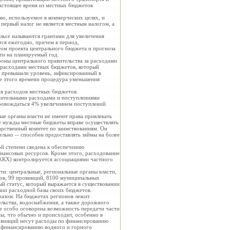
настоящее время из местных бюджетов
во, используемое в коммерческих целях, и
первый налог не является местным налогом, а
льсе называются грантами для увеличения
тся ежегодно, причем в период,
ом проекта центрального бюджета и прогноза
ти на планируемый год.
роны центрального правительства за расходами
а расходами местных бюджетов, который
о превышали уровень, зафиксированный в
ние этого времени процедура уменьшения
ия расходов местных бюджетов.
нительными расходами и поступлениями
провождаться 4% увеличением поступлений
ные органы власти не имеют права привлекать
ые нужды местные бюджеты вправе осуществлять
арственный комитет по заимствованиям. Он
ельно -- способен предоставлять займы на более
ой степени сведена к обеспечению
нансовых ресурсов. Кроме этого, расходование
 ЖКХ) контролируется ассоциациями частного
ти: центральные, региональные органы власти,
нов, 99 провинций, 8100 муниципальных
ый статус, который выражается в существовании
нии расходной базы своих бюджетов.
азом. На бюджетах регионов лежит
льства, водоснабжения, а также дорожного
ве особо оговорена возможность передачи части
, что обычно и происходит, особенно в
овинций несут расходы по финансированию
, финансированию водного и горного