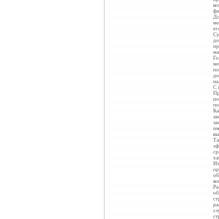
ко
фи
До
ме
ег
Су
до
пр
ма
Го
ме
по
до
на
С 
Пр
по
по
Ка
за
за
им
вы
Та
эф
ср
ха
Ит
ор
об
ко
Ра
об
ст
ра
сл
ст