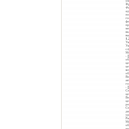
ун
Фр
Фе
ад
по
го
фе
пр
ме
вк
вы
1.
Ун
Ун
сл
Мо
-
об
це
це
ко
об
Ве
ав
го
-
Ст
це
Ве
це
ре
Ст
дв
ур
Ра
Ми
об
пр