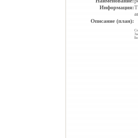
Наименование:
р
Информация:
Т
a
Описание (план):
Ст
Зв
Бю