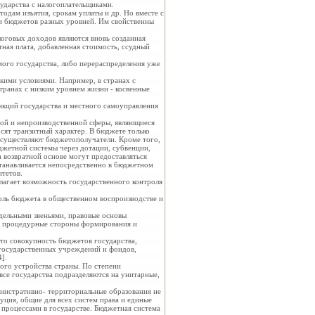
ударства с налогоплательщиками.
одам изъятия, срокам уплаты и др. Но вместе с
ти бюджетов разных уровней. Им свойственны
оговых доходов являются вновь созданная
тная плата, добавленная стоимость, ссудный
мого государства, либо перераспределения уже
ими условиями. Например, в странах с
странах с низким уровнем жизни - косвенные
нкций государства и местного самоуправления
ой и непроизводственной сферы, являющиеся
ят транзитный характер. В бюджете только
осуществляют бюджетополучатели. Кроме того,
джетной системы через дотации, субвенции,
 возвратной основе могут предоставляться
танавливается непосредственно в бюджетном
итетов.
лагает возможность государственного контроля
оль бюджета в общественном воспроизводстве и
дельными звеньями, правовые основы
, процедурные стороны формирования и
это совокупность бюджетов государства,
государственных учреждений и фондов,
].
ого устройства страны. По степени
се государства подразделяются на унитарные,
инистративно- территориальные образования не
уция, общие для всех систем права и единые
 процессами в государстве. Бюджетная система