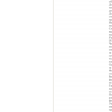
об
До
те
де
До
ст
пр
Не
по
Ст
вы
на
Р
[8
Че
по
оп
за
су
то
пл
Од
за
Фо
со
Бю
фу
ис
Гл
ад
ос
По
ра
фе
Ун
им
ор