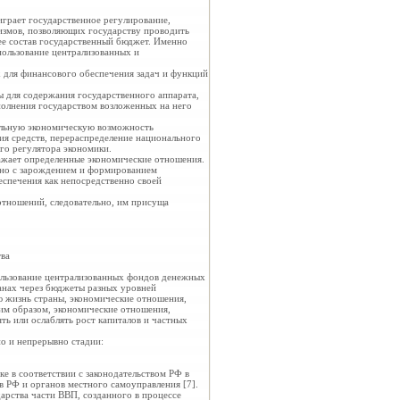
грает государственное регулирование,
измов, позволяющих государству проводить
ее состав государственный бюджет. Именно
пользование централизованных и
 для финансового обеспечения задач и функций
 для содержания государственного аппарата,
ыполнения государством возложенных на него
еальную экономическую возможность
ия средств, перераспределение национального
ого регулятора экономики.
ажает определенные экономические отношения.
зано с зарождением и формированием
еспечения как непосредственно своей
отношений, следовательно, им присуща
тва
ользование централизованных фондов денежных
ранах через бюджеты разных уровней
 жизнь страны, экономические отношения,
ким образом, экономические отношения,
ть или ослаблять рост капиталов и частных
о и непрерывно стадии:
е в соответствии с законодательством РФ в
в РФ и органов местного самоуправления [7].
арства части ВВП, созданного в процессе