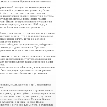
ьтурных заведений регионального значения
разделений полиции, системы социального
реждений, строительство, ремонт и уборка
. Следует отметить, что некоторые из
ы с вышестоящих уровней бюджетной системы.
тупления, целевые и нецелевые гранты
туции Италии содержится прямое указание на
чников средств, начиная с 1992 года, в
местах были включены поступления от
было установлено, что органы власти регионов
акже было решено, что в доходы региональных
ется с фонда оплаты труда и с доходов
вок этого налога.
ласти обладают муниципалитеты, в бюджетах
логовые доходные источники. При этом
деятельности полностью зачисляются в доходы
 отметить, что регионам разрешено привлекать
объем заимствований с учетом обслуживания
ля регионов служат как коммерческие банки,
нове.
ние казначейские облигации, а за привлечением
 было запрещено привлекать краткосрочные
анности местных бюджетов и установлен
овинции, земли, кантоны и др.), являющихся
ие.
х органов и соответствующих органов членов
и страны, органы субъектов федерации - лишь
ктов осуществляется, как правило, путем их
х государствах (Бразилия, Мексика, Канада)
 субъектов; в других (Россия, Индия,
 центра и регионов. Кроме того, в отдельных