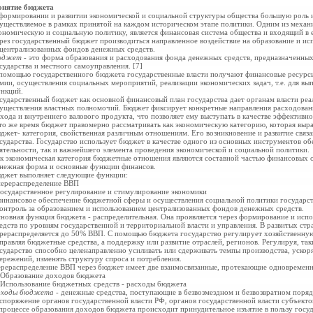
нятие бюджета
формировании и развитии экономической и социальной структуры общества большую роль и
уществляемое в рамках принятой на каждом историческом этапе политики. Одним из механ
ономическую и социальную политику, является финансовая система общества и входящий в 
рез государственный бюджет производиться направленное воздействие на образование и ис
централизованных фондов денежных средств.
юджет
- это форма образования и расходования фонда денежных средств, предназначенных
сударства и местного самоуправления. [7]
помощью государственного бюджета государственные власти получают финансовые ресурсы
мии, осуществления социальных мероприятий, реализации экономических задач, т.е. для в
нкций.
сударственный бюджет как основной финансовый план государства дает органам власти р
уществления властных полномочий. Бюджет фиксирует конкретные направления расходован
хода и внутреннего валового продукта, что позволяет ему выступать в качестве эффективн
то же время бюджет правомерно рассматривать как
экономическую категорию, которая выр
джет- категория, свойственная различным отношениям. Его возникновение и развитие свя
сударства. Государство использует бюджет в качестве одного из основных инструментов об
ятельности, так и важнейшего элемента проведения экономической и социальной политики.
к экономическая категория бюджетные отношения являются составной частью финансовых 
нежная форма и основные функции финансов.
джет выполняет следующие функции:
перераспределение ВВП
государственное регулирование и
стимулирование экономики
финансовое обеспечение бюджетной сферы и
осуществления социальной политики
государс
контроль за образованием и использованием
централизованных фондов денежных средств.
новная функция бюджета - распределительная. Она проявляется через формирование и исп
едств по уровням государственной и территориальной власти и управления. В развитых ст
рераспределяется до 50% ВВП. С помощью бюджета государство регулирует хозяйственную
правляя бюджетные средства, а поддержку или развитие отраслей, регионов. Регулируя, та
сударство способно целенаправленно усиливать или сдерживать темпы производства, ускоря
ережений, изменять структуру спроса и потребления.
рераспределение ВВП через бюджет имеет две взаимосвязанные, протекающие одновременн
 Образование доходов бюджета
 Использование бюджетных средств - расходы бюджета
оходы бюджета
- денежные средства, поступающие в безвозмездном и безвозвратном порядк
споряжение органов государственной власти РФ, органов государственной власти субъекто
процессе образования доходов бюджета происходит принудительное изъятие в пользу госуд