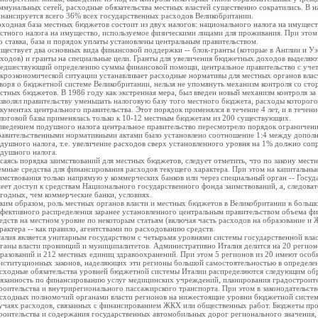
ммунальных сетей, расходные обязательства местных властей существенно сократились. В 
нансируется всего 36% всех государственных расходов Великобритании.
ходная база местных бюджетов состоит из двух налогов: национального налога на имущест
стного налога на имущество, используемое физическими лицами для проживания. При этом 
о ставка, база и порядок уплаты установлены центральным правительством.
ществует два основных вида финансовой поддержки -- блок-гранты (которые в Англии и Уэ
ходов) и гранты на специальные цели. Гранты для увеличения бюджетных доходов выделяю
едшествующий определению суммы финансовой помощи, центральное правительство с учет
кроэкономической ситуации устанавливает расходные нормативы для местных органов влас
воря о бюджетной системе Великобритании, нельзя не упомянуть механизм контроля со сто
стных бюджетов. В 1986 году как экстренная мера, был введен новый механизм контроля з
зволял правительству уменьшать налоговую базу того местного бюджета, расходы которог
кументах центрального правительства. Этот порядок применялся в течение 4 лет, и в тече
логовой базы применялась только к 10-12 местным бюджетам из 200 существующих.
введением подушного налога центральное правительство пересмотрело порядок ограничен
авительственными нормативными актами было установлено соотношение 1:4 между допол
душного налога, т.е. увеличение расходов сверх установленного уровня на 1% должно со
душного налога.
саясь порядка заимствований для местных бюджетов, следует отметить, что по закону мест
емные средства для финансирования расходов текущего характера. При этом на капитальн
имствования только напрямую у коммерческих банков или через специальный орган -- Госуд
еет доступ к средствам Национального государственного фонда заимствований, а, следоват
годных, чем коммерческие банки, условиях.
ким образом, роль местных органов власти и местных бюджетов в Великобритании в больш
фективного распределения заранее установленного центральным правительством объема фи
едств на местном уровне по некоторым статьям (включая часть расходов на образование и
рактера -- как правило, агентствами по расходованию средств.
алия является унитарным государством с четырьмя уровнями системы государственной влас
ганы власти провинций и муниципалитетов. Административно Италия делится на 20 регио
разований и 212 местных единиц здравоохранений. При этом 5 регионов из 20 имеют особ
нституционных законов, наделяющих эти регионы большой самостоятельностью в определе
сходные обязательства уровней бюджетной системы
Италии распределяются следующим обр
язанность по финансированию услуг медицинских учреждений, планирования градостроите
роительства и внутрирегионального пассажирского транспорта. При этом в законодательст
сходных полномочий органами власти регионов на нижестоящие уровни бюджетной системы
учаях расходов, связанных с финансированием ЖКХ или общественных работ. Бюджеты пр
роительства и содержания государственных автомобильных дорог регионального значения