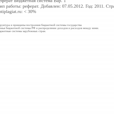
еферат
Бюджетная система Вар. 1
ип работы: реферат. Добавлен: 07.05.2012. Год: 2011. Ст
ntiplagiat.ru: < 30%
руктура и принципы построения бюджетной системы государства
енья бюджетной системы РФ и распределение доходов и расходов между ними.
джетные системы зарубежных стран.