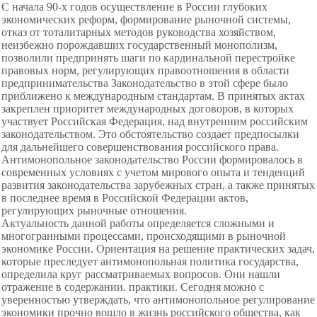
С начала 90-х годов осуществление в России глубоких
экономических реформ, формирование рыночной системы,
отказ от тоталитарных методов руководства хозяйством,
неизбежно порождавших государственный монополизм,
позволили предпринять шаги по кардинальной перестройке
правовых норм, регулирующих правоотношения в области
предпринимательства Законодательство в этой сфере было
приближено к международным стандартам. В принятых актах
закреплен приоритет международных договоров, в которых
участвует Российская Федерация, над внутренним российским
законодательством. Это обстоятельство создает предпосылки
для дальнейшего совершенствования российского права.
Антимонопольное законодательство России формировалось в
современных условиях с учетом мирового опыта и тенденций
развития законодательства зарубежных стран, а также принятых
в последнее время в Российской Федерации актов,
регулирующих рыночные отношения.
Актуальность данной работы определяется сложными и
многогранными процессами, происходящими в рыночной
экономике России. Ориентация на решение практических задач,
которые преследует антимонопольная политика государства,
определила круг рассматриваемых вопросов. Они нашли
отражение в содержании. практики. Сегодня можно с
уверенностью утверждать, что антимонопольное регулирование
экономики прочно вошло в жизнь российского общества, как