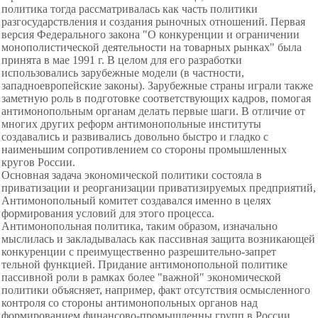
политика тогда рассматривалась как часть политики
разгосударствления и создания рыночных отношений. Первая
версия Федерального закона "О конкуренции и ограничении
монополистической деятельности на товарных рынках" была
принята в мае 1991 г. В целом для его разработки
использовались зарубежные модели (в частности,
западноевропейские законы). Зарубежные страны играли также
заметную роль в подготовке соответствующих кадров, помогая
антимонопольным органам делать первые шаги. В отличие от
многих других реформ антимонопольные институты
создавались и развивались довольно быстро и гладко с
наименьшим сопротивлением со стороны промышленных
кругов России.
Основная задача экономической политики состояла в
приватизации и реорганизации приватизируемых предприятий,
Антимонопольный комитет создавался именно в целях
формирования условий для этого процесса.
Антимонопольная политика, таким образом, изначально
мыслилась и закладывалась как пассивная защита возникающей
конкуренции с преимущественно
разрешительно-запрет
тельной функцией. Придание антимонопольной политике
пассивной роли в рамках более "важной" экономической
политики объясняет, например, факт отсутствия осмысленного
контроля со стороны антимонопольных органов над
формированием финансово-промышленны групп в России,