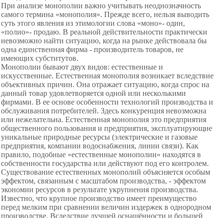
При анализе монополии важно
учитывать неоднозначность
самого термина «монополия». Прежде всего, нельзя выводить
суть этого явления из этимологии слова «моно»- один,
«полио»- продаю. В реальной действительности практически
невозможно найти ситуацию, когда на рынке действовала бы
одна единственная фирма - производитель товаров, не
имеющих субститутов.
Монополии бывают двух видов: естественные и
искусственные. Естественная монополия возникает вследствие
объективных причин. Она отражает ситуацию, когда спрос на
данный товар удовлетворяется одной или несколькими
фирмами. В ее основе особенности технологий производства и
обслуживания потребителей. Здесь конкуренция невозможна
или нежелательна. Естественная монополия это предприятия
общественного пользования и предприятия, эксплуатирующие
уникальные природные ресурсы (электрические и газовые
предприятия, компании водоснабжения, линии связи). Как
правило, подобные «естественные монополии» находятся в
собственности государства или действуют под его контролем.
Существование естественных монополий объясняется особым
эффектом, связанным с масштабом производства, - эффектом
экономии ресурсов в результате укрупнения производства.
Известно, что крупное производство имеет преимущество
перед мелким при сравнении величин издержек в однородном
производстве. Вследствие лучшей оснащённости и большей