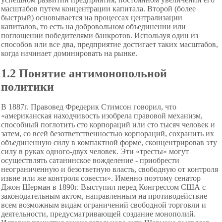
масштабов путем концентрации капитала. Второй (более
быстрый) основывается на процессах централизации
капиталов, то есть на добровольном объединении или
поглощении победителями банкротов. Используя один из
способов или все два, предприятие достигает таких масштабов,
когда начинает доминировать на рынке.
1.2 Понятие антимонопольной
политики
В 1887г. Правовед Фредерик Стимсон говорил, что
«американская находчивость изобрела правовой механизм,
способный поглотить сто корпораций или сто тысяч человек и
затем, со всей безответственностью
корпораций, сохранить их
объединенную силу в компактной форме, сконцентрировав эту
силу в руках одного-двух человек. Эти «тресты» могут
осуществлять сатанинское вожделение - приобрести
неограниченную и безответную власть, свободную от контроля
извне или же контроля совести». Именно поэтому сенатор
Джон Шерман в 1890г. Выступил перед Конгрессом США с
законодательным актом, направленным на противодействие
всем возможным видам ограничений свободной торговли и
деятельности, предусматривающей создание монополий.