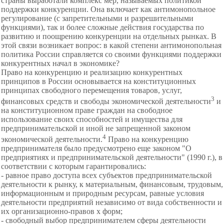
страны выработали комплекс мер, называемых политикой
поддержки конкуренции. Она включает как антимонопольное
регулирование (с запретительными и разрешительными
функциями), так и более сложные действия государства по
развитию и поощрению конкуренции на отдельных рынках. В
этой связи возникает вопрос: в какой степени антимонопольная
политика России справляется со своими функциями поддержки
конкурентных начал в экономике?
Право на конкуренцию и реализацию конкурентных
принципов в России основывается на конституционных
принципах
свободного перемещения товаров, услуг,
3
финансовых средств и свободы экономической деятельности
и
на конституционном праве граждан на свободное
использование своих способностей и имущества для
предпринимательской и иной не запрещенной законом
4
экономической деятельности.
Право на конкуренцию
предпринимателя было предусмотрено еще законом "О
предприятиях и предпринимательской деятельности" (1990 г.), в
соответствии с которым гарантировались:
- равное право доступа всех субъектов предпринимательской
деятельности к рынку, к
материальным, финансовым, трудовым,
информационным и природным ресурсам, равные условия
деятельности предприятий независимо от вида собственности и
их организационно-правов х форм;
- свободный выбор
предпринимателем сферы деятельности