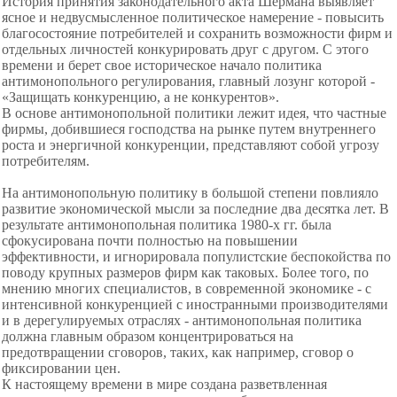
История принятия законодательного акта Шермана выявляет
ясное и недвусмысленное политическое намерение - повысить
благосостояние потребителей и сохранить возможности фирм и
отдельных личностей конкурировать друг с другом. С этого
времени и берет свое историческое начало политика
антимонопольного регулирования, главный лозунг которой -
«Защищать конкуренцию, а не конкурентов».
В основе антимонопольной политики лежит идея, что частные
фирмы, добившиеся господства на рынке путем внутреннего
роста и энергичной конкуренции, представляют собой угрозу
потребителям.
На антимонопольную политику в большой степени повлияло
развитие экономической мысли за последние два десятка лет. В
результате антимонопольная политика 1980-х гг. была
сфокусирована почти полностью на повышении
эффективности, и игнорировала популистские беспокойства по
поводу крупных размеров фирм как таковых. Более того, по
мнению многих специалистов, в современной экономике - с
интенсивной конкуренцией с иностранными производителями
и в дерегулируемых отраслях - антимонопольная политика
должна главным образом концентрироваться на
предотвращении сговоров, таких, как например, сговор о
фиксировании цен.
К настоящему времени в мире создана разветвленная