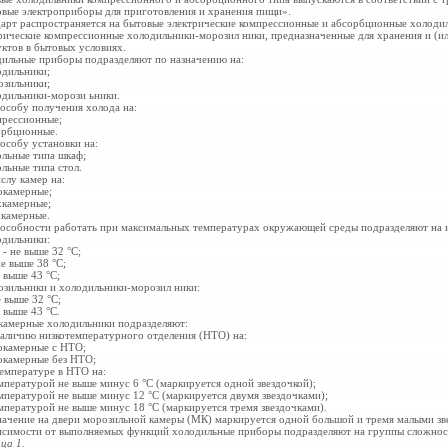
вые электроприборы для приготовления и хранения пищи».
арт распространяется на бытовые электрические компрессионные и абсорбционные холоди
рические компрессионные холодильники-морозил ники, предназначенные для хранения и (
ктов в бытовых условиях.
ильные приборы подразделяют по назначению на:
одильники;
озильники;
одильники-морози ьники.
особу получения холода на:
прессионные;
орбционные.
особу установки на:
ольные типа шкаф;
ольные типа стол.
слу камер на:
окамерные;
хкамерные;
хкамерные.
особности работать при максимальных температурах окружающей среды подразделяют на 
одильники:
 - не выше 32 °С;
не выше 38 °С;
е выше 43 °С;
озильники и холодильники-морозил ники:
е выше 32 °С;
е выше 43 °С.
амерные холодильники подразделяют:
наличию низкотемпературного отделения (НТО) на:
окамерные с НТО;
окамерные без НТО;
температуре в НТО на:
емпературой не выше минус 6 °С (маркируется одной звездочкой)
;
емпературой не выше минус 12 °С (маркируется двумя
звездочками);
емпературой не выше минус 18 °С (маркируется тремя звездочками).
ачение на двери морозильной камеры (МК) маркируется одной большой и тремя малыми зв
исимости от выполняемых функций холодильные приборы
подразделяют на группы сложност
ца 1.