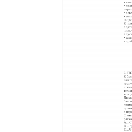
• эле
• про
через
• осв
• вен
конде
К при
• дат
низко
• пус
• защ
• при
2. 
К быт
влаго
корпу
и эле
техни
холод
Движу
был з
приме
должн
с пер
С янв
расхо
А…С –
D – п
E…G –