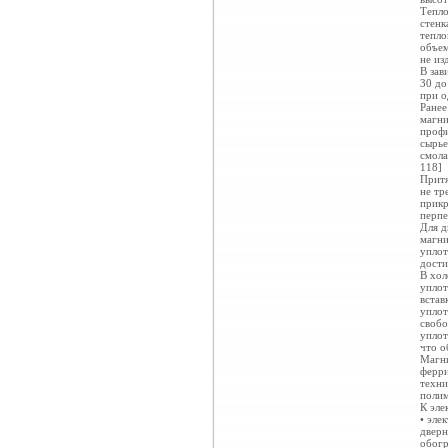
Тепло
стенк
тепло
объем
не из
В зав
30 до
при о
Ранее
магни
профи
сырье
смола
118]
Притя
не тр
прикр
перпе
Для д
магни
уплот
дости
В хол
уплот
встав
уплот
свобо
уплот
что о
Магни
ферри
техни
полим
К эле
• эле
дверн
обогр