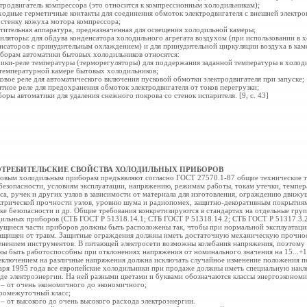
ктродвигатель компрессора (это относится к компрессионным холодильникам);
ходные герметичные контакты для соединения обмоток электродвигателя с внешней электр
 стенку кожуха мотора компрессора;
етительная аппаратура, предназначенная для освещения холодильной
камеры;
тиляторы: для обдува конденсатора холодильного агрегата воздухом (при использовании в 
нсаторов с принудительным охлаждением) и для принудительной циркуляции воздуха в кам
борам автоматики бытовых холодильников относятся:
чики-реле температуры (терморегуляторы) для поддержания заданной температуры в холод
температурной камере бытовых холодильников;
ковое реле для автоматического включения пусковой обмотки электродвигателя при запуске;
итное реле для предохранения обмоток электродвигателя от токов перегрузки;
боры автоматики для удаления снежного покрова со стенок испарителя. [9, с. 43]
ПОТРЕБИТЕЛЬСКИЕ СВОЙСТВА ХОЛОДИЛЬНЫХ ПРИБОРОВ
овым холодильным приборам предъявляют согласно ГОСТ 27570.1-87 общие технические тр
безопасности, условиям эксплуатации, напряжению, режимам работы, токам утечки, темпер
са, ручек и других узлов в зависимости от материала для изготовления, ограждению движу
ктрической прочности узлов, уровню шума и радиопомех, защитно-декоративным покрытия
ке безопасности и др. Общие требования конкретизируются в стандартах на отдельные груп
ильных приборов (СТБ ГОСТ Р 51318.14.1; СТБ ГОСТ Р 51318.14.2; СТБ ГОСТ Р 51317.3.2).
щиеся части приборов должны быть расположены так, чтобы при нормальной эксплуатаци
ащищен от травм. Защитные ограждения должны иметь достаточную механическую прочност
нением инструментов. В питающей электросети возможны колебания напряжения, поэтому
ы быть работоспособны при отклонениях напряжения от номинального значения на 15...+
еключением на различные напряжения должна исключать случайное изменение положения п
аря 1995 года все европейские холодильники при продаже должны иметь специальную накл
де электроэнергии. На ней разными цветами и буквами обозначаются классы энергоэкономи
 от очень экономичного до экономичного;
ромежуточный класс;
 от высокого до очень
высокого расхода электроэнергии.