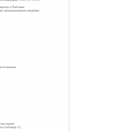
льники и бытовые
или) замораживания пищевых
исполнения:
ездочками.
и (таблица 1):