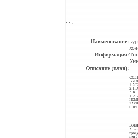
и т.д.................
Наименование:
кур
хол
Информация:
Тип
Уни
Описание (план):
СОД
ВВЕД
1. У
2. П
3. К
4. Х
НЕМИ
ЗАКЛ
СПИ
ВВЕ
Холод
проду
при б