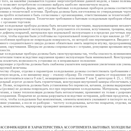
 того, на наклейке указывается годовое энергопотребление данной модели, а также полезн
то позволяет потребителю осознанно выбрать наиболее экономичную модель.
рукция, габариты, форма, цвет, отделка бытовых холодильных приборов должны соответст
омики и технической эстетики. Приборы должны быть изготовлены по утвержденным черте
ы пройти испытания и быть согласованы с организациями, ответственными за технический
 и видов электротоваров. Технические требования к бытовым холодильным приборам обяза
 с органами торговли.
ые холодильные приборы должны быть механически прочными, выдерживающими механиче
кают при нормальной эксплуатации. Не допускаются отслоения, вспучивания, трещины, корр
е дефекты покрытий, материалов при нормальной эксплуатации и в пределах расчетных пер
ется, чтобы изделия были устойчивы на горизонтальной поверхности и при наклоне до 10°
особления приборов не повреждали поверхность, по которой они перемещаются. Вводное о
много соединительного шнура должно обязательно иметь защитную втулку, предохраняющ
ания, скручивания. Шнуры не должны соприкасаться с острыми, режущими кромками внутр
хности.
ые холодильные приборы должны быть сконструированы так, чтобы опасность возникнове
рическим током вследствие нарушения правил эксплуатации была минимальной. Конструкци
а исключать возможность установки их в неправильное положение.
ирующие устройства должны быть снабжены указателем направления увеличения или умень
ируемой величины.
честву сборки, отделки и параметрам холодильники должны соответствовать требованиям с
етную модель, а по внешнему виду – эталону-образцу. По степени защиты от поражения эл
ы изготовляться класса 0 или I, незащищенного исполнения У или Т, категории 4. [5, с. 102
ильный агрегат должен быть герметичным, конструкция внутренней камеры обеспечивать у
е. Полки, испаритель должны быть установлены без перекосов, качания, должны выдержива
 (ролики) не должны повреждать пол при перемещении холодильника. Материалы, покрыти
ктами, а также теплоизоляция должны быть нетоксичными; применяют их только с разреше
оохранения. Покрытия не должны разрушаться вследствие истирания, действия продуктов,
ется, чтобы холодильник был комплектным, элементы комплекта указывают в паспорте на из
яние упаковки, а после ее разборки – чистоту холодильника, качество покрытия, отделки, 
и, комплектность, маркировку проверяют внешним осмотром.
КЛАССИФИКАЦИЯ И ХАРАКТЕРИСТИКА АССОРТИМЕНТА БЫТОВЫХ ХОЛОДИЛЬ
ые холодильники компрессионного и абсорбционного типа выпускаются в соответствии с 