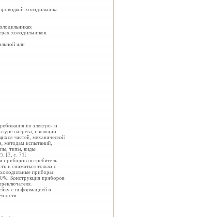
опроводкой холодильника
холодильниках
ерах холодильников.
ильной или
ебования по электро- и
атуре нагрева, изоляции
щихся частей, механической
м, методам испытаний,
пы, типы, виды
 [3, с. 71]
и приборов потребитель
ь и сниматься только с
 холодильные приборы
10%. Конструкция приборов
ереключателя.
ейку с информацией о
чности: