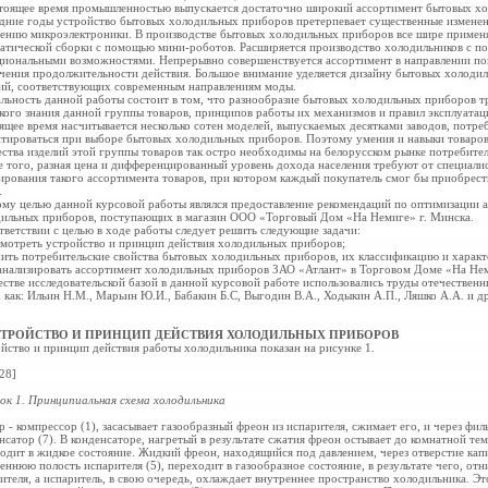
тоящее время
промышленностью выпускается достаточно широкий ассортимент бытовых
хо
дние годы устройство бытовых холодильных приборов претерпевает существенные измене
ению микроэлектроники. В производстве бытовых холодильных приборов все шире примен
атической сборки с помощью мини-роботов. Расширяется производство холодильников с 
иональными возможностями. Непрерывно совершенствуется ассортимент в направлении по
чения продолжительности действия. Большое внимание уделяется дизайну бытовых холоди
ий, соответствующих современным направлениям моды.
льность данной работы состоит в том, что разнообразие бытовых холодильных приборов т
кого знания данной группы товаров, принципов работы их механизмов и правил эксплуатаци
ящее время насчитывается несколько сотен моделей, выпускаемых десятками заводов, потре
тироваться при выборе бытовых холодильных приборов. Поэтому умения и навыки товаров
ества изделий этой группы товаров так остро необходимы на белорусском рынке потребител
 того, разная цена и дифференцированный уровень дохода населения требуют от специали
рования такого ассортимента товаров, при котором каждый покупатель смог бы приобрес
.
му целью данной курсовой работы являлся предоставление рекомендаций по оптимизации 
ильных приборов, поступающих в магазин ООО «Торговый Дом «На Немиге» г. Минска.
тветствии с целью в ходе работы следует решить следующие задачи:
смотреть устройство и
принцип действия холодильных приборов;
чить потребительские
свойства бытовых холодильных приборов, их классификацию и характ
анализировать ассортимент
холодильных приборов ЗАО «Атлант» в
Торговом Доме «На Не
естве исследовательской базой в данной курсовой работе использовались труды отечествен
 как: Ильин Н.М., Марьин Ю.И., Бабакин Б.С, Выгодин В.А., Ходыкин А.П., Ляшко А.А. и др
УСТРОЙСТВО И ПРИНЦИП ДЕЙСТВИЯ ХОЛОДИЛЬНЫХ ПРИБОРОВ
йство и принцип действия работы холодильника показан на рисунке 1.
 28]
ок 1. Принципиальная схема холодильника
 - компрессор (1), засасывает газообразный фреон из испарителя, сжимает его, и через филь
нсатор (7). В конденсаторе, нагретый в результате сжатия фреон остывает до комнатной те
одит в жидкое состояние. Жидкий фреон, находящийся под давлением, через отверстие капи
еннюю полость испарителя (5), переходит в газообразное состояние, в результате чего, отн
ителя, а испаритель, в свою очередь, охлаждает внутреннее пространство холодильника. Эт