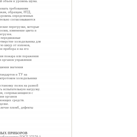
ый объем и уровень шума.
вовать требованиям
жам, образцам, НТД,
 уровень определенных
тельно согласовываются
ские перегрузки, которые
озия, изменение цвета и
егрузок.
, передвижные
тверстие холодильника для
ую шнур от изломов,
и прибора и на его
ния пожара или поражения
я органов управления
шения значения
тандартов и ТУ на
ектротоком холодильники
]
становку полок на разной
ть испытательную нагрузку.
я, соприкасающиеся с
ния органов
 моющих средств.
делие.
наличие пломб, дефекты
НЫХ ПРИБОРОВ
требованиями ГОСТ 27570.1