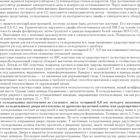
жения заданной терморегулятором (3) температуры стенок испарителя. При достижении 
регулятор размыкает электрическую цепь и компрессор останавливается. Через некоторое в
ильнике (за счет воздействия внешних факторов) начинает повышаться, контакты терморегу
ью защитно-пускового реле (2) запускается электродвигатель мотор - компрессора и весь ц
енно представляя, холодильник состоит из изотермического шкафа и
электрического обор
ата)
с является несущей конструкцией, поэтому должен быть достаточно жестким. Его изготавл
ной 0,6-0,1 мм. Герметичность наружного шкафа обеспечивается пастой ПВ-3 на основе х
хность шкафа фосфатируют, затем грунтуют и дважды покрывают белой эмалью МЛ-12-01
р. Выполняют это с помощью краскопультов или в электростатическом поле. Поверхность се
ой имеется, покрывают полиэфирным лаком.
леднее время для
изготовления корпуса холодильника все чаще применяют ударопрочные пл
щается расход металла и уменьшается масса холодильного прибора.
лические внутренние шкафы из стального листа толщиной 0,7- 0,9 мм изготавливают метод
руют горячим способом силикатно-титановой эмалью.
массовые камеры изготавливают из АБС-пластика или из ударопрочного полистирола мето
акрилбутадиеновый стирол) обладает высокими механическими свойствами и стойкостью п
ну). Детали из АБС-пластика, покрытые хромом и никелем, широко применяются в декорати
ластики выпускаются в виде гранул диаметром не более 3 мм и длиной 4-5 мм или в виде 
м под давлением, выдуванием, термоформованием. Камеры у морозильников и камеры низк
ильников металлические — из алюминия или нержавеющей стали. Стальные камеры более до
величивают массу холодильника и требуют особых способов крепления к наружному корпу
тивной теплоизоляции от окружающей среды.
еимуществам пластмассовых
камер относятся технологичность
изготовления, малый коэффи
ая масса. Однако такие камеры бсравнению с металлическими. В холодильниках с пластма
етру дверного проема не устанавливают накладки, закрывающие теплоизоляцию, так как ро
тованные края камеры. [1, с. 93]
и холодильника изготовляют из стального листа толщиной 0,8 мм методом штампов
ях холодильников двери изготовлены из древесностружечной плиты или ударопрочного
 холодильника состоит из наружной и внутренней панелей, теплоизоляции между ними и у
овляют из ударопрочного полистирола методом вакуум-формования. Толщина листа 2-3 мм
ильников двери открываются слева направо. Во всех современных холодильниках предусмот
возможность открывания двери справа налево. У настенных холодильников дверь двухстворча
 холодильника должна плотно прилегать к дверному проему, иначе теплый воздух будет про
ечения герметичности внутреннюю сторону двери по всему периметру окантовывают магн
го профиля. Двери в закрытом положении удерживаются с помощью механических (чаще ку
тных затворов. Последние наиболее распространены. При их наличии ручку двери можно 
е, исходя из требований технической эстетики.