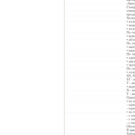
«Быто
Станд
элект
проду
Холод
• хол
• мор
• хол
По сп
• ком
• абс
По сп
• нап
• нап
По чи
• одн
• дву
• тре
По сп
• хол
SN, N
ST - 
Т - н
• мор
N - н
Т - н
Однок
• по 
- одн
- одн
• по 
- с т
- с т
- с т
Обозн
В зав
Табли