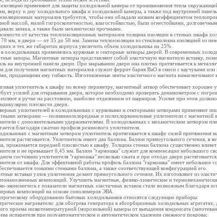
изоляцию применяют для защиты холодильной камеры от проникновения тепла окружающей
ам, верху и дну холодильного шкафа и холодильной камеры, а также под внутренней панел
изоляционных материалов требуется, чтобы они обладали низким коэффициентом теплопро
ной массой, малой гигроскопичностью, влагостойкостью, были огнестойкими, долговечны
давали запаха, а также были механически прочными.
исимости от качества теплоизоляционных материалов толщина изоляции в стенках шкафа хо
 70 мм, в двери — от 35 до 50 мм. Замена теплоизоляции из стекловолокна изоляцией из пе
дних и тех же габаритах корпуса увеличить объем холодильника на 25%.
 в холодильниках применялись курковые и секторные затворы дверей. В современных холо
тные запоры. Магнитные затворы представляют собой эластичную магнитную вставку, по
ль на внутренней панели двери. При закрывании двери она плотно притягивается к металл
м для получения магнитных материалов служит феррит бария ВаО в смеси с каучуками ил
ми, придающими ему гибкость. Изготовленные ленты эластичного магнита намагничивают в 
гивая уплотнитель к шкафу по всему периметру, магнитный затвор обеспечивает хорошее у
ебует усилий для открывания двери, которое необходимо проверять динамометром с погр
епляют к ручке на расстоянии, наиболее отдаленном от шарниров. Усилие при этом должно
ндикулярно плоскости двери.
верных уплотнителей в холодильниках с курковыми и секторными затворами применяют пищ
тными затворами — поливинилхлоридные и полихлорвиниловые уплотнители с магнитной в
нители с дополнительными удерживателями. В холодильниках с механическим затвором пло
гается благодаря сжатию профиля резинового уплотнителя.
одильниках с магнитным
затвором уплотнитель притягивается к шкафу силой притяжения м
нителя растягивается. Уплотнитель имеет два баллона. Баллон прямоугольного сечения, в 
ка, прижимается передней плоскостью к шкафу. Толщина стенки баллона существенно влияет
нителя и не превышает 0,45 мм. Баллон "гармошка" служит для компенсации небольшого св
дном состоянии уплотнителя "гармошка" несколько сжата и при отходе двери растягивается
нителя от шкафа. Для эффективной работы профиль баллона "гармошка" имеет небольшое с
беспечивается тонкими стенками баллона, а также соответствующей конфигурацией его.
тные вставки узлов уплотнения делают прямоугольного сечения. Их изготовляют из элас
тонаполненных композиций. Улучшить магнитные, физико-химические и термомеханические
ко-экономическ е показатели магнитных эластичных вставок стало возможным благодаря и
ерных композиций на основе сополимеров ЭВА.
ктрическому оборудованию бытовых холодильников относятся следующие приборы:
ктрические нагреватели: для обогрева генератора в абсорбционных холодильных агрегатах;
ого проема низкотемпературной (морозильной) камеры от выпадения конденсата (запотевани
ева испарителя при полуавтоматическом и автоматическом удалении снежного покрова;