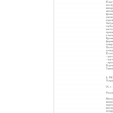
В нас
после
внедр
автом
функц
увели
издел
Актуа
глубо
насто
ориен
и кач
Кроме
форми
товар
Поэто
холод
В соо
- рас
- изу
- про
В кач
Таких
1. 
Устро
[4, с.
Рисун
Мотор
конде
перех
внутр
испар