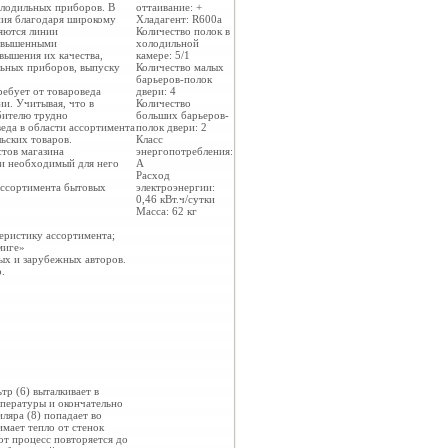
лодильных приборов. В
оттаивание: +
ния благодаря широкому
Хладагент: R600a
яются линии
Количество полок в
повышенными
холодильной
вышения их качества,
камере: 5/1
льных приборов, выпуску
Количество малых
барьеров-полок
ребует от товароведа
двери: 4
и. Учитывая, что в
Количество
бителю трудно
больших барьеров-
еда в области ассортимента
полок двери: 2
ьских товаров.
Класс
стов магазина
энергопотребления:
ти необходимый для него
A
Расход
ассортимента бытовых
электроэнергии:
0,46 кВт.ч/сутки
Масса: 62 кг
еристику ассортимента;
миге»
ных и
зарубежных авторов.
.
тр (6) выталкивает в
мпературы и окончательно
ляра (8) попадает во
имает тепло от стенок
от процесс повторяется до