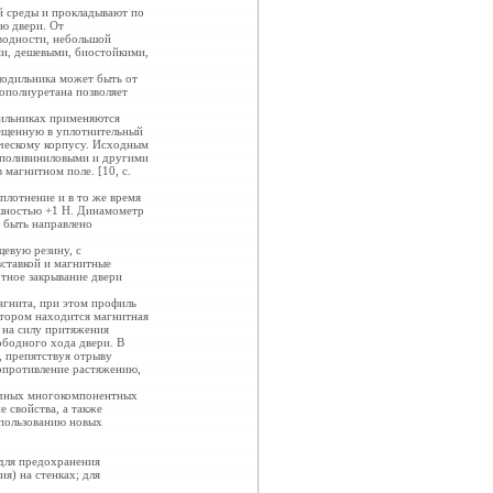
 среды и прокладывают по
ью двери. От
водности, небольшой
ми, дешевыми, биостойкими,
лодильника может быть от
нополиуретана позволяет
дильниках применяются
мещенную в уплотнительный
ическому корпусу. Исходным
и поливиниловыми и другими
магнитном поле. [10, с.
плотнение и в то же время
ешностью +1 Н. Динамометр
 быть направлено
евую резину, с
ставкой и магнитные
тное закрывание двери
агнита, при этом профиль
котором находится магнитная
 на силу притяжения
ободного хода двери. В
, препятствуя отрыву
опротивление растяжению,
тичных многокомпонентных
 свойства, а также
спользованию новых
 для предохранения
я) на стенках; для