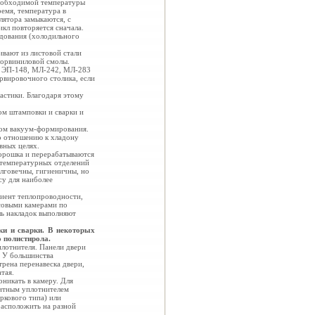
необходимой температуры
ремя, температура в
лятора замыкаются, с
икл повторяется сначала.
удования (холодильного
ивают из листовой стали
лорвиниловой смолы.
, ЭП-148, МЛ-242, МЛ-283
рвировочного столика, если
астики. Благодаря этому
ом штамповки и сварки и
дом вакуум-формирования.
о отношению к хладону
вных целях.
порошка и перерабатываются
отемпературных отделений
лговечны, гигиеничны, но
су для наиболее
циент
теплопроводности,
ссовыми камерами по
ль накладок выполняют
ки и сварки. В некоторых
 полистирола.
плотнителя. Панели двери
. У большинства
рена перенавеска двери,
тая.
никать в камеру. Для
итным уплотнителем
ркового типа) или
расположить на разной