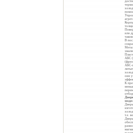
дости
термо
холод
помощ
Упрощ
агрег
Корпу
толщи
Повер
или д
таков
В пос
сокра
Метал
эмали
Пласт
АБС (
(фрео
АБС-п
литье
холод
они у
эффек
К пр
меньш
перим
отбор
Двер
модел
Дверь
изгот
холод
т.е. 
Дверь
обесп
разно
магни
высот