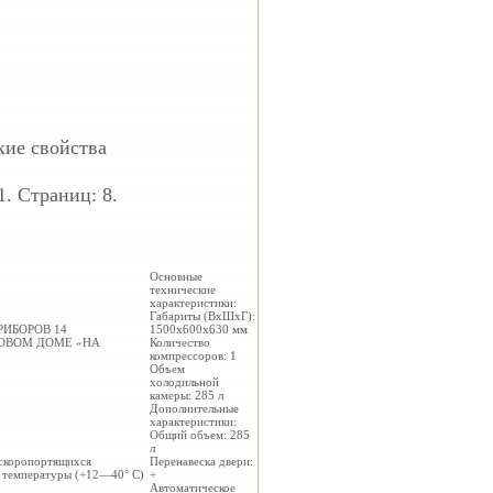
кие свойства
1. Страниц: 8.
Основные
технические
характеристики:
Габариты (ВхШхГ):
РИБОРОВ
14
1500х600х630 мм
ГОВОМ ДОМЕ «НА
Количество
компрессоров: 1
Объем
холодильной
камеры: 285 л
Дополнительные
характеристики:
Общий объем: 285
л
 скоропортящихся
Перенавеска двери:
е температуры (+12—40° С)
+
Автоматическое