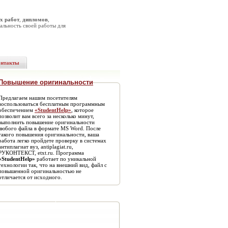
х работ
,
дипломов
,
альность своей работы для
онтакты
Повышение оригинальности
Предлагаем нашим посетителям
воспользоваться бесплатным программным
обеспечением
«StudentHelp»
, которое
позволит вам всего за несколько минут,
выполнить повышение оригинальности
любого файла в формате MS Word. После
такого повышения оригинальности, ваша
работа легко пройдете проверку в системах
антиплагиат вуз, antiplagiat.ru,
РУКОНТЕКСТ, etxt.ru. Программа
«StudentHelp»
работает по уникальной
технологии так, что на внешний вид, файл с
повышенной оригинальностью не
отличается от исходного.