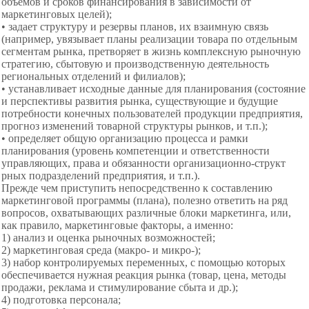
объемов и сроков финансирования в зависимости от
маркетинговых целей);
• задает структуру и резервы планов, их взаимную связь
(например, увязывает планы реализации товара по отдельным
сегментам рынка, претворяет в жизнь комплексную рыночную
стратегию, сбытовую и производственную деятельность
региональных отделений и филиалов);
• устанавливает исходные данные для планирования (состояние
и перспективы развития рынка, существующие и будущие
потребности конечных пользователей продукции предприятия,
прогноз изменений товарной структуры рынков, и т.п.);
• определяет общую организацию процесса и рамки
планирования (уровень компетенции и ответственности
управляющих, права и обязанности организационно-структ
рных подразделений предприятия, и т.п.).
Прежде чем приступить непосредственно к составлению
маркетинговой программы (плана), полезно ответить на ряд
вопросов, охватывающих различные блоки маркетинга, или,
как правило, маркетинговые факторы, а именно:
1) анализ и оценка рыночных
возможностей;
2) маркетинговая среда (макро- и микро-);
3) набор контролируемых переменных, с помощью которых
обеспечивается нужная реакция рынка (товар, цена, методы
продажи, реклама и стимулирование сбыта и др.);
4) подготовка персонала;