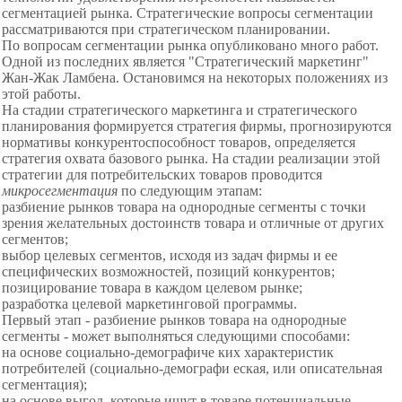
сегментацией рынка. Стратегические вопросы сегментации
рассматриваются при стратегическом планировании.
По вопросам сегментации рынка опубликовано много работ.
Одной из последних является "Стратегический маркетинг"
Жан-Жак Ламбена. Остановимся на некоторых положениях из
этой работы.
На стадии стратегического
маркетинга и стратегического
планирования формируется стратегия фирмы, прогнозируются
нормативы
конкурентоспособност товаров, определяется
стратегия охвата базового рынка. На стадии реализации этой
стратегии для потребительских товаров проводится
микросегментация
по следующим этапам:
разбиение рынков товара на однородные сегменты с точки
зрения желательных достоинств товара и отличные от других
сегментов;
выбор целевых сегментов, исходя из задач фирмы и ее
специфических возможностей, позиций конкурентов;
позицирование товара в каждом целевом рынке;
разработка целевой маркетинговой программы.
Первый этап - разбиение рынков товара на однородные
сегменты - может выполняться следующими способами:
на основе социально-демографиче ких характеристик
потребителей (социально-демографи еская, или описательная
сегментация);
на основе выгод, которые ищут в товаре потенциальные