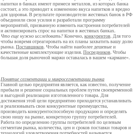
напитки в банках имеют примеси металлов, из которых банка
состоит, а это приводит к изменению вкуса напитков и вредно
для здоровья. В результате производители жестяных банок в РФ
объединили свои усилия и разработали программу
мероприятий, призванную изменить настроения потребителей
и активизировать спрос на напитки в жестяных банках.
Что еще нужно исследовать?
Конечно,
конкурентов
. Для того
чтобы вовремя отреагировать на их планы захватить вашу долю
рынка.
Поставщиков
. Чтобы найти наиболее дешевые и
качественные комплектующие изделия.
Посредников
. Чтобы
большая доля рыночной маржи оставалась в вашем «кармане».
Понятие сегментации и микросегментации рынка
Главной целью предприятия
является, как известно, получение
прибыли и решение социальных проблем путем своевременной
и
выгодной реализации изготовленного
товара. Для
достижения этой цели
предприятию приходится устанавливать
и
реализовывать свои конкурентные преимущества,
производить конкурентоспособную продукцию и определять
свою нишу на рынке, конкретную группу потребителей.
Работа по определению группы потребителей по целевым
сегментам рынка, количества, цен и сроков поставки товаров и
технологий удовлетворения потребностей называется