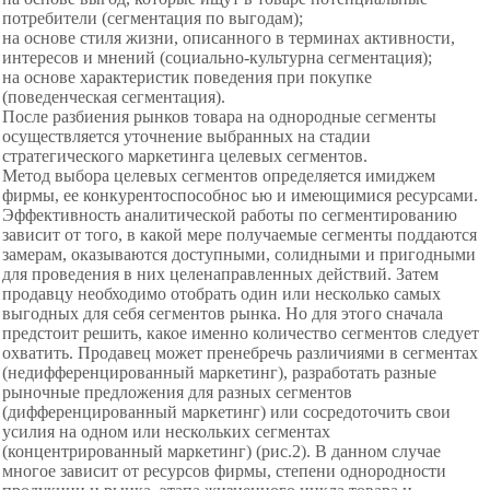
потребители (сегментация по выгодам);
на основе стиля жизни, описанного в терминах активности,
интересов и мнений (социально-культурна сегментация);
на основе характеристик поведения при покупке
(поведенческая сегментация).
После разбиения рынков товара на однородные сегменты
осуществляется уточнение выбранных на стадии
стратегического маркетинга целевых сегментов.
Метод выбора целевых
сегментов определяется имиджем
фирмы,
ее конкурентоспособнос ью и
имеющимися ресурсами.
Эффективность
аналитической работы по сегментированию
зависит от того, в какой мере получаемые сегменты поддаются
замерам, оказываются доступными, солидными и пригодными
для проведения в них целенаправленных действий. Затем
продавцу необходимо отобрать один или несколько самых
выгодных для себя сегментов рынка. Но для этого сначала
предстоит решить, какое именно количество сегментов следует
охватить. Продавец может пренебречь различиями в сегментах
(недифференцированный маркетинг), разработать разные
рыночные предложения для разных сегментов
(дифференцированный маркетинг) или сосредоточить свои
усилия на одном или нескольких сегментах
(концентрированный маркетинг) (рис.2). В данном случае
многое зависит от ресурсов фирмы, степени однородности