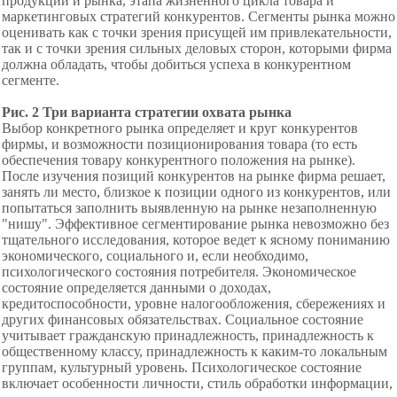
продукции и рынка, этапа жизненного цикла товара и
маркетинговых стратегий конкурентов. Сегменты рынка можно
оценивать как с точки зрения присущей им привлекательности,
так и с точки зрения сильных деловых сторон, которыми фирма
должна обладать, чтобы добиться успеха в конкурентном
сегменте.
Рис. 2 Три варианта стратегии охвата рынка
Выбор конкретного рынка
определяет и круг конкурентов
фирмы, и возможности позиционирования
товара (то есть
обеспечения товару конкурентного положения на рынке).
После изучения позиций конкурентов на рынке фирма решает,
занять ли место, близкое к позиции одного из конкурентов, или
попытаться заполнить выявленную на рынке незаполненную
"нишу". Эффективное сегментирование рынка невозможно без
тщательного исследования, которое ведет к ясному пониманию
экономического, социального и, если необходимо,
психологического состояния потребителя. Экономическое
состояние определяется данными о доходах,
кредитоспособности, уровне налогообложения, сбережениях и
других финансовых обязательствах. Социальное состояние
учитывает гражданскую принадлежность, принадлежность к
общественному классу, принадлежность к каким-то локальным
группам, культурный уровень. Психологическое состояние
включает особенности личности, стиль обработки информации,