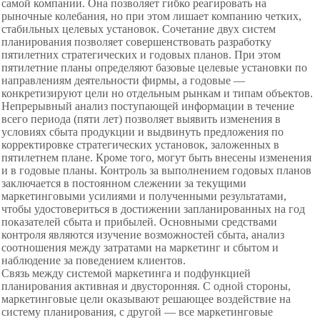
самой компании. Она позволяет гибко реагировать на
рыночные колебания, но при этом лишает компанию четких,
стабильных целевых установок. Сочетание двух систем
планирования позволяет совершенствовать разработку
пятилетних стратегических и годовых планов. При этом
пятилетние планы определяют базовые целевые установки по
направлениям деятельности фирмы, а годовые —
конкретизируют цели но отдельным рынкам и типам объектов.
Непрерывный анализ поступающей информации в течение
всего периода (пяти лет) позволяет выявить изменения в
условиях сбыта продукции и выдвинуть предложения по
корректировке стратегических установок, заложенных в
пятилетнем плане. Кроме того, могут быть внесены изменения
и в годовые планы. Контроль за выполнением годовых планов
заключается в постоянном слежении за текущими
маркетинговыми усилиями и полученными результатами,
чтобы удостовериться в достижении запланированных на год
показателей сбыта и прибылей. Основными средствами
контроля являются изучение возможностей сбыта, анализ
соотношения между затратами на маркетинг и сбытом и
наблюдение за поведением клиентов.
Связь между системой
маркетинга и подфункцией
планирования активная и двусторонняя. С одной стороны,
маркетинговые цели оказывают решающее воздействие на
систему планирования, с другой — все маркетинговые