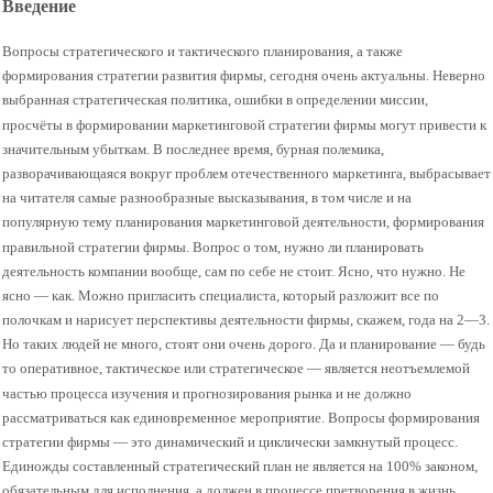
Введение
Вопросы стратегического и тактического планирования, а также
формирования стратегии развития фирмы, сегодня очень актуальны. Неверно
выбранная стратегическая политика, ошибки в определении миссии,
просчёты в формировании маркетинговой стратегии фирмы могут привести к
значительным убыткам. В последнее время, бурная полемика,
разворачивающаяся вокруг проблем отечественного маркетинга, выбрасывает
на читателя самые разнообразные высказывания, в том числе и на
популярную тему планирования маркетинговой деятельности, формирования
правильной стратегии фирмы. Вопрос о том, нужно ли планировать
деятельность компании вообще, сам по себе не стоит. Ясно, что нужно. Не
ясно — как. Можно пригласить специалиста, который разложит все по
полочкам и нарисует перспективы деятельности фирмы, скажем, года на 2—3.
Но таких людей не много, стоят они очень дорого. Да и планирование — будь
то оперативное, тактическое или стратегическое — является неотъемлемой
частью процесса изучения и прогнозирования рынка и не должно
рассматриваться как единовременное мероприятие. Вопросы формирования
стратегии фирмы — это динамический и циклически замкнутый процесс.
Единожды составленный стратегический план не является на 100% законом,
обязательным для исполнения, а должен в процессе претворения в жизнь