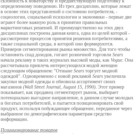
склонность к новаторству и предшествующую подготовку к
определенному поведению. Из трех дисциплин, которые лежат
в основе этих представлений о состоянии потребителя, -
социологии, социальной психологии и экономики - первые две
играют более важную роль в принятии правильных
маркетинговых решений. И преимущественно на этих двух
дисциплинах построена данная книга, одна из целей которой -
рассмотрение процессов принятия решения потребителями, а
также социальной среды, в которой они формируются.
Примеров сегментирования
рынка множество. Для того чтобы
остановить спад доходов, гигант
розничной торговли
Sears
начала рекламу в таких журналах высокой моды, как
Vogue
. Она
рассчитывала привлечь интересующихся модой женщин
следующим обращением: "Отныне
Sears
торгует модной
одеждой". Одновременно с новой рекламой
Sears
увеличила
закупки модной одежды и обновила ассортимент своих
магазинов
(Wall Street Journal, August 15, 1990)
. Этот пример
показывает, как продавец сегментирует рынок, выбирает
потенциально выгодное направление, в данном случае молодых
и богатых потребителей, и пытается позиционировать свой
продукт, используя побуждающее обращение, переданное через
выбранное по демографическим параметрам средство
информации.
Позиционирование товаров