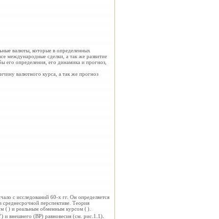
ьные валюты, которые в определенных
се международные сделки, а так же развитие
ы его определения, его динамика и прогноз,
ичину валютного курса, а так же прогноз
чало с исследований 60-х гг. Он определяется
 в среднесрочной
перспективе. Теория
м (
) и реальным обменным курсом (
).
) и внешнего (ВР) равновесия (см. рис.1.1).