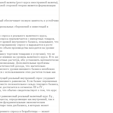
льной валюты (рост курса иностранной валюты),
жной стороной теории является формализация
орый обеспечивает полную занятость и устойчиво
ациональных сбережений и инвестиций в
 спроса и реального валютного курса,
 спроса переключается с импортных товаров,
от кривой внутреннего баланса, показывают, что
егированному спросу и выражается в росте
что объем производства находится на уровне
цы.
ансу торговли товарами и услугами), что не
е влияние на уровень валютного курса. В то же
ретных расчетов, ибо установить математически
ся возможным. Дополнительные проблемы
астичностей дохода, что значительно
овесного уровня внешнего баланса неизбежно
ся с использованием этих расчетов только как
стущий реальный внутренний спрос ухудшает
внешнего равновесия. Если баланс переменных
т место положительное сальдо текущего баланса,
 достигается в сегментах III и IV ,
, что обычно свидетельствует о том, что курс
т равновесный реальный валютный курс
Еq
,
оцессы, определяющие как внутренний, так и
ющим фундаментальным экономическим
тыре типа дисбаланса, в которых может
треннего спроса и безработицы — может