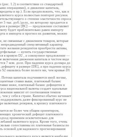
(рис. 1.2) в соответствии со стандартной
выми операциями), и движение капитала,
редиты и пр.). Если предположить, что, как и
 валютного курса полностью повторит рисунок
детельствующего о степени эластичности спроса
т 5 тыс. руб./долл., по которому продается и
ларов в размере [ВС] — предложение составляет
валюту будет приблизительно равен импорту
орта и импорта и прогноз их развития, можно
е, не связанные с движением товаров, которые
т непредвиденный спекулятивный характер.
ьтате желания резидентов приобрести активы,
ортфельные — купить государственные
тся в кривую D2 , а совокупное предложение —
ле включения движения капитала в чистом виде
тся 7 млн. долл. При падении курса доллара до
к дефициту в размере [DE], а при падении курса
и S2 оказались более пологи ми, чем кривые
D
1
. Потоки капитала подчиняются иной логике,
роцентные ставки выше, платежный баланс
 ставки ниже, платежный баланс дефицитен и
урса национальной валюты создает идеальные
 вложения зависит от соотношения темпов
 чем у себя в стране. Капитал обычно начинает
о поддерживать далее фиксированный курс не
ере валютных резервов, к кризису платежного
тается не более чем общим ориентиром,
 имеющих хронический дефицит платежного
 подход применим исключительно для
лебаний валютного курса. Кроме того, очень
сколько сопоставимы их платежные балансы по
ить основой для надежного прогнозирования
реального валютного курса является наиболее