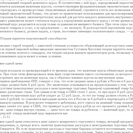
еобъемлющей теорией валютного курса. В соответствии с ней курс, определяемый пересече
итается реальным валютным курсом, соответствующим фундаментальным экономическим за
страгируясь от краткосрочных спекулятивных колебаний, стремится учесть все возможные 
ешний экономический баланс, что делает ее практическое использование для прогнозирова
строения больших эконометрических моделей для расчета каждого компонента внутреннего
щего равновесия может считаться подход к определению валютного курса с точки зрения п
лютный курс разделяется исходя только из равновесия внешнего баланса. При этом спрос н
порту товаров и услуг, а ее предложение — их экспорту. В долгосрочной перспективе ку
атежного баланса, должен падать, а стран, постоянно имеющих положительное сальдо, — р
3Теория паритета покупательной способности
вольно старой теорией, с известной степенью условности объясняющей долгосрочное изме
сле первой мировой войны шведским экономистом Густавом Касселем теория паритета покуп
сле отмены золотого стандарта, эта теория сыграла важную практическую роль, поскольку т
танавливать курсы валют в новых условиях.
кон одной цены
ория исходила из превалирующей в те времена идеи, что валютные курсы обязательно долж
н. При этом четко фиксировался лишь факт существования такого соотношения, из которого
утренних цен на валютные курсы, так и обратное влияние курсов на внутренние цены.
первом приближении ППС говорит о том, что если средние цены в рублях в России в 6 раз
ллару должен быть 6 руб./долл. Это заключение основывается на предположении о том, чт
сутствия транспортных расходов и межстрановых торговых барьеров) одинаковый товар буд
нках различных стран. Тем самым если товар в США стоит 1 долл., то при курсе 6 руб./долл
 каким-то причинам курс рубля упадет до 12 руб./долл., то тот же товар должен стоить в 
оить 6 рублей, то становится выгодным купить его в России за 6 рублей и перепродать в 
 каждую единицу. В результате товарного арбитража, рост спроса на дешевый товар подним
вара снизит его цену в США, что приведет к росту курса рубля до его прежнего уровня 6 р
сли
- цена товара внутри страны,
— цена того же товара за рубежом,
— валютный курс, то 
рмулой: откуда валютный курс выражается как
х
, (1.1)
кон одной цены относится к цене одного конкретного торгуемого товара, который продается
нкуренции, и, прежде всего, наличия транспортных расходов и межстрановых торговых бар
блюдается. Но если транспортные расходы и торговые барьеры остаются постоянными, тов
рговля между странами, то их цены должны двигаться в тандеме. Закон одной цены может н