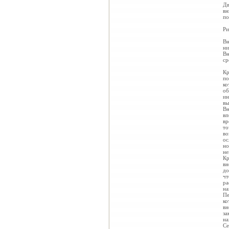
Дв
вн
по
Ри
Вн
ни
Вн
ср
Кр
по
ко
об
ин
вы
Вн
вп
вр
то
во
ос
но
не
Кр
вн
до
чт
ра
на
Пе
ко
вн
за
на
Се