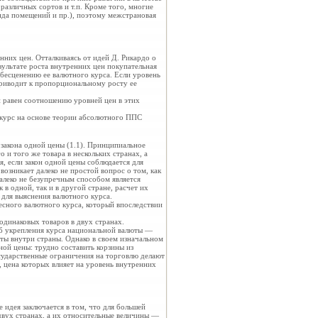
азличных сортов и т.п. Кроме того, многие
нда помещений и пр.), поэтому межстрановая
нних цен. Отталкиваясь от идей Д. Рикардо о
зультате роста внутренних цен покупательная
бесценению ее валютного курса. Если уровень
приводит к пропорциональному росту ее
н равен соотношению уровней цен в этих
курс на основе теории абсолютного ППС
 закона одной цены (1.1). Принципиальное
о и того же товара в нескольких странах, а
, если закон одной цены соблюдается для
возникает далеко не простой вопрос о том, как
алеко не безупречным способом является
в одной, так и в другой стране, расчет их
для выяснения валютного курса.
есного валютного курса, который впоследствии
одинаковых товаров в двух странах.
об укрепления курса национальной валюты —
ы внутри страны. Однако в своем изначальном
ой цены: трудно составить корзины из
сударственные ограничения на торговлю делают
 цена которых влияет на уровень внутренних
 идея заключается в том, что для большей
двух странах, а их относительные величины —