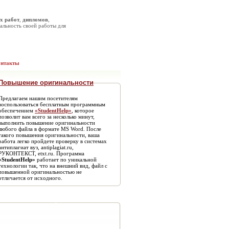
х работ
,
дипломов
,
альность своей работы для
онтакты
Повышение оригинальности
Предлагаем нашим посетителям
воспользоваться бесплатным программным
обеспечением
«StudentHelp»
, которое
позволит вам всего за несколько минут,
выполнить повышение оригинальности
любого файла в формате MS Word. После
такого повышения оригинальности, ваша
работа легко пройдете проверку в системах
антиплагиат вуз, antiplagiat.ru,
РУКОНТЕКСТ, etxt.ru. Программа
«StudentHelp»
работает по уникальной
технологии так, что на внешний вид, файл с
повышенной оригинальностью не
отличается от исходного.