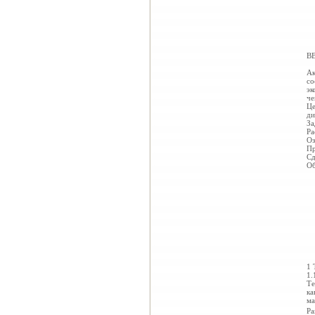
В
Ак
со
эк
че
Це
ди
За
Ра
Оз
Пр
Сд
Об
1
1.
Те
ка
ма
Ра