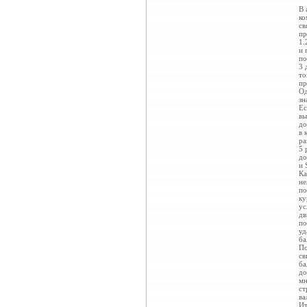
В 
ко
св
пр
1.
и 
по
3 
то
пр
Од
зн
Ес
вы
до
в 
ра
5 
до
и 
Ка
не
по
ку
ус
дв
по
уд
ба
По
св
ба
до
мн
ст
ва
Ит