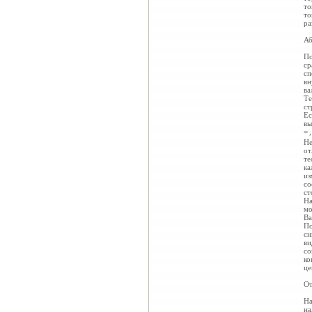
то
то
ра
А
По
ср
сп
вн
ва
Те
ст
Е
вы
=
Не
от
те
ка
из
со
ст
На
мо
Ва
По
сн
ви
со
ко
це
От
На
на