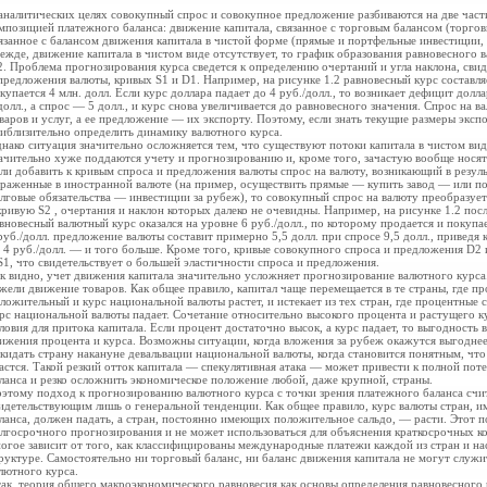
аналитических целях совокупный спрос и совокупное предложение разбиваются на две части 
мпозицией платежного баланса: движение капитала, связанное с торговым балансом (торго
язанное с балансом движения капитала в чистой форме (прямые и портфельные инвестиции, к
ежде, движение капитала в чистом виде отсутствует, то график образования равновесного
2. Проблема прогнозирования курса сведется к определению очертаний и угла наклона, сви
предложения валюты, кривых S1 и D1. Например, на рисунке 1.2 равновесный курс составляе
купается 4 млн. долл. Если курс доллара падает до 4 руб./долл., то возникает дефицит дол
долл., а спрос — 5 долл., и курс снова увеличивается до равновесного значения. Спрос на 
варов и услуг, а ее предложение — их экспорту. Поэтому, если знать текущие размеры эксп
иблизительно определить динамику валютного курса.
нако ситуация значительно осложняется тем, что существуют потоки капитала в чистом вид
ачительно хуже поддаются учету и прогнозированию и, кроме того, зачастую вообще нося
ли добавить к кривым спроса и предложения валюты спрос на валюту, возникающий в резул
раженные в иностранной валюте (на пример, осуществить прямые — купить завод — или п
лговые обязательства — инвестиции за рубеж), то совокупный спрос на валюту преобразуе
кривую S2 , очертания и наклон которых далеко не очевидны. Например, на рисунке 1.2 пос
вновесный валютный курс оказался на уровне 6 руб./долл., по которому продается и покупае
руб./долл. предложение валюты составит примерно 5,5 долл. при спросе 9,5 долл., приведя 
 4 руб./долл. — и того больше. Кроме того, кривые совокупного спроса и предложения D2 
S1, что свидетельствует о большей эластичности спроса и предложения.
к видно, учет движения капитала значительно усложняет прогнозирование валютного курса
жели движение товаров. Как общее правило, капитал чаще перемещается в те страны, где п
ложительный и курс национальной валюты растет, и истекает из тех стран, где процентные
рс национальной валюты падает. Сочетание относительно высокого процента и растущего к
ловия для притока капитала. Если процент достаточно высок, а курс падает, то выгодность
ижения процента и курса. Возможны ситуации, когда вложения за рубеж окажутся выгоднее,
кидать страну накануне девальвации национальной валюты, когда становится понятным, чт
астся. Такой резкий отток капитала — спекулятивная атака — может привести к полной пот
ланса и резко осложнить экономическое положение любой, даже крупной, страны.
этому подход к прогнозированию валютного курса с точки зрения платежного баланса счи
идетельствующим лишь о генеральной тенденции. Как общее правило, курс валюты стран,
ланса, должен падать, а стран, постоянно имеющих положительное сальдо, — расти. Этот
лгосрочного прогнозирования и не может использоваться для объяснения краткосрочных ко
огое зависит от того, как классифицированы международные платежи каждой из стран и на
руктуре. Самостоятельно ни торговый баланс, ни баланс движения капитала не могут служ
лютного курса.
ак, теория общего макроэкономического равновесия как основы определения равновесного 