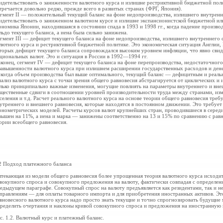
идетельствовать о заниженности валютного курса и излишне рестриктивной бюджетной поли
тречается довольно редко, прежде всего в развитых странах (ФРГ, Япония).
гмент II — положительный текущий баланс на фоне недопроизводства, излишнего внутрен
идетельствовать о заниженном валютном курсе и излишне экспансионистской бюджетной и
ономика Японии, находившаяся в состоянии спада в 1993 и 1998 гг., когда падение произв
льдо текущего баланса, а иена была сильно занижена.
гмент III — дефицит текущего баланса на фоне недопроизводства, излишнего внутреннего
лютного курса и рестриктивной бюджетной политике. Это экономическая ситуация Англии,
торых дефицит текущего баланса сопровождался высоким уровнем инфляции, что явно свид
циональных валют. Это и ситуация в России в 1992—1994 гг.
конец, сегмент IV — дефицит текущего баланса на фоне перепроизводства, недостаточног
завышенности валютного курса при излишнем расширении государственных расходов и д
, когда объем производства был выше оптимального, текущий баланс — дефицитным и реаль
ализ валютного курса с точки зрения общего равновесия абстрагируется от циклических и
лько принципиально важные изменения, могущие повлиять на параметры внутреннего и вне
щественные сдвиги в соотношении уровней производительности труда между странами, изм
селения и т.д. Расчет реального валютного курса на основе теории общего равновесия треб
утреннего и внешнего равновесия, которые находятся в постоянном движении. Это требует
онометрических моделей. Расчеты курсов валют крупнейших стран, проводившиеся в середине
вышен на 11%, а иена и марка — занижены соответственно на 13 и 15% по сравнению с рав
ории всеобщего равновесия.
2 Подход платежного баланса
текающая из модели общего равновесия более упрощенная теория валютного курса исходит 
вокупного спроса и совокупного предложения на валюту, фактически совпадая с определен
едыдущем параграфе. Совокупный спрос на валюту предъявляется как резидентами, так и н
правлениям — для оплаты товарного импорта и для приобретения иностранных активов. Это
вновесного валютного курса надо просто знать текущие и точно спрогнозировать будущие м
ределить очертания и наклоны кривой совокупного спроса и предложения на иностранную в
с. 1.2. Валютный курс и платежный баланс.