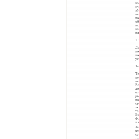
вс
сч
аб
вн
по
об
ва
им
пл
1.
До
по
по
ус
За
Те
це
вн
В 
до
от
ры
по
ст
за
то
Е
фо
=
За
ко
со
то