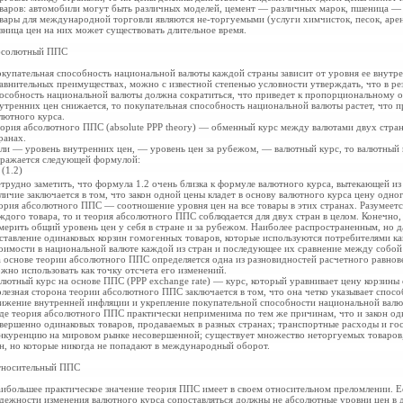
варов: автомобили могут быть различных моделей, цемент — различных марок, пшеница — р
вары для международной торговли являются не-торгуемыми (услуги химчисток, песок, аре
зница цен на них может существовать длительное время.
бсолютный ППС
купательная способность национальной валюты каждой страны зависит от уровня ее внутре
авнительных преимуществах, можно с известной степенью условности утверждать, что в ре
особность национальной валюты должна сократиться, что приведет к пропорциональному о
утренних цен снижается, то покупательная способность национальной валюты растет, что 
лютного курса.
ория абсолютного
ППС (absolute РРР theory) — обменный курс между валютами двух стра
ранах.
сли
— уровень внутренних цен,
— уровень цен за рубежом,
— валютный курс, то валютный 
ражается следующей формулой:
, (1.2)
трудно заметить, что формула 1.2 очень близка к формуле валютного курса, вытекающей из
личие заключается в том, что закон одной цены кладет в основу валютного курса цену одног
ория абсолютного ППС — соотношение уровня цен на все товары в этих странах. Разумеется
ждого товара, то и теория абсолютного ППС соблюдается для двух стран в целом. Конечно, 
мерить общий уровень цен у себя в стране и за рубежом. Наиболее распространенным, но д
ставление одинаковых корзин гомогенных товаров, которые используются потребителями как 
оимости в национальной валюте каждой из стран и последующее их сравнение между собой 
 основе теории абсолютного ППС определяется одна из разновидностей расчетного равнов
жно использовать как точку отсчета его изменений.
лютный курс на основе ППС (РРР exchange rate) — курс, который уравнивает цену корзины 
лезная сторона теории абсолютного ППС заключается в том, что она четко указывает спос
ижение внутренней инфляции и укрепление покупательной способности национальной валют
де теория абсолютного ППС практически неприменима по тем же причинам, что и закон одн
вершенно одинаковых товаров, продаваемых в разных странах; транспортные расходы и го
нкуренцию на мировом рынке несовершенной; существует множество неторгуемых товаров,
н, но которые никогда не попадают в международный оборот.
носительный ППС
ибольшее практическое значение теория ППС имеет в своем относительном преломлении. Ее
дежности изменения валютного курса сопоставляться должны не абсолютные уровни цен в 