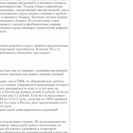
нием кривых внутреннего и внешнего баланса,
кономерностям. Теория общего равновесия,
тенденции, определяющие как внутренний, так и
ния валютного курса весьма сложным и требует
 и внешнего баланса. Частным случаем теории
латежного баланса. В соответствии с ним
а валюту считается приблизительно равным
рс валюты стран, имеющих хронический дефицит
асти.
нение валютного курса, является предложенная
ательной способности. В начале 20-х гг.,
ребовалось объяснить, как следует
ны быть как-то связаны с уровнями внутренних
 могло вытекать как прямое влияние уровней
 выше, чем в США, то обменный курс рубля к
о в условиях совершенной конкуренции (полного
ет продаваться за одну и ту же цену на
. в России он должен стоить 6 рублей. Если же
России уже 12 рублей. Если же он продолжает
США по 12:6=2 долл., получив по 100% прибыли
ет его цену в России, рост предложения этого
уб./долл.
закон одной цены выражается следующей
 в нескольких странах. Из-за несовершенства
ьеров, закон одной цены в чистом виде не
ары абсолютно одинаковы и существует
е соблюдаться по причине различий в качестве