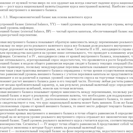
ижение от нулевой точки вверх по оси ординат как всегда означает падение курса национа
из — рост курса национальной валюты (падение курса иностранной валюты). Наиболее сло
нятий внутреннего и внешнего баланса.
с. 1.1. Макроэкономический баланс как основа валютного курса
утренний баланс (internal balance, YY) — такой уровень производства внутри страны, кот
зкий уровень инфляции.
ешний баланс (external balance, ВР) — чистый приток капитала, обеспечивающий баланс н
еднесрочной перспективе.
ивая внутреннего баланса показывает обратную зависимость между переменными реального
скольку по мере роста реального валютного курса все большая доля реального внутреннего
торые дорожают на внутреннем рынке, на местные. Сегменты II и III , находящиеся справа 
ъем производства находится на уровне ниже оптимального, что приводит к излишнему агр
фляции. Сегменты I и IV , находящиеся слева от кривой внутреннего баланса, показывают, 
ше оптимального, агрегированный спрос недостаточен, что проявляется в росте безработи
ешний баланс в модели общего равновесия нередко сводят к балансу текущих операций (бал
олне правомерно, поскольку международные
переливы капитала оказывают непосредственно
емя такая узкая трактовка внешнего баланса оправданна с точки зрения осуществления конк
чно равновесный уровень внешнего баланса с учетом переливов капитала не представляет
зникают и из-за различий в оценках уровней эластичности спроса на торгуемые товары и эл
ложняет расчет внешнего баланса даже в его текущей части. Поэтому любые расчеты равн
сят весьма приблизительный характер, и, как результат, реальный валютный курс определяет
который диапазон колебаний, нежели как точная величина.
ивая внешнего баланса показывает прямую зависимость между переменными, поскольку ра
ешний баланс и ведет к реальному обесценению валюты, что необходимо для поддержания 
стигается в сегментах I или II , расположенных слева от кривой внешнего баланса, то имее
о свидетельствует о том, что курс национальной валюты может быть занижен. Если же баланс
сположенных справа от кривой внешнего баланса, то имеет место дефицит текущего баланса
циональной валюты завышен.
ресечение кривых внутреннего и внешнего баланса в точке общего равновесия
А
определяе
торый на не котором уровне реального внутреннего спроса отражает все экономические пр
ешний баланс. Такой уровень реального валютного курса считается курсом, соответству
кономерностям. Сегменты I — IV вокруг точки общего равновесия
А
представляют собой че
ходиться экономика и которые будут влиять на реальный валютный курс.
гмент I — положительный текущий баланс на фоне перепроизводства, недостаточного вну