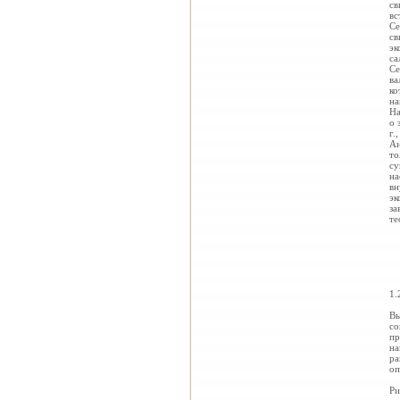
св
вс
Се
св
эк
са
Се
ва
ко
на
На
о 
г.
Ан
то
су
на
вн
эк
за
те
1.
Вы
со
пр
на
ра
оп
Ри