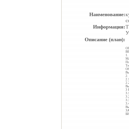
Наименование:
к
с
Информация:
Т
У
Описание (план):
О
В
1
Ма
По
Те
Об
Вы
2
2.
2.
Вы
3
3.
3.
3.
3.
Вы
З
Б