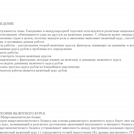
ВЕДЕНИЕ
туальность темы. Ежедневно в международной торговле используются различные национал
отношениях обмениваются одна на другую на валютных рынках. С обменом валют связаны в
ономики стран в целом, поэтому важную роль в экономике выполняет валютный курс, способ
му и посвящена данная работа.
ль работы – рассмотрение теорий валютных курсов, факторов, влияющих на динамику и вел
намики курса рубля и проблемы его определения.
дачи работы:
ссмотреть теории валютных курсов
накомление с факторами, которые влияют на величину и динамику валютного курса
оследить динамику валютного курса рубля
елать прогноз курса рубля на ближайшую перспективу
ъектом работы является валютный курс рубля.
 ТЕОРИИ ВАЛЮТНОГО КУРСА
1Макроэкономически баланс
ория макроэкономического баланса
как основы равновесного валютного курса берет свое на
к курс, возникающий в результате достижения экономикой внутреннего и внешнего баланса
кроэкономического баланса устанавливает зависимость между внутренним реальным спросо
вновесный валютный курс (
) определяется точкой пересечения (А); кривых внутреннего (YY