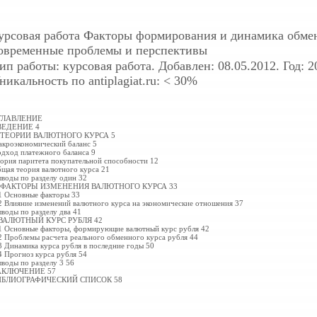
урсовая работа
Факторы формирования и динамика обмен
овременные проблемы и перспективы
ип работы: курсовая работа. Добавлен: 08.05.2012. Год: 2
никальность по antiplagiat.ru: < 30%
ГЛАВЛЕНИЕ
ВЕДЕНИЕ 4
. ТЕОРИИ ВАЛЮТНОГО КУРСА 5
кроэкономический баланс 5
дход платежного баланса 9
ория паритета покупательной способности 12
щая теория валютного курса 21
воды по разделу один 32
. ФАКТОРЫ ИЗМЕНЕНИЯ ВАЛЮТНОГО КУРСА 33
1 Основные факторы 33
2 Влияние изменений валютного курса на экономические отношения 37
воды по разделу два 41
 ВАЛЮТНЫЙ КУРС РУБЛЯ 42
1 Основные факторы, формирующие валютный курс рубля 42
2 Проблемы расчета реального обменного курса рубля 44
3 Динамика курса рубля в последние годы
50
4 Прогноз курса рубля 54
воды по разделу 3 56
АКЛЮЧЕНИЕ 57
ИБЛИОГРАФИЧЕСКИЙ СПИСОК 58