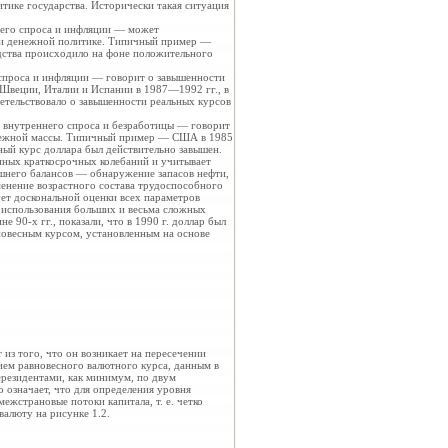
тике государства. Исторически такая ситуация
него спроса и инфляции — может
ли денежной политике. Типичный пример —
одства происходило на фоне положительного
 спроса и инфляции — говорит о завышенности
 Швеции, Италии и Испании в 1987—1992 гг., в
етельствовало о завышенности реальных курсов
о внутреннего спроса и безработицы — говорит
енежной массы. Типичный пример — США в 1985
ный курс доллара был действительно завышен.
 иных краткосрочных колебаний и учитывает
шнего балансов — обнаружение запасов нефти,
енение возрастного состава трудоспособного
ует доскональной оценки всех параметров
 использования больших и весьма сложных
 90-х гг., показали, что в 1990 г. доллар был
новесным курсом, установленным на основе
из того, что он возникает на пересечении
ием равновесного валютного курса, данным в
ерезидентами, как минимум, по двум
 означает, что для определения уровня
ежстрановые потоки капитала, т. е. четко
алюту на рисунке 1.2.