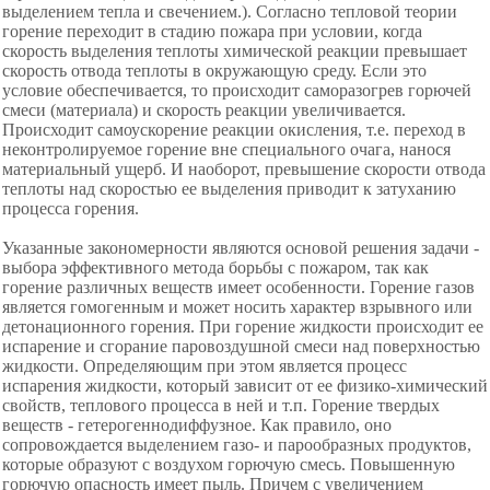
выделением тепла и свечением.). Согласно тепловой теории
горение переходит в стадию пожара при условии, когда
скорость выделения теплоты химической реакции превышает
скорость отвода теплоты в окружающую среду. Если это
условие обеспечивается, то происходит саморазогрев горючей
смеси (материала) и скорость реакции увеличивается.
Происходит самоускорение реакции окисления, т.е. переход в
неконтролируемое горение вне специального очага, нанося
материальный ущерб. И наоборот, превышение скорости отвода
теплоты над скоростью ее выделения приводит к затуханию
процесса горения.
Указанные закономерности являются основой решения задачи -
выбора эффективного метода борьбы с пожаром, так как
горение различных веществ имеет особенности. Горение газов
является гомогенным и может носить характер взрывного или
детонационного горения. При горение жидкости происходит ее
испарение и сгорание паровоздушной смеси над поверхностью
жидкости. Определяющим при этом является процесс
испарения жидкости, который зависит от ее физико-химический
свойств, теплового процесса в ней и т.п. Горение твердых
веществ - гетерогеннодиффузное. Как правило, оно
сопровождается выделением газо- и парообразных продуктов,
которые образуют с воздухом горючую смесь. Повышенную
горючую опасность имеет пыль. Причем с увеличением