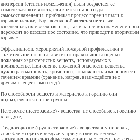
дисперсии (степень измельчения) пыли возрастает ее
химическая активность, снижается температура
самовоспламенения, приближая процесс горения пыли к
взрывоопасному. Взрывоопасной является не только
взвешенная, но и осевшая пыль, так как при воспламенении она
переходит во взвешенное состояние, что приводит к вторичным
взрывам.
Эффективность мероприятий пожарной профилактики в
значительной степени зависит от правильности оценки
пожарных характеристик веществ, используемых в
производстве. При оценке пожарной опасности вещества
нужно рассматривать, кроме того, возможность изменения ее с
течением времени (хранение, нагрев, взаимодействие с
другими веществами и т.д.)
По способности веществ и материалов к горению они
подразделяются на три группы:
Негорючие (несгораемые) - вещества, не способные к горению
в воздухе;
Трудногорючие (трудносгораемые) - вещества и материалы,
способные гореть в воздухе в присутствии источника
зажигания, но не способные самостоятельно гореть после его