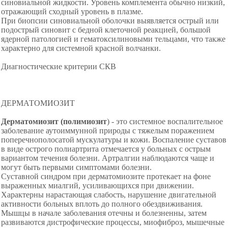
синовиальной жидкости. Уровень комплемента обычно низкий,
отражающий сходный уровень в плазме.
При биопсии синовиальной оболочки выявляется острый или
подострый синовит с бедной клеточной реакцией, большой
ядерной патологией и гематоксилиновыми тельцами, что также
характерно для системной красной волчанки.
Диагностические критерии СКВ
ДЕРМАТОМИОЗИТ
Дерматомиозит (полимиозит
) - это системное воспалительное
заболевание аутоиммунной природы с тяжелым поражением
поперечнополосатой мускулатуры и кожи. Воспаление суставов
в виде острого полиартрита отмечается у больных с острым
вариантом течения болезни. Артралгии наблюдаются чаще и
могут быть первыми симптомами болезни.
Суставной синдром при дерматомиозите протекает на фоне
выраженных миалгий, усиливающихся при движении.
Характерны нарастающая слабость, нарушение двигательной
активности больных вплоть до полного обездвиживания.
Мышцы в начале заболевания отечны и болезненны, затем
развиваются дистрофические процессы, миофиброз, мышечные