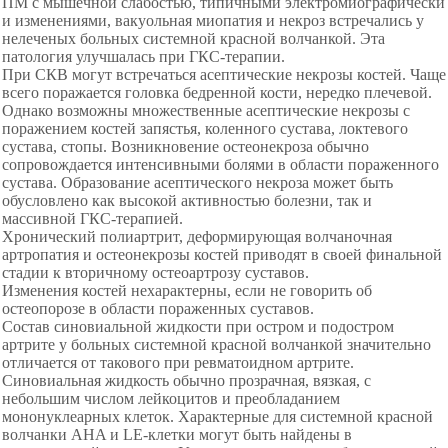
ПМ с мышечной слабостью, типичными
электромиографически
и изменениями, вакуольная миопатия и некроз встречались у
нелеченых больных системной красной волчанкой. Эта
патология улучшалась при ГКС-терапии.
При СКВ могут встречаться
асептические некрозы костей. Чаще
всего поражается головка бедренной кости, нередко плечевой.
Однако возможны множественные асептические некрозы с
поражением костей запястья, коленного сустава, локтевого
сустава, стопы. Возникновение остеонекроза обычно
сопровождается интенсивными болями в области пораженного
сустава. Образование асептического некроза может быть
обусловлено как высокой активностью болезни, так и
массивной ГКС-терапией.
Хронический полиартрит, деформирующая волчаночная
артропатия и остеонекрозы костей приводят в своей финальной
стадии к вторичному остеоартрозу суставов.
Изменения костей нехарактерны, если не говорить об
остеопорозе в области пораженных суставов.
Состав синовиальной жидкости при остром и подостром
артрите у больных системной красной волчанкой значительно
отличается от такового при ревматоидном артрите.
Синовиальная жидкость обычно прозрачная, вязкая, с
небольшим числом лейкоцитов и преобладанием
мононуклеарных клеток. Характерные для системной красной
волчанки AHA и LE-клетки могут быть найдены в