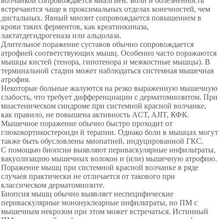
волчанкой сопровождается миалгией. Боли и болезненность
встречаются чаще в проксимальных отделах конечностей, чем
дистальных. Явный миозит сопровождается повышением в
крови таких ферментов, как креатинкиназа,
лактатдегидрогеназа или альдолаза.
Длительное поражение суставов обычно сопровождается
атрофией соответствующих мышц. Особенно часто поражаются
мышцы кистей (тенора, гипотенора и межкостные мышцы). В
терминальной стадии может наблюдаться системная мышечная
атрофия.
Некоторые больные жалуются на резко выраженную мышечную
слабость, что требует дифференциации с дерматомиозитом. При
миастеническом синдроме при системной красной волчанке,
как правило, не повышена активность ACT, AJIT, КФК.
Мышечное поражение обычно быстро проходит от
глюкокортикостероидн й терапии. Однако боли в мышцах могут
также быть обусловлены миопатией, индуцированной ГКС.
С помощью биопсии выявляют периваскулярные инфильтраты,
вакуолизацию мышечных волокон и (или) мышечную атрофию.
Поражение мышц при системной красной волчанке в ряде
случаев практически не отличается от такового при
классическом дерматомиозите.
Биопсия мышц обычно выявляет неспецифические
периваскулярные мононуклеарные инфильтраты, но ПМ с
мышечным некрозом при этом может встречаться. Истинный