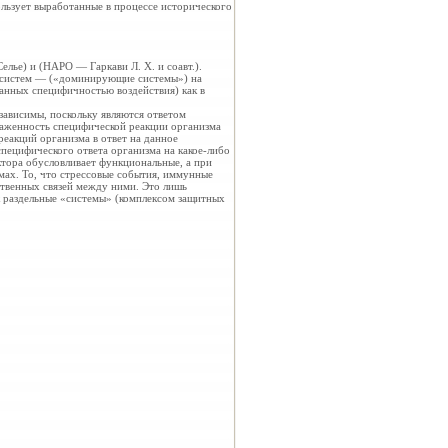
льзует выработанные в процессе исторического
лье) и (НАРО — Гаркави Л. Х. и соавт.).
о систем — («доминирующие системы») на
нных специфичностью воздействия) как в
зависимы, поскольку являются ответом
раженность специфической реакции организма
реакций организма в ответ на данное
специфического ответа организма на какое-либо
ктора обусловливает функциональные, а при
мах. То, что стрессовые события, иммунные
ственных связей между ними. Это лишь
ак раздельные «системы» (комплексом защитных