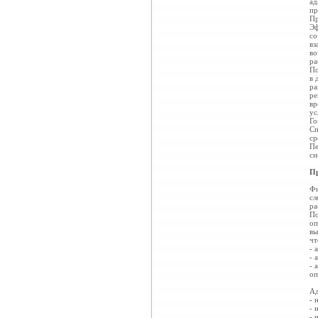
ад
пр
Пр
Эф
со
вз
во
ра
По
в 
ра
ре
вр
ус
Го
Сп
ср
Пе
си
Пр
Фи
сл
ра
По
оп
вы
чт
- 
- 
- 
оп
Ад
- 
- 
- 