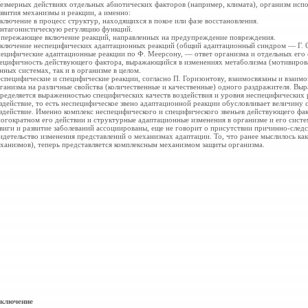
езмерных действиях отдельных абиотических факторов (например, климата), организм испо
звития механизмы и реакции, а именно:
включение в процесс структур, находящихся в покое или фазе
восстановления.
антагонистическую регуляцию функций.
опережающее включение реакций,
направленных на предупреждение повреждения.
включение неспецифических адаптационных реакций (общий адаптационный синдром — Г. Се
ецифические адаптационные реакции по Ф. Меерсону, — ответ организма и отдельных ег
ецифичность действующего фактора, выражающийся в изменениях метаболизма (мотивирова
нных системах, так и в организме в целом.
специфические и специфические реакции, согласно П. Горизонтову, взаимосвязаны и взаимо
ганизма на различные свойства (количественные и качественные) одного раздражителя. Вы
ределяется выраженностью специфических
качеств воздействия и уровня неспецифических 
здействие, то есть неспецифическое звено адаптационной реакции обусловливает величину 
здействие. Именно комплекс неспецифического и специфического звеньев действующего фа
огократном его действии и структурные адаптационные изменения в организме и его систе
виги и развитие заболеваний ассоциированы, еще не говорит о присутствии причинно-след
идетельство изменения представлений о механизмах адаптации. То, что ранее мыслилось к
ханизмов), теперь представляется комплексным механизмом защиты организма.
ключение