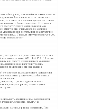
века обнаружил, что колебания интенсивности
на
динамике биологических систем на всех
лнца; — в понятие «внешняя среда» им отныне
ий высказал в Калуге в октябре 1915 года в
го статистического материала
вскрыла
щей смертности, учёный вполне логично
ия. Для подобной системы порой достаточно
ли организма. Таковым импульсом могут быть
олнце деятельности».
упп, находящихся в различных
экологических
ой под руководством. АМН СССР К. Р. Седова
льным или просто изменившимся условиям
ии адаптационной нагрузки уровень
 эффект группового стресса связан с
е) то с ростом адаптационного напряжения
ров, снижается, растет сумма абсолютных
ют дисперсии.
, напротив, с ростом адаптационного
ких параметров, растет, падает сумма
м случае.
льно повышать адаптационные возможности
ых Реакций
Организма» (НАРО) и
реакций на самые разные изменения. При