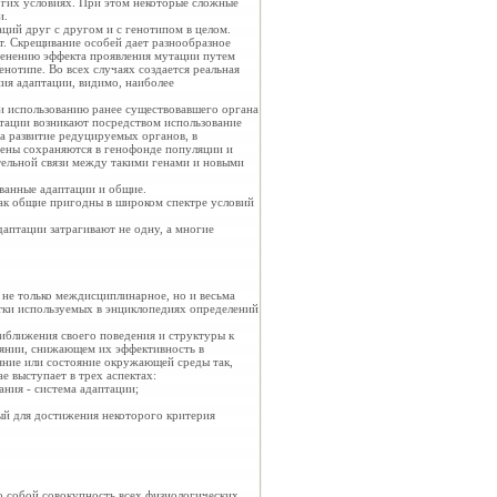
угих условиях. При этом некоторые сложные
и.
ий друг с другом и с генотипом в целом.
т. Скрещивание особей дает разнообразное
зменению эффекта проявления мутации путем
нотипе. Во всех случаях создается реальная
ия адаптации, видимо, наиболее
 и использованию ранее существовавшего органа
птации возникают посредством использование
а развитие редуцируемых органов, в
гены сохраняются в генофонде популяции и
тельной связи между такими генами и новыми
ованные адаптации и общие.
как общие пригодны в широком спектре условий
аптации затрагивают не одну, а многие
не только междисциплинарное, но и весьма
тки используемых в энциклопедиях определений
ближения своего поведения и структуры к
оянии, снижающем их эффективность в
яние или состояние окружающей среды так,
е выступает в трех аспектах:
ния - система адаптации;
й для достижения некоторого
критерия
го собой
совокупность всех физиологических