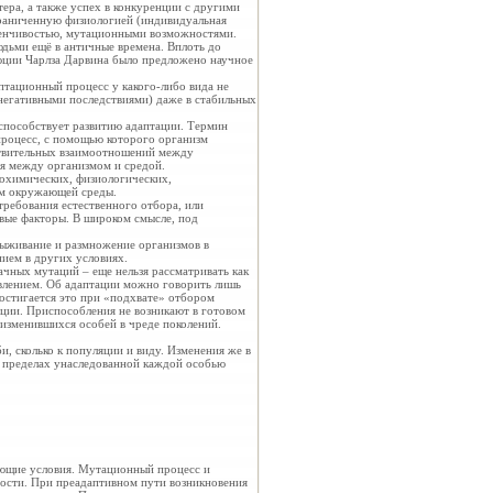
ера, а также успех в конкуренции с другими
граниченную физиологией (индивидуальная
менчивостью, мутационными возможностями.
дьми ещё в античные времена. Вплоть до
юции Чарлза Дарвина было предложено научное
аптационный процесс у
какого-либо вида не
 негативными последствиями) даже в стабильных
способствует развитию адаптации. Термин
процесс, с помощью которого организм
ствительных взаимоотношений между
ия между организмом и средой.
иохимических, физиологических,
ям окружающей среды.
ребования естественного отбора, или
овые факторы. В широком смысле, под
выживание и размножение организмов в
нием в других условиях.
ачных мутаций – еще нельзя рассматривать как
влением. Об адаптации можно говорить лишь
Достигается это при «подхвате» отбором
яции. Приспособления не возникают в готовом
 изменившихся особей в чреде поколений.
, сколько к популяции и виду. Изменения же в
в пределах унаследованной каждой особью
ующие условия. Мутационный процесс и
вости. При преадаптивном пути возникновения