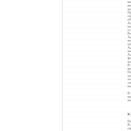
ме
ви
ад
Пр
се
об
Ад
на
ус
Ре
Ад
ме
ор
Ад
мо
Ад
фе
ад
В 
ко
По
ад
по
эл
ви
В 
пр
но
Кл
По
В 
ск