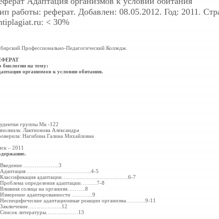
еферат
Адаптация организмов к условии обитания
ип работы: реферат. Добавлен: 08.05.2012. Год: 2011. Ст
ntiplagiat.ru: < 30%
бирский Профессионально-
Педагогический Колледж.
ЕФЕРАТ
 биологии на тему:
аптация организмов к условии обитания.
удентки группы Мк -122
полнила: Лактионова Александра
оверила: Нагибина Галина Михайловна
ск – 2011
держание.
. Введение………
………...3
Адаптация………..……...……
………...4-5
. Классификация адаптации……….………...………
…….6-7
 Проблема определения адаптации………7-8
Влияния солнца на организм……….8
 Измерение адаптированности ………...9
 Неспецифические адаптационные реакции организма………..9-11
. Заключение………
……….12
. Список литературы………
………13