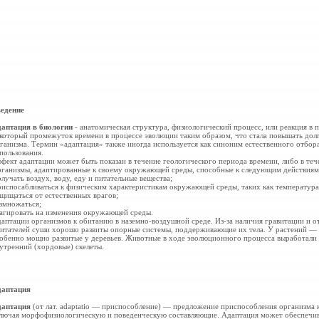
едение
аптация в биологии
- анатомическая структура, физиологический процесс, или реакция в п
который промежуток времени в процессе эволюции таким образом, что стала повышать до
ганизма. Термин «адаптация» также иногда используется как синоним естественного отбор
пользования.
фект адаптации может быть показан в течение геологического периода времени, либо в те
ганизмы, адаптированные к своему окружающей среды, способные к следующим действиям
лучать воздух, воду, еду и питательные вещества;
испосабливаться к физическим характеристикам окружающей среды, таких как температура
щищаться от естественных врагов;
змножаться;
агировать на изменения окружающей среды.
аптации организмов к обитанию в наземно-воздушной среде. Из-за наличия гравитации и о
итателей суши хорошо развиты опорные системы, поддерживающие их тела. У растений — 
обенно мощно развитые у деревьев. Животные в ходе эволюционного процесса выработали 
утренний (хордовые) скелеты.
даптация
даптация
(от лат. adaptatio — приспособление) — предложение приспособления организма 
лючая морфофизиологическую и поведенческую составляющие. Адаптация может обеспечив