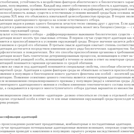
стообитания, устойчивость к воздействию факторов абиотического и биологического характ
дами, популяциями, особями. Каждый вид имеет собственную способность к адаптации, о
аптация), пределами проявления материнского эффекта и модификаций, внутривидовой из
испособленность живых существ к естественным условиям внешней среды была осознана лю
редины XIX века это объяснялось изначальной целесообразностью природы. В теории эвол
ъяснение адаптационного процесса на основе естественного отбора.
аптации видов в рамках одного биоценоза зачастую тесно связаны друг с другом. Если ад
ходится в равновесном состоянии, то эволюционировать может весь биоценоз (иногда — с
ловиях окружающей среды.
зультат естественного отбора – дифференцированное выживание биологических существ – 
аптация может носить три смысловых оттенка. В первом случае существует адаптация как 
няется и приспосабливается к условиям окружающей среды. Второе значение касается дей
ганизмом и средой его обитания. В третьем смысле адаптация означает степень соответств
аптация достигается посредством изменения целого ряда биологических характеристик: б
рфологических и поведенческих. Все это способы приспособления организма к требовани
аптация может быть генетически детерминированным процессом, возникающим в ответ на т
нотипической реакцией особи, возникающей в течении ее жизни в ответ на некоторые сред
аптацией понимается гармония организмов со средой обитания.
узком же смысле под адаптацией понимаются специальные свойства, способные обеспечит 
нкретной среде. Адаптация к одним факторам среды не обязательно останется приспособле
явление в популяции и биогеоценозе нового удачного фенотипа или особей – носителей уд
аптацию. Появление селективно ценного генотипа является элементарным адаптационным я
сле возникновения специализированного признака у популяции (вида) к элементам среды. 
ементарного адаптационного явления и стойком изменении генотипического состава попул
де, а складываются в процессе многоступенчатого отбора удачных вариантов из множества
эволюционном смысле понятие «адаптация» должно относиться не столько к отдельной особи
еделах отдельной особи в ответ на те или иные изменения окружающей среды происходят 
рмы реакции.
ассификация адаптаций
 происхождению различают преадаптивные,
комбинаторные и постадаптивные адаптации.
случае преадаптации потенциальные адаптационные
явления возникают, опережая существ
рещивания приводят к накоплению в популяциях скрытого резерва наследственной изменчи