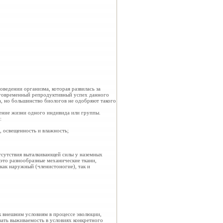
оведении организма, которая развилась за
лговременный репродуктивный успех данного
а, но большинство биологов не одобряют такого
чение жизни одного индивида или группы.
:
, освещенность и влажность;
тсутствия выталкивающей силы у наземных
это разнообразные механические ткани,
как наружный (членистоногие), так и
к внешним условиям в процессе эволюции,
ать выживаемость в условиях конкретного