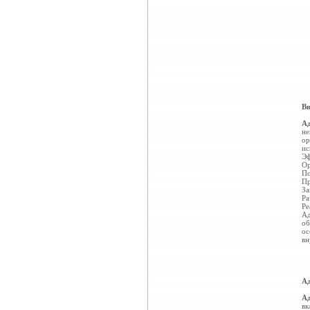
Вв
Ад
не
ор
ис
Эф
Ор
По
Пр
За
Ра
Ре
Ад
об
ос
вн
А
А
вк