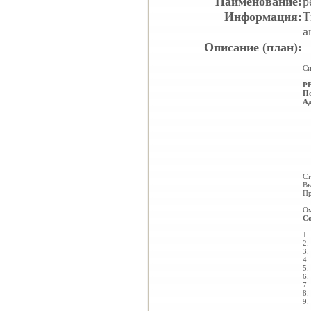
Наименование:
р
Информация:
Т
a
Описание (план):
Си
Р
По
Ад
Ст
Вы
Пр
Ом
Со
1
2.
3
4.
5.
6.
7.
8
9