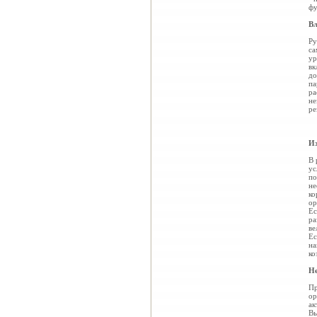
фу
Вл
Ру
са
ур
вк
до
па
ра
не
ре
Из
В 
ус
по
не
ко
ор
Ес
ра
ве
Ес
на
ко
Не
Пр
ор
ак
Вы