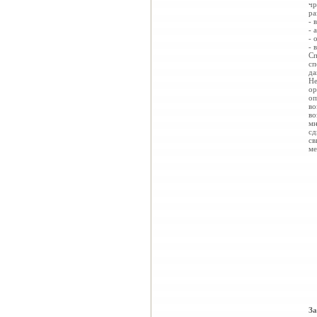
чр
ра
- 
- 
- 
- 
Сп
сп
да
Не
ор
оп
во
во
мн
сд
св
ме
За