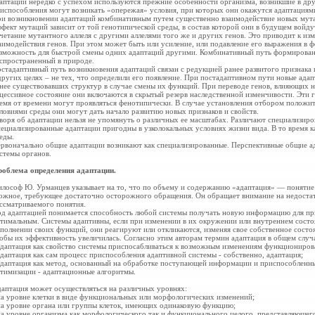
аптаций нередко с успехом используются прежние особенности организма, возникшие в др
испособления могут возникать «опережая» условия, при которых они окажутся адаптациям
и возникновении адаптаций комбинативным путем существенно взаимодействие новых мутац
фект мутаций зависит от той генотипической среды, в состав которой они в будущем войду
четание мутантного аллеля с другими аллелями того же и других генов. Это приводит к и
аимодействия генов. При этом может быть или усиление, или подавление его выражения в фе
зможность для быстрой смены одних адаптаций другими. Комбинативный путь формирован
спространенный в природе.
стадаптивный путь возникновения адаптаций связан с редукцией ранее развитого признака
других целях – не тех, что определили его появление. При постадаптивном пути новые ада
нее существовавших структур в случае смены их функций. При переводе генов, влияющих н
цессивное состояние они
включаются в скрытый резерв наследственной изменчивости. Эти 
емя от времени могут проявляться фенотипически. В случае установления отбором положи
ловиями среды они могут дать начало развитию новых признаков и свойств.
воря об адаптации нельзя не упомянуть о различных ее масштабах. Различают специализир
ециализированные адаптации пригодны в узколокальных условиях жизни вида. В то время 
еды.
рвоначально общие адаптации возникают как специализированные. Перспективные общие ад
стемы органов.
облема определения адаптации.
лософ Ю. Урманцев указывает на то, что по объему и содержанию «адаптация» — понятие 
ожное, требующее достаточно осторожного
обращения. Он обращает внимание на
недоста
ссматриваемого
понятия.
д адаптацией понимается способность любой системы получать новую информацию для при
тимальным. Системы адаптивны, если при изменении в их окружении или внутреннем сост
полнении своих функций, они реагируют или откликаются, изменяя свое собственное состо
обы их эффективность увеличилась. Согласно этим авторам термин адаптация в общем случа
адаптация как свойство системы
приспосабливаться к возможным изменениям
функционирова
адаптация как сам процесс
приспособления адаптивной системы - собственно, адаптация;
адаптация как метод, основанный на
обработке поступающей информации и
приспособленны
тимизации - адаптационные алгоритмы.
аптация может осуществляться на
различных уровнях:
на уровне клетки в виде функциональных или морфологических изменений;
на уровне органа или группы клеток, имеющих одинаковую функцию;
на уровне организма как
морфологического так и функционального целого, представляюще