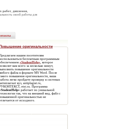
х работ
,
дипломов
,
альность своей работы для
онтакты
Повышение оригинальности
Предлагаем нашим посетителям
воспользоваться бесплатным программным
обеспечением
«StudentHelp»
, которое
позволит вам всего за несколько минут,
выполнить повышение оригинальности
любого файла в формате MS Word. После
такого повышения оригинальности, ваша
работа легко пройдете проверку в системах
антиплагиат вуз, antiplagiat.ru,
РУКОНТЕКСТ, etxt.ru. Программа
«StudentHelp»
работает по уникальной
технологии так, что на внешний вид, файл с
повышенной оригинальностью не
отличается от исходного.