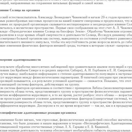
нкций, направленных на сохранение
витальных функций и самой жизни.
ияние Солнца на организм
сский естествоиспытатель Александр
Леонидович Чижевский в начале 20-х годов прошлого 
мых разнообразных массовых
процессов на нашей планете синхронны и предположил, что 
овнях их природной
организации сказывается нестационарное и неоднородное влияние Со
лючалось и
космическое пространство. Первые свои соображения на этот счет А. Л. Чижевск
кладе «Периодическое влияние Солнца на биосферу Земли». Обработка Чижевским огромно
раллелизм в ходе кривых общей смертности и
деятельности Солнца, Исследуя динамику об
ссматривал больной организм как систему, выведенную из состояния устойчивого
равновес
значительного
внешнего импульса, чтобы эта неустойчивость резко возросла вплоть до
гибе
зкие изменения физических факторов внешней среды, толчком к которым
служат «капризы с
мерение адаптированности
результате обработки
многолетних наблюдений при сравнительном анализе популяций и гр
ловиях (на Крайнем Севере и в средних широтах Сибири), А. Н. Горбанем и Е. И. Смирнов
лучен вывод:
наибольшую информацию о степени
адаптированности популяции к экстрема
сут корреляции между
физиологическими параметрами. В типичной
ситуации при увеличен
рреляций повышается, а в результате успешной адаптации — снижается.
Показано, что этот
ганизацией системы факторов, действующих на группу.
ли система факторов организована в соответствии с принципом Либиха (монолимитировани
змерность облака точек, представляющего группу в пространстве физиологических парамет
личин коэффициентов корреляции и, в то же время, растет разброс этого облака — возраста
ли происходит взаимное усиление давления различных факторов (синергичные системы), то
пряжения размерность облака точек, представляющего группу в пространстве физиологичес
эффициентов
корреляции. Дисперсии в то же время возрастают — так же, как и в предыдуще
специфические адаптационные реакции организма
именение более мягких, чем стрессовые, физиологических воздействий способно значите
ганизма, что было доказано и нашло выражение в теории «Неспецифических Адаптационн
тивационной терапии отечественных учёных Л. Х. Гаркави и Е. Б. Квакиной.
сшая нервная деятельность человека обеспечивает необычайную гибкость индивидуальных 