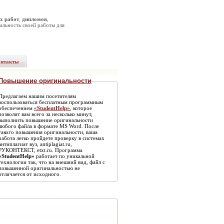
х работ
,
дипломов
,
альность своей работы для
онтакты
Повышение оригинальности
Предлагаем нашим посетителям
воспользоваться бесплатным программным
обеспечением
«StudentHelp»
, которое
позволит вам всего за несколько минут,
выполнить повышение оригинальности
любого файла в формате MS Word. После
такого повышения оригинальности, ваша
работа легко пройдете проверку в системах
антиплагиат вуз, antiplagiat.ru,
РУКОНТЕКСТ, etxt.ru. Программа
«StudentHelp»
работает по уникальной
технологии так, что на внешний вид, файл с
повышенной оригинальностью не
отличается от исходного.