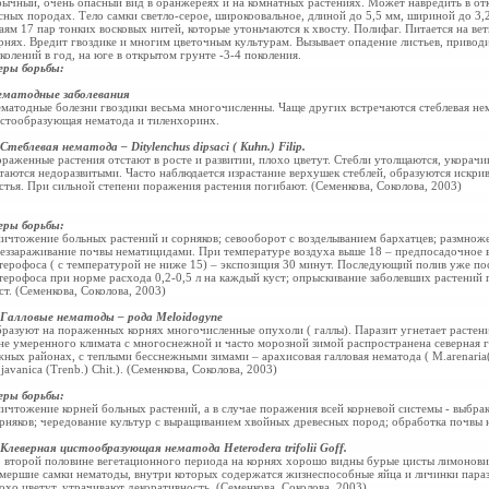
ычный, очень опасный вид в оранжереях и на комнатных растениях. Может навредить в от
сных породах. Тело самки светло-серое, широкоовальное, длиной до 5,5 мм, шириной до 
аям 17 пар тонких восковых нитей, которые утоньчаются к хвосту. Полифаг. Питается на ветк
рнях. Вредит гвоздике и многим цветочным культурам. Вызывает опадение листьев, приводи
колений в год, на юге в открытом грунте -3-4 поколения.
ры борьбы:
матодные заболевания
матодные болезни гвоздики весьма многочисленны. Чаще других встречаются стеблевая нем
стообразующая нематода и тиленхоринх.
 Стеблевая нематода – Ditylenchus dipsaci ( Kuhn.) Filip.
раженные растения отстают в росте и развитии, плохо цветут. Стебли утолщаются, укорачи
таются недоразвитыми. Часто наблюдается израстание верхушек стеблей, образуются искр
стья. При сильной степени поражения растения погибают. (Семенкова, Соколова, 2003)
ры борьбы:
ичтожение больных растений и сорняков; севооборот с возделыванием бархатцев; размнож
еззараживание почвы нематицидами. При температуре воздуха выше 18 – предпосадочное 
терофоса ( с температурой не ниже 15) – экспозиция 30 минут. Последующий полив уже по
терофоса при норме расхода 0,2-0,5 л на каждый куст; опрыскивание заболевших растений 
ст. (Семенкова, Соколова, 2003)
 Галловые нематоды – рода Meloidogyne
разуют на пораженных корнях многочисленные опухоли ( галлы). Паразит угнетает растения
не умеренного климата с многоснежной и часто морозной зимой распространена северная гал
ных районах, с теплыми бесснежными зимами – арахисовая галловая нематода ( M.arenaria( 
javanica (Trenb.) Chit.). (Семенкова, Соколова, 2003)
ры борьбы:
ичтожение корней больных растений, а в случае поражения всей корневой системы - выбра
рняков; чередование культур с выращиванием хвойных древесных пород; обработка почвы н
Клеверная цистообразующая нематода Heterodera trifolii Goff.
 второй половине вегетационного периода на корнях хорошо видны бурые цисты лимонови
мершие самки нематоды, внутри которых содержатся жизнеспособные яйца и личинки параз
охо цветут, утрачивают декоративность. (Семенкова, Соколова, 2003)