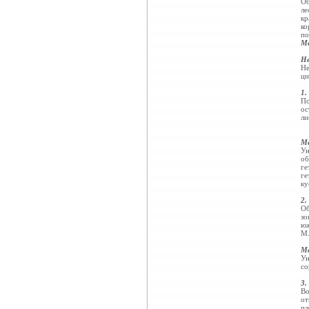
Об
ле
кр
ко
по
Ме
Не
Не
ци
1.
По
ос
ли
Ме
Ун
об
ге
ге
ку
2.
Об
зо
юж
M.
Ме
Ун
со
3.
Во
от
пл