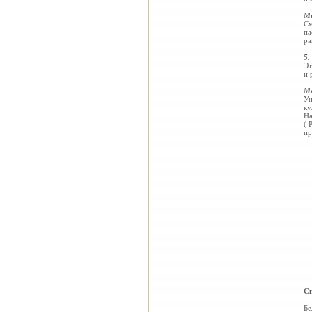
Ме
См
па
ра
5.
Эт
и 
Ме
Ун
ку
На
( 
пр
Сп
Бе