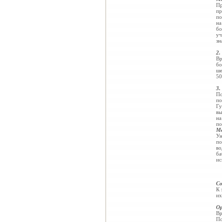
Пр
пр
по
на
бо
уч
зн
2.
Вр
бо
ше
50
3.
По
по
Гу
вы
на
по
Ме
Ун
по
во
ба
ис
Со
К 
их
Ор
Вр
По