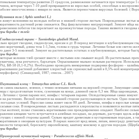
тимальная температура развития 25 градусов, размножение начинается при температуре 5
чинок, которые через 7-10 дней превращаются во взрослых особей, способных к воспроизво
иболее многочисленна с января по июль. Является переносчиком вирусных болезней. ( Вор
 Бузинная тля ( Aphis sambuci L.)
и живут колониями на молодых побегах и нижней стороне листьев. Поврежденные листья за
коративность растений резко снижается. Вид факультативно мигрирующий. Зимуют яйца на
ревеснения побегов тли перелетают на промежуточные породы. Такими являются гвоздика и
ры борьбы с тлей:
 Гладиолусовый трипс – Taeniothrips gladioli Mand.
льно вредит гвоздике, гладиолусам, ирисам и дт. В период вегетации и клубнелуковицам гл
мно-коричневый, длина тела 1-1,5мм, голова и грудь черные. Личинки белые или светло-жел
то дают 3-5 поколений. Зимуют на растительных остатках и клубнелуковицах, которые быст
ры борьбы:
которые колонии тлей срезают вместе с листьями или смывают водой. Из растительных преп
уванчика, лука репчатого, бархатцев. Опрыскивание мыльно-зольным раствором. Использов
3%), БИ-58 (0,1-0,2%). Необходимо проводить внекорневые подкормки фосфорно – калийн
рыскивании растений добавляют хлористый или сернокислый калий в 0,5%-ной концентрац
перфосфата). (Синандский, 1987; список…2007)
 Паутинный клещ – Tetranychus urticae C.L. Koch.
ло самок овальное, зеленое, с темно-зелеными пятнами на верхней стороне. Зимующие самк
мцы с продолговатым телом, суженным на конце, длинной около 0,3 мм. Яйца шаровидные, 
. Личинки с тремя парами ног, нимфы с четырьмя парами. Оплодотворенные самки зимуют п
и на растениях. Весной питаются на нижней стороне распускающихся листьев. Одно поколен
 погодных условий. Взрослая самка живет около 80 дней. Личинки, нимфы и взрослые клещи
сасывая соки. В поврежденных листьях распадаются хлоропласты и появляются желтые пят
стья желтеют, позже становясь коричневыми они преждевременно опадают. Наиболее сильно
ражения клещами часто встречается в аллейных посадках, на деревьях, растущих вдоль асф
стущих с южной стороны зданий. Сильно вредит древесным и кустарниковым породам, а т
коративным и овощным культурам. В парках наносит вред вязам, липам, винограду девичьем
молости татарской, бересклету европейскому, каштану конскому и другим породам. (Щерба
ры борьбы:
 Приморский мучнистый червец – Pseudococcus affinis Mask.