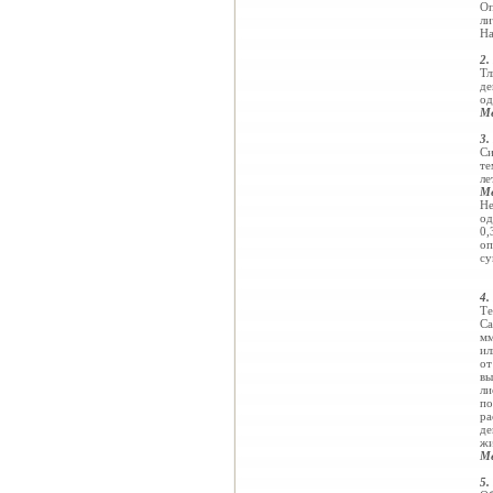
Оп
ли
На
2.
Тл
де
од
Ме
3.
Си
те
ле
Ме
Не
од
0,
оп
су
4.
Те
Са
мм
ил
от
вы
ли
по
ра
де
жи
Ме
5.