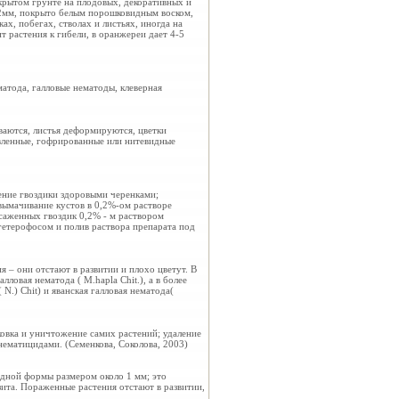
крытом грунте на плодовых, декоративных и
3,2мм, покрыто белым порошковидным воском,
ах, побегах, стволах и листьях, иногда на
т растения к гибели, в оранжереи дает 4-5
атода, галловые нематоды, клеверная
ваются, листья деформируются, цветки
ивленные, гофрированные или нитевидные
ение гвоздики здоровыми черенками;
вымачивание кустов в 0,2%-ом растворе
саженных гвоздик 0,2% - м раствором
гетерофосом и полив раствора препарата под
 – они отстают в развитии и плохо цветут. В
ловая нематода ( M.hapla Chit.), а в более
N.) Chit) и яванская галловая нематода(
ковка и уничтожение самих растений; удаление
ематицидами. (Семенкова, Соколова, 2003)
дной формы размером около 1 мм; это
ита. Пораженные растения отстают в развитии,