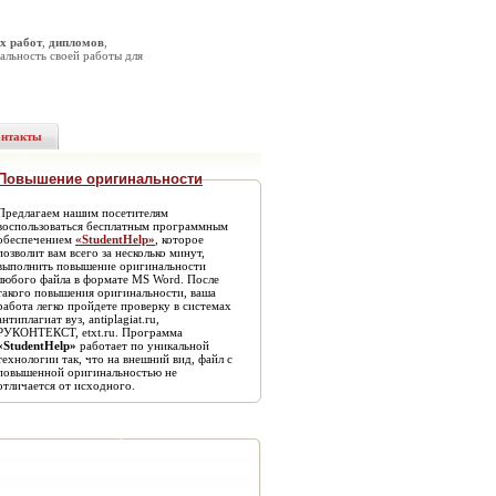
х работ
,
дипломов
,
альность своей работы для
онтакты
Повышение оригинальности
Предлагаем нашим посетителям
воспользоваться бесплатным программным
обеспечением
«StudentHelp»
, которое
позволит вам всего за несколько минут,
выполнить повышение оригинальности
любого файла в формате MS Word. После
такого повышения оригинальности, ваша
работа легко пройдете проверку в системах
антиплагиат вуз, antiplagiat.ru,
РУКОНТЕКСТ, etxt.ru. Программа
«StudentHelp»
работает по уникальной
технологии так, что на внешний вид, файл с
повышенной оригинальностью не
отличается от исходного.