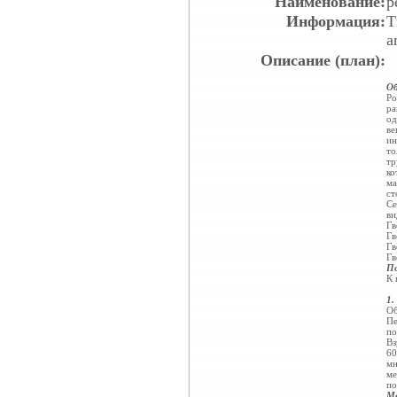
Наименование:
р
Информация:
Т
a
Описание (план):
Об
Ро
ра
од
ве
ин
то
тр
ко
ма
ст
Се
ви
Гв
Гв
Гв
Гв
По
К 
1.
Об
Пе
по
Вз
60
мн
ме
по
Ме