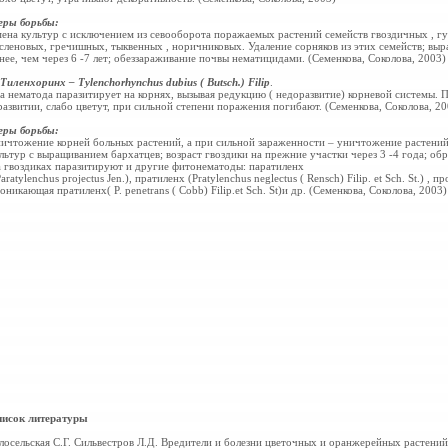
ры борьбы:
ена культур с исключением из севооборота поражаемых растений семейств гвоздичных , гу
сленовых, гречишных, тыквенных , норичниковых. Удаление сорняков из этих семейств; вы
нее, чем через 6 -7 лет; обеззараживание почвы нематицидами. (Семенкова, Соколова, 2003)
 Тиленхоринх – Tylenchorhynchus dubius ( Butsch.) Filip
.
а нематода паразитирует на корнях, вызывая редукцию ( недоразвитие) корневой системы. 
развитии, слабо цветут, при сильной степени поражения
погибают. (Семенкова, Соколова, 20
ры борьбы:
ичтожение корней больных растений, а при сильной зараженности – уничтожение растений
льтур с
выращиванием бархатцев; возраст гвоздики на прежние участки через 3 -4 года; о
 гвоздиках паразитируют и другие фитонематоды: паратиленх
Paratylenchus projectus Jen.), пратиленх (Pratylenchus neglectus ( Rensch) Filip. et Sch. St.) 
оникающая пратиленх( P. penetrans ( Cobb) Filip.et Sch. St)и др. (Семенкова, Соколова, 2003)
исок литературы
лосельская С.Г. Сильвестров Л.Д. Вредители и болезни цветочных и
оранжерейных растений. 