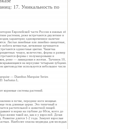
вказе
раниц: 17. Уникальность по
рритории Европейской части России в южных её
ние растения, реже встречаются двулетние и
воздик характерно одновременное наличие
ятся. Листья линейные или линейно-ланцетные,
 побеги ветвистые, ветвление начинается
встречаются одиночные цветки. Чашечка
прицветных чешуи, количество, форма и размер
 встречаются формы с полумахровыми и
ков, реже — лавандовая и желтая.. Тычинок 10,
, вскрывающаяся на верхушке четырьмя зубцами.
ом цветоводстве используется небольшое число
arquise — Dianthus Marquise Series
. barbatus L.
ют корневые системы растений.
вижению в почве, передние ноги мощные.
нце тела длинные церки. Это типичный и
тается растительной и животной пищей.
адывают в норки на глубине до 60см, всего до
раз жизни такой же, как и у взрослой. Делая
. Развитие длится 1-2 года. Зимуют взрослые
частках. Наиболее опасна медведка для молодых