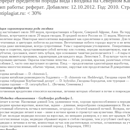
еферат
Вредители породы вида Гвоздика на Северном Ка
ип работы: реферат. Добавлен: 12.10.2012. Год: 2010. Ст
ntiplagiat.ru: < 30%
щая характеристика рода гвоздика
д насчитывает около 300 видов, произрастающих в Европе, Северной Африке, Азии. На те
йонах, встречаются около 20 видов гвоздик. В средней полосе России их 11 видов
.
Многолет
нолетние виды. Некоторые многолетники выращивают как однолетники и двулетники. Для г
гетативных и цветущих побегов на растении. Вегетативные побеги гораздо короче и не ветв
огда даже шиловидные, всегда супротивные. Узлы с характерным утолщением.. Генеративные
лько в соцветии, представляющем собой метелку или головку, нередко малоцветковую, еще 
убчатая, сросшаяся, имеет пять зубцов, при основании чашечки располагаются 1 —4 пары 
торых являются признаком, характерным для каждого вида. Лепестков 5.. В культуре часто
хровыми цветками. Окраска пластинки лепестка — белая, розовая, красная, различных оттен
олбиков 2, часто они выступают из цветка. Плод — продолговатая одногнёздная коробочка
мена многочисленные, обычно чёрные, плоские, округлые или продолговатые.В декоративн
дов.
оздика китайская — D. chinensis L.
оздика китайская разновидность Геддевига — D. chinensis var. Heddewigii, Гвоздика серии M
оздика гибридная 'Клубничный десерт' — D. hybridus ,Гвоздика бородатая, или турецкая — D
оздика садовая — D. caryophyllus L.. (Бочкова, Семенкова.)
чвенные вредители
почвенным вредителям относятся насекомые, личинки которых обитают в почве и поврежда
Медведка обыкновенная – Gryllotalpa gryllotalpa L.
итает в почве. Насекомые длиной 5см, удлиненное тело, хорошо приспособленное к перед
редние крылья короткие, кожистые, задние – длинные, веерообразно складывающиеся. На ко
стоянный обитатель почвы в питомниках, огородах с богатой влажной почвой. Всеядна, пи
рослые медведки летают в мае – июне в ночное время и стрекочут как кузнечики. Яйца откл
0 шт. молодые медведки похожи на взрослых, но меньших размеров, и у них нет крыльев. Об
огочисленные ходы, медведки обрывают корни и стебли гвоздики, чем усугубляет свой вред
дведки и личинки в почве, компостных кучах или растительных остатках, оставленных на у
садок гвоздики в весенний и осенний период. ( Воронцов, 1981)
ры борьбы: