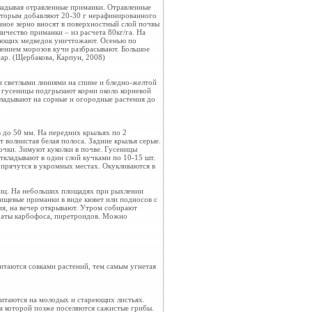
кладывая отравленные приманки. Отравленные
которым добавляют 20-30 г нерафинированного
нное зерно вносят в поверхностный слой почвы
ичество приманки – из расчета 80кг/га. На
вающих медведок уничтожают. Осенью по
плением морозов кучи разбрасывают. Большое
пар. (Щербакова, Карпун, 2008)
ми светлыми линиями на спине и бледно-желтой
к гусеницы подгрызают корни около корневой
ткладывают на сорные и огородные растения до
 до 50 мм. На передних крыльях по 2
 волнистая белая полоса. Задние крылья серые.
точки. Зимуют куколки в почве. Гусеницы
откладывают в один слой кучками по 10-15 шт.
прячутся в укромных местах. Окукливаются в
ниц. На небольших площадях при рыхлении
ищевые приманки в виде кювет или подносов с
ния, на вечер открывают. Утром собирают
раты карбофоса, пиретроидов. Можно
итаются совками растений, тем самым угнетая
итаются на молодых и стареющих листьях.
а которой позже поселяются сажистые грибы.