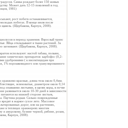
 градусов. Самка рождает более 150 живых
дству. Может дать 12-15 поколений в год.
онцов, 1981)
сыхают, рост побегв останавливается,
 молодых побегах. В конце июля после
 щавель. (Щербакова, Карпун, 2008).
адиолусов в период хранения. Взрослый трипс
тые. Яйца откладывают в ткани растений. За
ро загнивают. (Щербакова, Карпун, 2008).
аратов используют: настой табака, полыни,
ание химических препаратов: карбофос (0,2-
ыми удобрениями ( к инсектицидам при
ии, 1% порошковидного или гранулированного
и оранжево-красные, длина тела около 0,4мм.
блестящие, зеленоватые, диаметром около 0,14
од опавшими листьями, в щелях коры, в почве
ие развивается около 10-30 дней в зависимости
 питаются на нижней стороне листьев,
на. Паутина редкая. Сильно поврежденные
 вредят в жаркое сухое лето. Массовое
альтированных дорог, или на растениях,
акже в теплицах оранжереях многим
у и амурскому, бузине черной, рябине, розам,
кова, Карпун, 2008).