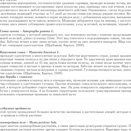
офилактика мероприятия; систематическое удаление сорняков, проводят вспашку почвы, в
иманки изготавливают из распаренных зерен кукурузы, ржи, пшеницы, овса или ячменя, к 
дсолнечного масла и любой инсектицид кишечного действия. Отравленное, слегка подсуше
 заселенных медведкой участках за 3-5 дней до посева семян или между рядами посевов. Кол
льших площадях можно заливать в норки медведок воду с добавлением керосина, выскаки
астку раскладывают кучи навоза, компоста. Медведки забираются туда на зимовку, с насту
ачение здесь имеют соблюдение правил агротехники, уход за почвой, культивация, черный 
 Совка гамма – Autographa gamma L.
едитель гусеница, у которой двенадцать ног, она зеленовато-желтая с тонкими продольны
ковой полоской, длина гусеницы 32мм. Этот вид относится к подгрызающим совкам, так ка
йки. Бабочки летают в мае- июне ночью, охотно летят на свет, питаются нектаром. Яйца о
0 шт. генерация одногодичная. (Щербакова, Карпун, 2008).
 Капустная совка – Mamestra brassicae L.
вреждает однолетние и многолетние культуры. Бабочки коричневато-серые, размах крыльев
перечные темные полосы и по два пятна у переднего края. По наружному краю крыльев идет
сеницы зеленые, длиной до 45 мм, вдоль боков желтые полосы,, на спине косые желтые чер
едают отверстие в листьях и цветках в июне по вечерам. Бабочки летают по вечерам. Яйца 
 нижнюю сторону листьев культурных и сорных растений. Гусеницы питаются ночью, днем 
чве однолетняя. (Щербакова, Карпун, 2008).
ры борьбы с совками:
ичтожение сорняков в период лета и откладки яиц, проводят вспашку для ликвидации гусе
чвы собирают и уничтожают гусениц. Против летающих совок используют светоловушки, п
дой, в которую добавляют старое варение, квас. На день поверхность закрывают от испаре
бочек с поверхности воды. А на больших территориях используют гранулированные препа
пользовать отравленные приманки из жмыховой мухи
судистые вредители
этой группе принадлежит большое количество насекомых и растительных клещей, которые п
 и приводя к гибели растение.
анжерейная тля – Myzus persicae Sulz.
едит многим оранжерейным растениям, а также цветочным культурамв открытом грунте. П
врежденные растения желтеют, цветки опадают, бутоны не распускаются. Выделяют падь, н