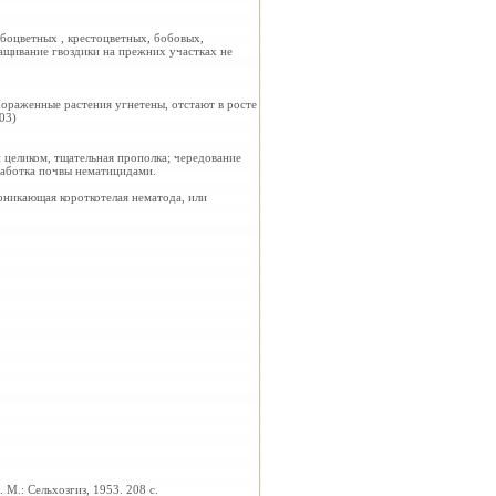
боцветных , крестоцветных, бобовых,
ращивание гвоздики на прежних участках не
Пораженные растения угнетены, отстают в росте
03)
 целиком, тщательная прополка; чередование
бработка почвы нематицидами.
, проникающая короткотелая нематода, или
М.: Сельхозгиз, 1953. 208 с.