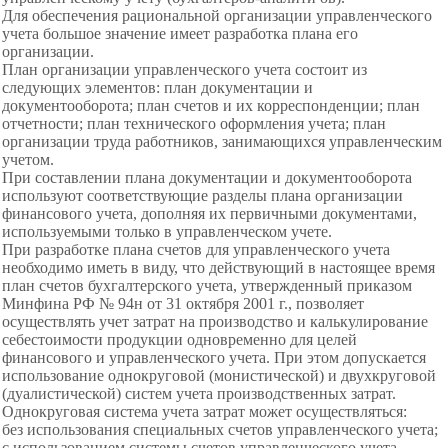
Для обеспечения рациональной организации управленческого
учета большое значение имеет разработка плана его
организации.
План организации управленческого
учета состоит из
следующих элементов: план документации и
документооборота; план счетов и их корреспонденции; план
отчетности; план технического оформления учета; план
организации труда работников, занимающихся управленческим
учетом.
При составлении плана документации и документооборота
используют соответствующие разделы плана организации
финансового учета, дополняя их первичными документами,
используемыми только в управленческом учете.
При разработке плана счетов для управленческого учета
необходимо иметь в виду, что действующий в настоящее время
план счетов бухгалтерского учета, утвержденный приказом
Минфина РФ № 94н от 31 октября 2001 г., позволяет
осуществлять учет затрат на производство и калькулирование
себестоимости продукции одновременно для целей
финансового и управленческого учета. При этом допускается
использование однокруговой (монистической) и двухкруговой
(дуалистической) систем учета производственных затрат.
Однокруговая система учета затрат может осуществляться:
без использования специальных счетов управленческого учета;
с использованием системы счетов управленческого учета.