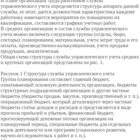
В плане организации труда работников службы
управленческого учета определяется структура аппарата данной
службы, ее штат, дается должностная характеристика каждому
работнику намечаются мероприятия по повышению их
квалификации, составляются графики учетных работ.
В средних организациях в состав службы управленческого
учета можно включить следующие группы (отделы, бюро,
секторы): планирования, материальная, учета затрат труда и его
оплаты, производственно-
калькуляционная, учета продажи
продукции, аналитическая.
Общая схема структуры службы управленческого учета средних
и крупных организаций представлена на рис. 1.
Рисунок 1 Структура службы управленческого учета
Группа планирования составляет главный бюджет,
охватывающий основную деятельность организации, бюджеты
структурных подразделений организации и другие частные
бюджеты (бюджеты продаж, закупок, производственный и т. п.),
операционный бюджет, который детализирует через частные
бюджеты статьи доходов и расходов и представляется в виде
прогноза прибылей и убытков, финансовый бюджет,
прогнозирующий денежные потоки организации на
планируемый период, специальные бюджеты для отдельных
видов деятельности или программ (социального развития,
научно-исследовательск х работ и т. п.).