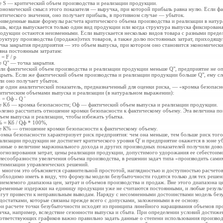
е S — критический объем
производства и реализации продукции.
ономический смысл этого показателя — выручка, при которой прибыль равна нулю. Если ф
итического значения, оно получает прибыль, в противном случае — убыток.
иведенные выше формулы расчета критического объема производства и реализации в нату
шь, когда выпускается только один вид продукции или когда структура выпуска фиксирован
одукции остаются неизменными. Если выпускается несколько видов товара с разными преде
руктуру производства (продажи)этих товаров, а также долю постоянных затрат, приходящу
чка закрытия предприятия — это объем выпуска, при котором оно становится экономически
вна постоянным затратам:
 = F / p
е Q" — точка закрытия.
ли фактический объем производства и реализации продукции меньше Q", предприятие не оп
крыть. Если же фактический объем производства и реализации продукции больше Q", ему с
ли оно получает убыток.
е один аналитический показатель, предназначенный для оценки риска, — «кромка безопасно
итическим объемами выпуска и реализации (в натуральном выражении):
 = Оф - Q '
е Kб — кромка безопасности; Оф — фактический объем выпуска и реализации продукции.
лезно рассчитать отношение кромки безопасности к фактическому объему. Эта величина пок
ъем выпуска и реализации, чтобы избежать убытка.
 = Кб / Qф * 100%,
е К% — отношение кромки безопасности к фактическому объему.
омка безопасности характеризует риск предприятия: чем она меньше, тем больше риск того
ализации продукции не достигнет критического уровня Q' и предприятие окажется в зоне у
нные о величине маржинального дохода и других производных показателей получили дово
огнозирования затрат, цены реализации продукции, допустимого удорожания ее себестоим
лесообразности увеличения объема производства, в решении задач типа «производить самим
тимизации управленческих решений.
 многом это объясняется сравнительной простотой, наглядностью и доступностью расчетов
обходимо иметь в виду, что формулы модели безубыточности годятся только для тех решен
иемлемого диапазона цен, затрат и объемов производства и продаж. Вне этого диапазона 
ременные издержки на единицу продукции уже не считаются постоянными, и любые результ
гут привести к неправильным выводам. Наряду с несомненными достоинствами модель бе
достатками, которые связаны прежде всего с допусками, заложенными в ее основу.
и расчете точки безубыточности исходят из принципа линейного наращивания объемов про
ачка, например, вследствие сезонности выпуска и сбыта. При определении условий достиж
ответствующих графиков важно правильно задать данные о степени использования произво