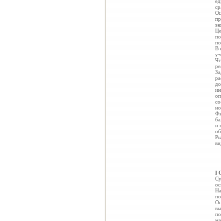
ед
ср
Оц
пр
эк
Це
по
по
В 
уч
Чт
ре
За
ра
до
ин
оп
со
но
Фи
ба
и 
об
Ры
ви
I 
Су
ос
На
по
Ос
вы
по
ма