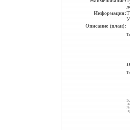
Наименование:
к
д
Информация:
Т
У
Описание (план):
Та
П
Те
Вы
Ив
№ 
Пр