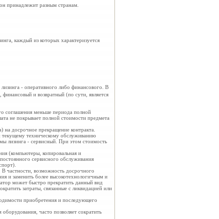
рон принадлежит разным странам.
зинга, каждый из которых характеризуется
лизинга - оперативного либо финансового. В
 финансовый и возвратный (по сути, является
ого соглашения меньше периода полной
лата не покрывает полной стоимости предмета
а) на досрочное прекращение контракта.
 и текущему техническому обслуживанию
мы лизинга - сервисный. При этом стоимость
ния (компьютеры, копировальная и
е постоянного сервисного обслуживания
спорт).
. В частности, возможность досрочного
ния и заменить более высокотехнологичным и
датор может быстро прекратить данный вид
ократить затраты, связанные с ликвидацией или
бходимости приобретения и последующего
 оборудования, часто позволяет сократить