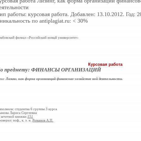
урсовая работа
Лизинг, как форма организаций финансов
еятельности
ип работы: курсовая работа. Добавлен: 13.10.2012. Год: 2
никальность по antiplagiat.ru: < 30%
мбовский филиал «Российский новый университет»
Курсовая работа
о предмету: ФИНАНСЫ ОРГАНИЗАЦИЙ
ма:
Лизинг, как форма организаций финансово-хозяйстве ной деятельности.
полнила: студентка 6 группы 3 курса
анова Лариса Сергеевна
зачетной книжки
151
оверил: поф., к. э. н.
Романов А.П.