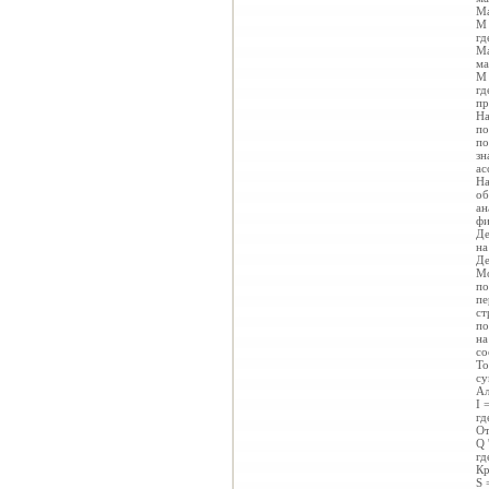
Ма
M 
гд
Ма
ма
M 
гд
пр
На
по
по
зн
ас
На
об
ан
фи
Де
на
Де
Мо
по
пе
ст
по
на
со
То
су
Ал
I 
гд
От
Q 
гд
Кр
S 