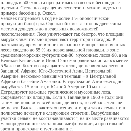
площадь в 500 млн. га превратилась из лесов в бесплодные
пустыни. Степень сокращения лесистости можно видеть на
примере бассейна р. Оскол.
Человек потребляет в год не более 1 % биологической
продукции биосферы. Однако объемы заготовок древесины
местами доведены до предельных возможностей
лесопользования. Леса уничтожают так быстро, что площади
вырубок значительно превышают территории посадок. К
настоящему времени в зоне смешанных и широколиственных
лесов сведено до 55 % их первоначальной площади, в зоне
средиземноморских субтропиков-80, муссонных лесов-90, а на
Великой Китайской и Индо-Гангской равнинах осталось менее
5 % лесов. Быстро сокращаются площади первичных лесов в
Западной Африке, Юго-Восточной Азии, Центральной
Америке; несколько меньшими темпами – в Центральной
Африке и бассейне Амазонки. В зарубежной Азии ежегодно
вырубается 15 млн. га, в Южной Америке 10 млн. га.
Деградируют влажные тропические и муссонные леса,
сокращается их площадь. Если в Таиланде
в 1960-е годы они
занимали половину всей площади лесов, то сейчас - меньше
четверти. Высказываются опасения, что при таких темпах они
полностью исчезнут в следующем столетии. Вырубленные
участки сельвы не восстанавливаются, на их месте развиваются
малопродуктивные кустарниковые формации, а при сильной
эрозии происходит опустынивание.