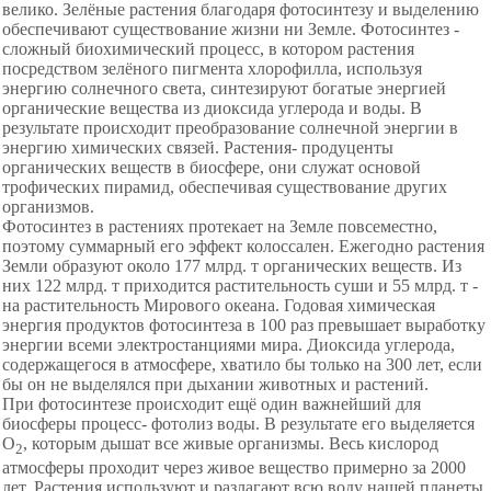
велико. Зелёные растения благодаря фотосинтезу и
выделению
обеспечивают существование жизни ни Земле. Фотосинтез -
сложный биохимический процесс, в котором растения
посредством зелёного пигмента хлорофилла, используя
энергию солнечного света, синтезируют богатые энергией
органические вещества из диоксида углерода и воды. В
результате происходит преобразование солнечной энергии в
энергию химических связей. Растения- продуценты
органических веществ в биосфере, они служат основой
трофических пирамид, обеспечивая существование других
организмов.
Фотосинтез в растениях протекает на Земле повсеместно,
поэтому суммарный его эффект колоссален. Ежегодно растения
Земли образуют около 177 млрд. т органических веществ. Из
них 122 млрд. т приходится растительность суши и 55 млрд. т -
на растительность Мирового океана. Годовая химическая
энергия продуктов фотосинтеза в 100 раз превышает выработку
энергии всеми электростанциями мира. Диоксида углерода,
содержащегося в атмосфере, хватило бы только на 300 лет, если
бы он не выделялся при дыхании животных и растений.
При фотосинтезе происходит ещё один важнейший для
биосферы процесс- фотолиз воды. В результате его выделяется
О
, которым дышат все живые организмы. Весь кислород
2
атмосферы проходит через живое вещество примерно за 2000
лет. Растения используют и разлагают всю воду нашей планеты