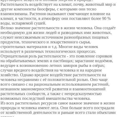
Растительность воздействует на климат, почву, животный мир и
другие компоненты биосферы, с которыми они тесно
взаимосвязаны. Растения оказывают смягчающее влияние на
климат, в частности, в атмосферу они поставляют более 90 %
воды, испаряемой сушей.
Велико значение растительности в жизни человека. Она создаёт
необходимую для жизни людей и разводимых ими животных,
служит неиссякаемым источником разнообразных пищевых
продуктов, технического и лекарственного сырья,
строительных материалов и т.д. Многие виды человек
использует в различных технологических процессах.
Отрицательная роль растительности - это появление сорняков
на обрабатываемых землях и пастбищах; зарастание водоёмов,
ведущее к возникновению летних заморов рыбы в озёрах;
случаи вредного воздействия на человека и на народное
хозяйство. Однако вредное воздействие растительности на
человека несравнимо с её положительной ролью. Оно чаще
всего связано с на рациональным использованием растений,
незнанием закономерностей развития и взаимоотношений
растительных сообществ, а также с непредсказуемостью
возможных последствий вмешательства человека.
Из всех растительных ресурсов самое важное значение в жизни
природы и человека имеют леса. Они больше всего пострадали
от хозяйственной деятельности и раньше всего стали объектами