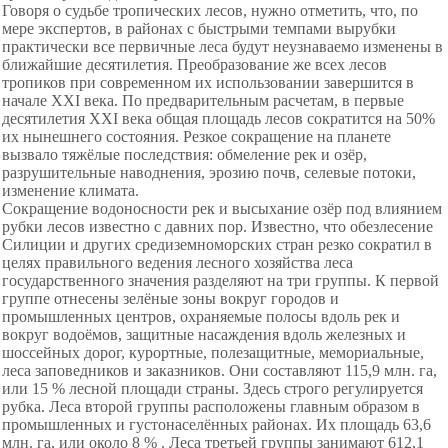
Говоря о судьбе тропических лесов, нужно отметить, что, по
мере экспертов, в районах с быстрыми темпами вырубки
практически все первичные леса будут неузнаваемо изменены в
ближайшие десятилетия. Преобразование же всех лесов
тропиков при современном их использовании завершится в
начале XXI века. По предварительным расчетам, в первые
десятилетия XXI века общая площадь лесов сократится на 50%
их нынешнего состояния. Резкое сокращение на планете
вызвало тяжёлые последствия: обмеление рек и озёр,
разрушительные наводнения, эрозию почв, селевые потоки,
изменение климата.
Сокращение водоносности рек и высыхание озёр под влиянием
рубки лесов известно с давних пор. Известно, что обезлесение
Силиции и других средиземноморских стран резко сократил
в
целях правильного ведения лесного хозяйства леса
государственного значения разделяют на три группы. К первой
группе отнесены зелёные зоны вокруг городов и
промышленных центров, охраняемые полосы вдоль рек и
вокруг водоёмов, защитные насаждения вдоль железных и
шоссейных дорог, курортные, полезащитные, мемориальные,
леса заповедников и заказников. Они составляют 115,9 млн. га,
или 15 % лесной площади страны. Здесь строго регулируется
рубка. Леса второй группы расположены главным образом в
промышленных и густонаселённых районах. Их площадь 63,6
млн. га, или около 8 % . Леса третьей группы занимают 612,1