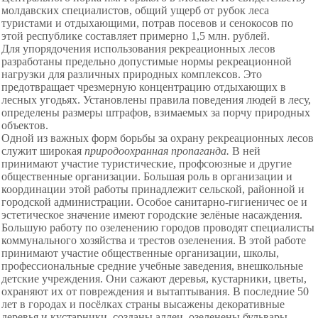
молдавских специалистов, общий ущерб от рубок леса
туристами и отдыхающими, потрав посевов и сенокосов по
этой республике составляет примерно 1,5 млн. рублей.
Для упорядочения использования рекреационных лесов
разработаны предельно допустимые нормы рекреационной
нагрузки для различных природных комплексов. Это
предотвращает чрезмерную концентрацию отдыхающих в
лесных угодьях. Установлены правила поведения людей в лесу,
определены размеры штрафов, взимаемых за порчу природных
объектов.
Одной из важных форм борьбы за охрану рекреационных лесов
служит широкая
природоохранная пропаганда.
В ней
принимают участие туристические, профсоюзные и другие
общественные организации. Большая роль в организации и
координации этой работы принадлежит сельской, районной и
городской администрации. Особое санитарно-гигиеничес ое и
эстетическое значение имеют городские зелёные насаждения.
Большую работу по озеленению городов проводят специалисты
коммунального хозяйства и трестов озеленения. В этой работе
принимают участие общественные организации, школы,
профессиональные средние учебные заведения, внешкольные
детские учреждения. Они сажают деревья, кустарники, цветы,
охраняют их от повреждения и вытаптывания. В последние 50
лет в городах и посёлках страны высажены декоративные
деревья и кустарники, созданы аллеи, озеленены бульвары,