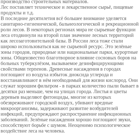
производство строительных материалов.
Лес поставляет техническое и лекарственное сырьё, пищевые
продукты и т.д.
В последние десятилетия всё
большее внимание уделяется
санитарно-
гигиенической, бальнеологической и
рекреационной
роли лесов. В некоторых регионах мира не сырьевые функции
леса отодвинули на второй план значение лесных территорий
как лесозаготовительной базы. В России леса тоже стали
широко использоваться как не сырьевой ресурс. Это зелёные
зоны городов, природные или национальные парки, курортные
зоны. Общеизвестно благотворное влияние сосновых боров на
больных туберкулёзом, вызываемое дезинфицирующими
свойствами терпенов. Древесные насаждения в городах
поглощают из воздуха избыток диоксида углерода и
восстанавливают в нём необходимый для жизни кислород. Они
служат хорошим фильтром - в парках количество пыли бывает в
десятки раз меньше, чем на улицах города. Листья и цветы
деревьев выделяют фитонциды, многие из которых
обезвреживают городской воздух, убивают вредные
микроорганизмы, задерживают развитие возбудителей
инфекций, предупреждают распространение инфекционных
заболеваний. Зелёные насаждения хорошо поглощают звуки,
способствуют борьбе с шумом. Неоценимо психологическое
воздействие леса на человека.