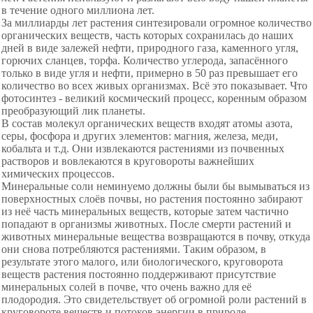
в течение одного миллиона лет.
За миллиарды лет растения синтезировали огромное количество
органических веществ, часть которых сохранилась до наших
дней в виде залежей нефти, природного газа, каменного угля,
горючих сланцев, торфа. Количество углерода, запасённого
только в виде угля и нефти, примерно в 50 раз превышает его
количество во всех живых организмах. Всё это показывает. Что
фотосинтез - великий космический процесс, коренным образом
преобразующий лик планеты.
В состав молекул органических веществ входят атомы азота,
серы, фосфора и других элементов: магния, железа, меди,
кобальта и т.д. Они извлекаются растениями из почвенных
растворов и вовлекаются в круговороты важнейших
химических процессов.
Минеральные соли неминуемо должны были бы вымываться из
поверхностных слоёв почвы, но растения постоянно забирают
из неё часть минеральных веществ, которые затем частично
попадают в организмы животных. После смерти растений и
животных минеральные вещества возвращаются в почву, откуда
они снова потребляются растениями. Таким образом, в
результате этого малого, или биологического, круговорота
веществ растения постоянно поддерживают присутствие
минеральных солей в почве, что очень важно для её
плодородия. Это свидетельствует об огромной роли растений в
круговороте веществ и потоков энергии в природе.