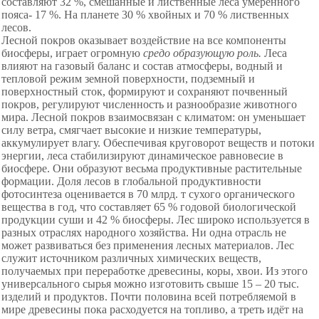
составляют 32 %, смешанные и лиственные леса умеренного
пояса- 17 %. На планете 30 % хвойных и 70 % лиственных
лесов.
Лесной покров оказывает воздействие на все компоненты
биосферы, играет огромную
средо образующую роль.
Леса
влияют на газовый баланс и состав атмосферы, водный и
тепловой режим земной поверхности, подземный и
поверхностный сток, формируют и сохраняют почвенный
покров, регулируют численность и разнообразие животного
мира. Лесной покров взаимосвязан с климатом: он уменьшает
силу ветра, смягчает высокие и низкие температуры,
аккумулирует влагу. Обеспечивая круговорот веществ и потоки
энергии, леса стабилизируют динамическое равновесие в
биосфере. Они образуют весьма продуктивные растительные
формации. Доля лесов в глобальной продуктивности
фотосинтеза оценивается в 70 млрд. т сухого органического
вещества в год, что составляет 65 % годовой биологической
продукции суши и 42 % биосферы. Лес широко используется в
разных отраслях народного хозяйства. Ни одна отрасль не
может развиваться без применения лесных материалов. Лес
служит источником различных химических веществ,
получаемых при переработке древесины, коры, хвои. Из этого
универсального сырья можно изготовить свыше 15 – 20 тыс.
изделий и продуктов. Почти половина всей потребляемой в
мире древесины пока расходуется на топливо, а треть идёт на