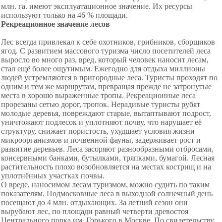
млн. га. имеют эксплуатационное значение. Их ресурсы
используют только на 46 % площади.
Рекреационное значение лесов
Лес всегда привлекал к себе охотников, грибников, сборщиков
ягод. С развитием массового туризма число посетителей леса
выросло во много раз, вред, который человек наносит лесам,
стал ещё более ощутимым. Ежегодно для отдыха миллионы
людей устремляются в пригородные леса. Туристы проходят по
одним и тем же маршрутам, превращая прежде не затронутые
места в хорошо выраженные тропы. Рекреационные леса
прорезаны сетью дорог, тропок. Нерадивые туристы рубят
молодые деревья, повреждают старые, вытаптывают подрост,
уничтожают подлесок и уплотняют почву, что нарушает её
структуру, снижает пористость, ухудшает условия жизни
микроорганизмов и почвенной фауны, задерживает рост и
развитие деревьев. Леса засоряют разнообразными отбросами,
консервными банками, бутылками, тряпками, бумагой. Лесная
растительность плохо возобновляется на местах кострищ и на
уплотнённых участках почвы.
О вреде, наносимом лесам туризмом, можно судить по таким
показателям. Подмосковные леса в выходной солнечный день
посещают до 4 млн. отдыхающих. За летний сезон они
вырубают лес, по площади равный четверти древостоя
Центрального порка им. Горького в Москве. По свидетельству