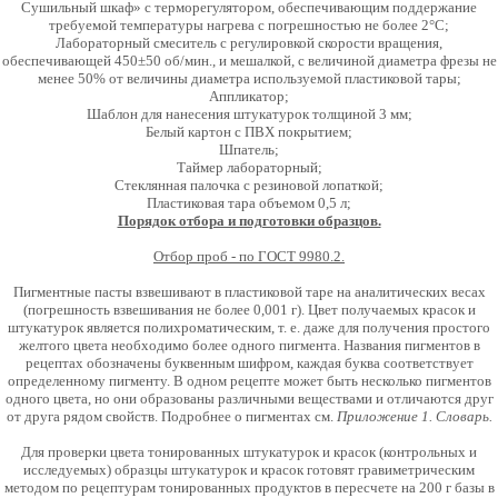
Сушильный шкаф» с терморегулятором, обеспечивающим поддержание
требуемой температуры нагрева с погрешностью не более 2°С;
Лабораторный смеситель с регулировкой скорости вращения,
обеспечивающей 450±50 об/мин., и мешалкой, с величиной диаметра фрезы не
менее 50% от величины диаметра используемой пластиковой тары;
Аппликатор;
Шаблон для нанесения штукатурок толщиной 3 мм;
Белый картон с ПВХ покрытием;
Шпатель;
Таймер лабораторный;
Стеклянная палочка с резиновой лопаткой;
Пластиковая тара объемом 0,5 л;
Порядок отбора и подготовки образцов.
Отбор проб - по ГОСТ 9980.2.
Пигментные пасты взвешивают в пластиковой таре на аналитических весах
(погрешность взвешивания не более 0,001 г). Цвет получаемых красок и
штукатурок является полихроматическим, т. е. даже для получения простого
желтого цвета необходимо более одного пигмента. Названия пигментов в
рецептах обозначены буквенным шифром, каждая буква соответствует
определенному пигменту. В одном рецепте может быть несколько пигментов
одного цвета, но они образованы различными веществами и отличаются друг
от друга рядом свойств. Подробнее о пигментах см.
Приложение 1. Словарь.
Для проверки цвета тонированных штукатурок и красок (контрольных и
исследуемых) образцы штукатурок и красок готовят гравиметрическим
методом по рецептурам тонированных продуктов в пересчете на 200 г базы в