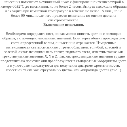
нанесения помешают в сушильный шкаф с фиксированной температурой в
камере 60±2°С до высыхания, но не более 2 часов. Вынуть высохшие образцы
и охладить при комнатной температуре в течение не менее 15 мин., но не
более 60 мин., после чего провести испытание по оценке цвета на
спектрофотометре.
Выполнение испытания.
Необходимо определить цвет, но как можно описать цвет не с помощью
образца, а с помощью численных значений. Если через объект проходит луч
света определенной волны, он частично отражается. Измеренные
интенсивности света, связанные с тремя областями: голубой, красной и
зеленой, охватывающими весь спектр видимого света, известны также как
трехстимульные значения X, Y и Z. Так как трехстимульные значения трудно
представить на практике они преобразуются в стандартные координаты цвета
х и у, которые используются для получения диаграмм хроматичности,
известной также как «треугольник цвета» или «пирамида цвета» (рис1.)