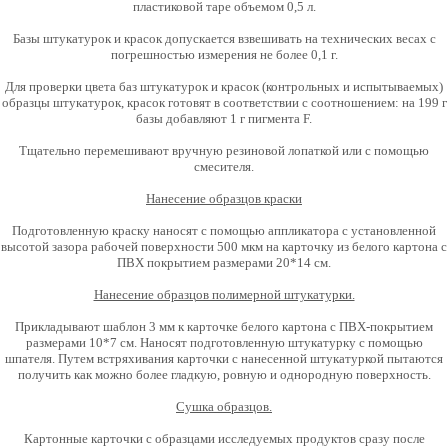
пластиковой таре объемом 0,5 л.
Базы штукатурок и красок допускается взвешивать на технических весах с
погрешностью измерения не более 0,1 г.
Для проверки цвета баз штукатурок и красок (контрольных и испытываемых)
образцы штукатурок, красок готовят в соответствии с соотношением: на 199 г
базы добавляют 1 г пигмента F.
Тщательно перемешивают вручную резиновой лопаткой или с помощью
смесителя.
Нанесение образцов краски
Подготовленную краску наносят с помощью аппликатора с установленной
высотой зазора рабочей поверхности 500 мкм на карточку из белого картона с
ПВХ покрытием размерами 20*14 см.
Нанесение образцов полимерной штукатурки.
Прикладывают шаблон 3 мм к карточке белого картона с ПВХ-покрытием
размерами 10*7 см. Наносят подготовленную штукатурку с помощью
шпателя. Путем встряхивания карточки с нанесенной штукатуркой пытаются
получить как можно более гладкую, ровную и однородную поверхность.
Сушка образцов.
Картонные карточки с образцами исследуемых
продуктов сразу после