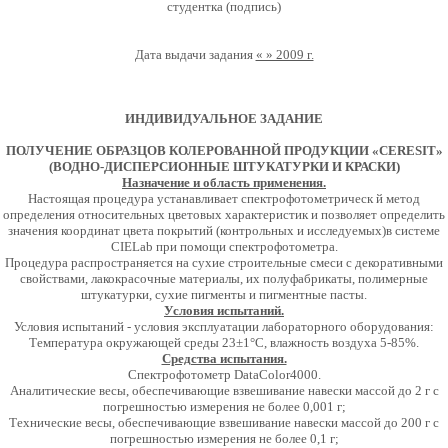
студентка (подпись)
Дата выдачи задания
« » 2009 г.
ИНДИВИДУАЛЬНОЕ ЗАДАНИЕ
ПОЛУЧЕНИЕ ОБРАЗЦОВ КОЛЕРОВАННОЙ ПРОДУКЦИИ «CERESIT»
(ВОДНО-ДИСПЕРСИОННЫЕ ШТУКАТУРКИ И КРАСКИ)
Назначение и область применения.
Настоящая процедура устанавливает
спектрофотометрическ й метод
определения относительных цветовых характеристик и позволяет определить
значения координат цвета покрытий (контрольных и исследуемых)в системе
CIELab при помощи спектрофотометра.
Процедура распространяется на сухие строительные смеси с декоративными
свойствами, лакокрасочные материалы, их полуфабрикаты, полимерные
штукатурки, сухие пигменты и пигментные пасты.
Условия испытаний.
Условия испытаний - условия эксплуатации лабораторного оборудования:
Температура окружающей среды 23±1°С, влажность воздуха 5-85%.
Средства испытания.
Спектрофотометр DataColor4000.
Аналитические весы, обеспечивающие взвешивание навески массой до 2 г с
погрешностью измерения не более 0,001 г;
Технические весы, обеспечивающие взвешивание навески массой до 200 г с
погрешностью измерения не более 0,1 г;