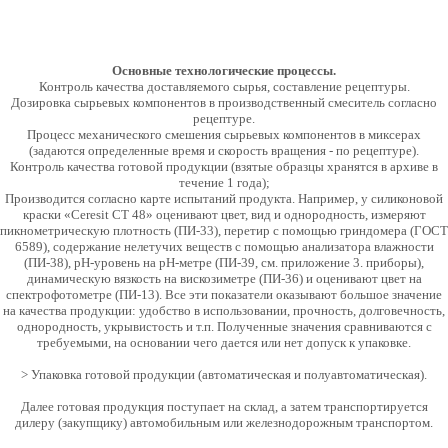
Основные технологические процессы.
Контроль качества доставляемого сырья, составление рецептуры.
Дозировка сырьевых компонентов в производственный смеситель согласно
рецептуре.
Процесс механического смешения сырьевых компонентов в миксерах
(задаются определенные время и скорость вращения - по рецептуре).
Контроль качества готовой продукции (взятые образцы хранятся в архиве в
течение 1 года);
Производится согласно карте испытаний продукта. Например, у силиконовой
краски «Ceresit СТ 48» оценивают цвет, вид и однородность, измеряют
пикнометрическую плотность (ПИ-33), перетир с помощью гриндомера (ГОСТ
6589), содержание нелетучих веществ с помощью анализатора влажности
(ПИ-38), рН-уровень на рН-метре (ПИ-39, см. приложение 3. приборы),
динамическую вязкость на вискозиметре (ПИ-36) и оценивают цвет на
спектрофотометре (ПИ-13). Все эти показатели оказывают большое значение
на качества продукции: удобство в использовании, прочность, долговечность,
однородность, укрывистость и т.п. Полученные значения сравниваются с
требуемыми, на основании чего дается или нет допуск к упаковке.
> Упаковка готовой продукции (автоматическая и полуавтоматическая).
Далее готовая продукция поступает на склад, а затем транспортируется
дилеру (закупщику) автомобильным или железнодорожным транспортом.