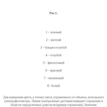
Рис.1.
1 – зеленый
2 – желтый
3 – бледно-голубой
4 – голубой
5 – фиолетовый
6 – красный
7 – малиновый
8 - белый
Для измерения цвета, а точнее света, отраженного от объекта, используют
спектрофотометры. Линия спектральных датчиков измеряет отражение в
области определенных длин волн (кривая отражения). Значения