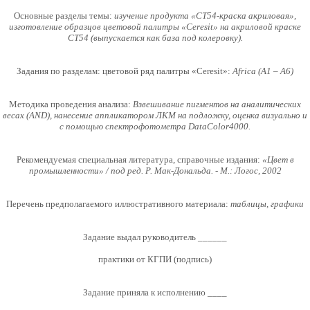
Основные разделы темы:
изучение продукта «СТ54-краска акриловая»,
изготовление образцов цветовой палитры «Ceresit» на акриловой краске
СТ54 (выпускается как база под колеровку).
Задания по разделам: цветовой ряд палитры «Ceresit»:
Africa (A1 – A6)
Методика проведения анализа:
Взвешивание пигментов на аналитических
весах (AND), нанесение аппликатором ЛКМ на подложку, оценка визуально и
с помощью спектрофотометра DataColor4000.
Рекомендуемая специальная литература, справочные издания:
«Цвет в
промышленности» / под ред. Р. Мак-Дональда. - М.: Логос, 2002
Перечень предполагаемого иллюстративного материала:
таблицы, графики
Задание выдал руководитель ___
___
практики от КГПИ (подпись)
Задание приняла к исполнению ___
_