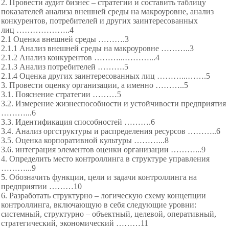
2. Провести аудит бизнес – стратегии и составить таблицу
показателей анализа внешней среды на макроуровне, анализ
конкурентов, потребителей и других заинтересованных
лиц ………
………..4
2.1 Оценка внешней среды ……….3
2.1.1 Анализ внешней среды на макроуровне ………..3
2.1.2 Анализ конкурентов ………...………...4
2.1.3 Анализ потребителей ……….5
2.1.4 Оценка других заинтересованных лиц ………...…….5
3. Провести оценку организации, а именно ………..5
3.1. Пояснение стратегии ………5
3.2. Измерение жизнеспособности и устойчивости предприятия
………...6
3.3. Идентификация способностей ……….6
3.4. Анализ оргструктуры и распределения ресурсов ………..6
3.5. Оценка корпоративной культуры ………...8
3.6. интеграция элементов оценки организации ………...9
4. Определить место контроллинга в структуре управления
………...9
5. Обозначить функции, цели и задачи контроллинга на
предприятии ………10
6. Разработать структурно – логическую схему концепции
контроллинга, включающую в себя следующие уровни:
системный, структурно – объектный, целевой, оперативный,
стратегический, экономический ………11