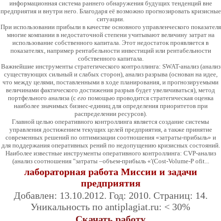
информационная система раннего обнаружения будущих тенденций вне
предприятия и внутри него. Благодаря её возможно прогнозировать кризисные
ситуации.
При использовании прибыли в качестве основного управленческого показателя
многие компании в недостаточной степени учитывают величину затрат на
использование собственного капитала. Этот недостаток проявляется в
показателях, например рентабельности инвестиций или рентабельности
собственного капитала.
Важнейшие инструменты стратегического
контроллинга: SWAT-анализ (анализ
существующих сильный и слабых сторон), анализ разрыва (основан на идее,
что между целями, поставленными в ходе планирования, и прогнозируемыми
величинами фактического достижения разрыв будет увеличиваться), метод
портфельного анализа (с
его
помощью проводится стратегическая оценка
наиболее значимых бизнес-единиц для определения приоритетов при
распределении ресурсов).
Главной целью оперативного контроллинга является создание системы
управления достижением текущих целей предприятия, а также принятие
современных решений по оптимизации соотношения «затраты-прибыль» и
для поддержания оперативных рений по недопущению кризисных состояний.
Наиболее известные инструменты
оперативного контроллинга: CVP-анализ
(анализ соотношения "затраты –объем-прибыль «'(Cost-Volume-P ofit...
лабораторная работа Миссии и задачи
предприятия
Добавлен: 13.10.2012. Год: 2010. Страниц: 14.
Уникальность по antiplagiat.ru: < 30%
Скачать работу